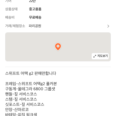
기어
22단
상품상태
중고용품
배송비
무료배송
거래/체험장소
파리공원
지도보기
스위프트 어택 g2 판매만합니다

프레임-스위프트 어택g2 풀카본

구동계-울테그라 6800 그룹셋

핸들-짚 서비스코스

스템-짚 서비스코스

싯포스트-짚 서비스코스

안장-산마르코

바테잎-피직 핑크색
