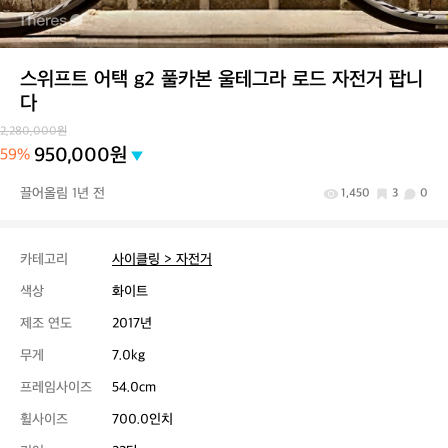
스위프트 어택 g2 풀카본 울테그라 로드 자전거 팝니
다
2,280,000원
950,000원
59%
끌어올림 1년 전
1,450
3
0
카테고리
사이클링 > 자전거
색상
화이트
제조 연도
2017년
무게
7.0kg
프레임사이즈
54.0cm
휠사이즈
700.0인치