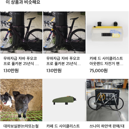
토
이 상품과 비슷해요
요
일
무
무
무
무
무
카
이
하
하
하
하
하
페
었
자
자
자
자
자
드
는
급
급
급
급
급
사
데
자
자
자
자
자
이
날
바
바
바
바
바
클
씨
푸
푸
푸
푸
푸
리
좋
오
오
오
오
오
스
드
코
코
코
코
코
트
무하자급 자바 푸오코
무하자급 자바 푸오코
카페 드 사이클리스트
라
프
프
프
프
프
아
프로 풀카본 25년식 판
프로 풀카본 25년식로
아웃랜드 자전거 핸들
구
로
로
로
로
로
웃
매 로드
판매 로드
바 가방 트랜스페어런
130만원
130만원
75,000원
요
풀
풀
풀
풀
풀
랜
트 화이트 공용
ㅎ
카
카
카
카
카
드
대
카
카
쓰
ㅎ
예약중
본
본
본
본
본
자
차
페
페
나
2
2
2
2
2
전
2
보
드
드
미
5
5
5
5
5
거
5
실
사
사
하
년
년
년
년
년
핸
분
이
이
얀
식
식
식
식
식
들
(t
클
클
색
판
판
로
판
로
바
t
리
리
판
매
매
판
매
판
가
차
스
스
매/
로
로
매
로
매
방
또
트
트
대
대차보실분(tt차또는철
카페 드 사이클리스트
쓰나미 하얀색 판매/대