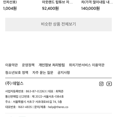
드
드
로
드
로
트
는
아
아
차
인차선호)
아웃랜드 탑튜브 자전
차(가격 많이내림 내고
드
드
랜
철
웃
웃
(가
거 가방 카키 공용
가능)
1,004원
92,400원
140,000원
스
인
랜
랜
격
페
차
드
드
많
어
선
탑
탑
이
비슷한 상품 전체보기
런
호)
튜
튜
내
트
브
브
림
화
자
자
내
이
전
전
고
트
거
거
가
공
가
가
능)
용
방
방
카
카
이용약관
운영정책
개인정보 처리방침
위치기반서비스 이용약관
키
키
공
공
청소년보호 정책
자주 묻는 질문
공지사항
용
용
(주) 데얼스
사업자등록번호 : 863-87-02263 | 대표 : 최혁준
통신판매업 신고번호 : 제 2022-서울서초-1384호
주소 : 서울특별시 서초구 서초대로46길 74, 5층
대표번호 : 1661-4835 | 문의/제휴 : help@theres.co