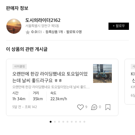
신
는
가
판매자 정보
가
어
능
요?
떤
할
도시의라이더2162
도
가
까
서울특별시 양천구 목5동
+ 팔로우
시
요?
요?
0.0
(0)
등록상품 1개
팔로워 0명
의
라
이
이 상품의 관련 게시글
더
2
1
오
6
사이클링
랜
2
오랜만에 한강 라이딩했네요 토요일이었
K
만
는데 날씨 좋드라구요 ㅎㅎ
 
에
트
오랜만에 한강 라이딩했네요 토요일이었는데 날씨 좋드라
KI
한
구요 ㅎㅎ
과
시간
거리
속도
열
강
6
 
1h 34m
35km
22.3km/h
처
라
 
이
 
 
5달 전
조회 142
9
0
한
딩
스
간
했
랜
 1
네
수
요
 