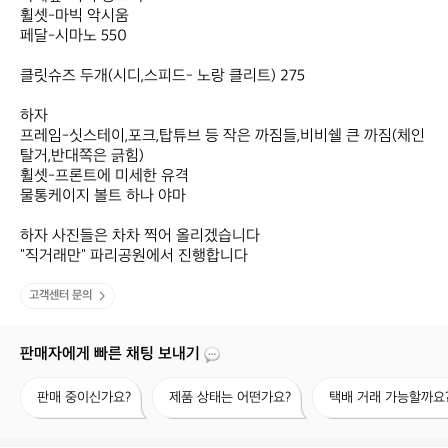
휠셋-마빅 악시움

페달-시마노 550

클릿슈즈 두개(시디,스피드- 노랑 클리트) 275

하자

프레임-싯스테이,포크,탑튜브 등 작은 까짐들,비비쉘 큰 까짐(체인 
탈거,반대쪽은 긁힘)

휠셋-프론트에 미세한 유격

물통케이지 볼트 하나 야마

하자 사진들은 차차 찍어 올리겠습니다

"직거래만" 파리공원에서 진행합니다
고객센터 문의
판매자에게 빠른 채팅 보내기
판
제
택
판매 중이신가요?
제품 상태는 어떤가요?
택배 거래 가능할까요
매
품
배
중
상
거
이
태
래