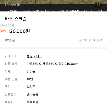
1
/ 5
타프 스크린
280,000원
120,000원
58%
10달 전
655
12
0
카테고리
캠핑 > 타프
상품 크기
가로360.0, 세로360.0, 높이240.0/cm
무게
3.0kg
수용 인원
10인
색상
브라운
상품상태
중고용품
배송비
무료배송