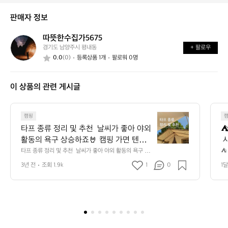
이
태
래
신
는
가
판매자 정보
가
어
능
요?
떤
할
따뜻한수집가5675
따
가
까
경기도 남양주시 평내동
+ 팔로우
뜻
요?
요?
0.0
(0)
등록상품 1개
팔로워 0명
한
수
집
이 상품의 관련 게시글
가
5
6
타
7
캠핑
프
5
타프 종류 정리 및 추천  날씨가 좋아 야외 
⛺
종
활동의 욕구 상승하죠🤘 캠핑 가면 텐트
 
류
 밖에서 여유를 즐기실 때 햇빛이나 비를
핑
타프 종류 정리 및 추천  날씨가 좋아 야외 활동의 욕구 상
⛺
정
승하죠🤘 캠핑 가면 텐트 밖에서 여유를 즐기실 때 햇빛이
 
 막아줄 타프가 필요합니다. 타프 아래 완
 
리
3년 전
조회 1.9k
1
0
1달
나 비를 막아줄 타프가 필요합니다. 타프 아래 완벽한 시간
 
벽한 시간을 보내기 위해선 타프 종류를
보
및
을 보내기 위해선 타프 종류를 고려하여 선택해야 합니다!
디
 데얼스에서 타프 종류 별 정리 추천드립니다🏕️ 📌렉타타
추
조
 고려하여 선택해야 합니다! 데얼스에서
는
프 - 사각 타프로 불립니다. 그늘이 많고 넓은 공간을 제공
 
천
 타프 종류 별 정리 추천드립니다🏕️ 📌렉
드
해 줘 가족단위가 많이 쓰죠! 하지만 그만큼 평평한 넓은
해
날
타타프 - 사각 타프로 불립니다. 그늘이 많
 
 공간이 필요하고 설치가 어렵고 강풍에 약하다는 단점이
를
씨
 있습니다. - 보통 중심을 잡아주는 메인 폴대 2개와 사이
미
고 넓은 공간을 제공해 줘 가족단위가 많
버
가
드 4개를 사용하고 사이드 월 및 타프스크린이랑 결합하여 
는