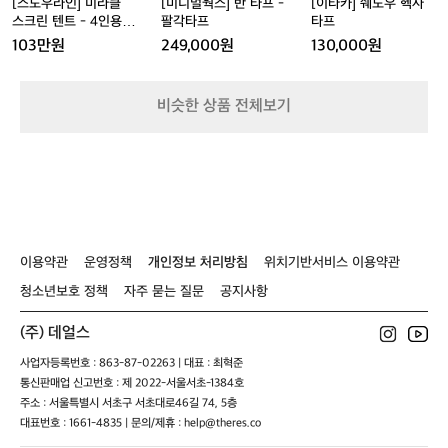
스
-
타
[스노우라인] 미라클
[미니멀웍스] 반 타프 -
[이타카] 쉐도우 헥사
타
 소재로 분류되는 타프고 모양은 다양하지
유
크
팔
프
스크린 텐트 - 4인용
팔각타프
타프
그
를
린
각
만 초경량 소재를 사용하여 가볍지만 차광 
텐트
103만원
249,000원
130,000원
늘
즐
텐
타
능력이 떨어지고 소형이라 그늘 공간이 적
막
기
트
프
습니다. - 신속하게 설치할 수 있는 장점이 
타
실
-
있어 백패킹과 등산에서 주로 사용이 됩니
비슷한 상품 전체보기
프
때
4
다. ❌주의사항 - 적당한 사이즈와 모양을
캠
햇
인
핑
 선택해야 타프만 2시간을 설치하는 참사
빛
용
이
를 막을 수 있습니다😂 🌳원하는 그늘 공
텐
나
트
간에 맞게 다양하게 설치해보세요🌳 🙋‍♀️
비
자세한 용품 정보가 궁금하다면~? 👉 htt
를
ps://theres.page.link/spdS
막
이용약관
운영정책
개인정보 처리방침
위치기반서비스 이용약관
아
줄
청소년보호 정책
자주 묻는 질문
공지사항
타
프
(주) 데얼스
가
필
사업자등록번호 : 863-87-02263 | 대표 : 최혁준
요
통신판매업 신고번호 : 제 2022-서울서초-1384호
합
주소 : 서울특별시 서초구 서초대로46길 74, 5층
니
대표번호 : 1661-4835 | 문의/제휴 : help@theres.co
다.