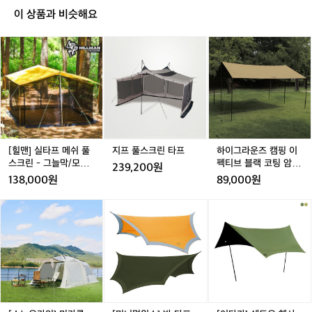
이 쓰죠! 하지만 그만큼 평평한 넓은 공간
 
좋
사용하기도 합니다 👉 https://theres.page.link/k6Ey
칸
이 상품과 비슷해요
이 필요하고 설치가 어렵고 강풍에 약하다
럼
 👉 https://theres.page.link/5D6V 📌헥사타프 - 육각
핑
아
형 모양의 타프 육각 타프라고 불리고 대칭형과 비대칭형
는 단점이 있습니다. - 보통 중심을 잡아주
야
과
으로 나뉩니다. - 설치가 간단하고 바람에 강한 구조 지만
[힐
지
하
외
는 메인 폴대 2개와 사이드 4개를 사용하
 
 상대적으로 그늘이 적습니다. - 일반적으로 폴대 두 개를
맨]
프
이
활
 지지하고 4개의 스트링으로 고정하는 형태로 쓰이는데 폴
고 사이드 월 및 타프스크린이랑 결합하여 
찾
실
풀
그
동
의 개수를 조절하면서 설치 방법을 변형해 다양하게 활용
사용하기도 합니다 👉 https://theres.pa
칸
타
스
라
 가능합니다! 👉 https://theres.page.link/656V 👉 htt
의
ge.link/k6Ey 👉 https://theres.page.link/
 
프
ps://theres.page.link/nBcX 📌윙타프 - 헥사를 변경한
크
운
욕
 타프 날개 모양의 마름모 모양 또는 8각형(옥타) 타프가
메
5D6V 📌헥사타프 - 육각형 모양의 타프
린
즈
보
구
 있습니다. - 헥사와 비슷하게 쓰이고 이름처럼 타프가 날
쉬
타
캠
 육각 타프라고 불리고 대칭형과 비대칭형
상
아가는 듯한 모양이 감성이 있죠! 📌실타프 - 소재로 분류
풀
프
핑
승
으로 나뉩니다. - 설치가 간단하고 바람에
되는 타프고 모양은 다양하지만 초경량 소재를 사용하여
스
이
[힐맨] 실타프 메쉬 풀
지프 풀스크린 타프
하이그라운즈 캠핑 이
 가볍지만 차광 능력이 떨어지고 소형이라 그늘 공간이 적
하
 강한 구조 지만 상대적으로 그늘이 적습
크
펙
습니다. - 신속하게 설치할 수 있는 장점이 있어 백패킹과
스크린 - 그늘막/모기
펙티브 블랙 코팅 암막
죠
239,200원
니다. - 일반적으로 폴대 두 개를 지지하고 
 등산에서 주로 사용이 됩니다. ❌주의사항 - 적당한 사이
린
티
장
헥사 렉타 그늘막 타프
🤘
138,000원
89,000원
즈와 모양을 선택해야 타프만 2시간을 설치하는 참사를 막
4개의 스트링으로 고정하는 형태로 쓰이
-
브
캠핑
캠
을 수 있습니다😂 🌳원하는 그늘 공간에 맞게 다양하게
는데 폴의 개수를 조절하면서 설치 방법을 
그
블
핑
[스
[미
[이
 설치해보세요🌳 🙋‍♀️자세한 용품 정보가 궁금하다면~?
늘
랙
변형해 다양하게 활용 가능합니다! 👉 htt
가
 👉 https://theres.page.link/spdS
노
니
타
막/
코
면
ps://theres.page.link/656V 👉 https://th
우
멀
카]
모
팅
텐
라
웍
쉐
eres.page.link/nBcX 📌윙타프 - 헥사를
기
암
트
인]
스]
도
 변경한 타프 날개 모양의 마름모 모양 또
장
막
밖
미
반
우
는 8각형(옥타) 타프가 있습니다. - 헥사와 
헥
에
라
타
헥
비슷하게 쓰이고 이름처럼 타프가 날아가
사
서
클
프
사
렉
는 듯한 모양이 감성이 있죠! 📌실타프 -
여