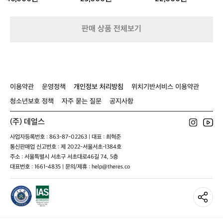
습
니
다.
판매 상품 전체보기
이
와
같
은
공
정
이용약관
운영정책
개인정보 처리방침
위치기반서비스 이용약관
은
독
청소년보호 정책
자주 묻는 질문
공지사항
특
한
(주) 데얼스
원
사업자등록번호 : 863-87-02263 | 대표 : 최혁준
단
의
통신판매업 신고번호 : 제 2022-서울서초-1384호
질
주소 : 서울특별시 서초구 서초대로46길 74, 5층
감
대표번호 : 1661-4835 | 문의/제휴 : help@theres.co
과
촉
감
을
만