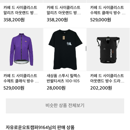
스
스
스
스
스
스
다.
트
트
트
트
트
트
카페 드 사이클리스트
카페 드 사이클리스트
카페 드 사이클리스트
비
알
알
알
알
알
수
알리즈 아웃랜드 방수
알리즈 아웃랜드 방수
수제트 클래식 방수 자
효
리
리
리
리
리
제
자켓 딥워터 공용
자켓 앤트러사이트 공
켓 아메티스트 남성
358,200원
358,200원
529,000원
율
즈
즈
즈
즈
즈
트
용
적
아
아
아
아
아
클
카
카
새
카
새
카
인
웃
웃
웃
웃
웃
래
페
페
상
페
상
페
생
랜
랜
랜
랜
랜
식
드
드
품
드
품
드
산
드
드
드
드
드
방
사
사
스
사
스
사
공
방
방
방
방
방
수
이
이
투
이
투
이
정
수
수
수
수
수
자
클
클
시
클
시
클
을
자
자
자
자
자
켓
리
리
릴
리
릴
리
유
켓
켓
켓
켓
켓
아
스
스
렉
스
렉
스
지
딥
딥
앤
딥
앤
메
트
트
스
트
스
트
카페 드 사이클리스트
새상품 스투시 릴렉스
카페 드 사이클리스트
하
워
워
트
워
트
티
수
수
반
수
반
아
수제트 클래식 방수 자
반팔티셔츠 100-105
아웃랜드 방수 드라이
지
터
터
러
터
러
스
제
제
팔
제
팔
웃
켓 아메티스트 여성
백 백팩 블랙 공용
만
529,000원
28,000원
202,200원
공
공
사
공
사
트
트
트
티
트
티
랜
과
용
용
이
용
이
남
클
클
셔
클
셔
드
거
트
트
성
래
래
츠
래
츠
방
의
비슷한 상품 전체보기
공
공
식
식
1
식
1
수
방
용
용
방
방
0
방
0
드
식
수
수
0
수
0
라
을
자
자
-
자
-
이
지
자유로운오토캠퍼9164님의 판매 상품