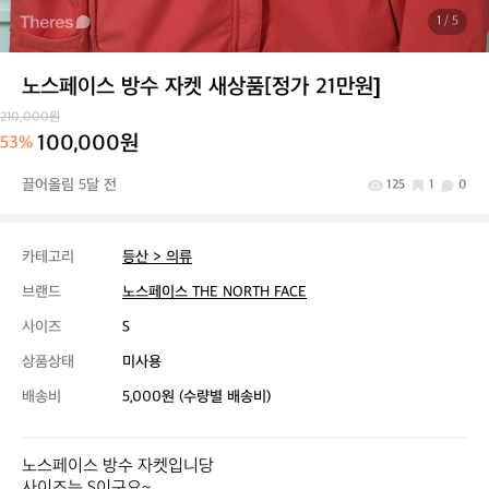
1
/ 5
노스페이스 방수 자켓 새상품[정가 21만원]
210,000원
100,000원
53%
끌어올림 5달 전
125
1
0
카테고리
등산 > 의류
브랜드
노스페이스 THE NORTH FACE
사이즈
S
상품상태
미사용
배송비
5,000원 (수량별 배송비)
노스페이스 방수 자켓입니당

사이즈는 S이구요~
