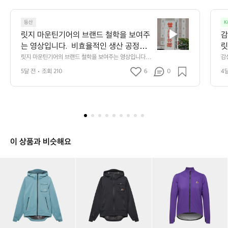
캠
퍼
릿
9
등산
K
지
1
릿지 마운틴기어의 브랜드 철학을 보여주
감
마
6
는 영상입니다.  비효율적인 생산 공정을
릿
운
4
 유지하지만 과거의 방식을 지켜오며 품질
릿지 마운틴기어의 브랜드 철학을 보여주는 영상입니다. 
감
틴
 비효율적인 생산 공정을 유지하지만 과거의 방식을 지켜
어
을 유지하기 위한 고집과 장인 정신을 엿
기
5달 전
조회 210
6
0
4
오며 품질을 유지하기 위한 고집과 장인 정신을 엿볼 수 있
볼 수 있습니다.  이와 같은 공정은 독특한
어
습니다.  이와 같은 공정은 독특한 원단의 질감과 촉감을
 만들어내며 릿지 마운틴기어의 특별한 감성을 연출합니
의
 원단의 질감과 촉감을 만들어내며 릿지
다.
브
 마운틴기어의 특별한 감성을 연출합니다.
랜
드
철
학
이 상품과 비슷해요
을
보
카
카
카
카
카
카
여
페
페
페
페
페
페
주
드
드
드
드
드
드
는
사
사
사
사
사
사
영
이
이
이
이
이
이
상
클
클
클
클
클
클
입
리
리
리
리
리
리
니