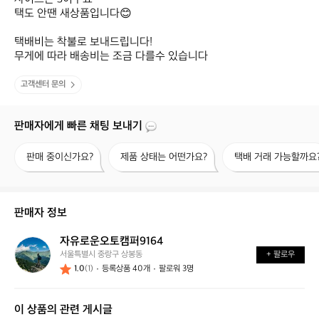
택도 안땐 새상품입니다😊

택배비는 착불로 보내드립니다!

무게에 따라 배송비는 조금 다를수 있습니다
고객센터 문의
판매자에게 빠른 채팅 보내기
판
제
택
판매 중이신가요?
제품 상태는 어떤가요?
택배 거래 가능할까요
매
품
배
중
상
거
이
태
래
신
는
가
판매자 정보
가
어
능
요?
떤
할
자유로운오토캠퍼9164
자
가
까
서울특별시 중랑구 상봉동
+ 팔로우
유
요?
요?
1.0
(1)
등록상품 40개
팔로워 3명
로
운
오
이 상품의 관련 게시글
토