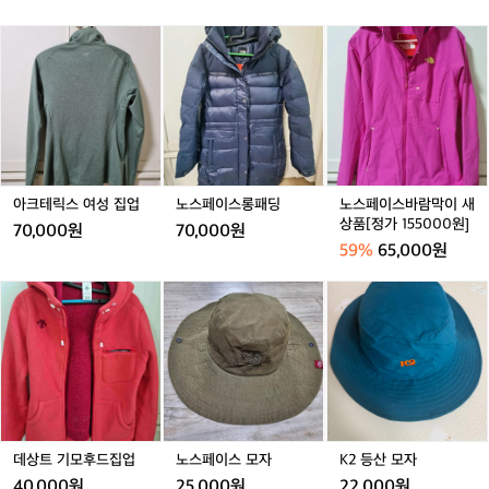
켓
켓
1
켓
1
백
켜
아
아
0
아
0
백
오
아
노
노
메
메
5
메
5
팩
며
크
스
스
티
티
티
블
품
테
페
페
스
스
스
랙
질
릭
이
이
트
트
트
공
을
스
스
스
여
여
여
용
유
여
롱
바
성
성
성
지
성
패
람
하
집
딩
막
기
업
이
아크테릭스 여성 집업
노스페이스롱패딩
노스페이스바람막이 새
위
새
상품[정가 155000원]
70,000원
70,000원
한
상
59%
65,000원
고
품
집
[정
데
노
K
과
가
상
스
2
장
1
트
페
등
인
5
기
이
산
정
5
모
스
모
신
0
후
모
자
을
0
드
자
엿
0
집
볼
원]
업
수
데상트 기모후드집업
노스페이스 모자
K2 등산 모자
있
40,000원
25,000원
22,000원