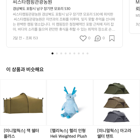
씨스타캠핑관광농원
M
뢰
경상북도 포항시 남구 장기면 모포리 530
씨스타캠핑관광농원 경상북도 포항시 남구 장기면 모포리 530에 위치한
 
M
 씨스타캠핑관광농원은 자연과의 조화를 이루며, 잊지 못할 추억을 선사하
비
 
는 완벽한 캠핑 명소입니다. 이 캠핑장은 청정해역인 포항 근처에 자리 잡
3
다
구
아, 바다의 소리를 들으며 편안한 휴식을 취할 수 있는 최적의 장소로 손꼽
오
힙니다. 넓은 캠핑 공간과 잘 정돈된 시설들은 가족 단위의 여행객뿐만 아
은
진
2달 전
조회 153
0
0
니라 친구, 연인과 함께하는 캠핑에도 적합합니다. 화장실 및 샤워 시설이
끓
 
 구비되어 있어 야외 활동 후에도 쾌적하게 사용할 수 있고, 전기 시설도 마
리
련되어 있어 편리한 캠핑이 가능합니다. 또, 텐트를 편하게 설치할 수 있는
 
리
 평지로 이루어져 있어 캠핑 초보자들도 걱정 없이 방문할 수 있습니다.  씨
시
고
스타캠핑관광농원은 다양한 액티비티로도 유명합니다. 인근에서 즐길 수
에
 
 있는 물놀이와 낚시, 트레킹 코스는 캠핑의 재미를 한껏 높여줄 것입니다.
 
이 상품과 비슷해요
 특히 바다와 근접해 있어 해양 스포츠를 즐기기에도 안성맞춤입니다. 캠핑
습
발
장을 둘러싼 아름다운 자연경관은 소중한 순간을 더욱 특별하게 만들어 줄
으
거
 것입니다.  이곳은 이미 많은 이들에게 사랑받는 인기 캠핑장으로, 자주 찾
 패
[미
[헬
[미
 
는 여행객이 많아 예약은 필수입니다. 캠핑장 주변의 아름다운 해안선을 따
텐
니
리
니
라 산책하며 바다의 향기를 맡거나, 캠프파이어를 즐기며 이야기꽃을 피우
용
하
멀
녹
멀
는 시간은 그야말로 일상의 스트레스를 잊게 해줄 것입니다. 캠핑의 진정한 
프
 
매력을 느껴보고 싶다면 씨스타캠핑관광농원에서 소중한 시간을 보내보세
웍
스]
웍
 
요! 편리한 시설과 다양한 자연체험이 함께하는 이곳이 당신을 기다리고 있
에
스]
헬
스]
이
습니다.  인기 정도: ★★★★☆
아
잭
리
아
허
서
쉘
인
고
대
다.
터
형
라
허
ag
플
H
쉘
[미니멀웍스] 잭 쉘터
[헬리녹스] 헬리 인형
[미니멀웍스] 아고라
 h
운
러
e
터
플러스
Heli Weighted Plush
쉘터 텐트
폴