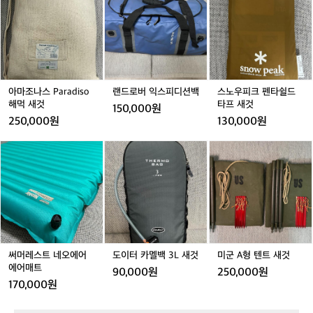
조
로
우
나
버
피
스
익
크
P
스
펜
a
피
타
r
디
쉴
a
션
드
아마조나스 Paradiso
랜드로버 익스피디션백
스노우피크 펜타쉴드
d
백
타
해먹 새것
타프 새것
150,000원
i
프
250,000원
130,000원
s
새
o
것
써
도
미
해
머
이
군
먹
레
터
A
새
스
카
형
것
트
멜
텐
네
백
트
오
3
새
에
L
것
어
새
써머레스트 네오에어
도이터 카멜백 3L 새것
미군 A형 텐트 새것
에
것
에어매트
90,000원
250,000원
어
170,000원
매
트