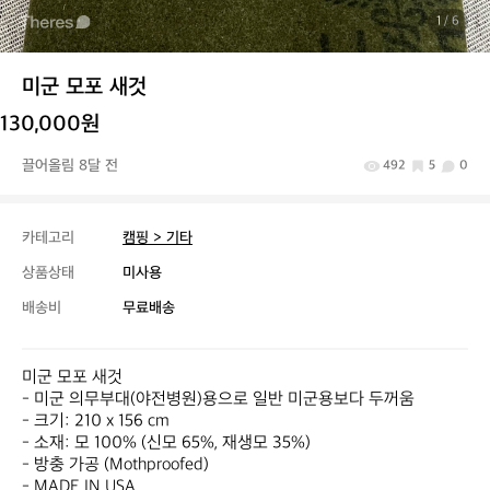
1
/ 6
미군 모포 새것
130,000원
끌어올림 8달 전
492
5
0
카테고리
캠핑 > 기타
상품상태
미사용
배송비
무료배송
미군 모포 새것

- 미군 의무부대(야전병원)용으로 일반 미군용보다 두꺼움

- 크기: 210 x 156 cm

- 소재: 모 100% (신모 65%, 재생모 35%)

- 방충 가공 (Mothproofed)

- MADE IN USA
