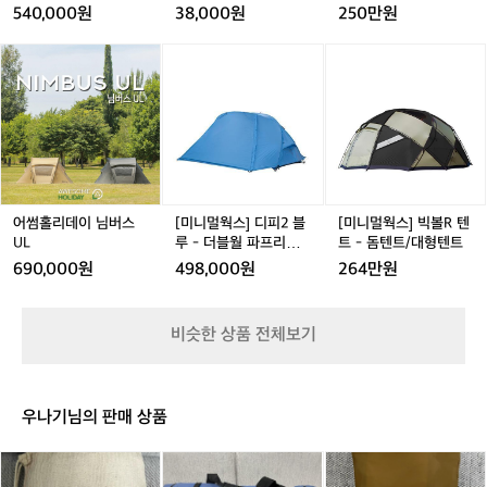
스
l
텐
540,000원
38,000원
250만원
도
i
트
 
W
어
어
[미
어
[미
e
에
썸
썸
니
썸
니
i
다
홀
홀
멀
홀
멀
g
리
리
웍
리
웍
 
h
데
데
스]
데
스]
에
t
이
이
디
이
빅
서
e
님
님
피
님
볼
 
d
버
버
2
버
R
P
이
스
스
블
스
텐
어썸홀리데이 님버스
[미니멀웍스] 디피2 블
[미니멀웍스] 빅볼R 텐
l
개 
U
U
루
U
트
UL
루 - 더블월 파프리카
트 - 돔텐트/대형텐트
u
L
L
-
L
-
L
C
DP 2
690,000원
498,000원
264만원
s
더
돔
기 
h
블
텐
b
월
트/
비슷한 상품 전체보기
파
대
프
형
리
텐
카
트
우나기님의 판매 상품
D
P
아
랜
스
2
마
드
노