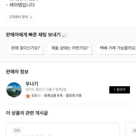
- 레어템입니다
고객센터 문의
판매자에게 빠른 채팅 보내기
판
제
택
판매 중이신가요?
제품 상태는 어떤가요?
택배 거래 가능할까요
매
품
배
중
상
거
이
태
래
신
는
가
판매자 정보
가
어
능
요?
떤
할
우나기
우
가
까
경기도 용인시 기흥구 동백2동
+ 팔로우
나
요?
요?
5.0
(1)
등록상품 8개
팔로워 0명
기
이 상품의 관련 게시글
캠핑