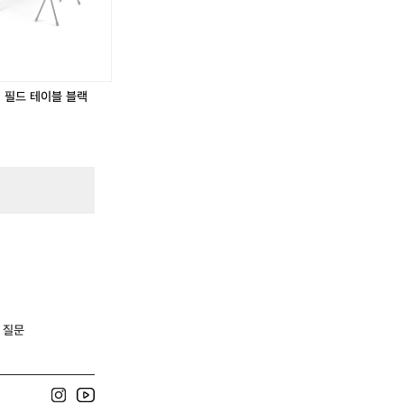
형
에
어
매
트
2
컬 필드 테이블 블랙
5
c
m
3
인
용
자
충
매
트
에
어
침
대
 질문
N
H
펌
프