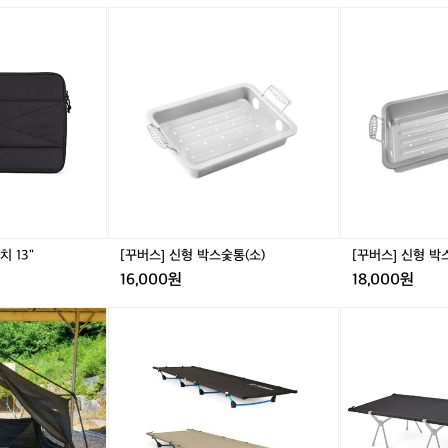
날
[꾸
[꾸
씨
버
버
도
스]
스]
좋
신
신
고
형
형
기
박
박
분
스
스
도
숯
숯
좋
통
통
았
(소)
(대)
네
요
ㅋ
ㅋ
 13"
[꾸버스] 신형 박스숯통(소)
[꾸버스] 신형 박
16,000원
18,000원
네
[헬
네
[헬
이
리
이
리
처
녹
처
녹
하
스]
하
스]
이
라
이
택
크
이
크
티
신
트
신
컬