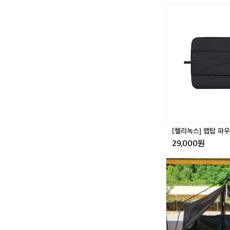
[헬
리
녹
스]
랩
탑
파
우
치
1
3"
[헬리녹스] 랩탑 파우치
29,000원
네
이
처
하
이
크
신