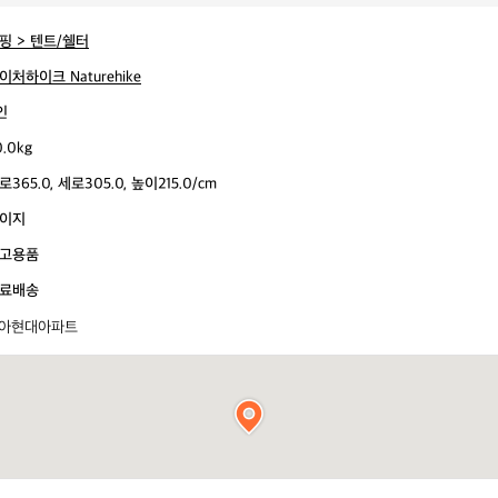
핑 > 텐트/쉘터
이처하이크 Naturehike
인
0.0kg
로365.0, 세로305.0, 높이215.0/cm
이지
고용품
료배송
아현대아파트