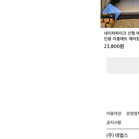
형
에
어
매
트
2
네이처하이크 신형 에
5
인용 자충매트 에어침
c
형
23,800원
m
3
인
용
자
충
매
트
에
어
침
대
이용약관
운영정
N
공지사항
H
펌
(주) 데얼스
프