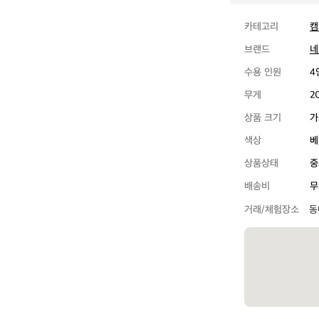
카테고리
캠
브랜드
네
수용 인원
4
무게
2
상품 크기
가
색상
베
상품상태
중
배송비
무
거래/체험장소
동