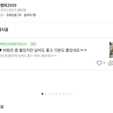
떤
할
요?
캠퍼2939
가
까
 전주시 완산구 평화2동
요?
요?
(0)
등록상품 1개
팔로워 1명
게시글
봄
.백보킹.오토캠핑.차박.노지
캠핑
맞
️ 바람은 좀 불었지만 날씨도 좋고 기분도 좋았네요ㅋㅋ
이
바람은 좀 불었지만 날씨도 좋고 기분도 좋았네요ㅋㅋ
캠
8
핑
🏕
바
람
은
좀
불
었
지
해요
만