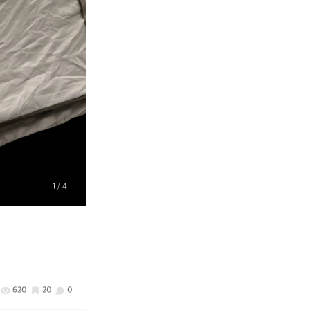
1
/ 4
620
20
0