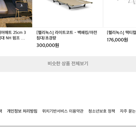
형
코
형
필
에
트
에
드
어
-
어
테
매
백
매
이
트
패
트
블
2
킹/
2
블
어매트 25cm 3
[헬리녹스] 라이트코트 - 백패킹/야전
[헬리녹스] 택티
5
야
5
랙
대 NH 펌프 내장
침대/초경량
176,000원
c
전
c
300,000원
m
침
m
3
대/
3
인
초
인
비슷한 상품 전체보기
용
경
용
자
량
자
충
충
매
매
트
트
에
에
어
어
침
침
대
대
책
개인정보 처리방침
위치기반서비스 이용약관
청소년보호 정책
자주 묻는
N
N
H
H
펌
펌
프
프