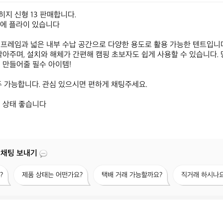
지 신형 13 판매합니다.

에 플라이 있습니다

프레임과 넓은 내부 수납 공간으로 다양한 용도로 활용 가능한 텐트입니
막아주며, 설치와 해체가 간편해 캠핑 초보자도 쉽게 사용할 수 있습니다.
만들어줄 필수 아이템! 

두 가능합니다. 관심 있으시면 편하게 채팅주세요.

 상태 좋습니다
 채팅 보내기
제
택
직
?
제품 상태는 어떤가요?
택배 거래 가능할까요?
직거래 하시나요
품
배
거
상
거
래
태
래
하
는
가
시
어
능
나