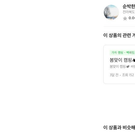
요?
순박한
순
전라북도
박
0.0
한
캠
퍼
이 상품의 관련 
2
9
3
9
가자 캠핑 - 백패킹
봄맞이 캠핑
봄맞이 캠핑🏕️ 
3달 전
조회 152
이 상품과 비슷