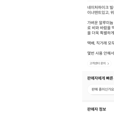
네이처하이크 빌히
이너텐트있고, 위
가벼운 알루미늄 
로 비와 바람을 
을 더욱 특별하게 
택배, 직거래 모
몇번 사용 안해서
고객센터 문의
판매자에게 빠른
판
판매 중이신가요
매
중
이
신
판매자 정보
가