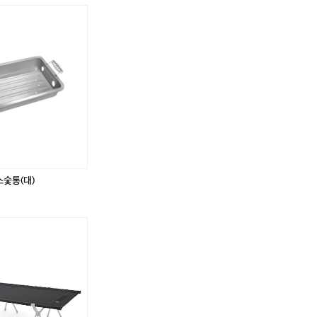
스숯통(대)
네
이
처
하
이
크
신