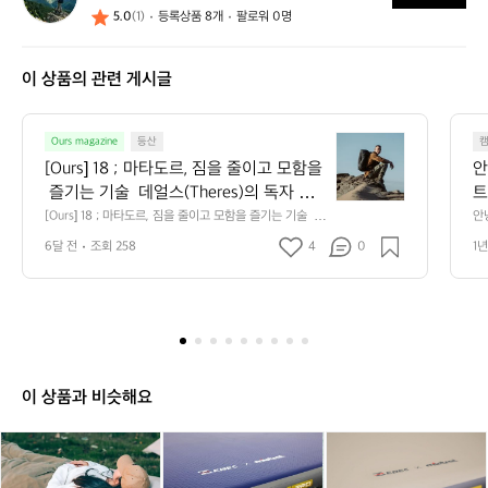
5.0
(1)
등록상품 8개
팔로워 0명
기
이 상품의 관련 게시글
[O
Ours magazine
등산
u
[Ours] 18 ; 마타도르, 짐을 줄이고 모함을
안
r
 즐기는 기술  데얼스(Theres)의 독자 여
트
s]
러분, 안녕하세요. 자연과 도시의 경계를
서
[Ours] 18 ; 마타도르, 짐을 줄이고 모함을 즐기는 기술  데
안
1
얼스(Theres)의 독자 여러분, 안녕하세요. 자연과 도시의
르
 허무는 라이프스타일을 제안하는 Ours입
가
8
6달 전
조회 258
4
0
1년
 경계를 허무는 라이프스타일을 제안하는 Ours입니다. 오
어
니다. 오늘은 '가볍게, 더 멀리' 떠나고 싶
트
;
늘은 '가볍게, 더 멀리' 떠나고 싶은 모든 모험가의 로망을
 
 현실로 구현한 브랜드, 마타도르(Matador)의 이야기를
마
 
은 모든 모험가의 로망을 현실로 구현한
 
 들려드리려 합니다. 단순히 물건을 작게 접는 것을 넘어,
만
타
 브랜드, 마타도르(Matador)의 이야기를
니
 이동의 자유를 선사하는 이들의 세계로 여러분을 초대합
적
도
 들려드리려 합니다. 단순히 물건을 작게
에
니다.  주머니 속 작은 아이디어가 바꾼 아웃도어의 패러다
다
르,
임  마타도르의 역사는 2014년, 미국 샌프란시스코의 한
랑
 접는 것을 넘어, 이동의 자유를 선사하는
티
짐
 작은 방에서 시작되었습니다. 창립자 크리스 클리어맨(Ch
 이들의 세계로 여러분을 초대합니다.  주
인
을
ris Clearman)은 고성능 제품 디자이너로 일하며 누구보
이 상품과 비슷해요
머니 속 작은 아이디어가 바꾼 아웃도어의 
한
다 열정적으로 전 세계를 누비던 여행가였습니다. 하지만
줄
 그는 늘 한 가지 갈증을 느꼈습니다. "왜 고성능 아웃도어
패러다임  마타도르의 역사는 2014년, 미
이
어
제
제
제
제
제
제
 장비들은 항상 크고 무거워야만 할까? 가벼우면서도 기능
고
국 샌프란시스코의 한 작은 방에서 시작되
은 포기하지 않는 방법은 없을까?"  그는 자신의 아이디어
백
백
백
백
백
백
모
 수첩에서 가장 단순하지만 혁신적인 아이템을 꺼내 들었
었습니다. 창립자 크리스 클리어맨(Chris
에
에
에
에
에
에