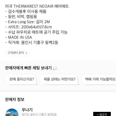
미국 THERMAREST NEOAIR 에어매트

- 검수개봉후 미사용 제품

- 등반, 비박, 캠핑용

- Extra Long Size: 길이 2M

- 사이즈: 200x64x(h)7.6cm

- 수납 파우치로 매트에 공기 주입 가능

- MADE IN USA

- 직거래: 용인시 기흥구 동백2동
고객센터 문의
판매자에게 빠른 채팅 보내기
판
제
택
판매 중이신가요?
제품 상태는 어떤가요?
택배 거래 가능할까요
매
품
배
중
상
거
이
태
래
신
는
가
판매자 정보
가
어
능
요?
떤
할
우나기
우
가
까
경기도 용인시 기흥구 동백2동
+ 팔로우
나
요?
요?