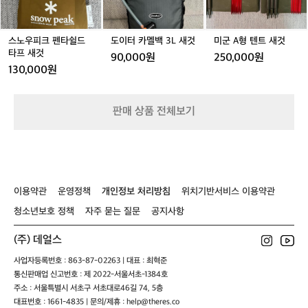
펜
백
트
안
타
3
새
실전 경험이 빚은 집요한 디테일: 젖은 비
하
쉴
L
것
는
누를 넣어도 밖으로 물이 새지 않으면서
드
새
O
스노우피크 펜타쉴드
도이터 카멜백 3L 새것
미군 A형 텐트 새것
 건조를 돕는 '플랫팩(FlatPak™)' 케이스처
타
것
타프 새것
u
90,000원
250,000원
럼, 실제 여행가가 아니면 발견할 수 없는
프
r
130,000원
 사소한 불편함까지 완벽하게 해결합니다.  
새
s
가벼운 짐이 선사하는 더 깊은 몰입의 가
것
입
치  데얼스는 여러분의 삶이 더 경쾌해지
니
판매 상품 전체보기
다.
기를 바랍니다. 마타도르는 "더 적게 챙기
오
고, 더 많이 경험하라"고 말합니다. 무거운
늘
 배낭 대신 이들의 가벼운 기어를 선택함
은
으로써 얻게 되는 체력과 여유는 여러분의 
'가
여정을 더욱 풍요롭게 만듭니다. 한 시즌
볍
이용약관
운영정책
개인정보 처리방침
위치기반서비스 이용약관
 쓰고 버려지는 소모품이 아닌, 지속 가능
게,
한 내구성을 갖춘 '진짜 장비'를 찾는다면
더
청소년보호 정책
자주 묻는 질문
공지사항
멀
 마타도르가 정답입니다. 짐의 무게는 줄
리'
(주) 데얼스
이고 모험의 크기는 키우고 싶은 당신에
떠
게, 데얼스가 자신 있게 제안합니다.  데얼
사업자등록번호 : 863-87-02263 | 대표 : 최혁준
나
스 앱에서 마타도르의 혁신적인 라인업을
통신판매업 신고번호 : 제 2022-서울서초-1384호
고
 확인하고, 당신의 다음 여정을 가볍게 시
싶
주소 : 서울특별시 서초구 서초대로46길 74, 5층
작해 보세요.
은
대표번호 : 1661-4835 | 문의/제휴 : help@theres.co