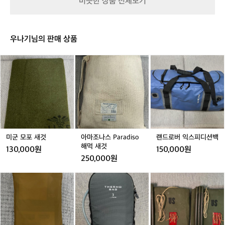
비슷한 상품 전체보기
계 모험가들의 짐을 덜어주는 패커블(Pac
입의 가치  데얼스는 여러분의 삶이 더 경쾌해지기를 바랍
풀
풀
세
풀
세
캠
하
니다. 마타도르는 "더 적게 챙기고, 더 많이 경험하라"고 말
kable) 기어의 독보적인 선두 주자로 자리
세
세
트
세
트
핑
세
합니다. 무거운 배낭 대신 이들의 가벼운 기어를 선택함으
트
트
트
에
매김했습니다.  초경량의 한계를 뛰어넘어 
요.
로써 얻게 되는 체력과 여유는 여러분의 여정을 더욱 풍요
어
자
롭게 만듭니다. 한 시즌 쓰고 버려지는 소모품이 아닌, 지
고성능의 본질을 증명하다  마타도르의 제
우나기님의 판매 상품
매
속 가능한 내구성을 갖춘 '진짜 장비'를 찾는다면 마타도르
연
품을 처음 접하면 그 가벼움에 놀라고, 실
가 정답입니다. 짐의 무게는 줄이고 모험의 크기는 키우고
트
과
제 필드에서 사용해 보면 그 견고함에 다
미
아
랜
 싶은 당신에게, 데얼스가 자신 있게 제안합니다.  데얼스
풀
도
 앱에서 마타도르의 혁신적인 라인업을 확인하고, 당신의
군
마
드
시 한번 놀라게 됩니다. 마타도르가 단순
세
시
 다음 여정을 가볍게 시작해 보세요.
모
조
로
히 '작은' 브랜드가 아닌 '강력한' 브랜드인 
트
의
포
나
버
이유는 다음과 같습니다.  1. 타협 없는 소
경
새
스
익
계
재 기술력: 대부분의 휴대용 장비가 내구
것
P
스
를
성을 포기할 때, 마타도르는 군용 스펙의
a
피
허
 코듀라(Cordura®) 원단을 사용하여 날카
r
디
무
a
션
로운 바위나 나뭇가지에도 쉽게 찢어지지
미군 모포 새것
아마조나스 Paradiso
랜드로버 익스피디션백
는
d
백
해먹 새것
 않는 강인함을 갖췄습니다. 특히 IPX7 등
130,000원
150,000원
라
i
급의 방수 백팩 시스템은 악천후 속에서도 
250,000원
이
s
장비를 완벽하게 보호합니다.  2. 경량화가 
프
o
스
도
미
스
선사하는 기동성: 모든 제품은 '패커블'을
해
노
이
군
타
 전제로 설계됩니다. 고성능 백팩이 신발
먹
우
터
A
일
 한 켤레보다 가볍고, 세면도구 케이스가
새
피
카
형
을
것
 칫솔 한개 무게도 되지 않는 혁신은 여행
크
멜
텐
제
자의 피로도를 획기적으로 낮춰줍니다.  3. 