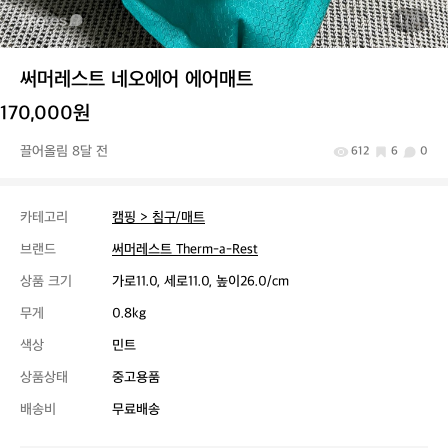
1
/ 6
써머레스트 네오에어 에어매트
170,000원
끌어올림 8달 전
612
6
0
카테고리
캠핑 > 침구/매트
브랜드
써머레스트 Therm-a-Rest
상품 크기
가로11.0, 세로11.0, 높이26.0/cm
무게
0.8kg
색상
민트
상품상태
중고용품
배송비
무료배송