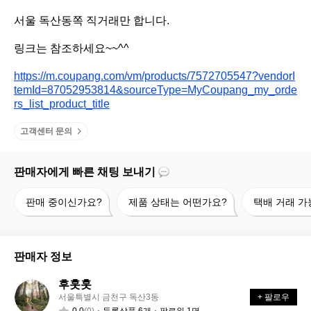
서울 독산동쪽 직거래만 합니다.

링크는 참조하세요~~^^

https://m.coupang.com/vm/products/7572705547?vendorI
temId=87052953814&sourceType=MyCoupang_my_orde
rs_list_product_title
고객센터 문의
판매자에게 빠른 채팅 보내기
판
제
택
판매 중이신가요?
제품 상태는 어떤가요?
택배 거래 가
매
품
배
중
상
거
이
태
래
신
는
가
판매자 정보
가
어
능
요?
떤
할
후훗훗
후
가
까
서울특별시 금천구 독산3동
+ 팔로우
훗
요?
요?