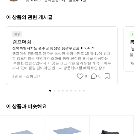
0.0
(0)
등록상품 6개
팔로워 1명
훗
이 상품의 관련 게시글
캠핑
가
캠프더쉼
봄
 
전북특별자치도 완주군 동상면 송광수만로 1079-15
캠프더쉼 전라북도 완주군 동상면 송광수만로 1079-15에 위치
봄
한 캠프더쉼은 자연과의 조화를 통해 진정한 휴식을 제공하는
 
 특별한 캠핑장입니다. 이곳은 크고 작은 숲과 맑은 계곡이 어우
3
러져 있어 캠핑 팬이라면 반드시 방문해야 할 매력적인 장소로
 손꼽힙니다. 캠프더쉼은 가족 단위 캠핑에 최적화된 다양한 편
1년 전
조회 137
0
0
의 시설을 갖추고 있습니다. 아늑한 공간 속에서 자연의 소리를
 들으며, 친환경적인 텐트 하우스에서 안락한 휴식을 취할 수 있
습니다. 뿐만 아니라, 바비큐 시설과 피크닉 테이블이 준비되어
 있어 맛있는 한 끼를 즐기기에 그 어떤 캠핑장보다도 뛰어난 조
건을 자랑합니다. 이곳의 가장 큰 매력은 무엇보다도 아름다운
 자연경관입니다. 입구를 지나면 펼쳐지는 푸르른 산과 청량한
이 상품과 비슷해요
 공기는 도시에서는 느낄 수 없는 생기와 활력을 선사합니다. 저
녁이 되면 하늘을 수놓는 별빛 아래에서 로맨틱한 캠프파이어
를 즐길 수 있어, 사랑하는 사람과 특별한 추억을 만들어 주기에 
[미
[미
[미
제격입니다. 또한, 캠프더쉼은 다양한 야외 액티비티도 제공합
니
니
니
니다. 인근의 걷기 좋은 트레일과 계곡 낚시 중에서 개인의 취향
에 맞는 액티비티를 선택하여 더욱 풍성한 캠핑 경험을 누릴 수
멀
멀
멀