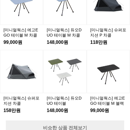
 있습니다. 여유롭게 산책하며 자연을 만끽할 수 있는 이곳은 진
웍
웍
웍
정한 힐링의 공간으로, 먼 길을 달려온 캠퍼들에게 잊지 못할 순
스]
스]
스]
간을 선사합니다. 캠프더쉼은 편안하고 안전한 캠핑을 지향하
며, 연중무휴로 운영되기 때문에 언제든지 방문할 수 있는 장점
에
듀
슈
이 있습니다. 도시의 번잡함을 잊고, 자연이 주는 선물처럼 소중
고
오
퍼
한 시간을 보내고 싶다면 캠프더쉼으로 떠나보세요. 인기 정도:
E
D
포
 ★★★★☆
[미니멀웍스] 에고E
[미니멀웍스] 듀오D
[미니멀웍스] 슈퍼포
G
U
지
GO 테이블 M 차콜
UO 테이블 M 차콜
지션 P 차콜
O
O
션
99,000원
148,000원
118만원
테
테
P
이
이
차
[미
[미
[미
블
블
콜
니
니
니
M
M
멀
멀
멀
차
차
웍
웍
웍
콜
콜
스]
스]
스]
슈
듀
에
퍼
오
고
D
E
포
[미니멀웍스] 슈퍼포
[미니멀웍스] 듀오D
[미니멀웍스] 에고E
U
G
지
지션 차콜
UO 테이블
GO 테이블 M 블랙
O
O
션
158만원
148,000원
99,000원
테
테
차
이
이
콜
블
블
비슷한 상품 전체보기
M