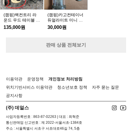
리
테
사
니
라
이
이
다.
운
너
(캠핑)백컨트리 라
(캠핑)카고컨테이너
드
드
듀
운드 우드 테이블 +
듀얼라이트 미니 카
테
우
얼
알루미늄 실버 다리
키 팝니다.
135,000원
30,000원
이
4개 팝니다
드
라
블
테
이
그
이
트
판매 상품 전체보기
레
블
미
이
+
니
팝
알
카
니
루
키
다.
미
팝
이용약관
운영정책
개인정보 처리방침
늄
니
실
다.
위치기반서비스 이용약관
청소년보호 정책
자주 묻는 질문
버
공지사항
다
리
(주) 데얼스
4
개
사업자등록번호 : 863-87-02263 | 대표 : 최혁준
팝
통신판매업 신고번호 : 제 2022-서울서초-1384호
니
주소 : 서울특별시 서초구 서초대로46길 74, 5층