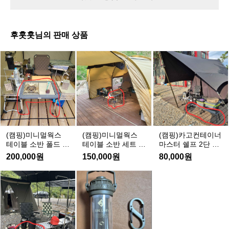
블
랙
후훗훗님의 판매 상품
(캠
(캠
(캠
핑)
핑)
핑)
미
미
카
니
니
고
멀
멀
컨
웍
웍
테
스
스
이
테
테
너
(캠핑)미니멀웍스
(캠핑)미니멀웍스
(캠핑)카고컨테이너
이
이
마
테이블 소반 폴드 세
테이블 소반 세트 팝
마스터 쉘프 2단 선
블
블
스
트 팝니다.
니다.
반 사이드 테이블 그
200,000원
150,000원
80,000원
레이 팝니다.
소
소
터
반
반
쉘
(캠
(캠
폴
세
프
핑)
핑)
2
드
트
백
카
단
세
팝
컨
고
거래 완료
선
트
니
트
컨
반
팝
다.