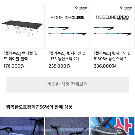
레
가 있었다.  “카레는 배합 비율이나 사용 재료, 조리법에 따
많
많
스
많
스
킹/
코로나로 인해 작은 가게가 브랜드로서 세
[헬
[헬
[헬
마
라 맛이 모두 달라져요. 동생이 수험생일 때 점심 식사를
이
이
탠
이
탠
야
리
리
리
상에 나타났다. 고객들과 가까워지고 싶다
니
 챙겨주다가 동생이 매번 삼각김밥이나 간식으로 끼니를
내
내
트
내
트
전
녹
녹
녹
 때우는 걸 보고 안타까웠고, 빨리 먹을 수 있으면서도 영
아’일
는 마음 하나로 매일 초심으로 돌아가기
림
림
미
림
미
침
양가 있는 음식을 고민하다가 한 그릇으로 끝낼 수 있는 덮
스]
스]
스]
정
 위해 ‘사평’ 이름을 그대로 사용했고, 잘
내
내
사
내
사
대/
밥이나 소스류를 다양하게 만들기 시작했어요. 건강도 챙
택
릿
릿
도
 짜인 노출보다 자연스레 생각나는 제품이 
겨야 했기에 좋은 원재료 선택과 조리 방식에 특히 신경을
고
고
용
고
용
초
티
지
지
로
 썼고, 그중에서 동생이 가장 좋아했던 메뉴가 바로 지금
가
가
판
가
판
경
되도록 퀄리티에 집중했다.  “브랜딩을 위
컬
라
라
카
 판매하고 있는 '양파 볶아 만든 저수분 키마카레‘예요.”  동
능)
능)
매
능)
매
량
한 별다른 활동보다 제품의 퀄리티를 높이
필
인
인
생을 걱정하는 마음이 사평의 대표작으로 자리매김했다.
레
 누군가를 생각하는 마음이 고객에게도 통한 걸까? 사평 카
드
D
L
는 데 온 신경을 쏟았어요. 제가 카레를 워
[헬리녹스] 택티컬 필
[헬리녹스] 릿지라인 D
[헬리녹스] 릿지라인 L
에
레를 찾는 고객층이 형성되고 인기도 많아지며 짜장을 출
테
L
B
드 테이블 블랙
L135 등산스틱 2개 세
B130SA 등산스틱 2개
낙 좋아하고 카레 매니아라는 별칭이 붙을 
진
시해달라는 요청이 나오기 시작했다. 박보미 디렉터는 이
이
1
1
트 - 3단스틱/트레킹폴
세트 - 3단스틱/트레킹
심
정도로 진심이어서 커머스에서도 냉동 상
176,000원
235,000원
236,000원
러한 고객의 수요에 응답해 한 팩씩 꺼내 먹을 수 있고 기
블
3
3
폴
인
름과 설탕이 매우 적게 들어간 사평 짜장을 출시했다.  “사
태로 카레 판매를 도전했죠.”  Part 2_카레
블
5
0
평은 간단하지만 충실하고, 작지만 충만합니다. 네 평의 협
사
에 마음을 담다 사평은 카레 전문 브랜드
랙
등
S
소한 공간이었지만, 요리와 음료가 주는 가치를 고객에게
람
비슷한 상품 전체보기
다. 뻔한 카레가 아닌 건강과 맛 둘 중 어느 
 충분히 전달할 수 있었어요. 사평의 제품들은 간편하게 소
산
A
이
비할 수 있지만, 보이지 않는 곳에서 매일 정성을 다하고
하나도 놓치지 않은 프리미엄 카레를 주력
스
등
있
 있어요. 카레나 짜장을 포함해 ‘단 한 팩’으로도 만족을 경
틱
산
으로 밀고 있다. 시평의 대표 메뉴 ‘키마카
다.
험할 수 있는 제품들만 출시하고 있어요.”  Part 3_본질로
2
스
노
 돌아가다 사평의 제품들이 건강을 자부할 수 있는 까닭은
레’에는 가족과 엮인 비하인드가 있었다. 
행복한오토캠퍼7156님의 판매 상품
개
틱
 바른 식재료에서 나온다. 우리 땅에서 나고 자란 재료를
라
 “카레는 배합 비율이나 사용 재료, 조리법
 활용하여, 원물 함량이 높아 식재료 본연의 특성을 살리고 
세
2
조
에 따라 맛이 모두 달라져요. 동생이 수험
치
쓰
알
있다. 다른 식당이나 브랜드와의 차별점도 재료에서부터
트
개
의
 두고 있다.  “'좋은 음식은 좋은 재료에서 시작된다'라는 마
넬
나
리
생일 때 점심 식사를 챙겨주다가 동생이
-
세
대
법 같은 문장의 효과를 잘 알고 있어요. 항상 본질에서부터 
리
미
산
 매번 삼각김밥이나 간식으로 끼니를 때우
3
트
표
시작해야하죠. 물을 조금도 사용하지 않고, 채수를 이용하