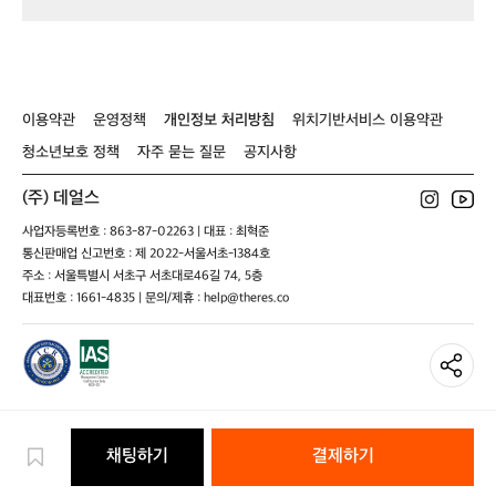
렉
 사평의 제품들은 간편하게 소비할 수 있
터
지만, 보이지 않는 곳에서 매일 정성을 다
를
하고 있어요. 카레나 짜장을 포함해 ‘단 한
만
 팩’으로도 만족을 경험할 수 있는 제품들
나
만 출시하고 있어요.”  Part 3_본질로 돌아
그
이용약관
운영정책
개인정보 처리방침
위치기반서비스 이용약관
가다 사평의 제품들이 건강을 자부할 수
녀
 있는 까닭은 바른 식재료에서 나온다. 우
의
청소년보호 정책
자주 묻는 질문
공지사항
카
리 땅에서 나고 자란 재료를 활용하여, 원
레
(주) 데얼스
물 함량이 높아 식재료 본연의 특성을 살
사
리고 있다. 다른 식당이나 브랜드와의 차
사업자등록번호 : 863-87-02263 | 대표 : 최혁준
랑
별점도 재료에서부터 두고 있다.  “'좋은 음
통신판매업 신고번호 : 제 2022-서울서초-1384호
을
식은 좋은 재료에서 시작된다'라는 마법
엿
주소 : 서울특별시 서초구 서초대로46길 74, 5층
 같은 문장의 효과를 잘 알고 있어요. 항상
봤
대표번호 : 1661-4835 | 문의/제휴 : help@theres.co
다.
 본질에서부터 시작해야하죠. 물을 조금도 
“네
사용하지 않고, 채수를 이용하기 때문에
평
 제조 원가는 높지만 고품질 재료만을 취
짜
급해 변함없는 최고의 ‘맛’을 선물해드리
리
고 있어요.”  사평은 대단한 마케팅이나 홍
식
보 전략을 사용하지 않는다. 좋은 재료에
당
채팅하기
결제하기
이
서 나오는 좋은 맛에 집중하여 묵묵히 정
었
도를 걷고 있다. 박보미 디렉터는 사평의