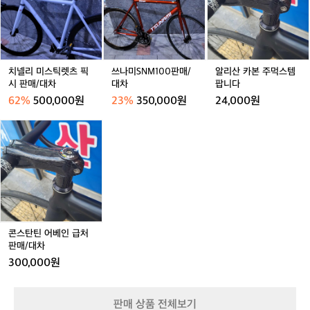
미
S
카
단
-
는 걸 보고 안타까웠고, 빨리 먹을 수 있으
기 때문에 제조 원가는 높지만 고품질 재료만을 취급해 변
곡
스
N
본
함없는 최고의 ‘맛’을 선물해드리고 있어요.”  사평은 대단
스
3
중
면서도 영양가 있는 음식을 고민하다가 한 
틱
M
주
한 마케팅이나 홍보 전략을 사용하지 않는다. 좋은 재료에
틱/
단
하
그릇으로 끝낼 수 있는 덮밥이나 소스류를 
서 나오는 좋은 맛에 집중하여 묵묵히 정도를 걷고 있다.
렛
1
먹
트
스
나
 박보미 디렉터는 사평의 가치관을 강조하며 향후 계획을
다양하게 만들기 시작했어요. 건강도 챙겨
츠
0
스
레
틱/
인
 설명했다.  “어느 곳이든, 사평은 일상에 선물이 될 수 있
픽
0
템
야 했기에 좋은 원재료 선택과 조리 방식
치넬리 미스틱렛츠 픽
쓰나미SNM100판매/
알리산 카본 주먹스템
킹
트
는 식품을 누군가의 식탁까지 전할 것입니다. 집에서 챙기
‘카
시
판
팝
시 판매/대차
대차
팝니다
에 특히 신경을 썼고, 그중에서 동생이 가
폴
레
는 식사에 대한 개념이 많이 달라졌지만, 식재료와 음식이
레’가
판
매/
니
 가진 진정한 가치를 많은 사람들과 나누는 것이 브랜드를
킹
장 좋아했던 메뉴가 바로 지금 판매하고
62%
500,000원
23%
350,000원
24,000원
주
매/
대
다
 운영하는 목적이자 이유예요. 현재는 수출용 제품을 준비
폴
 있는 '양파 볶아 만든 저수분 키마카레‘예
제
하고 있어요. 도전이라고 한다면, 여태 너무 진중하게 상품
대
차
콘
가
요.”  동생을 걱정하는 마음이 사평의 대표
을 풀어냈는데 신제품에는 재미있고, 즐길 거리를 더할 예
차
스
일
정이에요.”  오늘, 누군가의 식탁에 당신의 마음을 카레 한
작으로 자리매김했다. 누군가를 생각하는
탄
 그릇으로 전해보는 건 어떨까?
지
 마음이 고객에게도 통한 걸까? 사평 카레
틴
도
를 찾는 고객층이 형성되고 인기도 많아지
어
모
며 짜장을 출시해달라는 요청이 나오기 시
베
른
인
작했다. 박보미 디렉터는 이러한 고객의
다.
급
사
 수요에 응답해 한 팩씩 꺼내 먹을 수 있고 
처
평
콘스탄틴 어베인 급처
기름과 설탕이 매우 적게 들어간 사평 짜
판
판매/대차
의
장을 출시했다.  “사평은 간단하지만 충실
매/
박
300,000원
하고, 작지만 충만합니다. 네 평의 협소한
대
보
 공간이었지만, 요리와 음료가 주는 가치
차
미
를 고객에게 충분히 전달할 수 있었어요.
디
판매 상품 전체보기