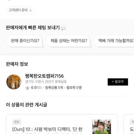
고객센터 문의
판매자에게 빠른 채팅 보내기
판
제
택
판매 중이신가요?
제품 상태는 어떤가요?
택배 거래 가능할까요
매
품
배
중
상
거
이
태
래
신
는
가
판매자 정보
가
어
능
요?
떤
할
행복한오토캠퍼7156
행
가
까
경기도 수원시 권선구 호매실동
+ 팔로우
복
요?
요?
0.0
(0)
등록상품 5개
팔로워 0명
한
오
토
이 상품의 관련 게시글
캠
퍼
7
[O
1
캠핑
u
5
[Ours] 10 ; 사평 박보미 디렉터, ‘단 한
도
r