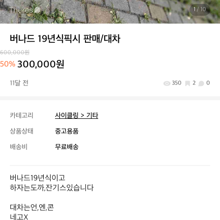
1
/ 10
버나드 19년식픽시 판매/대차
600,000원
300,000원
50%
11달 전
350
2
0
카테고리
사이클링 > 기타
상품상태
중고용품
배송비
무료배송
버나드19년식이고

하자는도까,잔기스있습니다

대차는언,엔,콘

네고X