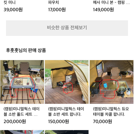
미
미
우
미
우
사
킷 미니
파우치
메사 미니 본 - 캠핑 불
니
니
치
니
치
미
멍화로대
39,000원
17,000원
149,000원
니
본
-
비슷한 상품 전체보기
캠
핑
불
멍
후훗훗님의 판매 상품
화
로
(캠
(캠
(캠
대
핑)
핑)
핑)
미
미
미
니
니
니
멀
멀
멀
웍
웍
웍
스
스
스
테
테
듀
이
이
오
(캠핑)미니멀웍스 테이
(캠핑)미니멀웍스 테이
(캠핑)미니멀웍스 듀오
블
블
테
블 소반 폴드 세트 팝니
블 소반 세트 팝니다.
테이블 차콜 팝니다.
소
소
이
다.
200,000원
150,000원
70,000원
반
반
블
폴
세
차
(캠
(캠