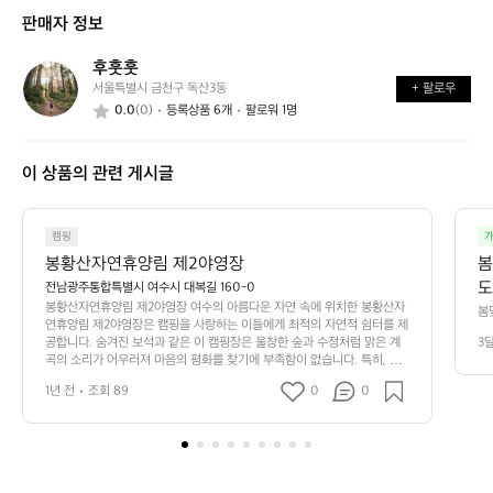
신
는
가
판매자 정보
가
어
능
요?
떤
할
후훗훗
후
가
까
서울특별시 금천구 독산3동
+ 팔로우
훗
요?
요?
0.0
(0)
등록상품 6개
팔로워 1명
훗
이 상품의 관련 게시글
캠핑
가
봉황산자연휴양림 제2야영장
봄
도
전남광주통합특별시 여수시 대복길 160-0
봉황산자연휴양림 제2야영장 여수의 아름다운 자연 속에 위치한 봉황산자
봄
연휴양림 제2야영장은 캠핑을 사랑하는 이들에게 최적의 자연적 쉼터를 제
았
공합니다. 숨겨진 보석과 같은 이 캠핑장은 울창한 숲과 수정처럼 맑은 계
3
곡의 소리가 어우러져 마음의 평화를 찾기에 부족함이 없습니다. 특히, 이
곳은 아름다운 봉황산을 배경으로 하며, 각종 트레킹 코스가 마련되어 있어 
1년 전
조회 89
0
0
자연과의 교감을 한층 깊게 할 수 있는 기회를 제공합니다. 봉황산자연휴양
림 제2야영장은 다양한 편의 시설을 갖추고 있어 초보 캠퍼들도 안심하고
 방문할 수 있습니다. 넓고 평탄한 캠핑 공간은 그룹 단위로 찾는 분들과 가
족 단위 방문객 모두에게 적합하며, 바비큐를 즐길 수 있는 시설과 아궁이
용 미니 화로대도 마련되어 있어 따뜻한 저녁을 기약할 수 있습니다. 여기
에 인근 지역의 신선한 농산물과 해산물은 캠핑 요리를 더욱 풍성하게 만들