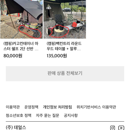
드
트
콜
핑)
핑)
세
팝
팝
카
백
트
니
니
고
컨
팝
다.
다.
컨
트
니
테
리
다.
이
라
너
운
마
드
(캠핑)카고컨테이너 마
(캠핑)백컨트리 라운드
스
우
스터 쉘프 2단 선반 사
우드 테이블 + 알루미
터
드
이드 테이블 그레이 팝
늄 실버 다리4개 팝니
80,000원
135,000원
쉘
테
니다.
다
프
이
2
블
판매 상품 전체보기
단
+
선
알
반
루
사
미
이
늄
드
실
이용약관
운영정책
개인정보 처리방침
위치기반서비스 이용약관
테
버
이
다
청소년보호 정책
자주 묻는 질문
공지사항
블
리
그
4
(주) 데얼스