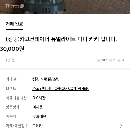
거래 완료
(캠핑)카고컨테이너 듀얼라이트 미니 카키 팝니다.
30,000원
1년 전
817
6
0
카테고리
캠핑 > 랜턴/조명
브랜드
카고컨테이너 CARGO CONTAINER
최대사용시간
0.0시간
상품상태
미사용
배송비
무료배송
거래/체험장소
오페라