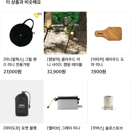
이 상품과 비슷해요
어 줍니다.  이 캠핑장에서는 자연 탐방 외에도 다양한 레포츠 활동을 경험
할 수 있습니다. 가벼운 하이킹은 물론, 자전거 산책로와 물놀이 공간도 마
련되어 있어 여름철에는 아이들과 함께 즐거운 추억을 만들 수 있는 장소입
[미
[캠
[캠
[이
니다. 특히, 아름다운 일출과 일몰을 감상할 수 있는 포인트가 많아 사진 촬
니
핑
핑
타
영을 좋아하는 캠퍼들에게는 필수 방문지로 손꼽힙니다.  전라남도의 푸르
멀
덕]
덕]
카]
른 자연과 함께 신선한 공기를 만끽하고 싶다면, 봉황산자연휴양림 제2야
영장을 주목해 보세요. 방문객들의 만족도가 높은 만큼, 자연 속 힐링을 원
웍
클
클
레
하시는 분들에게는 더할 나위 없는 선택이 될 것입니다. 단, 인기 있는 장소
스]
라
라
이
인 만큼 미리 예약을 하는 것이 좋습니다.  인기 정도: ★★★★★
그
우
우
우
릴
드
드
드
팬
미
미
도
O
니
니
마
[미니멀웍스] 그릴 팬
[캠핑덕] 클라우드 미
[이타카] 레이우드 도
미
사
사
미
O 미니 전용가방
니 사이드 캠핑 테이블
마 미니
니
이
이
니
27,000원
32,900원
7,900원
전
드
드
용
캠
캠
[마
[마
[엘
[마
[엘
[꾸
가
핑
핑
타
타
비
타
비
버
방
테
테
도
도
브]
도
브]
스]
이
이
르]
르]
그
르]
그
솔
르
블
블
포
포
레
포
레
로
켓
켓
이
켓
이
스
블
블
미
블
미
토
랭
랭
니
랭
니
브
킷
킷
파
킷
파
메
[마타도르] 포켓 블랭
[엘비브] 그레이 미니
[꾸버스] 솔로스토브