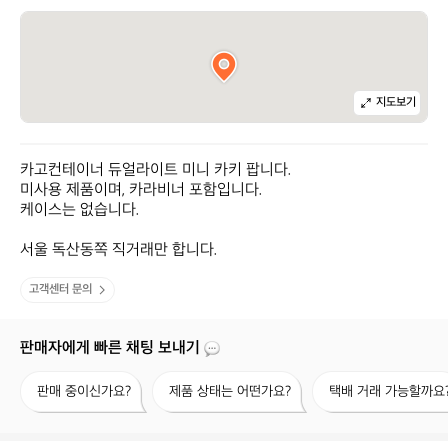
지도보기
카고컨테이너 듀얼라이트 미니 카키 팝니다.

미사용 제품이며, 카라비너 포함입니다.

케이스는 없습니다.

서울 독산동쪽 직거래만 합니다.
고객센터 문의
판매자에게 빠른 채팅 보내기
판
제
택
판매 중이신가요?
제품 상태는 어떤가요?
택배 거래 가능할까요
매
품
배
중
상
거
이
태
래