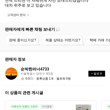
연락 드리면 더 자세하게 사진 보내드리겠습니다 

대차 위주로 보고 있습니다
고객센터 문의
판매자에게 빠른 채팅 보내기
판
제
택
판매 중이신가요?
제품 상태는 어떤가요?
택배 거래 가
매
품
배
중
상
거
이
태
래
신
는
가
판매자 정보
가
어
능
요?
떤
할
순박한러너4733
순
가
까
서울특별시 양천구 목5동
+ 팔로우
박
요?
요?
0.0
(0)
등록상품 1개
팔로워 0명
한
러
너
이 상품의 관련 게시글
4
7
3
픽
아웃도어 브랜드 스토리
사이클링
3