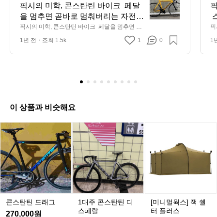
시
픽시의 미학, 콘스탄틴 바이크  페달
픽
의
을 멈추면 곧바로 멈춰버리는 자전
 
미
거. 브레이크 대신 다리 근육으로 속
스
픽시의 미학, 콘스탄틴 바이크  페달을 멈추면 곧
픽
학,
바로 멈춰버리는 자전거. 브레이크 대신 다리 근
화
도를 제어하는 세계. 이것이 바로 픽
그
1년 전
조회 1.5k
1
0
1
육으로 속도를 제어하는 세계. 이것이 바로 픽시
는
콘
시(Fixed Gear), 그리고 그 안에서 개
나
(Fixed Gear), 그리고 그 안에서 개성과 퍼포먼스
요
스
를 동시에 챙기는 브랜드, 콘스탄틴(CONSTANTI
 
성과 퍼포먼스를 동시에 챙기는 브랜
 
탄
NE)이다.  콘스탄틴은 단순히 '픽시 바이크'를 만
d
드, 콘스탄틴(CONSTANTINE)이다. 
라
드는 브랜드가 아니다. 달리는 스타일, 표현하는
입
틴
 콘스탄틴은 단순히 '픽시 바이크'를
 
 속도, 움직이는 미학을 추구한다.  픽시 입문자부
어
바
터 하드코어 라이더까지  콘스탄틴의 대표 모델 U
는
 만드는 브랜드가 아니다. 달리는 스
용
이
rbane과 Bernard는 픽시 초보자와 마니아 모두를 
심
타일, 표현하는 속도, 움직이는 미학
이
만족시킨다. 특히 Urbane 시리즈는 공기역학적
 
크
이 상품과 비슷해요
을 추구한다.  픽시 입문자부터 하드
이
인 프레임 설계로 스피드와 디자인 모두를 잡았
한
페
고, Bernard는 도심 주행에 특화된 안정적인 퍼포
 
코어 라이더까지  콘스탄틴의 대표
식
달
1
콘
콘
콘
[미
먼스로 일상 속 라이딩을 더 즐겁게 만들어준다. 
서
 모델 Urbane과 Bernard는 픽시 초보
즘
 디자인도 한몫한다. 기본적인 블랙&실버부터 그
대
으
을
스
스
스
니
래픽이 강조된 한정판 컬러까지, 자전거가 패션
은
자와 마니아 모두를 만족시킨다. 특
리
주
멈
탄
탄
탄
멀
 아이템이 되는 경험을 제공한다.  가볍고, 단단하
인
히 Urbane 시리즈는 공기역학적인
으
콘
추
틴
틴
틴
웍
고, 빠르다  프레임은 6061 알로이. 거기에 트리플 
이
 프레임 설계로 스피드와 디자인 모
동
스
버티드 공법을 적용해 무게는 줄이고 강성은 키웠
면
콘
드
드
드
스]
다. 풀 카본 포크는 진동을 흡수해 도로 위에서의
드
두를 잡았고, Bernard는 도심 주행에
 
탄
곧
래
래
래
잭
 충격을 최소화하고, 민첩한 핸들링을 돕는다. 요
서
 특화된 안정적인 퍼포먼스로 일상
틴
래
바
그
그
그
쉘
약하자면, "가볍고 단단하고 빠르다." 이건 단순히 
A
디
 속 라이딩을 더 즐겁게 만들어준다. 
로
 
스펙이 아니라, 실제로 도로 위에서 느낄 수 있는
격
터
콘스탄틴 드래그
1대주 콘스탄틴 디
[미니멀웍스] 잭 쉘
 리듬감이다.  왜 콘스탄틴인가?  픽시는 '나만의
을
스
멈
 디자인도 한몫한다. 기본적인 블랙&
로
플
스페랄
터 플러스
 자전거'에 대한 로망이 강한 장르다. 커스터마이
자
270,000원