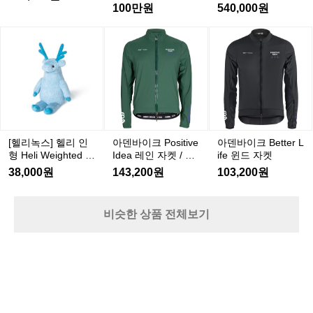
페
춰
실버부터 그래픽이 강조된 한정판 컬
러
G
징도 중요하고, 스타일도 중요하다. 콘스탄틴은
지
100만원
540,000원
랄
버
 이 모든 요소를 잘 이해하고 있다. 합리적인 가격
스
N
러까지, 자전거가 패션 아이템이 되
처
에 고급 소재, 세련된 디자인, 그리고 라이더 중심
외
리
는 경험을 제공한다.  가볍고, 단단하
퍼
[헬
아
아
의 설계.  픽시를 처음 타보는 입문자에게도 부담
 
는
고, 빠르다  프레임은 6061 알로이.
며
리
덴
덴
 없고, 픽시를 즐기는 마니아에게도 모자람 없다. 
도
자
 “속도로 그리는 라이더의 개성 – 콘스탄틴” 브레
 
녹
바
바
 거기에 트리플 버티드 공법을 적용
를
이크 없는 자유, 프레임 위에 올라탄 태도. 도심의
태
전
스]
이
이
해 무게는 줄이고 강성은 키웠다. 풀
E
 길 위에서 당신을 가장 멋지게 보이게 할 단 한 대
거.
헬
크
크
 카본 포크는 진동을 흡수해 도로 위
감
의 픽시, 바로 콘스탄틴이다.
브
P
B
리
에서의 충격을 최소화하고, 민첩한
서
레
o
e
인
 핸들링을 돕는다. 요약하자면, "가볍
랙
s
t
이
형
고 단단하고 빠르다." 이건 단순히 스
담
[헬리녹스] 헬리 인
아덴바이크 Positive
아덴바이크 Better L
i
t
크
H
형 Heli Weighted Pl
Idea 레인 자켓 / 그
ife 윈드 자켓
펙이 아니라, 실제로 도로 위에서 느
세
t
e
대
e
ush
린
i
r
낄 수 있는 리듬감이다.  왜 콘스탄틴
택
38,000원
143,200원
103,200원
l
신
v
L
인가?  픽시는 '나만의 자전거'에 대한 
I
i
다
e
i
W
로망이 강한 장르다. 커스터마이징도 
지
리
I
f
e
비슷한 상품 전체보기
중요하고, 스타일도 중요하다. 콘스
 
d
e
근
i
e
탄틴은 이 모든 요소를 잘 이해하고
N
윈
육
g
a
드
 있다. 합리적인 가격에 고급 소재, 세
탄
으
h
레
자
련된 디자인, 그리고 라이더 중심의
을
t
로
인
e
켓
 설계.  픽시를 처음 타보는 입문자에
의
속
자
d
게도 부담 없고, 픽시를 즐기는 마니
도
 
P
켓
를
아에게도 모자람 없다.  “속도로 그리
스