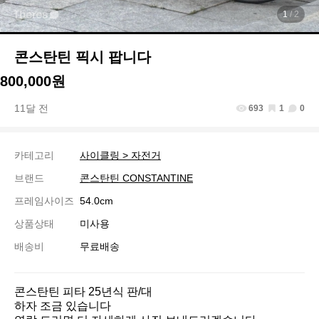
1
/ 2
콘스탄틴 픽시 팝니다
800,000원
11달 전
693
1
0
카테고리
사이클링 > 자전거
브랜드
콘스탄틴 CONSTANTINE
프레임사이즈
54.0cm
상품상태
미사용
배송비
무료배송
콘스탄틴 피타 25년식 판/대

하자 조금 있습니다 
