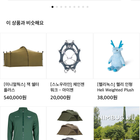
람
은
좀
불
이 상품과 비슷해요
었
지
[미
[스
[헬
만
니
노
리
날
멀
우
녹
씨
웍
라
스]
도
스]
인]
헬
좋
잭
체
리
고
쉘
인
인
기
터
젠
형
분
플
워
H
[미니멀웍스] 잭 쉘터
[스노우라인] 체인젠
[헬리녹스] 헬리 인형
도
러
크
e
플러스
워크 - 아이젠
Heli Weighted Plush
좋
스
-
l
540,000원
20,000원
38,000원
았
아
i
네
이
W
아
[미
어
요
젠
e
덴
니
썸
ㅋ
i
바
멀
홀
ㅋ
g
이
웍
리
h
크
스]
데
t
P
아
이