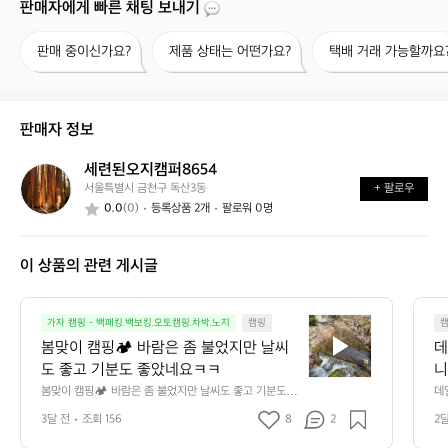
판매자에게 빠른 채팅 보내기
판
제
택
판매 중이신가요?
제품 상태는 어떤가요?
택배 거래 가능할까요
매
품
배
중
상
거
이
태
래
신
는
가
판매자 정보
가
어
능
요?
떤
할
세련된오지캠퍼8654
세
가
까
서울특별시 금천구 독산3동
+ 팔로우
련
요?
요?
0.0
(0)
등록상품 2개
팔로워 0명
된
오
지
이 상품의 관련 게시글
캠
퍼
8
봄
6
가자 캠핑 - 백패킹.백보킹.오토캠핑.차박.노지
캠핑
맞
5
봄맞이 캠핑🏕️ 바람은 좀 불었지만 날씨
데
이
4
도 좋고 기분도 좋았네요ㅋㅋ
니
캠
만
봄맞이 캠핑🏕️ 바람은 좀 불었지만 날씨도 좋고 기분도 좋
데
핑
았네요ㅋㅋ
단
3달 전
조회 156
8
2
2
🏕️
요 
바