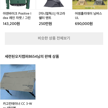
e
o
고
님
d
s
라
버
P
i
쉘
스
아덴바이크 Positive I
[미니멀웍스] 아고라
어썸홀리데이 님버스
l
t
터
U
dea 레인 자켓 / 그린
쉘터 텐트
UL
u
i
텐
L
143,200원
250만원
690,000원
s
v
트
h
e
I
비슷한 상품 전체보기
d
e
a
레
세련된오지캠퍼8654님의 판매 상품
인
자
카
켓
고
/
컨
그
테
린
이
너
C
C
3
카고컨테이너 CC 3-W
-