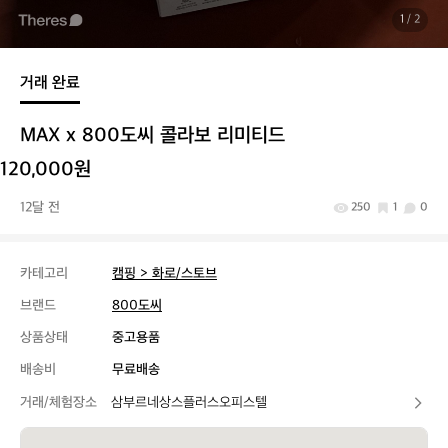
1
/ 2
거래 완료
MAX x 800도씨 콜라보 리미티드
120,000원
12달 전
250
1
0
카테고리
캠핑 > 화로/스토브
브랜드
800도씨
상품상태
중고용품
배송비
무료배송
거래/체험장소
삼부르네상스플러스오피스텔