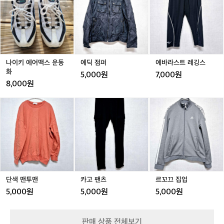
키
점
라
용
아
에
퍼
스
가
어
트
지
맥
레
않
스
깅
도
운
스
록
동
나이키 에어맥스 운동
에딕 점퍼
에바라스트 레깅스
신
화
화
5,000원
7,000원
경
8,000원
을
써
단
카
르
야
색
고
꼬
했
맨
팬
끄
죠.
투
츠
집
제
맨
업
머
리
둘
레
가
단색 맨투맨
카고 팬츠
르꼬끄 집업
조
5,000원
5,000원
5,000원
금
큰
편
판매 상품 전체보기