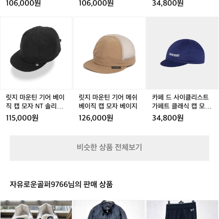
캡
라
페
랙
블랙 공용
106,000원
106,000원
34,800원
을
모
베
트
써
자
이
클
릿
릿
릿
릿
카
봤
밀
직
래
지
지
지
지
페
습
크
캡
식
마
마
마
마
드
니
화
모
캡
운
운
운
운
사
다.
이
자
모
틴
틴
틴
틴
이
대
트
블
자
기
기
기
기
클
부
랙
블
어
어
어
어
리
분
랙
베
베
메
베
스
길
공
이
이
쉬
이
트
릿지 마운틴 기어 베이
릿지 마운틴 기어 메쉬
카페 드 사이클리스트
이
용
직
직
베
직
가
직 캡 모자 NT 솔리드
베이직 캡 모자 베이지
가페트 클래식 캡 모자
가
캡
캡
이
캡
페
블랙
네이비 공용
얕
115,000원
126,000원
34,800원
모
모
직
모
트
아
자
자
캡
자
클
서,
N
N
모
N
래
바
비슷한 상품 전체보기
T
T
자
T
식
T
람
솔
솔
베
솔
캡
이
리
리
이
리
모
부
드
드
지
드
자
는
자유로운골퍼9766님의 판매 상품
블
블
블
네
날
랙
랙
랙
이
에
나
에
에
비
는
이
딕
바
공
날