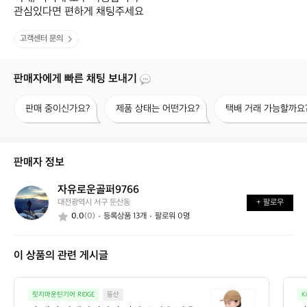
관심있다면 편하게 채팅주세요
고객센터 문의
판매자에게 빠른 채팅 보내기
판
제
택
판매 중이신가요?
제품 상태는 어떤가요?
택배 거래 가능할까요
매
품
배
중
상
거
이
태
래
신
는
가
판매자 정보
가
어
능
요?
떤
할
자유로운골퍼9766
자
가
까
대전광역시 서구 둔산동
+ 팔로우
유
요?
요?
0.0
(0)
등록상품 13개
팔로워 0명
로
운
골
이 상품의 관련 게시글
퍼
9
7
이
6
릿지마운틴기어 RIDGE
등산
K