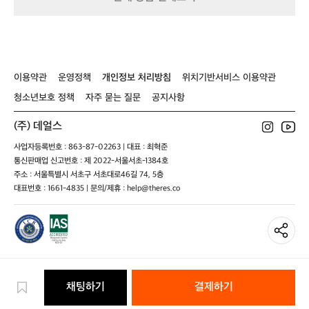
이
어
서
그
럴
지
이용약관
운영정책
개인정보 처리방침
위치기반서비스 이용약관
도
모
청소년보호 정책
자주 묻는 질문
공지사항
르
겠
(주) 데얼스
지
사업자등록번호 : 863-87-02263 | 대표 : 최혁준
만,
아
통신판매업 신고번호 : 제 2022-서울서초-1384호
무
주소 : 서울특별시 서초구 서초대로46길 74, 5층
튼
대표번호 : 1661-4835 | 문의/제휴 : help@theres.co
그
런
경
험
을
통
해
채팅하기
결제하기
‘내
가