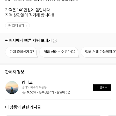
가격은 140만원에 올립니다

지역 상관없이 직거래 합니다!!
고객센터 문의
판매자에게 빠른 채팅 보내기
판
제
택
판매 중이신가요?
제품 상태는 어떤가요?
택배 거래 가능할까요
매
품
배
중
상
거
이
태
래
신
는
가
판매자 정보
가
어
능
요?
떤
할
킹타코
킹
가
까
경기도 파주시 목동동
+ 팔로우
타
요?
요?
0.0
(0)
등록상품 1개
팔로워 0명
코
이 상품의 관련 게시글