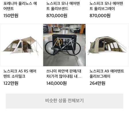
에
에
텐
에
텐
텐
포레니아 올리노스 에
노스피크 모나 에어텐
노스피크 모나 에어텐
어
어
트
어
트
트
어텐트
트 올리브샌드
트 올리브그레이
텐
텐
올
텐
올
올
150만원
870,000원
870,000원
트
트
리
트
리
리
브
브
브
노
노
쓰
노
쓰
노
샌
샌
그
스
스
나
스
나
스
드
드
레
피
피
미
피
미
피
이
크
크
하
크
하
크
A
A
얀
A
얀
A
5
5
색
5
색
9
5
R
R
판
R
판
에
R
S
S
매/
S
매/
어
S
에
에
대
에
대
텐
노스피크 A5 RS 에어
쓰나미 하얀색 판매/대
노스피크 A9 에어텐트
어
어
차
어
차
트
텐트 소이밀크
차(가격 많이내림 내고
올리브그레이
텐
텐
(가
텐
(가
올
가능)
122만원
140,000원
264만원
트
트
격
트
격
리
소
소
많
소
많
브
이
이
이
이
이
그
비슷한 상품 전체보기
밀
밀
내
밀
내
레
크
크
림
크
림
이
내
내
고
고
가
가