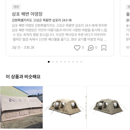
캠핑
삼포 해변 야영장
숲
강원특별자치도 고성군 죽왕면 삼포리 243-18
경
삼포 해변 야영장 강원특별자치도 고성군 죽왕면 삼포리 243-18에 위치한 
숲
삼포 해변 야영장은 자연의 아름다움과 바다의 시원한 바람을 동시에 느낄
기
 수 있는 최적의 캠핑 장소입니다. 이곳은 백사장과 푸른 바다가 어우러져
이
 펼쳐진 절경 속에서 신선한 해산물을 즐기고, 맑은 공기를 마음껏 마실 수
완
 있는 특별한 경험을 선사합니다.  삼포 해변은 특히 바다와 가까운 야영장
 
2달 전
조회 28
0
0
10
으로, 텐트를 치고 푸른 파도를 바라보며 하루를 마감하는 낭만적인 경험이 
곡
가능합니다. 여름철에는 해수욕과 다양한 수상 스포츠를 즐길 수 있어 가족 
 
단위 방문객에게도 안성맞춤입니다. 해변 근처에서는 낚시와 산책, 자전거
론
 타기 등 빈 여가 시간을 만끽할 수 있으며, 주말마다 많은 사람들의 사랑을 
에
받는 인기 있는 캠핑장입니다.  삼포 해변의 매력은 숲속의 그늘과 바다의
으
 시원함이 조화를 이룬 점에 있습니다. 오전에는 삼림 속에서 산책하거나
 
이 상품과 비슷해요
 체조를 즐기고, 오후에는 바다에 몸을 담그며 하루의 피로를 씻어낼 수 있
철
습니다. 캠핑장에서 제공하는 시설도 충실하기 때문에 처음 캠핑을 하는 분
를
들도 부담 없이 방문할 수 있습니다.  각종 편의시설과 씻을 공간이 잘 갖춰
소
포
포
노
포
노
노
져 있어 쾌적한 환경에서 캠핑을 즐길 수 있으며, 인근에는 지역 특산물을
하
레
레
스
레
스
스
 판매하는 마트와 레스토랑들이 있어 필요한 모든 것을 손쉽게 해결할 수
★
니
니
피
니
피
피
 있습니다. 역사적인 유적과 아름다운 자연경관이 모두 어우러진 이곳에서
 사랑하는 사람들과 잊지 못할 추억을 만들어 보세요.  인기 정도: ★★★★
아
아
크
아
크
크
★
올
올
모
올
모
모
리
리
나
리
나
나
노
노
에
노
에
에
스
스
어
스
어
어