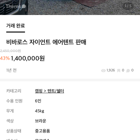
1
/ 5
거래 완료
비바로스 자이언트 에어텐트 판매
2,450,000원
1,400,000원
43%
1년 전
1,926
0
0
카테고리
캠핑 > 텐트/쉘터
수용 인원
6인
무게
45kg
색상
브라운
상품상태
중고용품