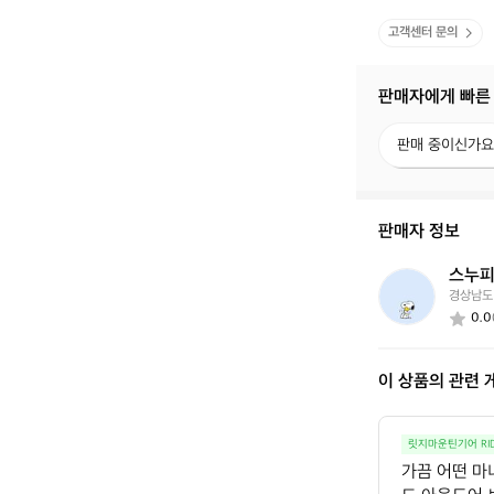
고객센터 문의
판매자에게 빠른
판
판매 중이신가요
매
중
이
신
판매자 정보
가
요?
스누
스
경상남도
누
0.0
피
이 상품의 관련 
릿지마운틴기어 RID
가끔 어떤 마