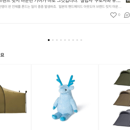
브랜드 릿지 마운틴 기어가 바로 그것입니다.  설립자 ‘쿠로사와 유스
떤
 짙은 고집있는 제품들은 유행에 좌우되지 않는 멋을 자랑합니다.  튼
한명이 판 전체를 흔드는 일이 종종 발생하죠.  일본의 핸드메이드 아웃도어 브랜드 릿지 마운틴
마
입니다.  설립자 ‘쿠로사와 유스케‘의 철학이 짙은 고집있는 제품들은 유행에 좌우되지 않는 멋을
멀하죠. 소재부터 디자인, 봉제까지... 언제나 믿을 수 있는 장인의 브랜
니
0
튼하고, 미니멀하죠. 소재부터 디자인, 봉제까지... 언제나 믿을 수 있는 장인의 브랜드입니다.
아
한
명
이
판
전
체
해요
를
흔
[헬
[미
드
리
니
는
녹
멀
일
스]
웍
이
헬
스]
종
리
아
종
인
고
발
형
라
생
H
쉘
하
e
터
죠
l
텐
일
i
트