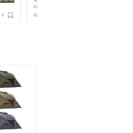
 <엔젤린 레이스 반팔 져지 슈퍼소닉 포그(남성)>에 블
듯 흩어지는 '슈퍼소닉 포그' 프린트가 딥 네이비와 아
오늘의 데얼스 추천 스타일! 🚴  프렌치 사이클링 브랜드 '카페 드 사이클리
소닉 포그(남성)>에 블랙 빕숏을 매치했어요.  번지듯 흩어지는 '슈퍼소닉 
리서 보면 한 장의 그래픽처럼 읽힙니다. 레이스 핏 특
0
2일 전
조회 8
으로 어우러져, 멀리서 보면 한 장의 그래픽처럼 읽힙니다. 레이스 핏 특유
가슴의 플라잉 피시 엠블럼, 립스탑 그리드 조직, 사이
잉 피시 엠블럼, 립스탑 그리드 조직, 사이드·소매 메쉬 패널이 더해져 가볍
 삭스로 상하 리듬을 맞추고 화이트 로드 슈즈로 마무리하면, 화려한 프린트
 가볍고 시원하게 떨어져요.  같은 프린트의 삭스로 상
 레이스 저지도 프린트와 컬러 밸런스에 따라 근사한 프렌치 스타일이 될 수 있
드 슈즈로 마무리하면, 화려한 프린트도 과하지 않게 정
린 레이스 반팔 저지 슈퍼소닉 포그 남성 — 데얼스에서 만나보세요.  #
저지도 프린트와 컬러 밸런스에 따라 근사한 프렌치 스타일
사이클리스트 #cafeducycliste #엔젤린레이스저지 #슈퍼소닉포그 #남
이스저지 #프린트저지 #라이딩룩 #빕숏 #로드사이클링 #사이클링삭스 #
페 드 사이클리스트 엔젤린 레이스 반팔 저지 슈퍼소닉
웨어추천
 만나보세요.  #데얼스 #오늘의데얼스추천스타일 #카페
ycliste #엔젤린레이스저지 #슈퍼소닉포그 #남성사
지 #레이스저지 #프린트저지 #라이딩룩 #빕숏 #로드
렌치스타일 #여름사이클웨어 #사이클웨어추천
.