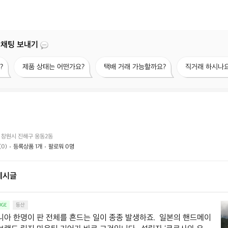
 채팅 보내기
제
택
직
?
제품 상태는 어떤가요?
택배 거래 가능할까요?
직거래 하시나요
품
배
거
상
거
래
태
래
하
는
가
시
어
능
나
떤
할
요?
피
가
까
 창원시 진해구 웅동2동
요?
요?
(0)
등록상품 1개
팔로워 0명
게시글
가
GE
등산
끔
니아 한명이 판 전체를 흔드는 일이 종종 발생하죠.  일본의 핸드메이
어