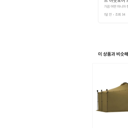
드 아웃도어 
케‘의 철학이
가끔 어떤 마니아 
 기어가 바로 그것
튼하고, 미니
1달 전
조회 34
 자랑합니다.  튼
드입니다.
이 상품과 비슷
[미
니
멀
웍
스]
잭
쉘
터
플
러
스