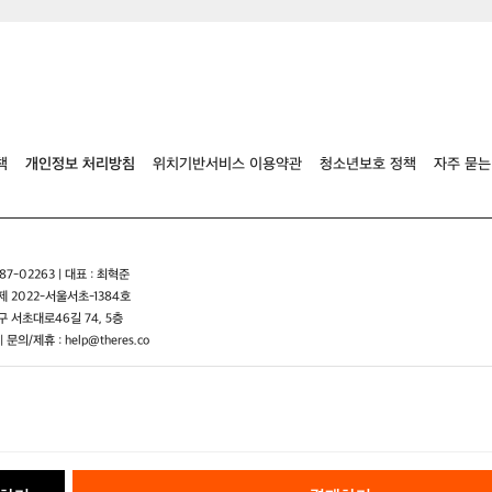
그
P
것
2
입
니
다
설
립
자
책
개인정보 처리방침
위치기반서비스 이용약관
청소년보호 정책
자주 묻는
‘
로
사
와
유
7-02263 | 대표 : 최혁준
스
 2022-서울서초-1384호
케
 서초대로46길 74, 5층
철
| 문의/제휴 : help@theres.co
학
이
짙
은
고
집
있
는