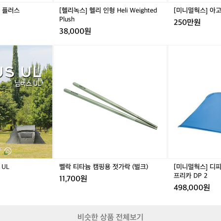
본
W
의
터 플러스
[헬리녹스] 헬리 인형 Heli Weighted
[미니멀웍스] 아
e
Plush
핸
250만원
i
드
38,000원
g
메
h
이
어
벨
어
[미
t
드
썸
락
썸
니
e
아
홀
티
홀
멀
d
웃
리
타
리
웍
P
도
데
늄
데
스]
l
어
이
캠
이
디
u
브
님
핑
님
피
s
랜
버
용
버
2
h
드
스
젓
스
블
릿
U
가
U
루
지
L
락
L
-
마
(벌
더
운
크)
블
UL
벨락 티타늄 캠핑용 젓가락 (벌크)
[미니멀웍스] 디피
틴
월
프리카 DP 2
기
11,700원
파
498,000원
어
프
가
리
바
카
로
비슷한 상품 전체보기
D