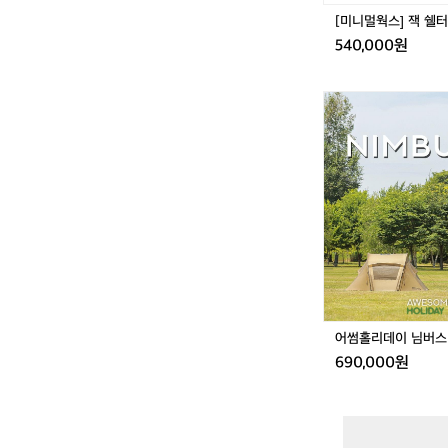
[미니멀웍스] 잭 쉘
540,000원
어
썸
홀
리
데
이
님
버
스
U
L
어썸홀리데이 님버스 
690,000원