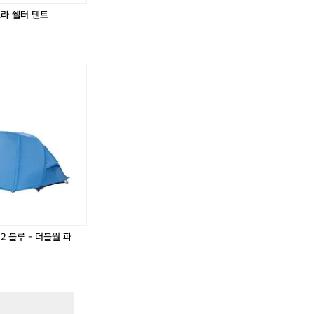
고라 쉘터 텐트
어
썸
홀
리
데
이
님
버
스
U
L
2 블루 - 더블월 파