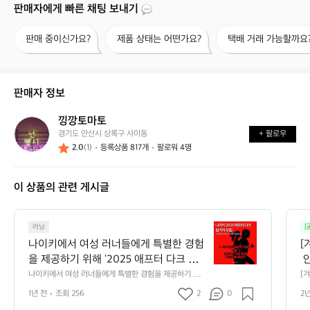
판매자에게 빠른 채팅 보내기
판
제
택
판매 중이신가요?
제품 상태는 어떤가요?
택배 거래 가능할까요
매
품
배
중
상
거
이
태
래
신
는
가
판매자 정보
가
어
능
요?
떤
할
낑깡토마토
낑
가
까
경기도 안산시 상록구 사이동
+ 팔로우
깡
요?
요?
2.0
(1)
등록상품 817개
팔로워 4명
토
마
토
이 상품의 관련 게시글
나
러닝
[
이
나이키에서 여성 러너들에게 특별한 경험
[
키
을 제공하기 위해 ‘2025 애프터 다크 투
 
에
어’를 개최합니다.  전 세계 6개 도시에서
 
나이키에서 여성 러너들에게 특별한 경험을 제공하기 위해 
[겨
서
‘2025 애프터 다크 투어’를 개최합니다.  전 세계 6개 도시
스
 열리는 야간 러닝 이벤트로, 여성들이 러
가
여
1년 전
조회 256
2
0
2
에서 열리는 야간 러닝 이벤트로, 여성들이 러닝을 통해 공
 
닝을 통해 공동체 의식과 자신감을 고취하
닝
성
동체 의식과 자신감을 고취하도록 돕는 것을 목표로 하는
서