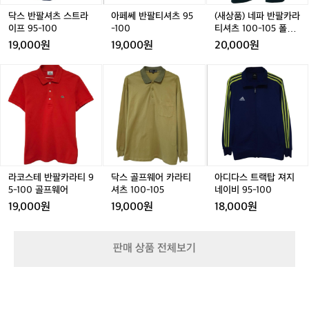
트
츠
카
러
라
9
라
러
닥스 반팔셔츠 스트라
아페쎄 반팔티셔츠 95
(새상품) 네파 반팔카라
닝
이
5
티
이프 95-100
-100
티셔츠 100-105 폴로

이
프
-
셔
티 아웃도어
 
19,000원
19,000원
20,000원
벤
9
1
츠
트
 
5
0
1
라
닥
아
로,
 
-
0
0
코
스
디
여
1
0
스
골
다
성
0
-
테
프
스
들
0
1
반
웨
트
이
0
팔
어
랙
러
5
카
카
탑
닝
폴
라
라
져
을
로
티
티
지
통
라코스테 반팔카라티 9
닥스 골프웨어 카라티
아디다스 트랙탑 져지
티
9
셔
네
5-100 골프웨어
셔츠 100-105
네이비 95-100
해
아
5
츠
이
공
19,000원
19,000원
18,000원
웃
-
1
비
동
도
1
0
9
체
어
0
0
5
의
판매 상품 전체보기
0
-
-
식
골
1
1
과
프
0
0
자
웨
5
0
신
어