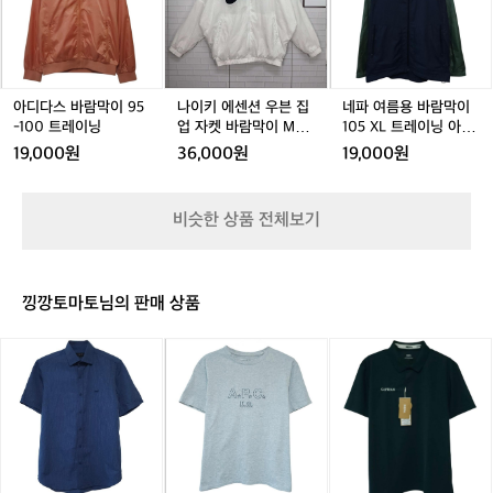
터
 
레
레
레
레
레
대
경
바
바
센
바
센
용
다
 
러너
이
이
이
이
이
표
람
람
션
람
션
바
크
 
닝
닝
닝
닝
닝
어
 
막
막
우
막
우
람
투
닝
저
저
저
센
닝
이
이
븐
이
븐
막
어’를
지
지
지
틱
9
9
집
9
집
이
9
드
아디다스 바람막이 95
나이키 에센션 우븐 집
네파 여름용 바람막이
개
저
5
5
업
5
업
1
5
-100 트레이닝
업 자켓 바람막이 M 사
105 XL 트레이닝 아웃
최
 
지
-
-
자
-
자
0
-
이즈
도어
합
다
19,000원
36,000원
19,000원
1
1
켓
1
켓
5
1
니
꺼
0
0
바
0
바
X
다.
으
0
0
람
0
람
L
전
비슷한 상품 전체보기
하
트
트
막
트
막
트
세
이
레
레
이
레
이
레
계
이
이
M
이
M
이
성
6
닝
닝
사
닝
사
닝
개
에
낑깡토마토님의 판매 상품
이
이
아
도
레
즈
즈
웃
시
요
닥
아
(새
도
에
스
페
상
더
어
서
반
쎄
품)
하
열
팔
반
네
지
리
셔
팔
파
는
 
츠
티
반
야
닝
스
셔
팔
간
을