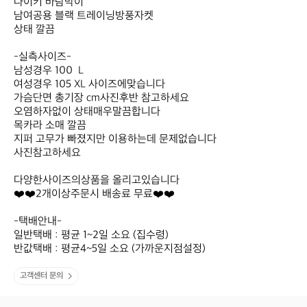
나이키 바람막이 

남여공용 블랙 트레이닝방풍자켓 

상태 깔끔 

-실측사이즈- 

남성경우 100  L

여성경우 105 XL 사이즈에맞습니다 

가슴단면 총기장 cm사진후반 참고하세요

오염하자없이 상태매우말끔합니다

목카라 소매 깔끔 

지퍼 고무가 빠졌지만 이용하는데 문제없습니다

사진참고하세요 

다양한사이즈의상품을 올리고있습니다

❤️❤️2개이상주문시 배송료 무료❤️❤️

-택배안내-

일반택배 : 평균 1~2일 소요 (집수령)

반값택배 : 평균4~5일 소요 (가까운지점설정)
고객센터 문의