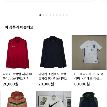
 행사라고 하네요!  + 나이키 티셔츠와 모자가 포함된 레이
러
어
도록 돕는 것을 목표로 하는 행사라고 하
너
스 패키지가 러너들의 입소문을 타고 빠르게 퍼지고 있다
들
너
네요!  + 나이키 티셔츠와 모자가 포함된
를
고 하네요🤩  ▶ 일정 : 5월 10일 저녁 7시 ▶ 장소 : 여의
준
들
 레이스 패키지가 러너들의 입소문을 타고 
너
도 공원 ▶ 거리 : 10km ▶ 참가 인원 : 7,000명 ▶ 참가
나
에
 신청 : ~1월 31일 공식 홈페이지 (afterdarktour.nike.co
다
빠르게 퍼지고 있다고 하네요🤩  ▶ 일정 : 
를
게
m) ▶ 참가비 : ₩70,000 ▶ 추첨 결과 발표 : 2월 8일
뿐
5월 10일 저녁 7시 ▶ 장소 : 여의도 공원
력
특
고
이 상품과 비슷해요
 ▶ 거리 : 10km ▶ 참가 인원 : 7,000명
 
도
별
 
 ▶ 참가 신청 : ~1월 31일 공식 홈페이지
한
천
나
나
나
나
나
(1
들
경
 (afterdarktour.nike.com) ▶ 참가비 : ₩7
 
다
이
이
이
이
이
0
험
 보
0,000 ▶ 추첨 결과 발표 : 2월 8일
 
키
키
키
키
키
0)
을
개
트
트
조
트
조
나
 
품
제
랙
랙
던
랙
던
이
방
하
공
탑
탑
져
탑
져
키
에
아
하
져
져
지
져
지
1
수 
 
기
오니
지
지
트
지
트
6
위
 
 
1
1
랙
1
랙
-
1
나이키 트랙탑 져지 10
나이키 조던져지 트랙
(100) 나이키 16-17 코
해

울
0
0
탑
0
탑
1
0-105 트레이닝저지
탑자켓 95 M 트레이닝
리아 국가대표 어센틱
 
‘2
단
0
0
자
0
자
7
저지
 
20,000원
20,000원
60,000원
0
-
-
켓
-
켓
코
-
 
줄
2
이
1
1
9
1
9
리
1

아
아
나
아
나
네
5
브랜
0
0
5
0
5
아
디
디
이
디
이
파
등
애
무
5
5
M
5
M
국
5
다
다
키
다
키
여
물
프
 
트
트
트
트
트
가
입
스
스
에
스
에
름