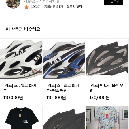
서울특별시 서초구 서초3동
+ 팔로우
a
요?
요?
4.9
(22)
등록상품 54개
팔로워 18명
u
r
e
n
이 상품과 비슷해요
t
[라
[라
[라
스]
스]
스]
스
스
빅
쿠
쿠
토
알
알
리
로
로
블
화
화
랙
이
이
무
트
트/
광
[라스] 스쿠알로 화이
[라스] 스쿠알로 화이
[라스] 빅토리 블랙 무
블
트
트/블랙/블루
광
랙/
110,000원
110,000원
150,000원
블
루
새
새
[라
새
노
상
상
스]
상
스
품
품
빅
품
페
스
스
토
스
이