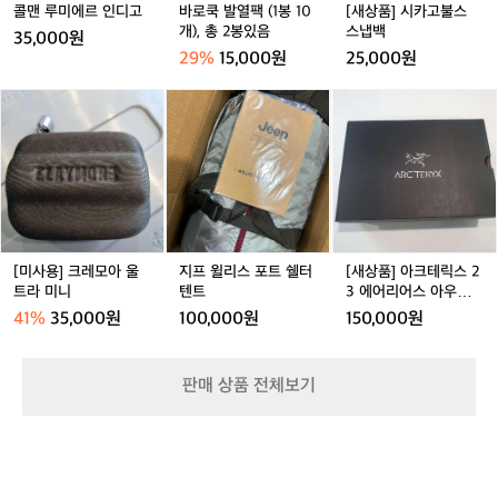
고
1
스
콜맨 루미에르 인디고
바로쿡 발열팩 (1봉 10
[새상품] 시카고불스
상
0
냅
개), 총 2봉있음
스냅백
품
35,000원
개),
백
29%
15,000원
25,000원
총
2
[미
지
[새
봉
사
프
상
있
용]
윌
품]
음
크
리
아
거래 완료
레
스
크
모
포
테
아
트
릭
울
쉘
스
트
터
2
[미사용] 크레모아 울
지프 윌리스 포트 쉘터
[새상품] 아크테릭스 2
라
텐
3
트라 미니
텐트
3 에어리어스 아우라
미
트
에
미드 맨 260mm
41%
35,000원
100,000원
150,000원
니
어
리
어
판매 상품 전체보기
스
아
우
라
미