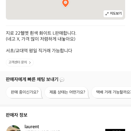
지도보기
지로 22헬멧 흰색 화이트 L판매합니다.

(네고 X, 가격 많이 저렴하게 내놓아요)

서초/교대역 평일 직거래 가능합니다
고객센터 문의
판매자에게 빠른 채팅 보내기
판
제
택
판매 중이신가요?
제품 상태는 어떤가요?
택배 거래 가능할까요
매
품
배
중
상
거
이
태
래
신
는
가
판매자 정보
가
어
능
요?
떤
할
laurent
l
가
까