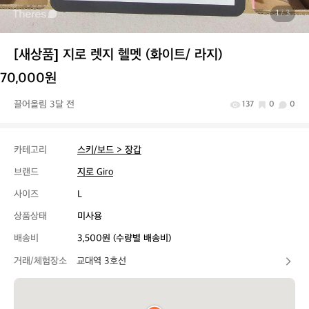
1
/ 3
[새상품] 지로 렛지 헬멧 (화이트/ 라지)
70,000원
끌어올림 3달 전
137
0
0
카테고리
스키/보드 > 장갑
브랜드
지로 Giro
사이즈
L
상품상태
미사용
배송비
3,500원 (수량별 배송비)
거래/체험장소
교대역 3호선