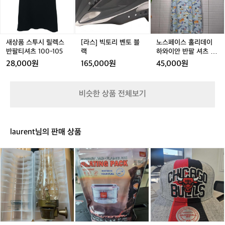
투
투
리
투
스
시
시
벤
시
홀
릴
릴
토
릴
리
렉
렉
블
렉
데
스
스
랙
스
이
새상품 스투시 릴렉스
[라스] 빅토리 벤토 블
노스페이스 홀리데이
반
반
반
하
반팔티셔츠 100-105
랙
하와이안 반팔 셔츠 롱
팔
팔
팔
와
원피스 L 95사이즈 새
28,000원
165,000원
45,000원
티
티
티
이
상품
셔
셔
셔
안
츠
츠
츠
반
비슷한 상품 전체보기
1
1
1
팔
1
0
0
0
셔
0
0
0
츠
-
-
-
롱
-
laurent님의 판매 상품
1
1
1
원
1
0
0
0
피
콜
바
[새
5
5
5
스
5
맨
로
상
L
루
쿡
품]
9
미
발
시
5
거래 완료
에
열
카
사
르
팩
고
이
인
(1
불
즈
디
봉
스
새