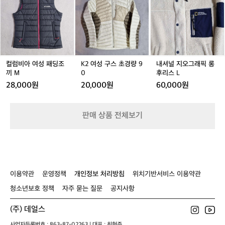
사
비
여
널
툼
이
아
성
지
한
즈
여
구
오
장
성
스
그
갑
패
초
래
을
딩
경
픽
껴
조
량
롱
컬럼비아 여성 패딩조
K2 여성 구스 초경량 9
내셔널 지오그래픽 롱
도,
끼
9
후
끼 M
0
후리스 L
손
M
0
리
모
28,000원
20,000원
60,000원
스
아
L
장
갑
판매 상품 전체보기
(벙
어
리
장
갑)
을
이용약관
운영정책
개인정보 처리방침
위치기반서비스 이용약관
껴
청소년보호 정책
자주 묻는 질문
공지사항
도
1
0
(주) 데얼스
분
사업자등록번호 : 863-87-02263 | 대표 : 최혁준