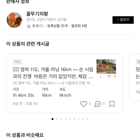
판매자 정보
가
어
능
요?
떤
할
꼴뚜기의왕
꼴
가
까
경기도 고양시 덕양구 성사동
+ 팔로우
뚜
요?
요?
0.0
(0)
등록상품 25개
팔로워 4명
기
의
왕
이 상품의 관련 게시글
러닝
🏃‍♂️
영
🏃‍♂️ 영하 11도, 겨울 러닝 16km — 손 시림
릿
하
과의 전쟁  바람은 거의 없었지만, 체감 온
는
1
도는 훨씬 낮게 느껴졌다.  러닝 자체보다
 
🏃‍♂️ 영하 11도, 겨울 러닝 16km — 손 시림과의 전쟁  바람
릿
1
은 거의 없었지만, 체감 온도는 훨씬 낮게 느껴졌다.  러닝
 
시간
거리
속도
 더 힘들었던 건… 손 시림 😭  두툼한 장
을
5
도,
 자체보다 더 힘들었던 건… 손 시림 😭  두툼한 장갑을 껴
오
1h 46m 35s
16km
9km/h
갑을 껴도, 손모아 장갑(벙어리 장갑)을 껴
볼
도, 손모아 장갑(벙어리 장갑)을 껴도 10분만 지나면 손끝
겨
습
 감각이 사라지는 느낌. “이 정도면 그냥 실내 운동해야 하
 
도 10분만 지나면 손끝 감각이 사라지는
 
6달 전
조회 161
5
0
울
는 거 아닌가?” 라는 생각이 계속 들었다.  ⸻  ❄️ 겨울
다.
러
 느낌. “이 정도면 그냥 실내 운동해야 하
 
 러닝, 손이 제일 괴로운 이유  추운 날엔 몸 중심부로 혈액
닝
는 거 아닌가?” 라는 생각이 계속 들었다. 
이 몰리고 손·발 말단은 자연스럽게 혈류가 줄어든다.  그
1
래서: 	•	두꺼운 장갑 → 보온은 
 ⸻  ❄️ 겨울 러닝, 손이 제일 괴로운 이
6
되지만 땀 차고 금방 식음 	•	손
유  추운 날엔 몸 중심부로 혈액이 몰리고
모아 장갑 → 보온은 좋지만 장시간 러닝엔 한계  결국 러닝 
k
이 상품과 비슷해요
 손·발 말단은 자연스럽게 혈류가 줄어든
전용 방한 장갑이 필요하다는 결론.  ⸻  🧤 겨울 러닝