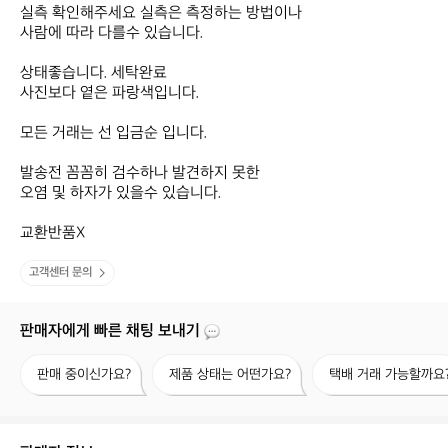
실측 확인해주세요 실측은 측정하는 방법이나

사람에 따라 다를수 있습니다.

상태좋습니다. 세탁완료

사진보다 옅은 파랑색입니다.

모든 거래는 선 입금순 입니다.

발송전 꼼꼼히 검수하나 발견하지 못한 

오염 및 하자가 있을수 있습니다.

교환반품X
고객센터 문의
판매자에게 빠른 채팅 보내기
판
제
택
판매 중이신가요?
제품 상태는 어떤가요?
택배 거래 가능할까요
매
품
배
중
상
거
이
태
래
신
는
가