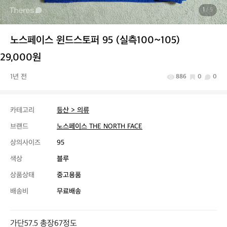
1
/ 5
노스페이스 윈드스토퍼 95 (실측100~105)
29,000원
1년 전
886
0
0
카테고리
등산 > 의류
브랜드
노스페이스 THE NORTH FACE
상의사이즈
95
색상
블루
상품상태
중고용품
배송비
무료배송
가단57.5 총장67정도
