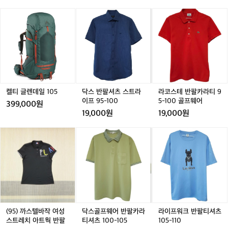
m
용 장갑 추천 조건 (직접 써보며 느낀 기준)  ✔ 바람 차단
다.  그래서: 	•	두꺼
—
켈
켈
닥
켈
닥
라
 (윈드스토퍼) ✔ 손등 방풍 + 손바닥 투습 ✔ 땀 차도 금방 
운 장갑 → 보온은 되지만 땀 차고 금방 식
손
식지 않는 소재 ✔ 필요하면 핸드워머 포켓  특히 방풍 기
티
티
스
티
스
코
시
능이 진짜 핵심.  두툼함보다 방풍 + 땀 관리가 훨씬 중요. 
음 	•	손모
글
글
반
글
반
스
 ⸻  🧊 영하 10도, 실외 러닝 vs 실내 운동?  결론부터 
림
렌
아 장갑 → 보온은 좋지만 장시간 러닝엔
렌
팔
렌
팔
테
말하면 👉 케바케 + 목적 따라 선택  🔹 실외 러닝 추천 	
과
데
데
셔
데
셔
반
 한계  결국 러닝 전용 방한 장갑이 필요하
•	거리 적응 	•	심
의
일
일
츠
일
츠
팔
폐 강화 	•	마라톤 대비  🔹 실내
다는 결론.  ⸻  🧤 겨울 러닝용 장갑
전
1
 운동 추천 	•	영하 10도 이하 + 강
1
스
1
스
카
1
 추천 조건 (직접 써보며 느낀 기준)  ✔ 바
쟁
풍 	•	손발 시림 심함 	•	
0
0
트
0
트
라
람 차단 (윈드스토퍼) ✔ 손등 방풍 + 손바
회복 러닝 / 보강 훈련  요즘 내 기준:  -10도 이하는 10km 
바
5
5
라
5
라
티
5
켈티 글렌데일 105
닥스 반팔셔츠 스트라
라코스테 반팔카라티 9
이하 or 실내 대체  억지로 나가서 손·발 동상 위험 + 컨디
람
닥 투습 ✔ 땀 차도 금방 식지 않는 소재 ✔ 
이
이
9
이프 95-100
5-100 골프웨어
션 저하 → 다음 훈련까지 망가질 수 있음.  ⸻  🏃‍♂️ 오
399,000원
은
필요하면 핸드워머 포켓  특히 방풍 기능
프
프
5
늘 러닝 후기  초반엔 손이 너무 시려워서 러닝 자체보다
19,000원
19,000원
거
9
9
-
 손 감각 유지가 더 힘들었다.  하지만 5km 이후부터는 몸
이 진짜 핵심.  두툼함보다 방풍 + 땀 관리
의
이 풀리면서 리듬이 살아났고, 차가운 공기 덕분에 오히려
5
5
1
가 훨씬 중요.  ⸻  🧊 영하 10도, 실외
(9
(9
닥
(9
닥
라
(
없
 호흡은 굉장히 쾌적.  역시 겨울 러닝은 고통 50 + 성취감 
-
-
0
5)
5)
스
5)
스
이
5
 러닝 vs 실내 운동?  결론부터 말하면 👉 
50 = 중독 100  ⸻  ✅ 오늘의 한 줄 요약  겨울 러닝
었
1
1
0
까
까
골
까
골
프
의 적은 추위가 아니라, 손 시림이다.
케바케 + 목적 따라 선택  🔹 실외 러닝 추
지
0
0
골
스
스
프
스
프
워
만,
천 	•	거리
0
0
프
텔
텔
웨
텔
웨
크
체
 적응 	•	심폐
웨
바
바
어
바
어
반
감
어
 강화 	•	마라
작
작
반
작
반
팔
온
톤 대비  🔹 실내 운동 추천 	•	
여
여
팔
여
팔
티
도
성
성
카
성
카
셔
영하 10도 이하 + 강풍 	•	
(95) 까스텔바작 여성
닥스골프웨어 반팔카라
라이프워크 반팔티셔츠
는
스
스
라
스
라
츠
스트레치 아트웍 반팔
티셔츠 100-105
105-110
손발 시림 심함 	•	회복
훨