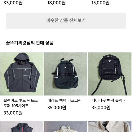
트
트
티
트
티
1
 러닝 / 보강 훈련  요즘 내 기준:  -10도 이
씬
33,000원
18,000원
15,000원
레
레
셔
레
셔
0
낮
하는 10km 이하 or 실내 대체  억지로 나
치
치
츠
치
츠
5
게
가서 손·발 동상 위험 + 컨디션 저하 → 다
아
아
1
아
1
-
느
비슷한 상품 전체보기
음 훈련까지 망가질 수 있음.  ⸻  🏃‍♂️
트
트
0
트
0
1
껴
 오늘 러닝 후기  초반엔 손이 너무 시려워
웍
웍
0
웍
0
1
졌
반
반
-
반
-
0
서 러닝 자체보다 손 감각 유지가 더 힘들
다.
팔
팔
1
팔
1
었다.  하지만 5km 이후부터는 몸이 풀리
러
꼴뚜기의왕님의 판매 상품
0
0
닝
면서 리듬이 살아났고, 차가운 공기 덕분
5
5
자
에 오히려 호흡은 굉장히 쾌적.  역시 겨울
블
데
다
체
랙
상
이
 러닝은 고통 50 + 성취감 50 = 중독 100  
보
야
트
나
⸻  ✅ 오늘의 한 줄 요약  겨울 러닝의 
다
크
백
핏
적은 추위가 아니라, 손 시림이다.
더
후
팩
백
힘
드
다
팩
들
윈
크
블
었
드
그
랙
던
스
린
F
블랙야크 후드 윈드스
데상트 백팩 다크그린
다이나핏 백팩 블랙 F
건…
토
토퍼 105사이즈
35,000원
35,000원
손
퍼
33,000원
시
1
림
0
컬
K
내
😭
5
럼
2
셔
두