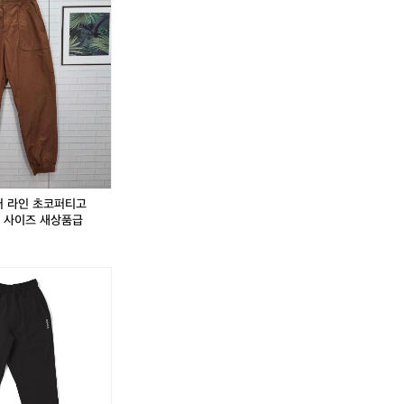
티
발
티
발
레
란
레
란
드
스
드
스
윙
아
윙
아
트
웃
트
웃
래
도
래
도
블
어
블
어
러
라
러
라
3
인
3
인
0
초
0
초
코
코
퍼
퍼
어 라인 초코퍼티고
티
티
0 사이즈 새상품급
고
고
조
조
거
거
팬
팬
츠
츠
2
2
9
9
~
~
3
3
0
0
사
사