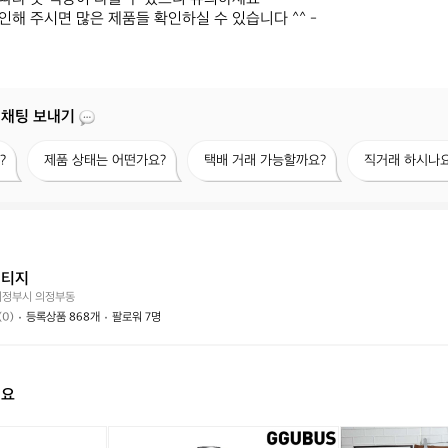
확인해 주시면 많은 제품들 확인하실 수 있습니다 ^^ -
 채팅 보내기
제
택
직
?
제품 상태는 어떤가요?
택배 거래 가능할까요?
직거래 하시나요
품
배
거
상
거
래
태
래
하
는
가
시
어
능
나
떤
할
요?
빈티지
가
까
의정부시 의정부동
요?
요?
(0)
등록상품 868개
팔로워 7명
해요
켈
[꾸
켈
뉴