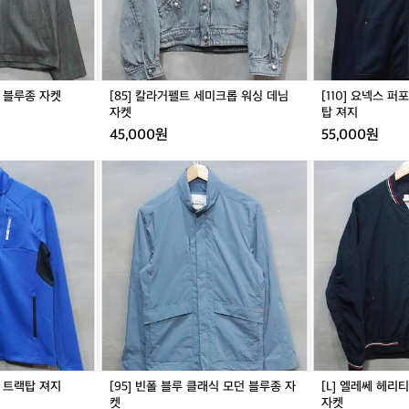
세
포
미
먼
크
스
롭
라
워
인
싱
기
업 블루종 자켓
[85] 칼라거펠트 세미크롭 워싱 데님
[110] 요넥스 
데
모
자켓
탑 져지
님
트
45,000원
55,000원
자
랙
켓
탑
[9
[L]
져
5]
엘
지
빈
레
폴
쎄
블
헤
루
리
클
티
래
지
식
바
모
람
던
막
블
이
루
블
스 트랙탑 져지
[95] 빈폴 블루 클래식 모던 블루종 자
[L] 엘레쎄 헤리
종
루
켓
자켓