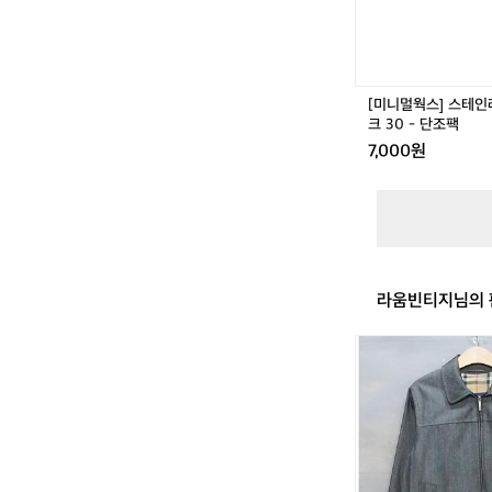
레
스
M
W
스
[미니멀웍스] 스테인
테
크 30 - 단조팩
이
7,000원
크
3
0
-
단
조
팩
라움빈티지님의 
[S]
버
버
리
데
님
집