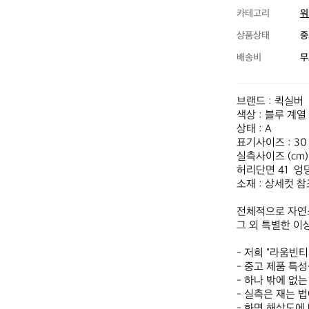
카테고리
워
상품상태
중
배송비
무
브랜드 : 퀵실버

색상 : 블루 계열

상태 : A

표기사이즈 : 30

실측사이즈 (cm)

허리단면 41  엉덩
소재 : 상세컷 참
전체적으로 자연
그 외 특별한 이
- 저희 "라움빈
- 중고 제품 특
- 하나 밖에 없
- 실측은 재는 법
- 화면 해상도에 