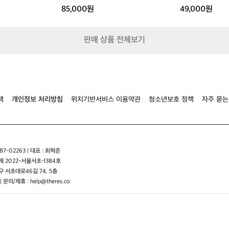
자
종
85,000원
49,000원
켓
자
켓
판매 상품 전체보기
책
개인정보 처리방침
위치기반서비스 이용약관
청소년보호 정책
자주 묻는
7-02263 | 대표 : 최혁준
 2022-서울서초-1384호
 서초대로46길 74, 5층
| 문의/제휴 : help@theres.co