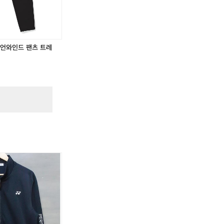
이
이
즈
즈
새
새
상
상
품
품
 언와인드 팬츠 트레
급
급