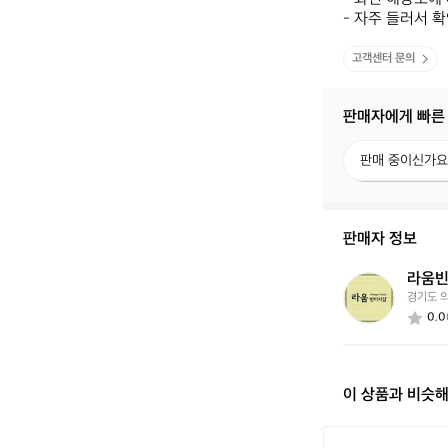
- 자주 들러서 
고객센터 문의
판매자에게 빠른
판
판매 중이신가요
매
중
이
신
판매자 정보
가
요?
라움
라
경기도 
움
0.0
빈
티
지
이 상품과 비슷
켈