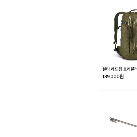
티
레
드
윙
트
래
블
러
3
0
켈티 레드윙 트래블러
189,000원
[미
니
멀
웍
스]
스
테
인