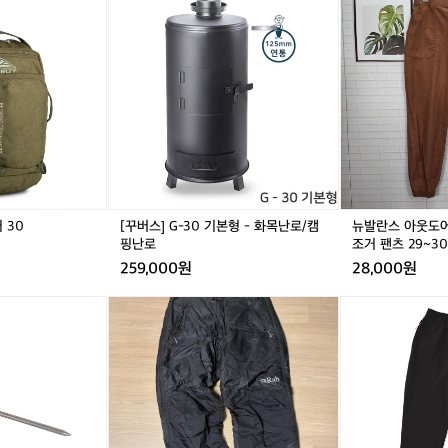
티
버
티
발
레
스]
레
란
드
G
드
스
윙
-
윙
아
트
3
트
웃
래
0
래
도
블
기
블
어
러
본
러
라
3
형
3
인
0
-
0
초
화
코
목
퍼
 30
[꾸버스] G-30 기본형 - 화목난로/캠
뉴발란스 아웃도
난
티
핑난로
조거 팬츠 29~3
로/
고
259,000원
28,000원
캠
조
핑
거
랩
랩
릿
난
팬
포
포
지
로
츠
톤
톤
마
2
팬
팬
운
9
츠
츠
틴
~
U
U
기
3
S
S
어
0
M
M
언
사