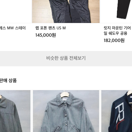
와
이
인
즈
드
새
팬
상
츠
품
레스 MW 스테이
랩 포톤 팬츠 US M
릿지 마운틴 기어
트
급
일 쉐도우 공용
145,000원
레
182,000원
일
쉐
도
비슷한 상품 전체보기
우
공
용
판매 상품
[8
[1
5]
1
칼
0]
라
요
거
넥
펠
스
트
퍼