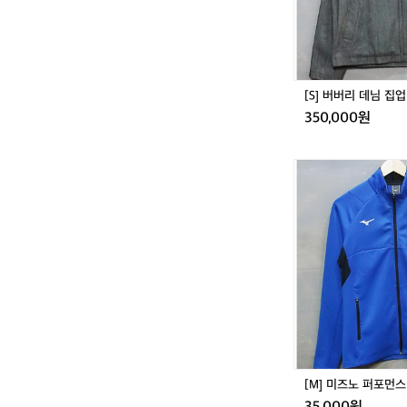
업
블
루
종
자
켓
[S] 버버리 데님 집
350,000원
[M]
미
즈
노
퍼
포
먼
스
트
랙
탑
져
지
[M] 미즈노 퍼포먼