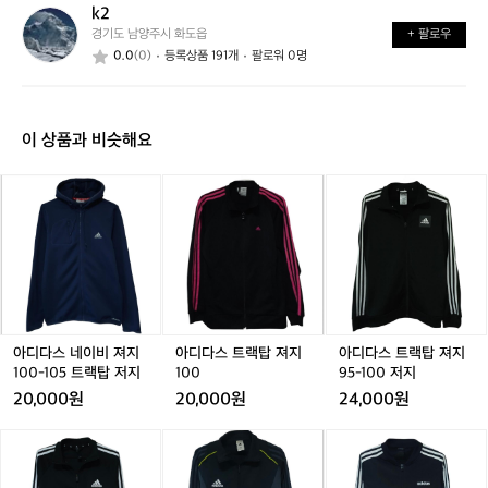
k2
k
가
까
경기도 남양주시 화도읍
+ 팔로우
2
요?
요?
0.0
(0)
등록상품 191개
팔로워 0명
이 상품과 비슷해요
아
아
아
아
아
아
디
디
디
디
디
디
다
다
다
다
다
다
스
스
스
스
스
스
네
네
트
네
트
트
이
이
랙
이
랙
랙
비
비
탑
비
탑
탑
져
져
져
져
져
져
지
지
지
지
지
지
아디다스 네이비 져지
아디다스 트랙탑 져지
아디다스 트랙탑 져지
1
1
1
1
1
9
1
100-105 트랙탑 저지
100
95-100 저지
0
0
0
0
0
5
20,000원
20,000원
24,000원
0
0
0
0
0
-
-
-
-
1
-
아
아
아
아
아
아
1
1
1
0
1
디
디
디
디
디
디
0
0
0
0
다
다
다
다
다
다