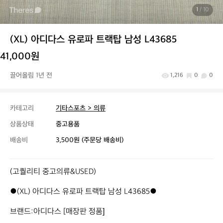
1
/ 10
(XL) 아디다스 유로파 트랙탑 남성 L43685
41,000원
끌어올림 1년 전
1,216
0
0
카테고리
기타스포츠 > 의류
상품상태
중고용품
배송비
3,500원 (주문당 배송비)
(고퀄리티 중고의류&USED)

●(XL) 아디다스 유로파 트랙탑 남성 L43685●

브랜드:아디다스 [매장판 정품]
