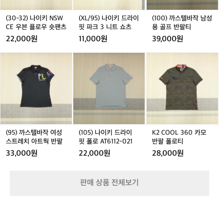
키
드
작
N
라
남
(30-32) 나이키 NSW
(XL/95) 나이키 드라이
(100) 까스텔바작 남성
S
이
성
CE 우븐 플로우 숏팬츠
핏 파크 3 니트 쇼츠
용 골프 반팔티
W
핏
용
22,000원
11,000원
39,000원
C
파
골
E
크
프
(9
(1
K
우
3
반
5)
0
2
븐
니
팔
까
5)
C
플
트
티
스
나
O
로
쇼
텔
이
O
우
츠
바
키
L
숏
작
드
3
팬
여
라
6
츠
성
이
0
(95) 까스텔바작 여성
(105) 나이키 드라이
K2 COOL 360 카모
스
핏
카
스트레치 아트웍 반팔
핏 폴로 AT6112-021
반팔 폴로티
트
폴
모
33,000원
22,000원
28,000원
레
로
반
치
A
팔
아
T
폴
판매 상품 전체보기
트
6
로
웍
1
티
반
1
팔
2