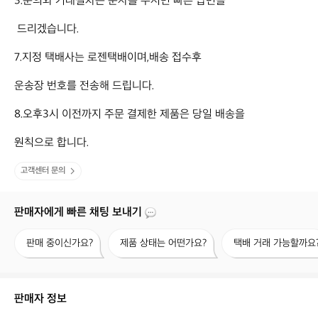
3.문의와 거래절차는 문자를 주시면 빠른 답변을 

 드리겠습니다.

7.지정 택배사는 로젠택배이며,배송 접수후 

운송장 번호를 전송해 드립니다. 

8.오후3시 이전까지 주문 결제한 제품은 당일 배송을

원칙으로 합니다.
고객센터 문의
판매자에게 빠른 채팅 보내기
판
제
택
판매 중이신가요?
제품 상태는 어떤가요?
택배 거래 가능할까요
매
품
배
중
상
거
이
태
래
신
는
가
판매자 정보
가
어
능
요?
떤
할