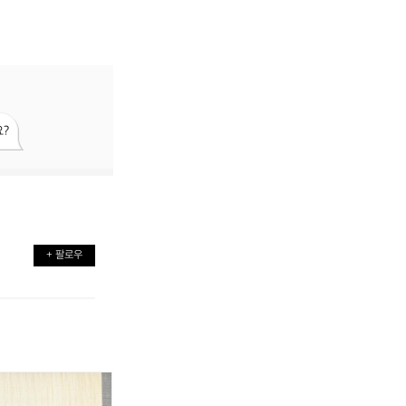
?
+ 팔로우
나
(X
나
(X
이
L/
이
L/