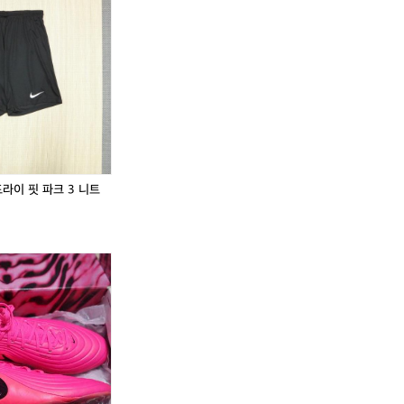
키
9
키
9
트
5)
트
5)
랙
나
랙
나
탑
이
탑
이
져
키
져
키
지
드
지
드
1
라
1
라
0
이
0
이
0
핏
0
핏
-
파
-
파
1
크
1
크
 드라이 핏 파크 3 니트
0
3
0
3
5
니
5
니
트
트
트
트
레
쇼
레
쇼
(1
(3
축
(1
(3
축
이
츠
이
츠
0
0
구
0
0
구
닝
닝
5)
-
화
5)
-
화
저
저
나
3
나
3
지
지
이
2)
이
2)
키
나
키
나
드
이
드
이
라
키
라
키
이
N
이
N