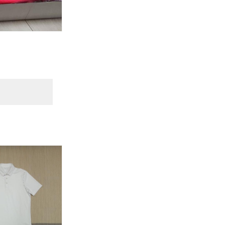
핏
S
핏
S
폴
W
폴
W
로
C
로
C
A
E
A
E
T
우
T
우
6
븐
6
븐
1
플
1
플
1
로
1
로
2
우
2
우
-
숏
-
숏
0
팬
0
팬
2
츠
2
츠
1
1