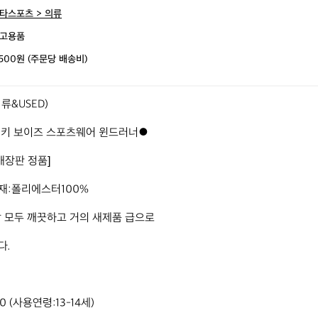
타스포츠 > 의류
고용품
,500원 (주문당 배송비)
&USED)

나이키 보이즈 스포츠웨어 윈드러너●

장판 정품]

재:폴리에스터100%

 모두 깨끗하고 거의 새제품 급으로

.

80 (사용연령:13-14세)
