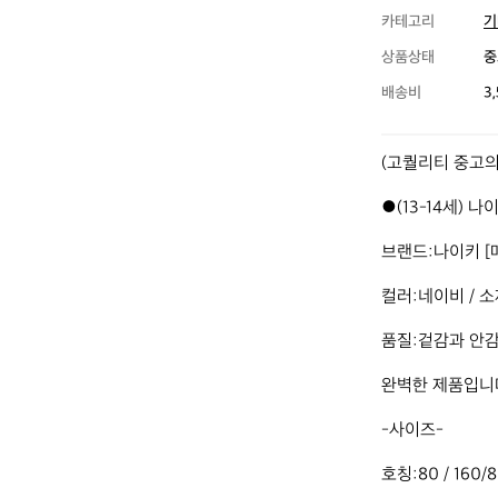
카테고리
기
상품상태
중
배송비
3
(고퀄리티 중고의류
●(13-14세) 
브랜드:나이키 [매
컬러:네이비 / 소
품질:겉감과 안감
완벽한 제품입니다
-사이즈-

호칭:80 / 160/