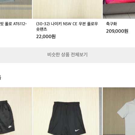
핏
S
핏
S
폴
W
폴
W
로
C
로
C
A
E
A
E
핏 폴로 AT6112-
(30-32) 나이키 NSW CE 우븐 플로우
축구화
T
우
T
우
숏팬츠
209,000원
6
븐
6
븐
22,000원
1
플
1
플
1
로
1
로
2
우
2
우
비슷한 상품 전체보기
-
숏
-
숏
0
팬
0
팬
2
츠
2
츠
1
1
품
(X
(1
L/
0
9
0)
5)
까
나
스
이
텔
키
바
드
작