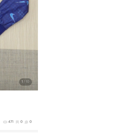
1
/ 10
471
0
0