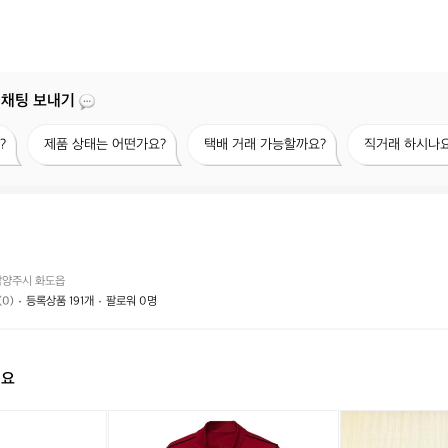
 채팅 보내기
제
택
직
?
제품 상태는 어떤가요?
택배 거래 가능할까요?
직거래 하시나요
품
배
거
상
거
래
태
래
하
는
가
시
어
능
나
떤
할
요?
가
까
남양주시 화도읍
요?
요?
(0)
등록상품 191개
팔로워 0명
해요
나
나
(X
이
이
L/