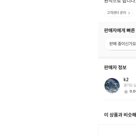
원칙으로 합니다.
고객센터 문의
판매자에게 빠른
판
판매 중이신가요
매
중
이
신
판매자 정보
가
요?
k2
k
경기도 
2
0.0
이 상품과 비슷
[헬
리