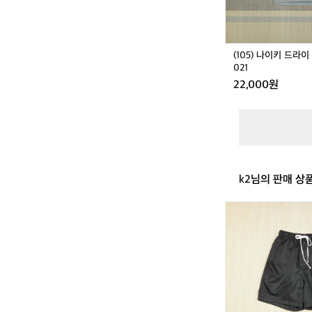
핏
폴
로
A
(105) 나이키 드라이 
T
021
6
22,000원
1
1
2
-
0
2
1
k2님의 판매 상
(3
0
-
3
2)
나
이
키