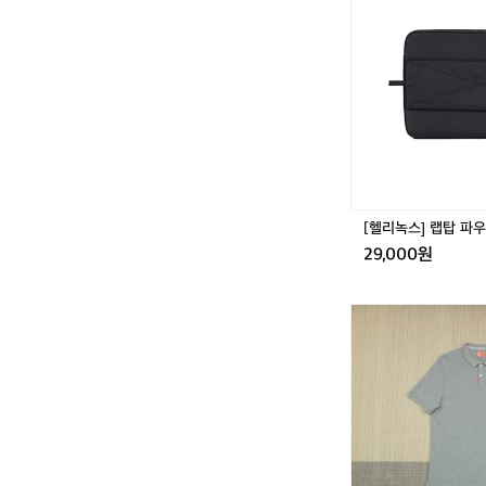
녹
스]
랩
탑
파
우
치
1
3"
[헬리녹스] 랩탑 파우치
29,000원
(1
0
5)
나
이
키
드
라
이