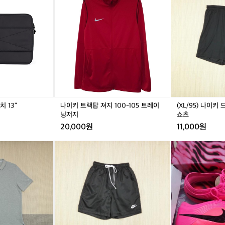
키
키
9
트
트
5)
랙
랙
나
탑
탑
이
져
져
키
지
지
드
1
1
라
0
0
이
0
0
핏
-
-
파
1
1
크
 13"
나이키 트랙탑 져지 100-105 트레이
(XL/95) 나이키
0
0
3
닝저지
쇼츠
5
5
니
20,000원
11,000원
트
트
트
레
레
쇼
(1
(3
(1
(3
축
이
이
츠
0
0
0
0
구
닝
닝
5)
-
5)
-
화
저
저
나
3
나
3
지
지
이
2)
이
2)
키
나
키
나
드
이
드
이
라
키
라
키
이
N
이
N