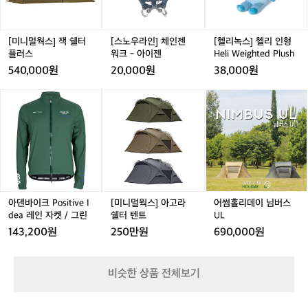
잭
체
리
쉘
인
인
터
젠
형
플
워
H
[미니멀웍스] 잭 쉘터
[스노우라인] 체인젠
[헬리녹스] 헬리 인형
러
크
e
플러스
워크 - 아이젠
Heli Weighted Plush
스
-
l
540,000원
20,000원
38,000원
아
i
이
W
아
[미
어
젠
e
덴
니
썸
i
바
멀
홀
g
이
웍
리
h
크
스]
데
t
P
아
이
e
o
고
님
d
s
라
버
P
i
쉘
스
아덴바이크 Positive I
[미니멀웍스] 아고라
어썸홀리데이 님버스
l
t
터
U
dea 레인 자켓 / 그린
쉘터 텐트
UL
u
i
텐
L
143,200원
250만원
690,000원
s
v
트
h
e
I
비슷한 상품 전체보기
d
e
a