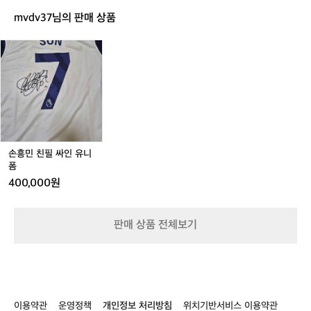
레
mvdv37님의 판매 상품
인
자
손
켓
흥
/
민
그
친
린
필
싸
인
유
니
손흥민 친필 싸인 유니
폼
폼
400,000원
판매 상품 전체보기
이용약관
운영정책
개인정보 처리방침
위치기반서비스 이용약관