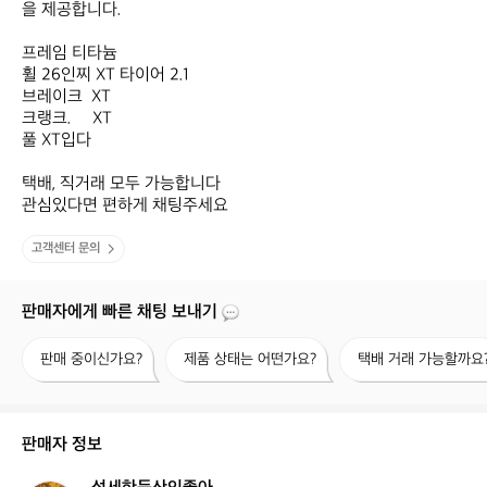
을 제공합니다.

프레임 티타늄 

휠 26인찌 XT 타이어 2.1

브레이크  XT

크랭크.     XT

풀 XT입다

택배, 직거래 모두 가능합니다

관심있다면 편하게 채팅주세요
고객센터 문의
판매자에게 빠른 채팅 보내기
판
제
택
판매 중이신가요?
제품 상태는 어떤가요?
택배 거래 가능할까요
매
품
배
중
상
거
이
태
래
신
는
가
판매자 정보
가
어
능
요?
떤
할