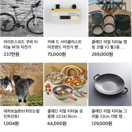
이
이
페
이
페
래
캠
 만들 수 있는 기회가 주어집니다. 또한 저녁에는 별빛 아
 
트
트
드
트
드
딘
래에서 즐기는 바비큐는 이곳에서의 특별한 즐거움 중 하
 
핑
나입니다.  가평의 자연 속에서 보내는 특별한 주말, 한알
 
스
스
사
스
사
리
장
캠핑장에서의 진정한 힐링을 경험해 보세요. 강변에서의
거
피
피
이
피
이
얼
은
 캠핑은 물론이고 주말마다 진행되는 다양한 프로그램과
 
드
드
클
드
클
티
자
 다양한 시설들이 마련되어 있어 모든 연령대의 방문객들
장
쿠
쿠
리
쿠
리
타
연
에게 큰 인기를 끌고 있습니다.  인기 정도: ★★★★★
레
와
와
스
와
스
늄
다
과
티
티
트
티
트
캠
 
라이트스피드 쿠와 티
카페 드 사이클리스트
클래딘 리얼 티타늄 캠
함
스
타
타
아
타
아
핑
타늄 MTB 자전거
아웃랜드 자전거 핸들
핑 코펠 V2 통3중 티타
께
★
늄
늄
웃
늄
웃
코
바 가방 트랜스페어런
늄 코펠 세트 13p
하
237만원
75,000원
269,000원
M
M
랜
M
랜
펠
트 화이트 공용
는
T
T
드
T
드
V
T
진
대
클
클
클
B
B
자
B
자
2
B
정
차
래
래
래
자
자
전
자
전
통
한
보
딘
딘
딘
전
전
거
전
거
3
힐
실
리
리
리
거
거
핸
거
핸
중
링
분
얼
얼
얼
들
들
티
을
(t
티
티
티
바
바
타
제
t
타
타
타
가
가
늄
공
차
늄
늄
늄
방
방
코
합
또
궁
궁
그
대차보실분(tt차또는철
클래딘 리얼 티타늄 궁
클래딘 리얼 티타늄 그
트
트
펠
니
는
중
중
리
인차선호)
중팬 22/24/26cm 티
리들 32cm 가방 캠핑
랜
랜
세
다.
철
팬
팬
들
타늄 원판 이연복 웍
티타늄 통3중 그리들
1,004원
64,000원
129,000원
스
스
트
맑
인
2
2
3
전용 가방 포함
페
페
1