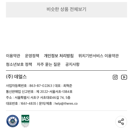
은
차
2/
2/
2
어
어
3
계
선
2
2
c
비슷한 상품 전체보기
런
런
p
곡
호)
4/
4/
m
트
트
과
2
2
가
화
화
푸
6
6
방
이
이
르
c
c
캠
트
트
른
m
m
핑
공
공
숲,
티
티
티
용
용
그
타
타
타
리
늄
늄
늄
이용약관
운영정책
개인정보 처리방침
위치기반서비스 이용약관
고
원
원
통
여
판
판
3
청소년보호 정책
자주 묻는 질문
공지사항
유
이
이
중
로
연
연
그
(주) 데얼스
운
복
복
리
캠
웍
웍
들
사업자등록번호 : 863-87-02263 | 대표 : 최혁준
프
전
통신판매업 신고번호 : 제 2022-서울서초-1384호
파
용
주소 : 서울특별시 서초구 서초대로46길 74, 5층
이
가
대표번호 : 1661-4835 | 문의/제휴 : help@theres.co
어
방
를
포
즐
함
길
수