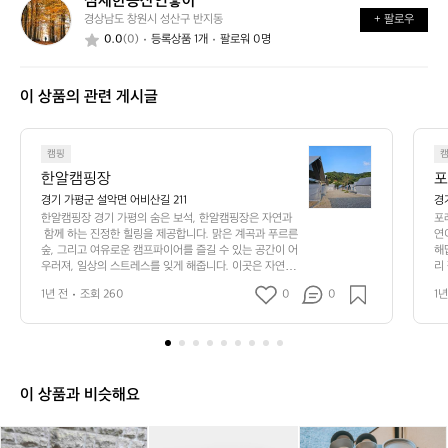
섬세한등산인좋아
섬
가
까
경상남도 창원시 성산구 반지동
+ 팔로우
세
요?
요?
0.0
(0)
등록상품 1개
팔로워 0명
한
등
산
이 상품의 관련 게시글
인
좋
아
한
캠핑
알
한알캠핑장
포
캠
경기 가평군 설악면 어비산길 211
경
핑
한알캠핑장 경기 가평의 숨은 보석, 한알캠핑장은 자연과
포
장
 함께 하는 진정한 힐링을 제공합니다. 맑은 계곡과 푸르른 
연
경
숲, 그리고 여유로운 캠프파이어를 즐길 수 있는 공간이 어
해
우러져, 일상의 스트레스를 잊게 해줍니다. 이곳은 자연의
리
기
 품에 안겨 캠핑의 즐거움을 만끽하고 싶은 모든 이들에게
수
가
1년 전
조회 260
0
0
1년
 완벽한 선택입니다.  한알캠핑장은 넓고 쾌적한 캠핑 사이
은
평
트를 제공하여 가족 단위 방문객부터 친구들과의 모임까지 
 
의
다양한 요구를 충족시키고 있습니다. 각 캠프사이트는 나
 
숨
무들로 자연스럽게 구획이 나눠져 있어 프라이빗한 공간에
지
서 편안하게 쉴 수 있으며, 인근에는 화장실과 샤워시설 등
은
와
의 편의시설도 잘 갖춰져 있어 초보 캠퍼들도 안심하고 이
져
보
이 상품과 비슷해요
용할 수 있습니다.  또한, 한알캠핑장 주변은 풍경이 아름
자
석,
답고 조용한 곳으로, 각종 하이킹과 MTB(산악자전거) 코
 
한
스가 있어 활동적인 캠핑을 즐기기에 안성맞춤입니다. 특
습
라
라
카
라
카
클
알
히 여름이면 시원한 계곡물에 발을 담그며 소중한 추억을
 