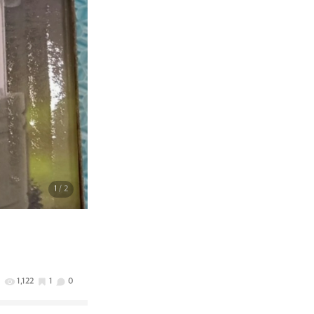
1
/ 2
1,122
1
0