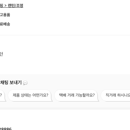
핑 > 랜턴/조명
고용품
료배송
턴
 채팅 보내기
제
택
직
?
제품 상태는 어떤가요?
택배 거래 가능할까요?
직거래 하시나요
품
배
거
상
거
래
태
래
하
는
가
시
어
능
나
떤
할
요?
28886