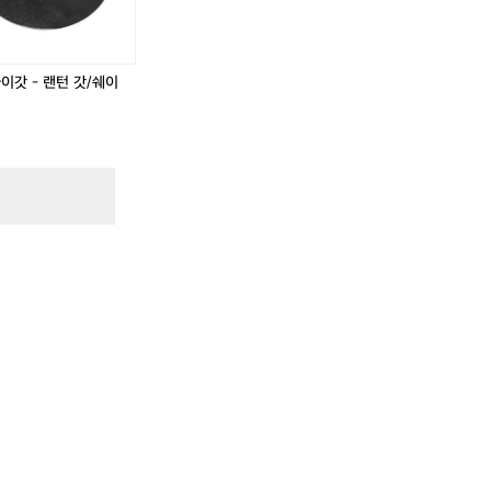
이갓 - 랜턴 갓/쉐이