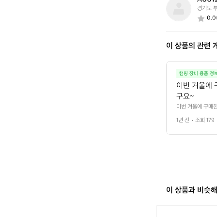
A
경기도 
0
0.0
0
1
2
이 상품의 관련 
8
8
8
6
캠핑 장비 용품 정
이번 겨울에 
구요~
이번 겨울에 구매한
1년 전
조회 179
이 상품과 비슷
[어