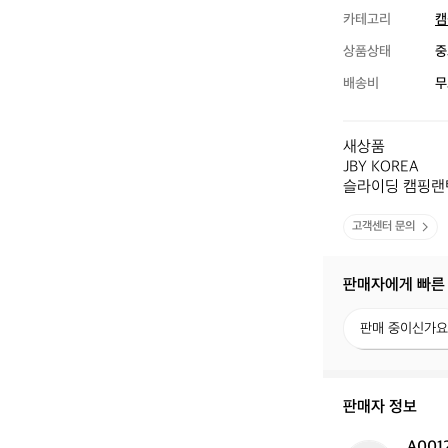
카테고리
캠
상품상태
중
배송비
무
새상품 

JBY KOREA 

슬라이딩 캠핑랜
고객센터 문의
판매자에게 빠른
판
판매 중이신가요
매
중
이
신
판매자 정보
가
요?
A001