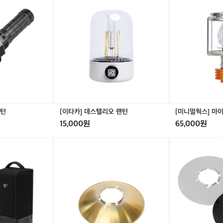
타
니
~
카]
멀

데
웍
광
스
스]
량
텔
마
도
리
이
괜
오
티
찮
랜
랜
고
턴
턴
배
-
터
감
리
성
도
랜턴
[이타카] 데스텔리오 랜턴
[미니멀웍스] 마이
캠
오
15,000원
65,000원
핑
래
가
[미
[미
더
니
니
라
멀
멀
구
웍
웍
요
스]
스]
~
빌
오
런
마
랜
이
턴
갓