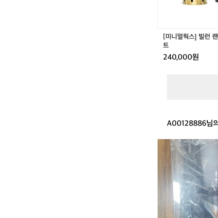
+
전
용
가
[미니멀웍스] 빌런 랜
방
트
세
240,000원
트
A00128886님
에
디
슨
L
E
D
충
전
식