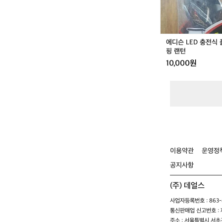
플
래
시
라
에디슨 LED 충전식
이
핑 랜턴
트
10,000원
캠
핑
랜
턴
이용약관
운영정
공지사항
(주) 데얼스
사업자등록번호 : 863-8
통신판매업 신고번호 : 제
주소 : 서울특별시 서초구