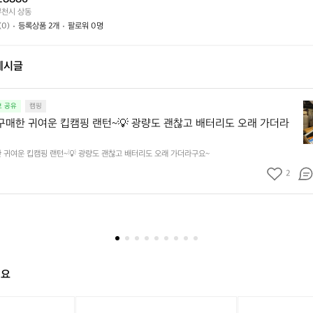
가
까
부천시 상동
요?
요?
(0)
등록상품 2개
팔로워 0명
게시글
이
보 공유
캠핑
번
구매한 귀여운 킵캠핑 랜턴~💡 광량도 괜찮고 배터리도 오래 가더라
겨
울
 귀여운 킵캠핑 랜턴~💡 광량도 괜찮고 배터리도 오래 가더라구요~
에
구
2
매
한
귀
여
운
킵
캠
해요
핑
랜
[이
[미
턴