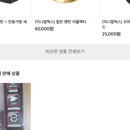
리
-
플
랜
렉
턴
터
갓/
턴 + 전용가방 세
[미니멀웍스] 빌런 랜턴 리플렉터
[미니멀웍스] 오마
쉐
드
60,000원
이
25,000원
드
비슷한 상품 전체보기
의 판매 상품