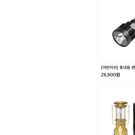
반
러
쉬]
휴
대
용
랜
턴
[어반러쉬] 휴대용 
26,900원
[미
니
멀
웍
스]
빌
런
랜
턴