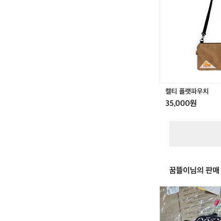
랫
파
우
치
켈티 플랫파우치
35,000원
꿈뜰이님의 판매
키
플
링
가