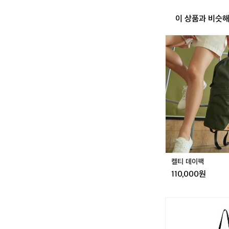
이 상품과 비슷
켈
티
데
이
팩
켈티 데이팩
110,000원
켈
티
플