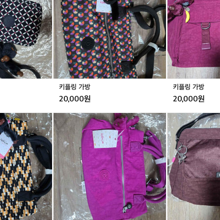
가
방
방
방
완료
거래 완료
거
을
앞
으
로
슬
라
이
키플링 가방
키플링 가방
드
하
20,000원
20,000원
여
걸
키
키
어
플
플
가
링
링
면
가
가
서
방
방
바
완료
거래 완료
거
로
물
건
을
꺼
낼