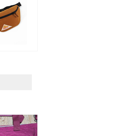
랫
패
림
랫
패
림
파
니
패
파
니
패
우
니
우
니
치
치
.
,