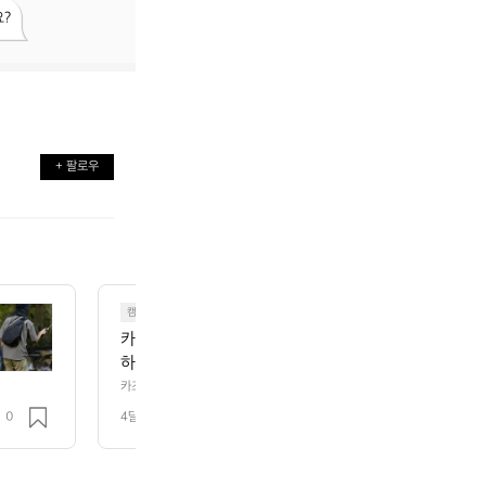
?
+ 팔로우
캠핑
카즈미igt 무한확장 테이블 판매합니다  사진대로 가
하였습니다.  생활기스 있을수있습니다 ,저렇게 50조금
불용으로 판매해요ㅐ
카즈미igt 무한확장 테이블 판매합니다  사진대로 가방까지 다 있으며 실외
습니다 ,저렇게 50조금넘게 새상품 구매했습니다 , 불용으로 판매해요ㅐ
0
4달 전
조회 119