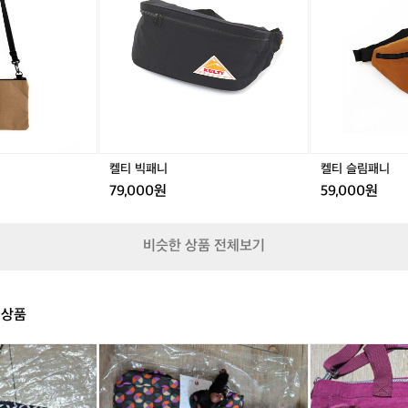
가
랫
패
랫
패
림
방
방
방
파
니
파
니
패
트
트
을
우
우
니
랜
랜
만
치
치
스
스
들
페
페
었
어
어
습
런
런
니
트
트
다
화
화
등
이
이
켈티 빅패니
켈티 슬림패니
이
트
트
개
79,000원
59,000원
공
공
방
용
용
되
어
비슷한 상품 전체보기
있
어
땀
이
 상품
차
지
키
키
않
플
플
으
링
링
며
가
가