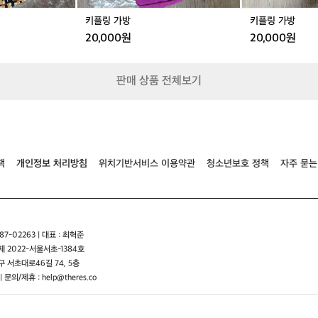
수
키플링 가방
키플링 가방
있
20,000원
20,000원
습
니
다
이
판매 상품 전체보기
렇
게
한
쪽
으
로
책
개인정보 처리방침
위치기반서비스 이용약관
청소년보호 정책
자주 묻는
매
는
가
방
은
7-02263 | 대표 : 최혁준
어
 2022-서울서초-1384호
깨
 서초대로46길 74, 5층
한
| 문의/제휴 : help@theres.co
쪽
에
부