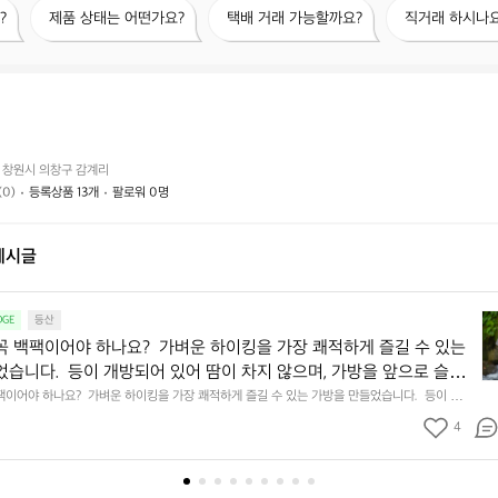
제
택
직
?
제품 상태는 어떤가요?
택배 거래 가능할까요?
직거래 하시나요
품
배
거
상
거
래
태
래
하
는
가
시
어
능
나
떤
할
요?
이
가
까
 창원시 의창구 감계리
요?
요?
(0)
등록상품 13개
팔로워 0명
게시글
등
GE
등산
산
꼭 백팩이어야 하나요?  가벼운 하이킹을 가장 쾌적하게 즐길 수 있는
가
었습니다.  등이 개방되어 있어 땀이 차지 않으며, 가방을 앞으로 슬라
방
가면서 바로 물건을 꺼낼 수 있습니다.  이렇게 한쪽으로 매는 가방은 
팩이어야 하나요?  가벼운 하이킹을 가장 쾌적하게 즐길 수 있는 가방을 만들었습니다.  등이 개방
이
지 않으며, 가방을 앞으로 슬라이드하여 걸어가면서 바로 물건을 꺼낼 수 있습니다.  이렇게 한쪽
부담이 집중되기 마련입니다.  그 부담을 최소화하기 위해 탄탄한 충전
꼭
4
어깨 한쪽에 부담이 집중되기 마련입니다.  그 부담을 최소화하기 위해 탄탄한 충전재를 어깨 끈
에 넣었습니다. 장시간 하이킹에서도 안정적이고 편안하게 활동할 수
백
시간 하이킹에서도 안정적이고 편안하게 활동할 수 있습니다.
팩
이