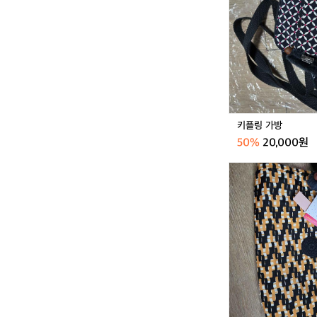
방
거래 
키플링 가방
50%
20,000원
키
플
링
가
방
거래 