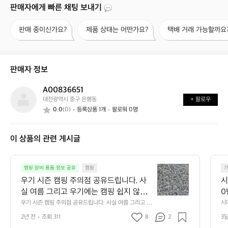
판매자에게 빠른 채팅 보내기
판
제
택
판매 중이신가요?
제품 상태는 어떤가요?
택배 거래 가능할까요
매
품
배
중
상
거
이
태
래
신
는
가
판매자 정보
가
어
능
요?
떤
할
A00836651
A
가
까
대전광역시 중구 은행동
+ 팔로우
0
요?
요?
0.0
(0)
등록상품 1개
팔로워 0명
0
8
3
이 상품의 관련 게시글
6
6
5
우
1
캠핑 장비 용품 정보 공유
캠핑
기
우기 시즌 캠핑 주의점 공유드립니다. 사
시
시
실 여름 그리고 우기에는 캠핑 쉽지 않아
0
즌
요 근데 비오는 감성에 또 땡기기도 하는
우기 시즌 캠핑 주의점 공유드립니다. 사실 여름 그리고 우
시
캠
기에는 캠핑 쉽지 않아요 근데 비오는 감성에 또 땡기기도
데 초보분들을 위해서 아주 간단한 팁 드
핑
2년 전
조회 311
8
2
3
 하는데 초보분들을 위해서 아주 간단한 팁 드려요 ;)  1. 사
려요 ;)  1. 사이트 사이트 선택할 때 파쇄
주
이트 사이트 선택할 때 파쇄석이나 데크 추천드려요! 흙이