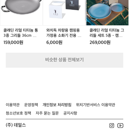
감
_
않
리
리
차
리
차
리
성
시
아
얼
얼
량
얼
량
얼
테
거
요
티
티
용
티
용
티
이
잭
근
타
타
캠
타
캠
타
블
타
데
늄
늄
핑
늄
핑
늄
캠
입
비
통
통
용
통
용
그
클래딘 리얼 티타늄 통
와치독 차량용 캠핑용
클래딘 리얼 티타늄 그
핑
오
3
3
가
3
가
리
3
3중 그리들 36cm 단
가정용 소화기 전용 받
리들 세트 5종 - 캠핑
용
는
중
중
정
중
정
들
품 캠핑용 그리들 가방
침대 [WATCHDOG]
용 그리들 접시 도마 전
159,000원
6,000원
269,000원
경
감
그
그
용
그
용
세
포함
용 가방
량
성
리
리
소
리
소
트
보
에
들
들
화
들
화
5
비슷한 상품 전체보기
조
또
3
3
기
3
기
종
3
테
땡
6
6
전
6
전
-
6
이
기
c
c
용
c
용
캠
c
블
기
m
m
받
m
받
핑
도
단
단
침
단
침
용
하
품
품
대
품
대
그
는
캠
캠
[W
캠
[W
리
데
핑
핑
A
핑
A
들
이용약관
운영정책
개인정보 처리방침
위치기반서비스 이용약관
초
용
용
T
용
T
접
보
그
그
C
그
C
시
청소년보호 정책
자주 묻는 질문
공지사항
분
리
리
H
리
H
도
들
들
들
D
들
D
마
(주) 데얼스
을
가
가
O
가
O
전