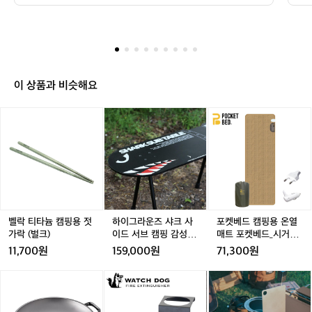
나 잔디는 물이 고여서 텐트로 물이 들어올 수 있어요 그리
의
석이나 데크 추천드려요! 흙이나 잔디는
고 텐트 청소하기가 ㅎㄷㄷ  2. 텐트 면 텐트는 우기에 사용
점
 물이 고여서 텐트로 물이 들어올 수 있어
하지 마세요 진짜 지옥 열립니다. 타프 분리된 것보다 터널
공
요 그리고 텐트 청소하기가 ㅎㄷㄷ  2. 텐
형 혹은 일체형 추천드려요 근데 장비를 최소화하는게 정
유
답이긴 합니다.  3. 기타 전기 연결 최소화해주세요 릴선 체
트 면 텐트는 우기에 사용하지 마세요 진
드
크 중요합니다 본체를 내부에 보관해주세요~ 신발고 크록
짜 지옥 열립니다. 타프 분리된 것보다 터
립
스같이 편한 것으로  그럼 이만 ㅎㅎ
이 상품과 비슷해요
널형 혹은 일체형 추천드려요 근데 장비를 
니
최소화하는게 정답이긴 합니다.  3. 기타
다.
벨
하
포
사
 전기 연결 최소화해주세요 릴선 체크 중
락
이
켓
실
요합니다 본체를 내부에 보관해주세요~
티
그
베
여
 신발고 크록스같이 편한 것으로  그럼 이
타
라
드
름
만 ㅎㅎ
늄
운
캠
그
캠
즈
핑
리
핑
샤
용
고
용
크
온
우
젓
사
열
벨락 티타늄 캠핑용 젓
하이그라운즈 샤크 사
포켓베드 캠핑용 온열
기
가
이
매
가락 (벌크)
이드 서브 캠핑 감성 테
매트 포켓베드_시거잭
에
락
드
트
이블 캠핑용 경량 보조
타입
는
11,700원
159,000원
71,300원
(벌
서
포
테이블
캠
크)
브
켓
핑
클
클
와
클
와
클
캠
베
쉽
래
래
치
래
치
래
핑
드
지
딘
딘
독
딘
독
딘