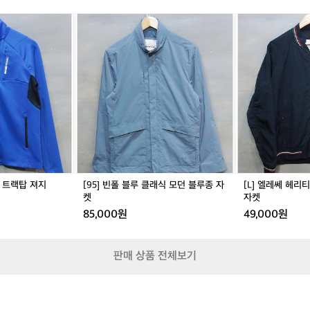
승
켓
탑
[9
[L]
고
져
5]
엘
도
지
빈
레
도
폴
쎄
있
블
헤
어
루
리
서
클
티
실
래
지
제
식
바
체
모
람
감
던
막
은
블
이
숫
루
블
자
스 트랙탑 져지
[95] 빈폴 블루 클래식 모던 블루종 자
[L] 엘레쎄 헤리
종
루
보
켓
자켓
자
종
다
85,000원
49,000원
켓
자
더
켓
알
찼
판매 상품 전체보기
을
가
능
성