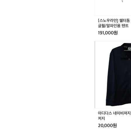
P
텐
트
(1
[스노우라인] 쉘터돔 4P
7)
글월/알파인용 텐트
-
191,000원
싱
글
아
월/
디
알
다
파
스
인
네
용
이
텐
비
트
져
지
1
0
0
-
아디다스 네이비져지 1
1
저지
0
20,000원
5