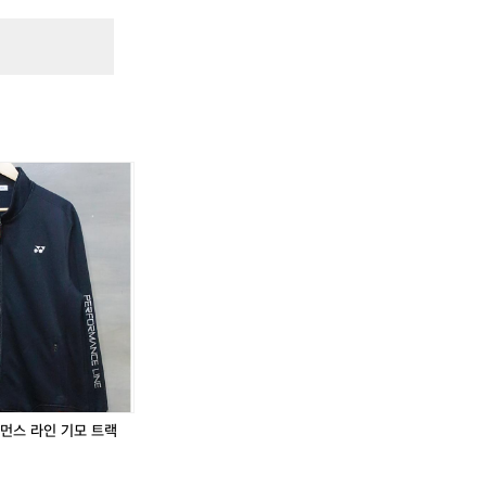
트
대
0
트
대
0
랙
표
0
랙
표
0
탑
어
탑
어
저
센
저
센
지
틱
지
틱
저
저
지
지
,
퍼포먼스 라인 기모 트랙