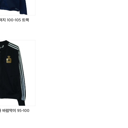
1
1
0
0
0
0
-
-
지 100-105 트랙
1
1
0
0
5
5
트
트
아
(1
아
아
(1
아
랙
랙
♂️
디
0
디
디
0
디
탑
탑
다
0)
다
다
0)
다
저
저
스
나
스
스
나
스
지
지
네
이
슈
네
이
슈
이
키
퍼
이
키
퍼
비
1
스
비
1
스
져
6
타
져
6
타
지
-
바
지
-
바
1
1
람
1
1
람
0
7
막
0
7
막
0
코
이
0
코
이
-
리
9
-
리
9
바람막이 95-100
1
아
5
1
아
5
0
국
-
0
국
-
,
5
가
1
5
가
1