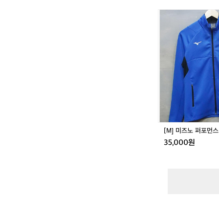
[M]
미
즈
노
퍼
포
먼
스
트
랙
탑
져
지
[M] 미즈노 퍼포먼
35,000원