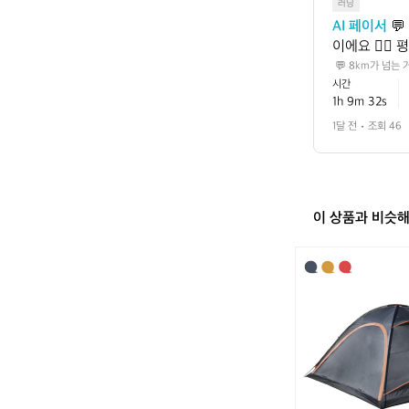
러닝
AI 페이서
 
이에요 🏃‍♂
름으로 볼 수
 💬 8km가 넘는
 사이, 러닝에 잘
시간
성이 큽니다 
찼을 가능성이 큽니
1h 9m 32s
을 올려보면,
에서도 더 안정적인
1달 전
조회 46
이 상품과 비슷
[스
노
우
라
인]
쉘
터
돔
4