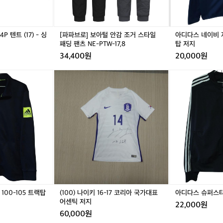
조
1
탄
거
0
탄
스
0
한
타
-
러
 텐트 (17) - 싱
[파파브로] 보아털 안감 조거 스타일
아디다스 네이비 져
일
1
패딩 팬츠 NE-PTW-17,8
탑 저지
닝
패
0
이
34,400원
20,000원
딩
5
에
팬
트
요
아
(1
아
(1
아
츠
랙
🏃‍
디
0
디
0
디
N
탑
평
다
0)
다
0)
다
E
저
지
스
나
스
나
스
-
지
기
네
이
네
이
슈
P
준
이
키
이
키
퍼
T
으
비
1
비
1
스
W
로
져
6
져
6
타
-
는
지
-
지
-
바
1
초
1
1
1
1
람
7,
급
0
7
0
7
막
8
과
0
코
0
코
이
중
-
리
-
리
9
00-105 트랙탑
(100) 나이키 16-17 코리아 국가대표
아디다스 슈퍼스타 
급
1
아
1
아
5
어센틱 저지
22,000원
사
0
국
0
국
-
60,000원
이
5
가
5
가
1