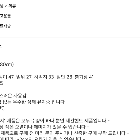
닝 > 의류
고용품
료배송


80cm)

이 47  밑위 27  허벅지 33  밑단 28  총기장 41

조

스러운 사용감

상 없는 우수한 상태 유지중 입니다

딩

티지" 제품은 모두 수량이 하나 뿐인 세컨핸드 제품입니다 -

성상 작은 오염이나 데미지가 있을 수 있습니다 -

는 제품으로 구매 전 미리 문의 주시거나 신중한 구매 부탁 드립니다 -

에 따라 1~2cm의 오차가 있을 수 있습니다 -
