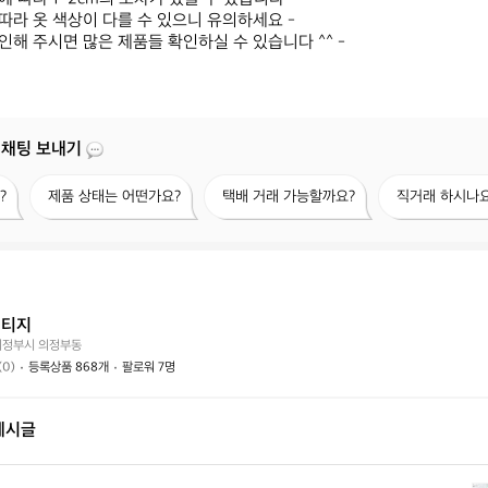
따라 옷 색상이 다를 수 있으니 유의하세요 -

확인해 주시면 많은 제품들 확인하실 수 있습니다 ^^ -
 채팅 보내기
제
택
직
?
제품 상태는 어떤가요?
택배 거래 가능할까요?
직거래 하시나요
품
배
거
상
거
래
태
래
하
는
가
시
어
능
나
떤
할
요?
빈티지
가
까
의정부시 의정부동
요?
요?
(0)
등록상품 868개
팔로워 7명
게시글