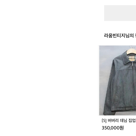
트
랙
탑
저
지
라움빈티지님의 
[S]
버
버
리
데
님
집
업
블
루
종
자
켓
[S] 버버리 데님 집
350,000원