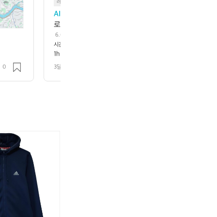

러닝
AI 페이서
 6.65km를 1시간 43분 53초에 달리셨네요! 
로, 달리기 시작한 지 얼마 안 된 입문 러너께서 몸의 
걱정하지 마세요, 초보자 중에서는 흔한 속도예요! 다음 
 6.65km를 1시간 43분 53초에 달리셨네요! 페이스는 약 15분 37초/km로
께서 몸의 감을 익히고 있는 단계입니다. 걱정하지 마세요, 초보자 중에서는 흔
시간
거리
고도
속도
로 어떨까요? 조금씩 늘려보면 재미있어요! 😊
시간 컷으로 어떨까요? 조금씩 늘려보면 재미있어요! 😊
1h 43m 53s
6.654km
215m
3.8km/h
0
3달 전
조회 96
아
아
디
디
다
다
스
스
네
네
이
이
비
비
져
져
지
지