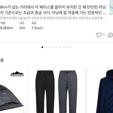

8
 8km가 넘는 거리에서 이 페이스를 끝까지 유지한 건 꽤 탄탄한 러닝
k
️ 평지 기준으로는 초급과 중급 사이, 러닝에 잘 적응해 가는 안정적인 흐
m
 있고, 누적 상승고도도 있어서 실제 체감은 숫자보다 더 알찼을 가능
 거리에서 이 페이스를 끝까지 유지한 건 꽤 탄탄한 러닝이에요 🏃‍♂️ 평지 기준으로는 초급과 중급
가
 적응해 가는 안정적인 흐름으로 볼 수 있고, 누적 상승고도도 있어서 실제 체감은 숫자보다 더 알
거리
고도
속도
 💡 다음에는 초반 1~2km만 살짝 여유 있게 시작하고 후반에 리듬
넘
다 📈 💡 다음에는 초반 1~2km만 살짝 여유 있게 시작하고 후반에 리듬을 올려보면, 같은 거리
8.265km
51m
7.1km/h
 같은 거리에서도 더 안정적인 페이스 감각을 만들기 좋아요 ✅
는
 페이스 감각을 만들기 좋아요 ✅
거
9
리
에
서
이
페
해요
이
스
[파
아
를
파
디
끝
브
다
까
로]
스
지
보
네
유
아
이
지
털
비
한
안
져
건
감
지
꽤