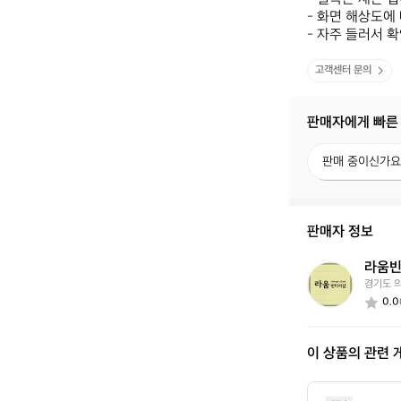
- 화면 해상도에 
- 자주 들러서 
고객센터 문의
판매자에게 빠른
판
판매 중이신가요
매
중
이
신
판매자 정보
가
요?
라움
라
경기도 
움
0.0
빈
티
지
이 상품의 관련 