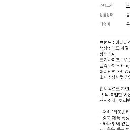
카테고리
러
상품상태
중
배송비
무
브랜드 : 아디다스
색상 : 레드 계열

상태 : A

표기사이즈 : M (
실측사이즈 (cm)

허리단면 28  엉덩
소재 : 상세컷 참
전체적으로 자연
그 외 특별한 이
져지소재 , 허리밴
- 저희 "라움빈
- 중고 제품 특
- 하나 밖에 없
- 실측은 재는 법