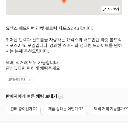
지도보기
요넥스 배드민턴 라켓 볼트릭 지포스2 4u 팝니다.

뛰어난 탄력과 컨트롤을 자랑하는 요넥스의 배드민턴 라켓 볼트릭 
지포스2 4u 모델입니다. 경쾌한 스매시와 정교한 드라이브를 원하
시는 분께 추천드립니다.

택배, 직거래 모두 가능합니다

관심있다면 편하게 채팅주세요
고객센터 문의
판매자에게 빠른 채팅 보내기
판
제
택
판매 중이신가요?
제품 상태는 어떤가요?
택배 거래 가능할까요
매
품
배
중
상
거
이
태
래
신
는
가