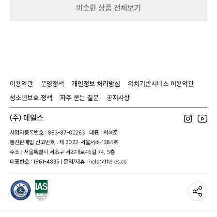
D
온몸을 쓴 하루라 칼로리 보충이 아주 행복했어요.  + 액티
월
오는데 이 전망만으로도 곤돌라값이 아깝
비슷한 상품 전체보기
비티의 천국이라믄 퀸스타운답게 정말 다양한 액티비티가
r
파
 있어서 전부 즐기려면 일주일도 모자르겠더라구요😅  AJ
지 않아요.  스카이라인에는 사람용 곤돌
i
프
 Hackett Nevis Bungy, Swing & Catapult https://map
f
라와 MTB 전용 곤돌라가 따로 있고, 정상
리
s.app.goo.gl/7Eh7U7T89vSRDdcx7?g_st=ipc  Skyline 
t
에서는 미친 속도로 내려가는 라이더들을
카
Viewing Gallery https://maps.app.goo.gl/yHypiEVdm
a
GkWTT9K9?g_st=ipc  Sunfire Queenstown https://m
D
 볼 수 있습니다. 액티비티 도시 퀸스타운
aps.app.goo.gl/RmcCcFV6Rx54vbZk8?g_st=ipc  Fla
w
P
의 매력이 확 느껴지는 순간이었어요.  저
me Bar & Grill https://maps.app.goo.gl/nRwemTaLtp
a
2
2Qwh3h8?g_st=ipc
희는 루지 3회권으로 바람 맞으며 달렸습
y
니다. 1회는 워밍업, 2–3회는 상급 코스에
캠
이용약관
운영정책
개인정보 처리방침
위치기반서비스 이용약관
서 시원하게 질주! 추가로 오가는 길에 계
핑
청소년보호 정책
자주 묻는 질문
공지사항
장
단이 많아 세 번만 해도 운동 제대로 됩니
에
다.  ⸻  🎁 퀸스타운 산책 & 소소한 쇼
(주) 데얼스
서
핑 루지를 마치고 시내를 걸으며 기념품숍
준
사업자등록번호 : 863-87-02263 | 대표 : 최혁준
과 주류 상점을 둘러봤습니다. 곳곳에서
비
통신판매업 신고번호 : 제 2022-서울서초-1384호
 패러글라이딩이 날고, 호수엔 제트보트가 
를
주소 : 서울특별시 서초구 서초대로46길 74, 5층
스쳐 지나가며 도시 전체가 액티비티로 살
마
대표번호 : 1661-4835 | 문의/제휴 : help@theres.co
치
아 있는 느낌이었습니다. 살짝 묵직한 느
고
낌의 화이트 와인이 취향이시라면, Dog P
퀸
oint Section 94, Greywacke Wild Sauvig
스
non 두 병을 추천드립니다.  ⸻  🍽️ Fla
타
me Bar & Grill — 든든한 마무리 저녁은
운