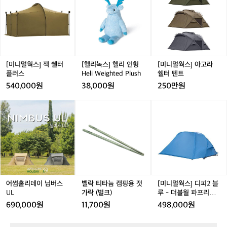
폼이 나타납니다. 번지대에 서는 순간 직
주 리얼하게 찍혀 있어 소장 필수입니다.)  ⸻  🚌 퀸스
y
멀
녹
멀
타운 버스 팁 — 비카드 vs 현금 퀸스타운 시내 이동은 버
원이 “앞으로? 뒤로?”라고 묻길래 기왕 온
7
웍
스]
웍
스가 편한데, 비카드(Beecard)를 쓰면 2.5달러, 현금은 4
 김에 앞으로 도전! 발을 떼는 순간 4초 동
🪂
스]
헬
스]
달러입니다. 여행자라면 현금도 무난하지만, 며칠 머무르
며 자주 이용한다면 비카드 발급을 추천드려요.  ⸻ 
잭
안 무중력처럼 떨어지는데 굉장히… 짜릿
리
아
네
 🍲 Sunfire 점심 — 클램차우더 4번째 도전 네비스 스윙
쉘
인
고
비
합니다. (끝나고 사진·영상도 제공해주는
을 마치고 Sunfire에서 점심을 먹었습니다. 이날도 자연스
터
형
라
스
데 표정이 아주 리얼하게 찍혀 있어 소장
럽게 클램차우더 주문했구요, 여기 방문하시면 깔리마리는 
플
H
쉘
스
[미니멀웍스] 잭 쉘터
[헬리녹스] 헬리 인형
[미니멀웍스] 아고라
꼭 드셔주세요 :)  ⸻  🚡 Skyline Gondola & Luge
 필수입니다.)  ⸻  🚌 퀸스타운 버스
러
e
터
윙
플러스
Heli Weighted Plush
쉘터 텐트
 — 퀸스타운 전경+바람맛 코스 점심 후 스카이라인 곤돌
 팁 — 비카드 vs 현금 퀸스타운 시내 이동
스
라로 이동했습니다. 올라가는 동안 와카티푸 호수와 퀸스
l
텐
—
540,000원
38,000원
250만원
은 버스가 편한데, 비카드(Beecard)를 쓰
타운 시내가 한눈에 들어오는데 이 전망만으로도 곤돌라값
i
트
세
이 아깝지 않아요.  스카이라인에는 사람용 곤돌라와 MTB 
면 2.5달러, 현금은 4달러입니다. 여행자
W
계
어
어
벨
어
[미
전용 곤돌라가 따로 있고, 정상에서는 미친 속도로 내려가
e
라면 현금도 무난하지만, 며칠 머무르며
최
썸
썸
락
썸
니
는 라이더들을 볼 수 있습니다. 액티비티 도시 퀸스타운의
i
대
 매력이 확 느껴지는 순간이었어요.  저희는 루지 3회권으
 자주 이용한다면 비카드 발급을 추천드려
홀
홀
티
홀
멀
g
로 바람 맞으며 달렸습니다. 1회는 워밍업, 2–3회는 상급
급
리
리
타
리
웍
요.  ⸻  🍲 Sunfire 점심 — 클램차우
 코스에서 시원하게 질주! 추가로 오가는 길에 계단이 많아 
h
그
데
데
늄
데
스]
더 4번째 도전 네비스 스윙을 마치고 Sunf
세 번만 해도 운동 제대로 됩니다.  ⸻  🎁 퀸스타운 산
t
네
이
이
캠
이
디
책 & 소소한 쇼핑 루지를 마치고 시내를 걸으며 기념품숍
ire에서 점심을 먹었습니다. 이날도 자연스
e
타
님
님
핑
님
피
과 주류 상점을 둘러봤습니다. 곳곳에서 패러글라이딩이
럽게 클램차우더 주문했구요, 여기 방문하
d
보
 날고, 호수엔 제트보트가 스쳐 지나가며 도시 전체가 액티
버
버
용
버
2
P
시면 깔리마리는 꼭 드셔주세요 :)  ⸻  
비티로 살아 있는 느낌이었습니다. 살짝 묵직한 느낌의 화
기
스
스
젓
스
블
어썸홀리데이 님버스
벨락 티타늄 캠핑용 젓
[미니멀웍스] 디피2 블
이트 와인이 취향이시라면, Dog Point Section 94, Grey
l
아
🚡 Skyline Gondola & Luge — 퀸스타운
U
U
가
U
루
UL
가락 (벌크)
루 - 더블월 파프리카
wacke Wild Sauvignon 두 병을 추천드립니다.  ⸻ 
u
침
L
L
락
L
-
L
 전경+바람맛 코스 점심 후 스카이라인 곤
DP 2
 🍽️ Flame Bar & Grill — 든든한 마무리 저녁은 아시안
690,000원
11,700원
498,000원
s
일
(벌
더
들에게 유명하길래 예약해둔 Flame Bar & Grill에서 양꼬
돌라로 이동했습니다. 올라가는 동안 와카
h
찍
치와 새우 리조또로 편안하게 마무리했습니다. 액티비티로 
크)
블
티푸 호수와 퀸스타운 시내가 한눈에 들어