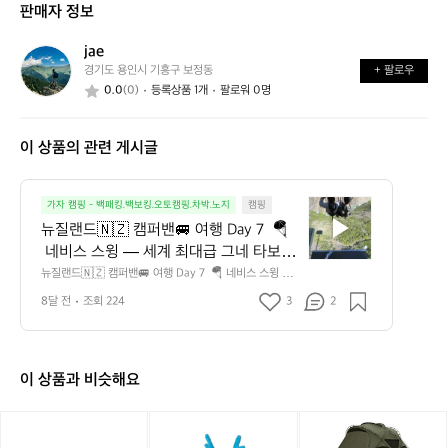
판매자 정보
가
어
능
요?
떤
할
jae
j
가
까
경기도 용인시 기흥구 보정동
+ 팔로우
a
요?
요?
0.0
(0)
등록상품 1개
팔로워 0명
e
이 상품의 관련 게시글
뉴
가자 캠핑 - 백패킹.백보킹.오토캠핑.차박.노지
캠핑
질
뉴질랜드🇳🇿 캠퍼밴🚐 여행 Day 7  🪂
랜
 네비스 스윙 — 세계 최대급 그네 타보기
드
 아침 일찍 Driftaway 캠핑장에서 준비를
뉴질랜드🇳🇿 캠퍼밴🚐 여행 Day 7  🪂 네비스 스윙 —
🇳🇿
 세계 최대급 그네 타보기 아침 일찍 Driftaway 캠핑장에
 마치고 퀸스타운 중심가로 이동해 네비스 
캠
8달 전
조회 224
3
2
서 준비를 마치고 퀸스타운 중심가로 이동해 네비스 스윙
스윙(Nevis Swing) 셔틀버스를 탔습니다.
퍼
(Nevis Swing) 셔틀버스를 탔습니다. 네비스 스윙은 번지
점프처럼 떨어지지만 커다란 아치 형태로 휘익 날아가는
밴
 네비스 스윙은 번지점프처럼 떨어지지만
 ‘자이언트 스윙’ 액티비티로, 퀸스타운에서도 손꼽히는 강
🚐
 커다란 아치 형태로 휘익 날아가는 ‘자이
렬한 체험이에요. 버스를 타고 약 40분 달리면 거대한 협
여
이 상품과 비슷해요
언트 스윙’ 액티비티로, 퀸스타운에서도
곡 위의 플랫폼이 나타납니다. 번지대에 서는 순간 직원이
행
 “앞으로? 뒤로?”라고 묻길래 기왕 온 김에 앞으로 도전! 발
 손꼽히는 강렬한 체험이에요. 버스를 타
D
을 떼는 순간 4초 동안 무중력처럼 떨어지는데 굉장히…
[미
[헬
[미
고 약 40분 달리면 거대한 협곡 위의 플랫
a
 짜릿합니다. (끝나고 사진·영상도 제공해주는데 표정이 아
니
리
니