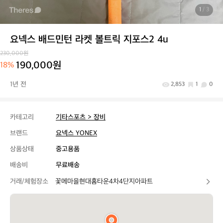
1
/ 3
요넥스 배드민턴 라켓 볼트릭 지포스2 4u
230,000원
190,000원
18%
1년 전
2,853
1
0
카테고리
기타스포츠 > 장비
브랜드
요넥스 YONEX
상품상태
중고용품
배송비
무료배송
거래/체험장소
꽃메마을현대홈타운4차4단지아파트