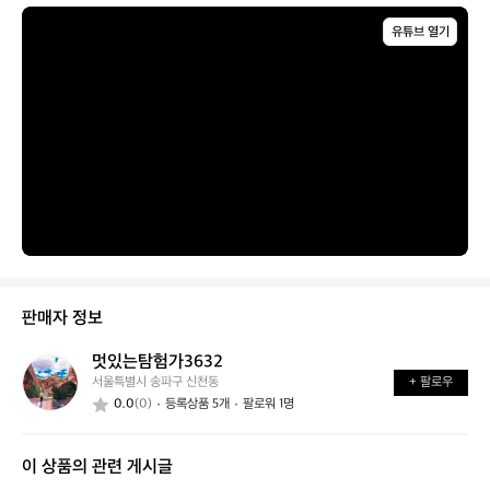
신
는
가
가
어
능
유튜브 열기
요?
떤
할
가
까
요?
요?
판매자 정보
멋있는탐험가3632
멋
서울특별시 송파구 신천동
+ 팔로우
있
0.0
(0)
등록상품 5개
팔로워 1명
는
탐
험
이 상품의 관련 게시글
가