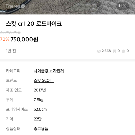
1
/ 10
스캇 cr1 20 로드바이크
2,500,000원
750,000원
70%
1년 전
2,668
0
0
카테고리
사이클링 > 자전거
브랜드
스캇 SCOTT
제조 연도
2017년
무게
7.8kg
프레임사이즈
52.0cm
기어
22단
상품상태
중고용품