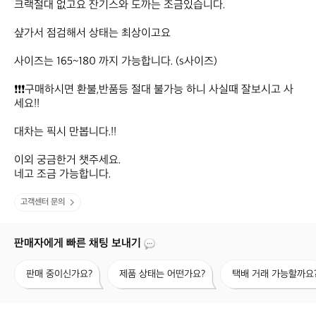
크랙절대 없고요 잔기스와 도까는 조금있습니다.

샾가서 점검해서 상태는 최상이고요

사이즈는 165~180 까지 가능합니다. (s사이즈)

❗❗❗구매하시면 환불,반품등 절대 불가능 하니 사실때 잘보시고 사
세요!!

대차는 픽시 만봅니다.!!

이외 궁금한거 챗주세요.

네고 조금 가능합니다.
고객센터 문의
판매자에게 빠른 채팅 보내기
판
제
택
판매 중이신가요?
제품 상태는 어떤가요?
택배 거래 가능할까요
매
품
배
중
상
거
이
태
래