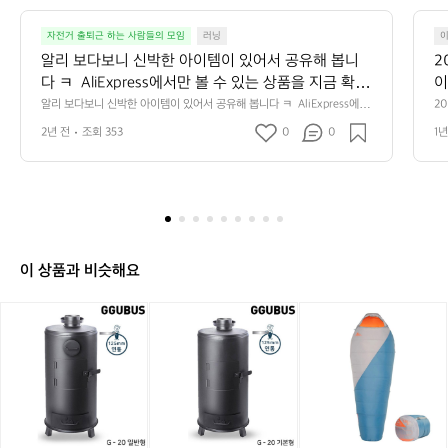
3
6
3
자전거 출퇴근 하는 사람들의 모임
러닝
2
알리 보다보니 신박한 아이템이 있어서 공유해 봅니
2
다 ㅋ  AliExpress에서만 볼 수 있는 상품을 지금 확인
이
해 보세요! ₩12,180 59％ Off | Rrskit 로드 바이크 휴
한
알리 보다보니 신박한 아이템이 있어서 공유해 봅니다 ㅋ  AliExpress에서
2
만 볼 수 있는 상품을 지금 확인해 보세요! ₩12,180 59％ Off | Rrskit 로
더
대용 견인 로프, MTB 야외 견인 장비, 성인 및 어린이
 
2년 전
조회 353
0
0
1년
드 바이크 휴대용 견인 로프, MTB 야외 견인 장비, 성인 및 어린이용, 부
올
용, 부모-자녀 자전거 아웃스포츠 https://a.aliexpres
접
모-자녀 자전거 아웃스포츠 https://a.aliexpress.com/_ooX1MA4
 
를 
s.com/_ooX1MA4
행
 
 
라
소
 
2
최
원:
 
to
이 상품과 비슷해요
태
 
[꾸
[꾸
켈
0
버
버
티
비:
스]
스]
코
G
G
스
p
-
-
믹
2
2
신
0
0
테
일
기
틱