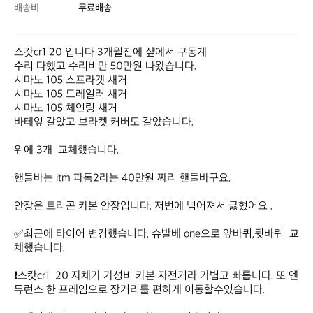
배송비
무료배송
스캇cr1 20 입니다 3개월전에 샾에서 구동계

수리 다했고 수리비만 50만원 나왔습니다.

시마노 105 스프라켓 새거

시마노 105 드레일러 새거

시마노 105 체인링 새거

바테잎 갈았고 브라켓 커버도 갈았습니다.

위에 3개  교체했습니다. 

핸들바는 itm 파톰2라는 40만원 짜리 핸들바구요.

안장은 트리곤 카본 안장입니다. 저번에 넘어져서 긇혔어요 .

✅최근에 타이어 변경했습니다. 슈발베 one으로 앞바퀴,뒷바퀴  교
체했습니다. 

❗스캇cr1  20 자체가 가성비 카본 자전거라 가볍고 빠릅니다. 또 엔
듀런스 한 프레임으로 장거리를 편하게 이동할수있습니다.
