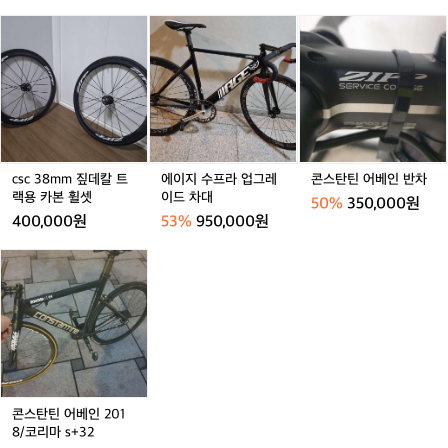
단
핑
2
c
에
콘
조
가
0
s
이
스
팩
방
c
지
탄
3
수
틴
8
프
어
m
라
베
m
업
인
짚
그
반
데
레
차
csc 38mm 짚데칼 트
에이지 수프라 업그레
콘스탄틴 어베인 반차
칼
이
랙용 카본 휠셋
이드 차대
50%
350,000원
트
드
400,000원
53%
950,000원
랙
차
용
대
콘
카
스
본
탄
휠
틴
셋
어
베
인
2
0
콘스탄틴 어베인 201
1
8/코리마 s+32