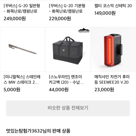
반
본
2
[꾸버스] G-20 일반형
[꾸버스] G-20 기본형
켈티 코스믹 신테틱 20
형
형
0
- 화목난로/캠핑난로
- 화목난로/캠핑난로
149,000원
-
-
249,000원
229,000원
화
화
목
목
[미
[스
매
난
난
니
노
직
로/
로/
멀
우
샤
캠
캠
웍
라
인
핑
핑
스]
인]
자
난
난
스
엔
전
로
로
테
조
거
인
이
후
레
카
미
[미니멀웍스] 스테인레
[스노우라인] 엔조이
매직샤인 자전거 후미
스
고
등
스 MW 스테이크 20 -
카고백 (20) - 수납가
등 SEEMEE20 V.20
M
백
S
단조팩
방/캠핑가방
5,000원
44,000원
23,000원
W
(2
E
스
0)
E
테
-
M
비슷한 상품 전체보기
이
수
E
크
납
E
2
가
2
0
방/
0
멋있는탐험가3632님의 판매 상품
-
캠
V.