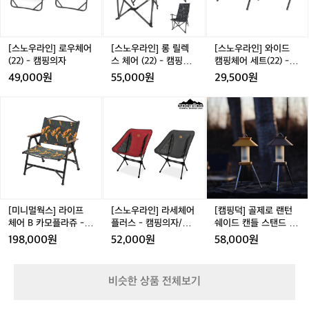
 다양한 액티비티도 준비되어 있어 소중한 가족과 함께 특
로
롱
와
떠
별한 추억을 쌓을 수 있는 최상의 선택이 될 것입니다.  인
우
릴
이
나
기 정도: ★★★★☆
체
렉
드
볼
어
스
캠
[스노우라인] 로우체어
[스노우라인] 롱 릴렉
[스노우라인] 와이드
준
(2
체
핑
(22) - 캠핑의자
스 체어 (22) - 캠핑의
캠핑체어 세트(22) - 캠
비
2)
어
체
자
핑의자
가
49,000원
55,000원
29,500원
-
(2
어
되
캠
2)
세
셨
[미
[스
[캠
핑
-
트
나
니
노
핑
의
캠
(2
요?
멀
우
덕]
자
핑
2)
경
웍
라
골
의
-
남
스]
인]
제
자
캠
양
라
라
로
핑
산
이
세
랜
의
시
프
체
턴
자
의
체
어
쉐
[미니멀웍스] 라이프
[스노우라인] 라세체어
[캠핑덕] 골제로 랜턴
천
어
플
이
체어 B 카모플라쥬 -
플러스 - 캠핑의자/경
쉐이드 캔들 스탠드 셋
태
B
러
드
캠핑의자
량의자
트 캠핑랜턴 쉐이드 커
198,000원
52,000원
58,000원
산
카
스
캔
버 갓
오
모
-
들
토
플
캠
스
비슷한 상품 전체보기
캠
라
핑
탠
핑
쥬
의
드