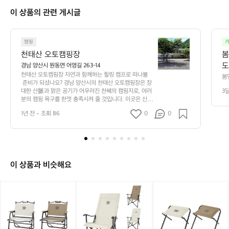
3
이 상품의 관련 게시글
9
4
3
천
2
캠핑
가
태
천태산 오토캠핑장
봄
산
도
경남 양산시 원동면 어영길 263-14
오
천태산 오토캠핑장 자연과 함께하는 힐링 캠프로 떠나볼
봄
토
 준비가 되셨나요? 경남 양산시의 천태산 오토캠핑장은 장
았
캠
대한 산脈과 맑은 공기가 어우러진 천혜의 캠핑지로, 여러
3
분의 캠핑 욕구를 한껏 충족시켜 줄 것입니다. 이곳은 신선
핑
한 공기를 만끽하며 자연 속에서 여유로운 시간을 즐길 수
장
1년 전
조회 86
0
0
 있어, 가족 단위 여행객뿐만 아니라 연인들의 로맨틱한 뒤
자
로도 제격입니다.  캠핑장 내에는 편리한 오토캠핑 시설이
연
 마련되어 있어 차량으로 접근이 용이하며, 각종 편의시설
과
도 갖추어져 있어 초보 캠퍼도 편안하게 즐길 수 있습니다. 
푸르른 숲속에 자리 잡은 개별 사이트는 사생활을 지켜주
함
면서도 월등한 자연 경관을 자랑하여 하루종일 산책과 탐
께
이 상품과 비슷해요
험을 위한 최적의 장소가 됩니다. 화로대와 테이블, 의자
하
 등의 필수 캠핑 장비도 완비되어 있어, 짐을 최소화하고
는
 편안하게 캠핑을 즐기실 수 있습니다.  또한, 천태산의 수
[스
[스
[스
힐
려한 경관은 사계절 내내 다른 매력을 선사합니다. 봄이면
노
노
노
링
 꽃들이 만개하고, 여름에는 시원한 그늘과 함께 물놀이를
우
우
우
 즐길 수 있으며, 가을이면 단풍이 물드는 모습을 감상할
캠
 수 있습니다. 겨울에는 눈 덮인 산의 고요함 속에서 특별
라
라
라
프
한 겨울 정취를 느낄 수 있는 곳입니다. 낚시와 하이킹 등
인]
인]
인]
로