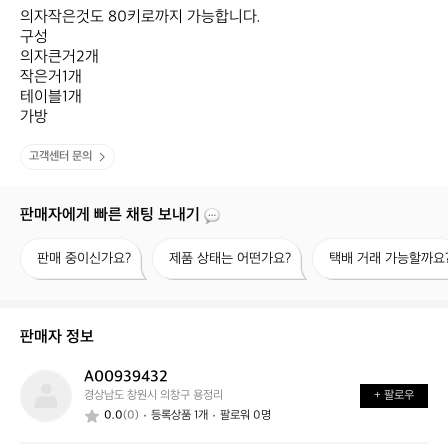
의자작은것도 80키로까지 가능합니다.

구성

의자큰거2개

작은거1개

테이블1개

가방
고객센터 문의
판매자에게 빠른 채팅 보내기
판
제
택
판매 중이신가요?
제품 상태는 어떤가요?
택배 거래 가능할까요
매
품
배
중
상
거
이
태
래
신
는
가
판매자 정보
가
어
능
요?
떤
할
A00939432
A
가
까
경상남도 창원시 의창구 용정리
+ 팔로우
0
요?
요?
0.0
(0)
등록상품 1개
팔로워 0명
0
9