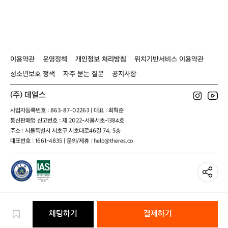
장
-
자/
셋
은
캠
경
트
장
핑
량
캠
대
의
의
핑
한
자
자
랜
산
턴
이용약관
운영정책
개인정보 처리방침
위치기반서비스 이용약관
脈
쉐
과
이
청소년보호 정책
자주 묻는 질문
공지사항
맑
드
은
커
(주) 데얼스
공
버
기
갓
사업자등록번호 : 863-87-02263 | 대표 : 최혁준
가
통신판매업 신고번호 : 제 2022-서울서초-1384호
어
주소 : 서울특별시 서초구 서초대로46길 74, 5층
우
대표번호 : 1661-4835 | 문의/제휴 : help@theres.co
러
진
천
혜
의
캠
핑
채팅하기
결제하기
지
로,