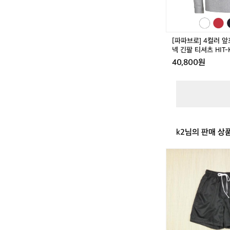
켓
I
4
D
버
튼
[파파브로] 4컬러 앞
카
넥 긴팔 티셔츠 HIT-K
라
40,800원
넥
긴
팔
티
셔
츠
H
k2님의 판매 상
I
T
-
(3
K
0
A
-
A
3
-
2)
T
나
A
이
P
키