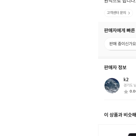
원칙으로 합니다.
고객센터 문의
판매자에게 빠른
판
판매 중이신가요
매
중
이
신
판매자 정보
가
요?
k2
k
경기도 
2
0.0
이 상품과 비슷
[파
파