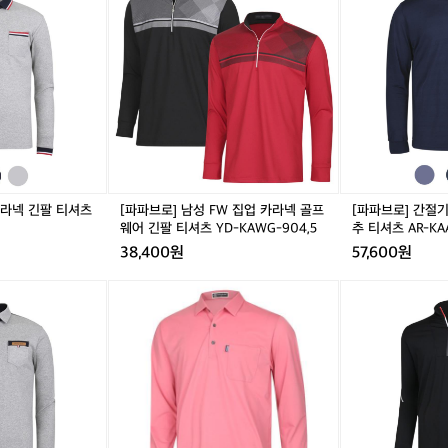
브
브
로]
로]
남
간
성
절
F
기
W
집
집
업
업
카
카
라
라
넥
넥
소
카라넥 긴팔 티셔츠
[파파브로] 남성 FW 집업 카라넥 골프
[파파브로] 간절
골
매
웨어 긴팔 티셔츠 YD-KAWG-904,5
추 티셔츠 AR-KAA
프
단
38,400원
57,600원
웨
추
어
티
[파
[파
긴
셔
파
파
팔
츠
브
브
티
A
로]
로]
셔
R
남
남
츠
-
성
성
Y
K
봄
반
D
A
얇
집
-
A
고
업
K
G