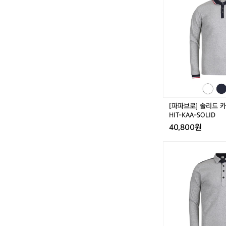
브
로]
솔
리
드
카
라
넥
긴
팔
티
[파파브로] 솔리드 
셔
HIT-KAA-SOLID
츠
40,800원
H
I
[파
T
파
-
브
K
로]
A
4
A
컬
-
러
S
앞
O
포
L