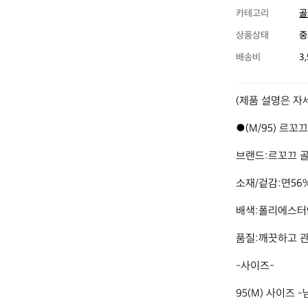
카테고리
골
상품상태
중
배송비
3
(제품 설명은 자세
●(M/95) 르꼬
브랜드:르꼬끄 골프
소재/겉감:면56%
배색:폴리에스터9
품질:깨끗하고 관
-사이즈-

95(M) 사이즈 -