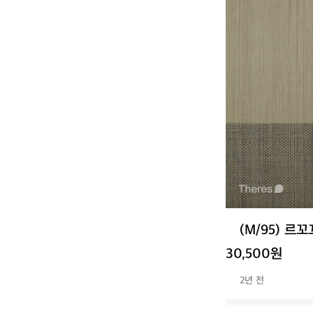
(M/95) 르
30,500원
2년 전