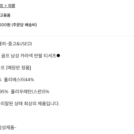
프 > 의류
고용품
,500원 (주문당 배송비)
히-중고&USED)

끄 골프 남성 카라넥 반팔 티셔츠●

 [매장판 정품]

  폴리에스터44%

5%  폴리우레탄(스판)5%

리잘된 상태 최상의 제품입니다.

남성제품-
