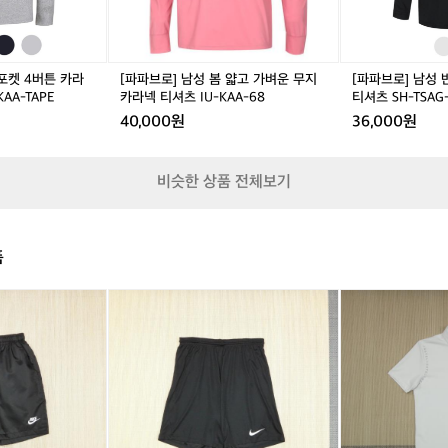
가
하
A
-
벼
이
W
6
운
넥
G
1,
무
골
-
2,
포켓 4버튼 카라
[파파브로] 남성 봄 얇고 가벼운 무지
[파파브로] 남성
지
프
9
5
AA-TAPE
카라넥 티셔츠 IU-KAA-68
티셔츠 SH-TSAG
카
티
0
40,000원
36,000원
라
셔
4,
넥
츠
5
티
S
비슷한 상품 전체보기
셔
H
츠
-
I
T
U
S
품
-
A
K
G
A
-
(X
(1
A
9
L/
0
-
0
9
0)
6
2
5)
까
8
나
스
이
텔
키
바
드
작