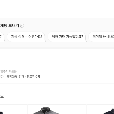
 채팅 보내기
제
택
직
?
제품 상태는 어떤가요?
택배 거래 가능할까요?
직거래 하시나요
품
배
거
상
거
래
태
래
하
는
가
시
어
능
나
떤
할
요?
가
까
남양주시 화도읍
요?
요?
(0)
등록상품 191개
팔로워 0명
해요
[파
[파
파
파