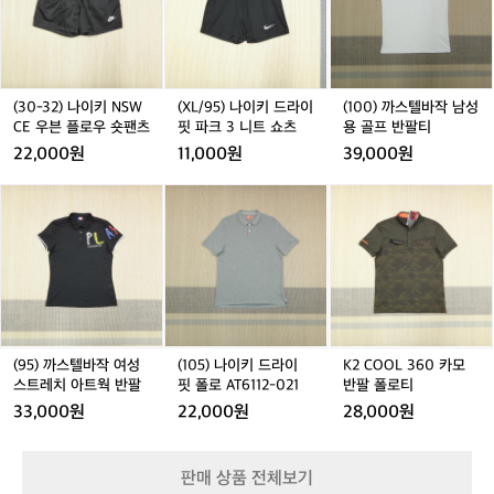
3
5)
까
2)
나
스
나
이
텔
이
키
바
키
드
작
N
라
남
(30-32) 나이키 NSW
(XL/95) 나이키 드라이
(100) 까스텔바작 남성
S
이
성
CE 우븐 플로우 숏팬츠
핏 파크 3 니트 쇼츠
용 골프 반팔티
W
핏
용
22,000원
11,000원
39,000원
C
파
골
E
크
프
(9
(1
K
우
3
반
5)
0
2
븐
니
팔
까
5)
C
플
트
티
스
나
O
로
쇼
텔
이
O
우
츠
바
키
L
숏
작
드
3
팬
여
라
6
츠
성
이
0
(95) 까스텔바작 여성
(105) 나이키 드라이
K2 COOL 360 카모
스
핏
카
스트레치 아트웍 반팔
핏 폴로 AT6112-021
반팔 폴로티
트
폴
모
33,000원
22,000원
28,000원
레
로
반
치
A
팔
아
T
폴
판매 상품 전체보기
트
6
로