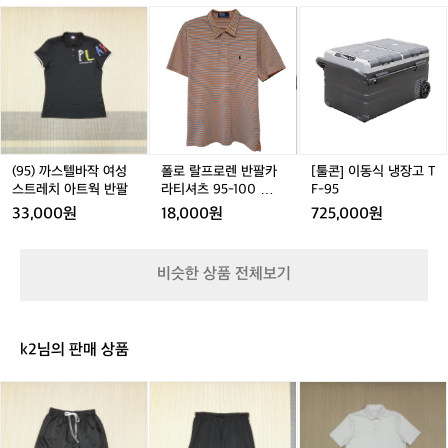
데
5
5
1
(9
(9
폴
(9
폴
[툴
(
일
-
-
0
5)
5)
로
5)
로
콘]
5
리
1
1
0
까
까
랄
까
랄
이
티
0
0
골
스
스
프
스
프
동
셔
0
0
프
텔
텔
로
텔
로
식
츠
웨
바
바
렌
바
렌
냉
L
어
작
작
반
작
반
장
M
여
여
팔
여
팔
고
-
성
성
카
성
카
T
(95) 까스텔바작 여성
폴로 랄프로렌 반팔카
[툴콘] 이동식 냉장고 T
T
스
스
라
스
라
F
스트레치 아트웍 반팔
라티셔츠 95-100 폴로
F-95
S
트
트
티
트
티
-
티
33,000원
18,000원
725,000원
A
레
레
셔
레
셔
9
-
치
치
츠
치
츠
5
2
아
아
9
아
9
비슷한 상품 전체보기
8
트
트
5
트
5
9
웍
웍
-
웍
-
1
반
반
1
반
1
팔
팔
0
팔
0
k2님의 판매 상품
0
0
폴
폴
(3
(X
(1
로
로
0
L/
0
티
티
-
9
0)