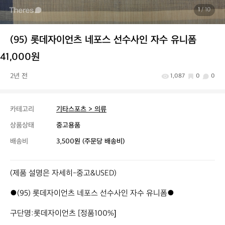
1
/ 10
(95) 롯데자이언츠 네포스 선수사인 자수 유니폼
41,000원
2년 전
1,087
0
0
카테고리
기타스포츠 > 의류
상품상태
중고용품
배송비
3,500원 (주문당 배송비)
(제품 설명은 자세히-중고&USED)

●(95) 롯데자이언츠 네포스 선수사인 자수 유니폼●

구단명:롯데자이언츠 [정품100%]
