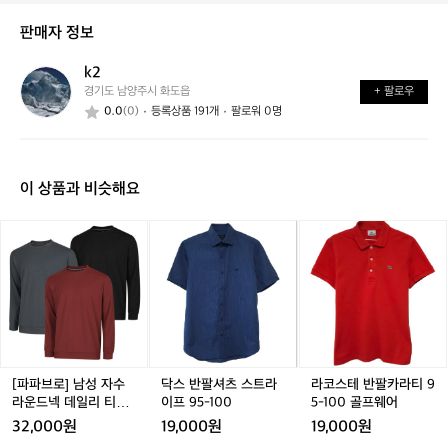
이
태
래
신
는
가
판매자 정보
가
어
능
요?
떤
할
k2
k
가
까
경기도 남양주시 화도읍
+ 팔로우
2
요?
요?
0.0
(0)
등록상품 191개
팔로워 0명
이 상품과 비슷해요
[파
닥
닥
라
파
스
스
코
브
반
반
스
로]
팔
팔
테
남
셔
셔
반
성
츠
츠
팔
자
스
스
카
수
트
트
라
라
라
라
티
[파파브로] 남성 자수
닥스 반팔셔츠 스트라
라코스테 반팔카라티 9
운
이
이
9
라운드넥 데일리 티셔
이프 95-100
5-100 골프웨어
드
프
프
5
츠 LM-TSA-2891
32,000원
19,000원
19,000원
넥
9
9
-