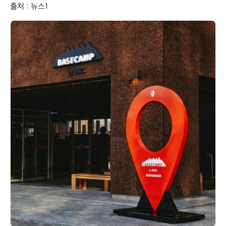
출처 : 뉴스1
아
웃
도
어
정
보
봇