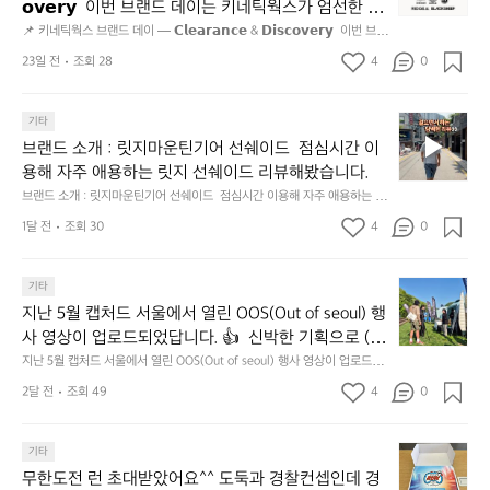
통
𝗼𝘃𝗲𝗿𝘆  이번 브랜드 데이는 키네틱웍스가 엄선한 5
틱
시
개 브랜드를 한 자리에서 만나는 클리어런스 기획전입
📌 키네틱웍스 브랜드 데이 — 𝗖𝗹𝗲𝗮𝗿𝗮𝗻𝗰𝗲 & 𝗗𝗶𝘀𝗰𝗼𝘃𝗲𝗿𝘆  이번 브랜
웍
장
드 데이는 키네틱웍스가 엄선한 5개 브랜드를 한 자리에서 만나는 클리어런
니다. - 카페 드 사이클리스트 - 릿지 마운틴 기어 - 써
스
23일 전
조회 28
4
0
닭
스 기획전입니다. - 카페 드 사이클리스트 - 릿지 마운틴 기어 - 써클 스포츠
클 스포츠웨어 - 블랙쉽 - 시티 컨트리 시티  옷장 속
브
웨어 - 블랙쉽 - 시티 컨트리 시티  옷장 속 자리만 차지하던 아이템은 비우
강
고, 새로운 시즌을 채워줄 발견을 지금 시작해 보세요. 👉 최대 ~𝟱𝟬% 𝗦𝗔
랜
 자리만 차지하던 아이템은 비우고, 새로운 시즌을 채
정/
𝗟𝗘  지금 바로 홈 화면에서 ‘키네틱웍스 브랜드데이’를 눌러보세요!
브
드
기타
오
워줄 발견을 지금 시작해 보세요. 👉 최대 ~𝟱𝟬% 𝗦𝗔
랜
데
징
브랜드 소개 : 릿지마운틴기어 선쉐이드  점심시간 이
𝗟𝗘  지금 바로 홈 화면에서 ‘키네틱웍스 브랜드데이’를 
드
이
어
용해 자주 애용하는 릿지 선쉐이드 리뷰해봤습니다.
눌러보세요!
소
—
회
브랜드 소개 : 릿지마운틴기어 선쉐이드  점심시간 이용해 자주 애용하는 릿
개
𝗖
맛
지 선쉐이드 리뷰해봤습니다.
:
1달 전
조회 30
4
0
𝗹
나
릿
고
𝗲
지
3.
𝗮
지
마
기타
동
𝗿
난
운
지난 5월 캡처드 서울에서 열린 OOS(Out of seoul) 행
해
𝗮
5
틴
앞
사 영상이 업로드되었답니다. 👍  신박한 기획으로 (당
𝗻
월
기
바
𝗰
신의 제품은 테무를 이길수 있습니까?) 부스 담당자들
지난 5월 캡처드 서울에서 열린 OOS(Out of seoul) 행사 영상이 업로드되
캡
어
다
었답니다. 👍  신박한 기획으로 (당신의 제품은 테무를 이길수 있습니까?)
𝗲
을 인터뷰해봤습니다.  솔직한 이야기 가득한 영상으로 
처
선
2달 전
조회 49
4
0
모
 부스 담당자들을 인터뷰해봤습니다.  솔직한 이야기 가득한 영상으로 만나
&
만나보시죠💪
드
쉐
보시죠💪
듬
𝗗
서
이
회
𝗶
무
울
기타
드
기
𝘀
한
에
점
무한도전 런 초대받았어요^^ 도둑과 경찰컨셉인데 경
가