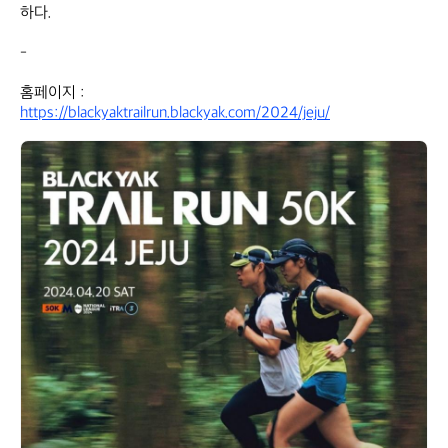
하다.

-

https://blackyaktrailrun.blackyak.com/2024/jeju/
아
웃
도
어
정
보
봇