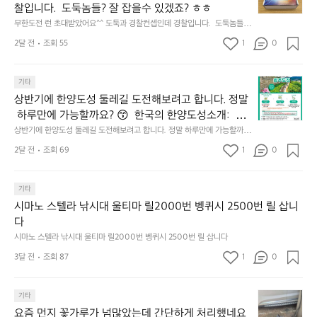
𝗰
도
서
심
막
찰입니다.  도둑놈들? 잘 잡을수 있겠죠? ㅎㅎ
𝗼
전
열
시
히
무한도전 런 초대받았어요^^ 도둑과 경찰컨셉인데 경찰입니다.  도둑놈들?
𝘃
런
린
간
고
 잘 잡을수 있겠죠? ㅎㅎ
𝗲
초
O
2달 전
조회 55
1
이
0
4.
대
𝗿
O
용
모
받
S
𝘆
해
듬
상
았
기타
(O
이
자
곱
반
어
u
번
주
상반기에 한양도성 둘레길 도전해보려고 합니다. 정말
창
기
요
t
브
애
쏘
 하루만에 가능할까요? 😙  한국의 한양도성소개:  한
에
^
o
랜
용
주
양의 수도성곽(Capital Fortifications of Hanyang)은
상반기에 한양도성 둘레길 도전해보려고 합니다. 정말 하루만에 가능할까
한
^
f
드
하
한
요? 😙  한국의 한양도성소개:  한양의 수도성곽(Capital Fortifications of
 조선 왕조의 수도 한양을 방어하기 위해 축조된 대규
양
도
2달 전
조회 69
1
s
0
데
는
 Hanyang)은 조선 왕조의 수도 한양을 방어하기 위해 축조된 대규모 성곽
잔
모 성곽군으로, 도성(한양도성), 입보성(북한산성), 연
도
둑
e
군으로, 도성(한양도성), 입보성(북한산성), 연결성(탕춘대성)으로 구성되어 
이
릿
혀
있다. 이 성곽은 단순한 수도방어 시설을 넘어 도시와 주변 환경이 결합된 역
성
결성(탕춘대성)으로 구성되어 있다. 이 성곽은 단순한
과
o
는
지
를
사적 경관을 형성하며, 한반도 성곽 축성 전통의 발전 과정을 보여주는 중요
둘
기타
경
u
키
선
 수도방어 시설을 넘어 도시와 주변 환경이 결합된 역
내
한 성곽 유산이다. 세 성곽은 서로 기능적으로 연결된 형태로 구성되어 있으
레
찰
l)
네
쉐
시마노 스텔라 낚시대 울티마 릴2000번 벵퀴시 2500번 릴 삽니
사적 경관을 형성하며, 한반도 성곽 축성 전통의 발전
두
며, 총 길이는 약 42.75km에 이르는 대규모 수도 성곽이다.
길
컨
행
틱
이
다
르
 과정을 보여주는 중요한 성곽 유산이다. 세 성곽은 서
도
셉
사
웍
드
고
시마노 스텔라 낚시대 울티마 릴2000번 벵퀴시 2500번 릴 삽니다
로 기능적으로 연결된 형태로 구성되어 있으며, 총 길
전
인
영
스
리
5.
이는 약 42.75km에 이르는 대규모 수도 성곽이다.
해
3달 전
조회 87
1
데
0
상
가
뷰
썬
보
경
이
엄
해
셋
려
찰
업
선
봤
에
요
기타
고
입
로
한
습
취
즘
합
니
드
요즘 먼지 꽃가루가 넘많았는데 간단하게 처리했네요
5
니
하