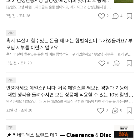
고 2. 간성전통시장 닭강정/오징어회 맛나고 3. 동해
고
 앞바다 모듬회 기가막히고 4. 모듬곱창 쏘주한잔 혀를 
[강원도 고성 여행] 1.파크골프 운동 많이되고, 재미지고 2. 간성전통시장 닭
성
강정/오징어회 맛나고 3. 동해 앞바다 모듬회 기가막히고 4. 모듬곱창 쏘주
내두르고 5. 썬셋에 취하고 ~
여
7일 전
조회 28
2
4
한잔 혀를 내두르고 5. 썬셋에 취하고 ~
행]
1.
파
기타
크
혹시 14살이 할수있는 돈을 꽤 버는 합법적일이 뭐가있을까요? 부
골
모님 시부름 이런거 말고요
프
혹시 14살이 할수있는 돈을 꽤 버는 합법적일이 뭐가있을까요? 부모님 시부름 이런거 말고
운
요
동
15일 전
조회 20
0
1
많
이
기타
되
고,
안녕하세요 데얼스입니다. 처음 데얼스를 써보신 경험과 기능에
재
 대한 생각을 들려주시면 모든 상품에 적용할 수 있는 10% 할인
미
 쿠폰을 드립니다.  1분이면 끝낼 수 있으니 참여하시고 혜택받아
안녕하세요 데얼스입니다. 처음 데얼스를 써보신 경험과 기능에 대한 생각을 들려주시면 모
지
든 상품에 적용할 수 있는 10% 할인 쿠폰을 드립니다.  1분이면 끝낼 수 있으니 참여하시고
가세요 :)  하기의 링크 클릭 후 작성하시면 됩니다. https://docs.g
22일 전
조회 20
0
고
0
 혜택받아가세요 :)  하기의 링크 클릭 후 작성하시면 됩니다. https://docs.google.com/for
oogle.com/forms/d/e/1FAIpQLSfSU5C-euRse0uUKR3Rp1ibf1aC
2.
ms/d/e/1FAIpQLSfSU5C-euRse0uUKR3Rp1ibf1aCz3n9BB-jhkSYyjUlRSli3w/viewfor
m?usp=header
z3n9BB-jhkSYyjUlRSli3w/viewform?usp=header
간
📌
기타
성
키
전
📌 키네틱웍스 브랜드 데이 — 𝗖𝗹𝗲𝗮𝗿𝗮𝗻𝗰𝗲 & 𝗗𝗶𝘀𝗰
네