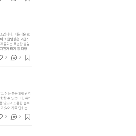
자
어
차
번
 탐험하는 재미도 포레스
인.
지
분
에
. 포레스트 창평은 단
일
는
★★★★★
하
는
상
물
게
솔
과
건
눈
밭?
아
에
을
이
소입니다. 아름다운 호
웃
는
가
라
레이크 글램핑은 고급스
도
크
려
고
 제공되는 특별한 불멍
어
기,
보
 자전거 타기 등 다양한
해
의
무
께 소중한 추억을 창출
세
야
0
0
경
다양한 요리를 제공하여
게,
요.
하
고 있는 캠핑장 중 하나
계
형
마
나
에서 가족 및 사랑하는
를
태,
치
여
김하였습니다. 인기 정
자
색
암
기
연
감
막
에
스
사
커
자
럽
이
찾고 싶은 분들에게 완벽
튼
리
할 수 있습니다. 특히 
게
의
을
를
을 맞으며 조용한 숲속
이
아
조
잡
고 있어 가족 단위는 물
어
주
용
았
티비티를 즐길 수 있는
주
미
0
0
 캠프파이어를 즐기며 별
히
는
는
묘
최우선으로 생각하고 있으
내
데
미가 됩니다. 자연과의
R
한
리
정
추천드립니다. 지금 바로
I
밸
듯