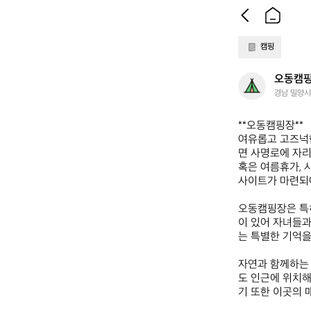
캠핑
오
오동캠
동
경남 밀양시 
캠
핑
**오동캠핑장**  

장
여유롭고 고즈넉
면 사명로에 자리
혹은 여름휴가, 
사이트가 마련되어
오동캠핑장은 특히
이 있어 자녀들과
는 특별한 기억을 
자연과 함께하는 
도 인근에 위치해
기 또한 이곳의 매