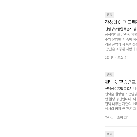
 놀 수 있는 놀이시설
트 창평의 매력 중 하나
순한 캠핑 그 이상을 제
캠핑
장성레이크 글램
전남광주통합특별시 장성
장성레이크 글램핑 자연
수와 울창한 숲 속에 자
러운 글램핑 시설을 갖
 공간은 소중한 사람과 
 액티비티를 즐기기에 
2달 전
조회 24
하는 시간이 될 것입니
 미각을 만족시켜 줍니다
입니다. 주말이면 방문
 사람들과 함께하세요.
캠핑
도: ★★★★★
편백숲 힐링캠프
전남광주통합특별시 나주
편백숲 힐링캠프 전남광
한 힐링 공간입니다. 이
편백 나무는 자연의 소
에서의 커피 한 잔은 
론 친구나 연인과 함께 
1달 전
조회 27
 기회도 많은데, 자전
빛 아래서 시간을 보내
며, 깨끗하고 잘 관리된
 조화 속에서 힐링할 
캠핑