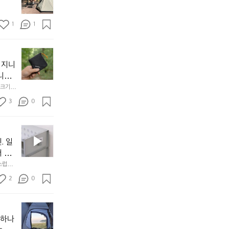
토
연
솔
속
1
1
캠
에
서
😌
의
☺️
이
휴
미
걸
 지니
식
니
처
에
미
다. 
음
서
니
않는 
크기,
만
도
멀
아도 시
저히 
든
3
0
이
착했습니
👌🏼
설계했
지
손으로
동
1
중
필
0
인
요
년
. 일
차
한
이
안
서 만
것
넘
에
스럽게
만,
었
서
오
군
2
0
도
래
요.
누
사
릿
구
3
용
지
나
년
할
의
야하나
잠
만
수
초