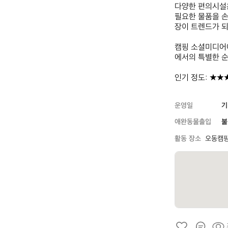
다양한 편의시설은
필요한 물품을 손
장이 트렌드가 되고
캠핑 소셜미디어
에서의 특별한 순
인기 정도: ★★
운영일
기
애완동물출입
불
활동 장소
오동캠