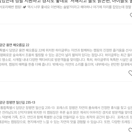
잡았는데 정말 시원하고 경치도 좋네요  서해치고 물도 맑은편, 아이들도 
 넘 짧게 느껴지네요  .1박 1동 1만원 (수금은 7시쯤, 동네에서 관리) .수금
 서포리해변 캠핑! 🏕 역시 너무 좋네요 이번에는 솔밭?이라고 해야하나 여기에 자리를 잡았는데 정말
고 물도 맑은편, 아이들도 놀기 좋고 1박 2일은 넘 짧게 느껴지네요  .1박 1동 1만원 (수금은 7시쯤, 
를 1개씩 나누어줌 .솔밭에 바로 화장실있음 .5분거리 cu .2분거리 음식
물.쓰레기봉투를 1개씩 나누어줌 .솔밭에 바로 화장실있음 .5분거리 cu .2분거리 음식점  항구에서부
해변까지 버스도 다니네요 ㅎㅎㅎ 아이들 엄청 좋아하네요 점심쯤도착해서
ㅎㅎㅎ 아이들 엄청 좋아하네요 점심쯤도착해서 철수할때까지 물놀이 3타임이나 했네요 ⛱️
3타임이나 했네요 ⛱️
군 용면 해오름길 22
별시 담양군 용면 해오름길 22에 위치한 하이글루는 자연과 함께하는 캠핑의 진정한 즐거움을 선
고 평화로운 숲속에서 조용히 힐링할 수 있는 공간이 널리 펼쳐져 있다는 점입니다. 하이글루는 최근 들
기 명소로, 사계절 내내 다양한 액티비티로 방문객들을 맞이합니다. 특히, 하이글루의 독특한 시설인 
하며, 캠핑의 매력을 한층 더해 줍니다. 밖에서는 자연의 소리를 들으며, 내부에서는 편안한 침대에서
루어집니다. 이곳의 장점은 또 다른 캠핑의 매력인 바베큐 파티를 즐길 수 있는 공간이 마련되어 있어 
다는 것입니다. 또한, 하이글루 인근에는 다양한 트레킹 코스와 자전거 도로가 있어 아웃도어 활동을 좋
. 담양의 아름다운 자연과 함께, 건강한 레저 활동을 즐기며 행복한 캠핑 경험을 쌓으실 수 있습니다
 따뜻한 햇살과 함께하는 아침, 상징적인 담양의 죽녹원과 함께 어우러진 저녁, 그리고 고요한 밤하늘
분의 캠핑 여행을 더욱 특별하게 만들어 줄 것입니다.  인기 정도: ★★★★★
 창평면 일산길 235-13
합특별시 담양군 창평면 일산길 235-13  포레스트 창평은 자연의 품속에서 진정한 휴식을 찾고 싶
운 전라남도의 산악지대에 위치한 이 캠핑장은 푸른 숲과 맑은 계곡이 어우러진 경치로 방문객을 맞이
 덕분에 가족, 친구, 연인과 함께 특별한 순간을 만들어갈 수 있는 최적의 공간이 됩니다.  포레스트 
공하는 캠핑장으로, 현지에서만 느낄 수 있는 자연의 맛을 경험할 수 있습니다. 또한, 다양한 트레킹
의 짜릿함을 누릴 수 있도록 만들어졌습니다. 저녁에는 별빛 아래에서 바베큐 파티를 즐기거나, 잔잔한
 기회를 제공합니다.  이곳은 자연과의 완벽한 조화를 이루며, 다채로운 야외 활동을 제공합니다. 특