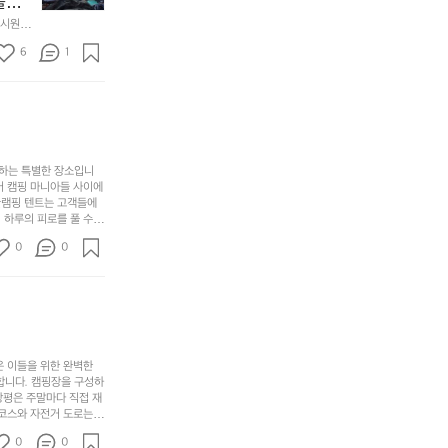
에
놀기
에
있
기
들
하면서
 시원하
방
도
제
기
동네에서 
점 
문
록.
6
품
1
터 해변
까
 철수
한
가
인
지
6
볍
‘R
조
월
지
지
금
의
만
퍼
시
서
충
지
간
포
분
갑’입
사하는 특별한 장소입니
이
리
하
니
어 캠핑 마니아들 사이에
걸
해
글램핑 텐트는 고객들에
고,
다.
리
 하루의 피로를 풀 수
변
단
일
는
친구나 가족과 함께 좋
캠
순
상
0
순
0
아하는 이들에게 더욱 참
핑!
하
에
간
. 하이글루에서 특별한
지
서
🏕
 아래에서 별을 바라보며
이
만
늘
있
역
부
지
습
시
족
니
니
너
하
고
다.
무
은 이들을 위한 완벽한
지
다
그
좋
합니다. 캠핑장을 구성하
않
니
창평은 주말마다 직접 재
럴
네
은
고
 코스와 자전거 도로는
때
요
 계곡 소리를 들으며 깊
디
싶
는
이
0
0
히 어린이들은 안전하게