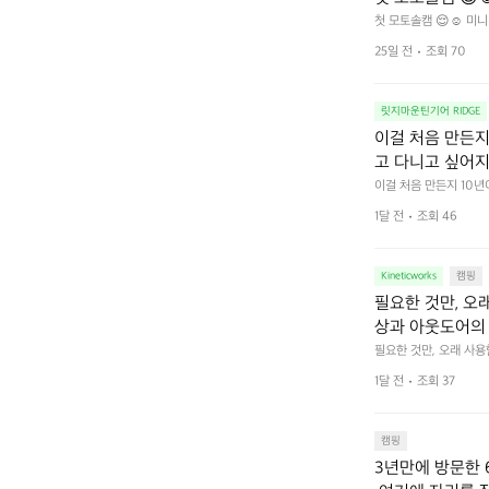
첫 모토솔캠 😌☺️ 미니
25일 전
조회 70
릿지마운틴기어 RIDGE
이걸 처음 만든지 
고 다니고 싶어지
 예를 들자면 일
이걸 처음 만든지 10년
 무게, 형태, 색감 사
것. R 지퍼 지
1달 전
조회 46
야에 걸리적거리지 않는
집착했습니다. 튼
다. 튼튼한 내구도와 넉
 만져보며 경험해 보시
습니다.  이 디
Kineticworks
캠핑
필요한 것만, 오
상과 아웃도어의 
나보세요.
필요한 것만, 오래 사
 이어주는 RIDGE MO
1달 전
조회 37
캠핑
3년만에 방문한 