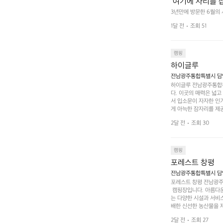
 여기에 자리를 
 좋고 1박 2일은
3년만에 방문한 6월의
고 경치도 좋네요  서해치
 음식물.쓰레기봉투
1달 전
조회 51
관리) .수금하면서 음식
 항구에서부터 
까지 버스도 다니네요 
할때까지 물놀이 
캠핑
하이글루
전남광주통합특별시 담양
하이글루 전남광주통합특
다. 이곳의 매력은 넓
서 입소문이 자자한 인
게 아늑한 잠자리를 제공
 있는 완벽한 조화가 이
2달 전
조회 30
은 시간을 보낼 수 있
조할 만한 장소가 됩니다
 순간을 만끽해보세요.
 나누는 이야기들은 여러
캠핑
포레스트 창평
전남광주통합특별시 담양군
포레스트 창평 전남광주통
 캠핑장입니다. 아름다
는 다양한 시설과 서비스
배한 신선한 농산물을 제
 캠퍼들이 탐험과 모험
2달 전
조회 27
은 숙면을 취할 수 있는