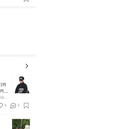
늘
지
기까
내
 커튼
던
 공기
있습니
내
근히 감싸
의 밤
방
0
0
  안녕
에
서
첫
도
모
자