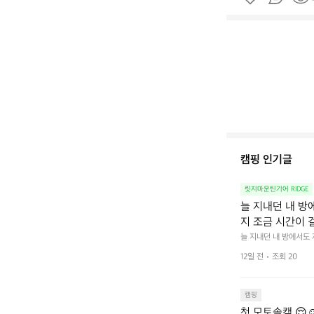
캠핑 인기글
릿지마운틴기어 RIDGE
늘 지내던 내 방
지 조금 시간이 
을 조용히 내리듯이
늘 지내던 내 방에서도
다.  그럴 때는 차분하게
를 차단하고, 얼
12일 전
조회 20
줍니다.  차가운 공기를
이 됩니다.  안녕
히 주무세요.
캠핑
첫 모토솔캠 😌☺