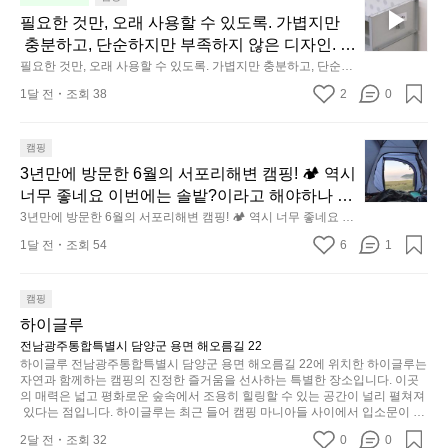
 것. R 지퍼 지갑은 바로 그 위화감 없는 균형감
동
0
집착했습니다. 튼튼한 내구도와 넉넉한 수납력을 해치치 않는 선
요
필요한 것만, 오래 사용할 수 있도록. 가볍지만
에서 출발했습니다.  그중에서도 슬림함에 철저
에서, 가장 가볍고 얇게 설계했습니다.  이 디자인과 사용감은, 꼭 
중
년
한
직접 손으로 만져보며 경험해 보시기를 바랍니다.
 충분하고, 단순하지만 부족하지 않은 디자인. 일
히 집착했습니다. 튼튼한 내구도와 넉넉한 수납
인
이
것
상과 아웃도어의 경계를 자연스럽게 이어주는 R
필요한 것만, 오래 사용할 수 있도록. 가볍지만 충분하고, 단순하
력을 해치치 않는 선에서, 가장 가볍고 얇게 설계
차
넘
만,
지만 부족하지 않은 디자인. 일상과 아웃도어의 경계를 자연스럽
IDGE MOUNTAIN GEAR. 키네틱웍스에서 만나
했습니다.  이 디자인과 사용감은, 꼭 직접 손으
안
었
1달 전
조회 38
2
0
게 이어주는 RIDGE MOUNTAIN GEAR. 키네틱웍스에서 만나보
오
보세요.
로 만져보며 경험해 보시기를 바랍니다.
에
군
세요.
래
서
요.
사
3
캠핑
도
릿
용
년
3년만에 방문한 6월의 서포리해변 캠핑! 🏕 역시 
누
지
할
만
너무 좋네요 이번에는 솔밭?이라고 해야하나 여
구
의
수
에
기에 자리를 잡았는데 정말 시원하고 경치도 좋
3년만에 방문한 6월의 서포리해변 캠핑! 🏕 역시 너무 좋네요 이
나
초
있
방
번에는 솔밭?이라고 해야하나 여기에 자리를 잡았는데 정말 시
네요  서해치고 물도 맑은편, 아이들도 놀기 좋고 
잠
기
1달 전
조회 54
6
1
원하고 경치도 좋네요  서해치고 물도 맑은편, 아이들도 놀기 좋
도
문
에
1박 2일은 넘 짧게 느껴지네요  .1박 1동 1만원
제
고 1박 2일은 넘 짧게 느껴지네요  .1박 1동 1만원 (수금은 7시
록.
한
들
쯤, 동네에서 관리) .수금하면서 음식물.쓰레기봉투를 1개씩 나
품
 (수금은 7시쯤, 동네에서 관리) .수금하면서 음
가
6
누어줌 .솔밭에 바로 화장실있음 .5분거리 cu .2분거리 음식점 
캠핑
기
인
식물.쓰레기봉투를 1개씩 나누어줌 .솔밭에 바
월
볍
 항구에서부터 해변까지 버스도 다니네요 ㅎㅎㅎ 아이들 엄청 좋
까
‘R
하이글루
로 화장실있음 .5분거리 cu .2분거리 음식점  항
아하네요 점심쯤도착해서 철수할때까지 물놀이 3타임이나 했네
의
지
지
지
요 ⛱️
전남광주통합특별시 담양군 용면 해오름길 22
구에서부터 해변까지 버스도 다니네요 ㅎㅎㅎ
서
만
퍼
하이글루 전남광주통합특별시 담양군 용면 해오름길 22에 위치한 하이글루는 
조
 아이들 엄청 좋아하네요 점심쯤도착해서 철수
포
충
자연과 함께하는 캠핑의 진정한 즐거움을 선사하는 특별한 장소입니다. 이곳
지
금
할때까지 물놀이 3타임이나 했네요 ⛱️
리
의 매력은 넓고 평화로운 숲속에서 조용히 힐링할 수 있는 공간이 널리 펼쳐져
분
갑’입
시
 있다는 점입니다. 하이글루는 최근 들어 캠핑 마니아들 사이에서 입소문이 자
해
하
니
간
자한 인기 명소로, 사계절 내내 다양한 액티비티로 방문객들을 맞이합니다. 특
변
고,
2달 전
조회 32
0
0
히, 하이글루의 독특한 시설인 글램핑 텐트는 고객들에게 아늑한 잠자리를 제
다.