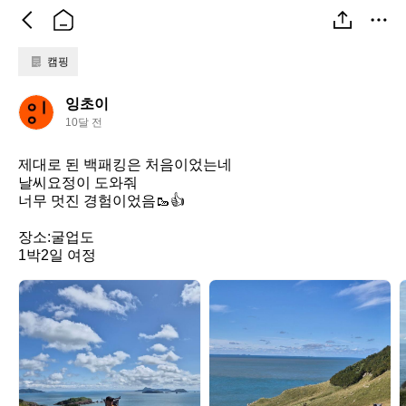
캠핑
잉
잉초이
초
10달 전
이
제대로 된 백패킹은 처음이었는네

날씨요정이 도와줘

너무 멋진 경험이었음🥾👍

장소:굴업도

1박2일 여정
잉
잉
초
초
이
이