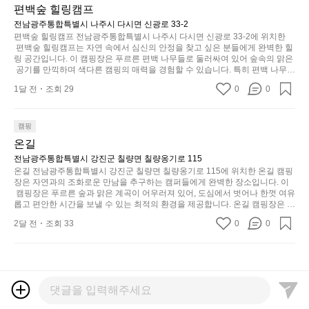
족과 친구들과 함께 소중한 추억을 창출하는 시간이 될 것입니다. 특히 식사를
의
하
편백숲 힐링캠프
무
려
 좋아하는 분들에게는 매주 특별한 바비큐 파티와 지역에서 나는 신선한 재료
경
나
게,
로 만든 다양한 요리를 제공하여 미각을 만족시켜 줍니다.  장성레이크 글램핑
전남광주통합특별시 나주시 다시면 신광로 33-2
보
계
은 그 아름다운 경관과 최고 품질의 시설 덕분에 최근 몇 년 사이에 특히 주목
여
편백숲 힐링캠프 전남광주통합특별시 나주시 다시면 신광로 33-2에 위치한
형
세
받고 있는 캠핑장 중 하나입니다. 주말이면 방문객이 가득해 예약이 빠르게 차
를
 편백숲 힐링캠프는 자연 속에서 심신의 안정을 찾고 싶은 분들에게 완벽한 힐
기
태,
요.
는 만큼 미리 일정을 계획하시는 것이 좋습니다. 나만의 프라이빗한 공간에서
링 공간입니다. 이 캠핑장은 푸르른 편백 나무들로 둘러싸여 있어 숲속의 맑은
자
에
색
 가족 및 사랑하는 사람들과 함께하세요. 당신의 대자연 속 힐링을 기다리는 장
마
 공기를 만끽하며 색다른 캠핑의 매력을 경험할 수 있습니다. 특히 편백 나무는 
연
자
성레이크 글램핑은 언젠가 반드시 방문해봐야 할 명소로 자리매김하였습니다. 
자연의 소리와 함께 휴식을 제공하며, 그 특유의 아로마향이 심리적 안정감을
감
치
1달 전
조회 29
0
0
인기 정도: ★★★★★
스
 가져다줍니다. 이곳에서 아침 햇살을 맞으며 조용한 숲속에서의 커피 한 잔은
리
사
암
 그 어떤 도시의 카페에서 느끼기 힘든 특별함을 선사합니다. 편백숲 힐링캠프
럽
를
이
막
는 다양한 숙소 타입을 갖추고 있어 가족 단위는 물론 친구나 연인과 함께 더욱 
게
잡
의
기억에 남는 특별한 시간을 보낼 수 있습니다. 주변에는 자전거 도로와 하이킹
커
캠핑
이
 트레일이 있어 액티비티를 즐길 수 있는 기회도 많은데, 자전거를 타거나 숲속
았
아
튼
온길
을 거닐며 다양한 생태계를 체험해보는 것도 일상의 스트레스를 잊게 해줍니
어
는
주
을
다. 또한, 캠프파이어를 즐기며 별빛 아래서 시간을 보내는 것은 일상에서 벗어
전남광주통합특별시 강진군 칠량면 칠량옹기로 115
주
데
미
나 새로운 여유를 찾는 방법입니다. 운영자는 항상 방문객의 편안함과 안전을
조
온길 전남광주통합특별시 강진군 칠량면 칠량옹기로 115에 위치한 온길 캠핑
는
정
 최우선으로 생각하고 있으며, 깨끗하고 잘 관리된 시설을 자랑합니다. 가족들
장은 자연과의 조화로운 만남을 추구하는 캠퍼들에게 완벽한 장소입니다. 이
묘
용
R
이 함께하는 모닥불 구이 파티나 친구들과의 캠핑 퀴즈도 놓칠 수 없는 재미가
 캠핑장은 푸르른 숲과 맑은 계곡이 어우러져 있어, 도심에서 벗어나 한껏 여유
말
한
히
 됩니다. 자연과의 조화 속에서 힐링할 수 있는 편백숲 힐링캠프는 현대인의 바
I
롭고 편안한 시간을 보낼 수 있는 최적의 환경을 제공합니다. 온길 캠핑장은 특
시
밸
내
쁜 일상에서 벗어나 소중한 시간을 가지고 싶은 분들에게 특히 추천드립니다.
히 송림 사이로 자리를 잡은 개별 스팟이 매력적입니다. 각 사이트마다 적당한
D
원
2달 전
조회 33
0
0
 지금 바로 나주로 떠나 여유로움과 행복이 가득한 캠핑을 경험해보세요! 인기
런
 간격이 유지되어 있어 프라이빗한 캠핑을 선호하는 분들에게는 더 없이 좋은
리
G
 정도: ★★★★☆
 선택이지요. 숲속에서의 고요한 밤, 별빛 아래서의 캠핑은 마치 동화 속에 들
하
스
E
듯
어온 듯한 기분을 선사합니다. 이곳에서는 다양한 야외 활동도 가능해 가족과
고
M
가
이.
 친구들이 함께 즐기기에 적합합니다. 하이킹, 자전거 타기, 그리고 근처의 계
O
경
존
P
곡에서는 수영과 낚시도 즐길 수 있어 바쁜 일상에서 벗어나 여러 가지 재미를
U
치
 선사합니다. 또한, 캠핑장 내에는 깨끗한 화장실과 샤워 시설이 잘 마련되어
o
재
N
 있어 편리함을 제공합니다.  온길 캠핑장은 특히 주말이면 인기가 많아 예약하
l
도
합
T
기 어렵기도 하니 미리 계획을 세우는 것이 좋습니다. 또한, 계절마다 변하는
a