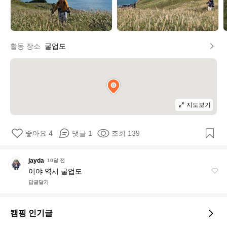
활동 장소
굴업도
지도보기
좋아요 4
댓글 1
조회 139
j
jayda
10달 전
a
이야 역시 굴업도
y
답글달기
d
a
캠핑 인기글