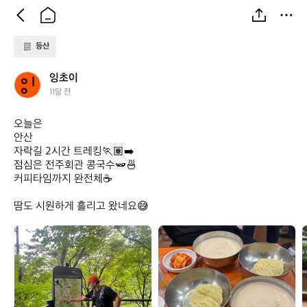
등산
잉
잉초이
초
11달 전
이
오늘은 

안산

자락길 2시간 트레킹🏃🏽‍➡️

점심은 전주회관 콩국수🫛🍜

커피타임까지 완전체☕️

땀도 시원하게 흘리고 왔네요😅
잉
잉
초
초
이
이