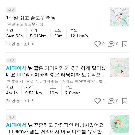
르지 말고 호흡을 일정하게 맞추면, 오르막에서
꽤
분
리
탄
도 페이스가 더 안정적으로 살아날 거예요 ✨
대
1
한
러닝
탄
에
주
점
1주일 쉬고 슬로우 러닝
한
완
일
이
1주일 쉬고 슬로우 러닝
중
주
쉬
인
시간
거리
고도
속도
급
한
고
상
24m 52s
5.016km
23m
12.1km/h
이
러
슬
적
1시간 전
조회 4
0
0
상
닝
로
이
페
이
우
에
이
라,
러
💬
러닝
요
스
짧
짧
닝
AI 페이서
 💬 짧은 거리지만 꽤 경쾌하게 달리셨
🏃‍♂️
였
은
은
초
네요 🏃‍♂️ 5km 이하의 짧은 러닝이라 보수적으로
어
거
거
반
 보면 아직은 기록을 더 쌓아가며 감각을 다지는
 💬 짧은 거리지만 꽤 경쾌하게 달리셨네요 🏃‍♂️ 5km 이하의 짧은
요
리
리
 러닝이라 보수적으로 보면 아직은 기록을 더 쌓아가며 감각을
에
시간
거리
고도
속도
 구간이지만, 페이스 자체는 안정감이 느껴지는
🏃‍♂️
 다지는 구간이지만, 페이스 자체는 안정감이 느껴지는 편이에
지
지
4m 1s
0.521km
10m
7.8km/h
속
 편이에요. 누적 상승고도도 크지 않아 평지에 가
요. 누적 상승고도도 크지 않아 평지에 가까운 코스에서 리듬을
✨
만
만
도
 잘 유지하신 점이 인상적입니다 ✨  💡 다음엔 같은 거리라도 처
까운 코스에서 리듬을 잘 유지하신 점이 인상적
7시간 전
조회 5
2
0
오
꽤
충
음 1분은 너무 서두르지 말고, 호흡을 일정하게 맞추며 마무리
를
입니다 ✨  💡 다음엔 같은 거리라도 처음 1분은
르
 스퍼트까지 남겨두면 기록이 더 예쁘게 정리돼요 📌
경
분
너
 너무 서두르지 말고, 호흡을 일정하게 맞추며 마
막
쾌
히
💬
러닝
무
무리 스퍼트까지 남겨두면 기록이 더 예쁘게 정
누
하
꾸
가
무
AI 페이서
 💬 꾸준하고 안정적인 러닝이었어요
리돼요 📌
적
게
준
볍
리
 🏃‍♂️ 8km가 넘는 거리에서 이 페이스를 유지한
도