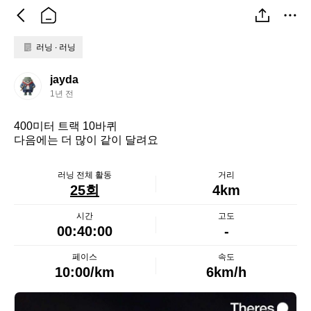
러닝 ∙ 러닝
j
jayda
a
1년 전
y
d
400미터 트랙 10바퀴 

a
다음에는 더 많이 같이 달려요
러닝 전체 활동
거리
25회
4km
시간
고도
00:40:00
-
페이스
속도
10:00/km
6km/h
j
a