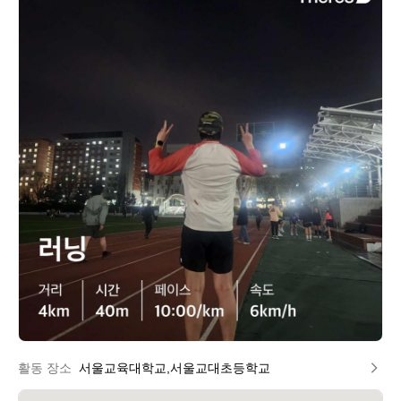
y
d
a
활동 장소
서울교육대학교,서울교대초등학교