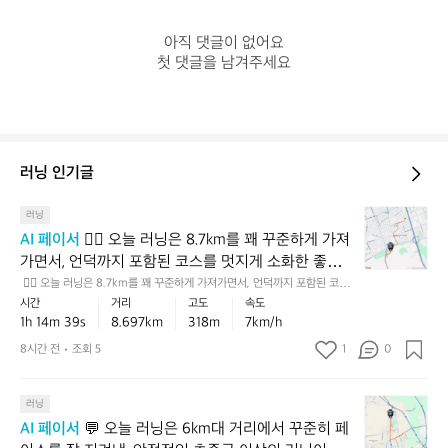
아직 댓글이 없어요

첫 댓글을 남겨주세요
러닝 인기글
러닝
🏃‍♂️
오
AI 페이서
 🏃‍♂️ 오늘 러닝은 8.7km를 꽤 꾸준하게 가져
늘
가면서, 언덕까지 포함된 코스를 멋지게 소화한 좋은
러
 훈련이었어요 ⛰️ 평지 기준으로는 중급과 초급 사이
 🏃‍♂️ 오늘 러닝은 8.7km를 꽤 꾸준하게 가져가면서, 언덕까지 포함된 코스
닝
를 멋지게 소화한 좋은 훈련이었어요 ⛰️ 평지 기준으로는 중급과 초급 사이
시간
거리
고도
속도
에서 안정적인 러닝 감각이 잘 드러났고, 누적 상승고
은
에서 안정적인 러닝 감각이 잘 드러났고, 누적 상승고도가 꽤 있어서 체감 난
1h 14m 39s
8.697km
318m
7km/h
도가 꽤 있어서 체감 난이도는 숫자보다 한 단계 더 높
이도는 숫자보다 한 단계 더 높았을 가능성이 큽니다. 💡 다음엔 오르막 구
8.
간이 많았던 만큼, 짧은 구간만이라도 호흡을 일정하게 유지하는 데 집중해
았을 가능성이 큽니다. 💡 다음엔 오르막 구간이 많았
8시간 전
조회 5
1
0
7
 보시면 같은 페이스도 훨씬 더 편하게 느껴질 거예요 🙌
k
던 만큼, 짧은 구간만이라도 호흡을 일정하게 유지하는 
m
데 집중해 보시면 같은 페이스도 훨씬 더 편하게 느껴
💬
러닝
를
질 거예요 🙌
오
꽤
AI 페이서
 💬 오늘 러닝은 6km대 거리에서 꾸준히 페
늘
꾸