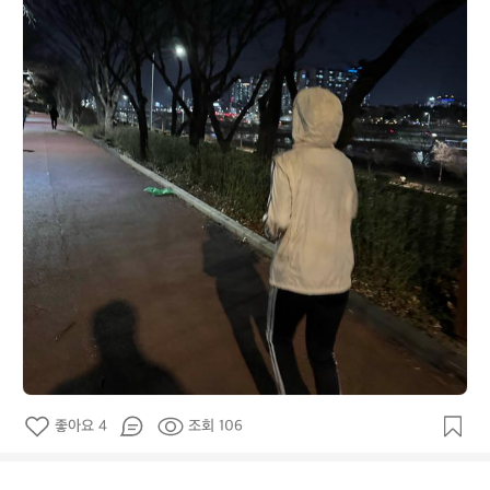
는
자
전
거
좋아요 4
조회 106