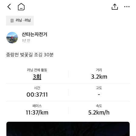
러닝 ∙ 러닝
산
산타는자전거
타
1년 전
는
자
중랑천 벚꽃길 조깅 30분
전
거
러닝 전체 활동
거리
3회
3.2km
시간
고도
00:37:11
-
페이스
속도
11:37/km
5.2km/h
산
타