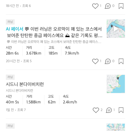
꾸
까
정
 탄탄하게 쌓은 러닝으로 보입니다 👏  💡 다음에는 마지막 1km만 살짝 페
한
이스를 올려보는 변속주를 넣어보면, 체력과 리듬 감각을 함께 끌어올리는
준
 👏  💡 다음에는 마지막 1km만 살짝 페이스를 올려보
지
18시간 전
조회 6
1
적
0
좋
 데 도움이 돼요 ✅
히
움
인
는 변속주를 넣어보면, 체력과 리듬 감각을 함께 끌어
은
달
직
초
훈
올리는 데 도움이 돼요 ✅
💬
리
러닝
여
중
련
이
기
낸
급
AI 페이서
 💬 이번 러닝은 오르막이 꽤 있는 코스에서
이
번
좋
점
이
었
 보여준 탄탄한 중급 페이스예요 ⛰️ 같은 기록도 평지
러
은
이
상
어
보다 훨씬 값지게 느껴지는 러닝이었고, 짧지 않은 거
 💬 이번 러닝은 오르막이 꽤 있는 코스에서 보여준 탄탄한 중급 페이스예요 
닝
중
인
의
요
⛰️ 같은 기록도 평지보다 훨씬 값지게 느껴지는 러닝이었고, 짧지 않은 거리
시간
거리
고도
속도
리에서 끝까지 리듬을 잘 유지한 점이 인상적입니다.
은
급
상
러
에서 끝까지 리듬을 잘 유지한 점이 인상적입니다. 💡 다음에는 비슷한 거리
28m 6s
3.678km
185m
7.9km/h
 💡 다음에는 비슷한 거리에서 초반 1km만 조금 더 여
⛰️
오
수
적
에서 초반 1km만 조금 더 여유 있게 시작해, 오르막 구간에서도 호흡을 더
닝
 안정적으로 가져가 보세요 ✅
르
유 있게 시작해, 오르막 구간에서도 호흡을 더 안정적
준
20시간 전
조회 5
1
평
이
0
이
막
의
지
에
었
으로 가져가 보세요 ✅
이
안
기
요
어
시
꽤
러닝
정
준
👏
요
드
있
적
으
상
시드니 본다이비치런
🏃‍♂️
니
는
인
로
승
시드니 본다이비치런
⛰️
본
코
페
는
고
시간
거리
고도
속도
다
스
고
이
중
도
40m 5s
1.588km
62m
2.4km/h
이
에
도
스
급
도
1일 전
조회 7
2
1
비
서
도
였
과
꽤
치
보
꽤
어
초
있
런
여
있
요
급
어
시
러닝
준
는
사
서
🏃‍♂️