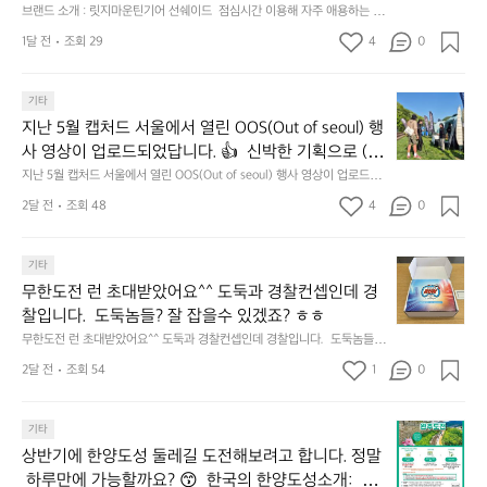
소
—
회
브랜드 소개 : 릿지마운틴기어 선쉐이드  점심시간 이용해 자주 애용하는 릿
개
𝗖
맛
지 선쉐이드 리뷰해봤습니다.
:
1달 전
조회 29
4
0
𝗹
나
릿
고
𝗲
지
3.
𝗮
지
마
기타
동
𝗿
난
운
지난 5월 캡처드 서울에서 열린 OOS(Out of seoul) 행
해
𝗮
5
틴
앞
사 영상이 업로드되었답니다. 👍  신박한 기획으로 (당
𝗻
월
기
바
𝗰
신의 제품은 테무를 이길수 있습니까?) 부스 담당자들
지난 5월 캡처드 서울에서 열린 OOS(Out of seoul) 행사 영상이 업로드되
캡
어
다
었답니다. 👍  신박한 기획으로 (당신의 제품은 테무를 이길수 있습니까?)
𝗲
을 인터뷰해봤습니다.  솔직한 이야기 가득한 영상으로 
처
선
2달 전
조회 48
4
0
모
 부스 담당자들을 인터뷰해봤습니다.  솔직한 이야기 가득한 영상으로 만나
&
만나보시죠💪
드
쉐
보시죠💪
듬
𝗗
서
이
회
𝗶
무
울
기타
드
기
𝘀
한
에
점
무한도전 런 초대받았어요^^ 도둑과 경찰컨셉인데 경
가
𝗰
도
서
심
막
찰입니다.  도둑놈들? 잘 잡을수 있겠죠? ㅎㅎ
𝗼
전
열
시
히
무한도전 런 초대받았어요^^ 도둑과 경찰컨셉인데 경찰입니다.  도둑놈들?
𝘃
런
린
간
고
 잘 잡을수 있겠죠? ㅎㅎ
𝗲
초
O
2달 전
조회 54
1
이
0
4.
대
𝗿
O
용
모
받
S
𝘆
해
듬
상
았
기타
(O
이
자
곱
반
어
u
번
주
상반기에 한양도성 둘레길 도전해보려고 합니다. 정말
창
기
요
t
브
애
쏘
 하루만에 가능할까요? 😙  한국의 한양도성소개:  한