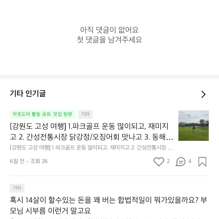
아직 댓글이 없어요

첫 댓글을 남겨주세요
기타 인기글
[강
아웃도어 활동 공유, 맛집 탐방
기타
원
[강원도 고성 여행] 1.파크골프 운동 많이되고, 재미지
도
고 2. 간성전통시장 닭강정/오징어회 맛나고 3. 동해
고
 앞바다 모듬회 기가막히고 4. 모듬곱창 쏘주한잔 혀를 
[강원도 고성 여행] 1.파크골프 운동 많이되고, 재미지고 2. 간성전통시장 닭
성
강정/오징어회 맛나고 3. 동해 앞바다 모듬회 기가막히고 4. 모듬곱창 쏘주
내두르고 5. 썬셋에 취하고 ~
여
6일 전
조회 26
2
4
한잔 혀를 내두르고 5. 썬셋에 취하고 ~
행]
1.
파
기타
크
혹시 14살이 할수있는 돈을 꽤 버는 합법적일이 뭐가있을까요? 부
골
모님 시부름 이런거 말고요
프