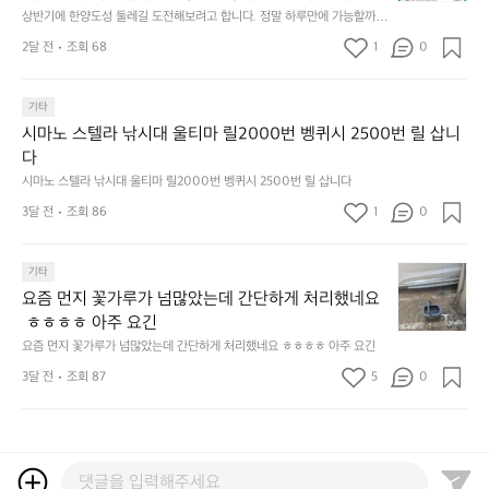
에
^
o
랜
용
주
양의 수도성곽(Capital Fortifications of Hanyang)은
상반기에 한양도성 둘레길 도전해보려고 합니다. 정말 하루만에 가능할까
한
^
f
드
하
한
요? 😙  한국의 한양도성소개:  한양의 수도성곽(Capital Fortifications of
 조선 왕조의 수도 한양을 방어하기 위해 축조된 대규
양
도
2달 전
조회 68
1
s
0
데
는
 Hanyang)은 조선 왕조의 수도 한양을 방어하기 위해 축조된 대규모 성곽
잔
모 성곽군으로, 도성(한양도성), 입보성(북한산성), 연
도
둑
e
군으로, 도성(한양도성), 입보성(북한산성), 연결성(탕춘대성)으로 구성되어 
이
릿
혀
있다. 이 성곽은 단순한 수도방어 시설을 넘어 도시와 주변 환경이 결합된 역
성
결성(탕춘대성)으로 구성되어 있다. 이 성곽은 단순한
과
o
는
지
를
사적 경관을 형성하며, 한반도 성곽 축성 전통의 발전 과정을 보여주는 중요
둘
기타
경
u
키
선
 수도방어 시설을 넘어 도시와 주변 환경이 결합된 역
내
한 성곽 유산이다. 세 성곽은 서로 기능적으로 연결된 형태로 구성되어 있으
레
찰
l)
네
쉐
시마노 스텔라 낚시대 울티마 릴2000번 벵퀴시 2500번 릴 삽니
사적 경관을 형성하며, 한반도 성곽 축성 전통의 발전
두
며, 총 길이는 약 42.75km에 이르는 대규모 수도 성곽이다.
길
컨
행
틱
이
다
르
 과정을 보여주는 중요한 성곽 유산이다. 세 성곽은 서
도
셉
사
웍
드
고
시마노 스텔라 낚시대 울티마 릴2000번 벵퀴시 2500번 릴 삽니다
로 기능적으로 연결된 형태로 구성되어 있으며, 총 길
전
인
영
스
리
5.
이는 약 42.75km에 이르는 대규모 수도 성곽이다.
해
3달 전
조회 86
1
데
0
상
가
뷰
썬
보
경
이
엄
해
셋
려
찰
업
선
봤
에
요
기타
고
입
로
한
습
취
즘
합
니
드
요즘 먼지 꽃가루가 넘많았는데 간단하게 처리했네요
5
니
하
먼
니
다.
되
개
다.
 ㅎㅎㅎㅎ 아주 요긴
고
지
다.
도
었
브
~
요즘 먼지 꽃가루가 넘많았는데 간단하게 처리했네요 ㅎㅎㅎㅎ 아주 요긴
꽃
정
둑
답
랜
가
3달 전
조회 87
5
말
0
놈
니
드
루
하
들?
다.
를
가
루
잘
한
👍
넘
만
잡
자
신
많
에
을
리
박
았
가
수
에