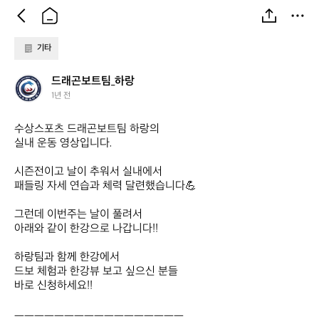
기타
드
드래곤보트팀_하랑
래
1년 전
곤
보
수상스포츠 드래곤보트팀 하랑의

트
실내 운동 영상입니다.

팀
_
시즌전이고 날이 추워서 실내에서

하
패들링 자세 연습과 체력 달련했습니다💪

랑
그런데 이번주는 날이 풀려서 

아래와 같이 한강으로 나갑니다!!

하랑팀과 함께 한강에서

드보 체험과 한강뷰 보고 싶으신 분들

바로 신청하세요!!

ㅡㅡㅡㅡㅡㅡㅡㅡㅡㅡㅡㅡㅡㅡㅡㅡㅡ
