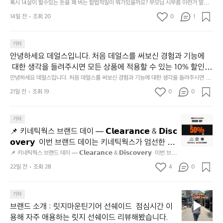
혹시 14살이 할수있는 돈을 꽤 버는 합법적일이 뭐가있을까요? 부모님 시부름 이런거 말고
운
요
동
14일 전
조회 20
0
1
많
이
기타
되
고,
안녕하세요 데얼스입니다. 처음 데얼스를 써보신 경험과 기능에
재
 대한 생각을 들려주시면 모든 상품에 적용할 수 있는 10% 할인
미
 쿠폰을 드립니다.  1분이면 끝낼 수 있으니 참여하시고 혜택받아
안녕하세요 데얼스입니다. 처음 데얼스를 써보신 경험과 기능에 대한 생각을 들려주시면 모
지
든 상품에 적용할 수 있는 10% 할인 쿠폰을 드립니다.  1분이면 끝낼 수 있으니 참여하시고
가세요 :)  하기의 링크 클릭 후 작성하시면 됩니다. https://docs.g
21일 전
조회 19
0
고
0
 혜택받아가세요 :)  하기의 링크 클릭 후 작성하시면 됩니다. https://docs.google.com/for
oogle.com/forms/d/e/1FAIpQLSfSU5C-euRse0uUKR3Rp1ibf1aC
2.
ms/d/e/1FAIpQLSfSU5C-euRse0uUKR3Rp1ibf1aCz3n9BB-jhkSYyjUlRSli3w/viewfor
m?usp=header
z3n9BB-jhkSYyjUlRSli3w/viewform?usp=header
간
📌
기타
성
키
전
📌 키네틱웍스 브랜드 데이 — 𝗖𝗹𝗲𝗮𝗿𝗮𝗻𝗰𝗲 & 𝗗𝗶𝘀𝗰
네
통
𝗼𝘃𝗲𝗿𝘆  이번 브랜드 데이는 키네틱웍스가 엄선한 5
틱
시
개 브랜드를 한 자리에서 만나는 클리어런스 기획전입
📌 키네틱웍스 브랜드 데이 — 𝗖𝗹𝗲𝗮𝗿𝗮𝗻𝗰𝗲 & 𝗗𝗶𝘀𝗰𝗼𝘃𝗲𝗿𝘆  이번 브랜
웍
장
드 데이는 키네틱웍스가 엄선한 5개 브랜드를 한 자리에서 만나는 클리어런
니다. - 카페 드 사이클리스트 - 릿지 마운틴 기어 - 써
스
22일 전
조회 28
4
0
닭
스 기획전입니다. - 카페 드 사이클리스트 - 릿지 마운틴 기어 - 써클 스포츠
클 스포츠웨어 - 블랙쉽 - 시티 컨트리 시티  옷장 속
브
웨어 - 블랙쉽 - 시티 컨트리 시티  옷장 속 자리만 차지하던 아이템은 비우
강
고, 새로운 시즌을 채워줄 발견을 지금 시작해 보세요. 👉 최대 ~𝟱𝟬% 𝗦𝗔
랜
 자리만 차지하던 아이템은 비우고, 새로운 시즌을 채
정/
𝗟𝗘  지금 바로 홈 화면에서 ‘키네틱웍스 브랜드데이’를 눌러보세요!
브
드
기타
오
워줄 발견을 지금 시작해 보세요. 👉 최대 ~𝟱𝟬% 𝗦𝗔
랜
데
징
브랜드 소개 : 릿지마운틴기어 선쉐이드  점심시간 이
𝗟𝗘  지금 바로 홈 화면에서 ‘키네틱웍스 브랜드데이’를 
드
이
어
용해 자주 애용하는 릿지 선쉐이드 리뷰해봤습니다.
눌러보세요!