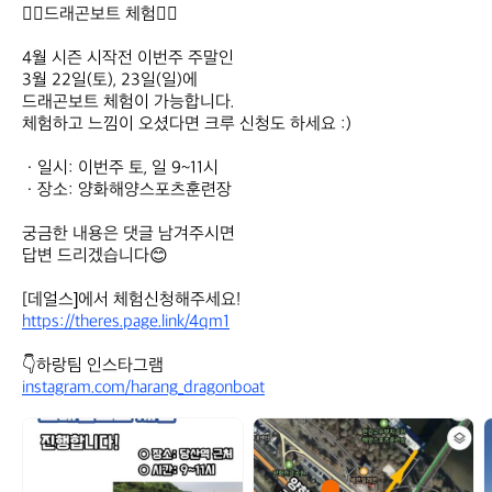
🚣‍♂️드래곤보트 체험🚣‍♂️

4월 시즌 시작전 이번주 주말인

3월 22일(토), 23일(일)에 

드래곤보트 체험이 가능합니다.

체험하고 느낌이 오셨다면 크루 신청도 하세요 :)

ㆍ일시: 이번주 토, 일 9~11시

ㆍ장소: 양화해양스포츠훈련장

궁금한 내용은 댓글 남겨주시면 

답변 드리겠습니다😊

https://theres.page.link/4qm1
instagram.com/harang_dragonboat
드
드
래
래
곤
곤
보
보