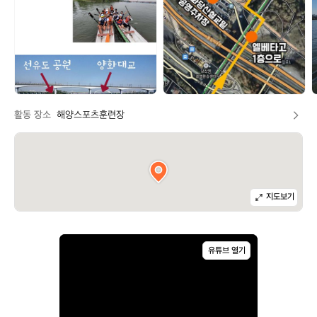
트
트
팀
팀
_
_
_
하
하
랑
랑
활동 장소
해양스포츠훈련장
지도보기
유튜브 열기