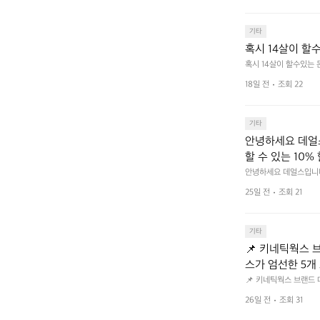
기타
혹시 14살이 할
혹시 14살이 할수있는
18일 전
조회 22
기타
안녕하세요 데얼스
할 수 있는 10%
크 클릭 후 작성하시면 
안녕하세요 데얼스입니다.
분이면 끝낼 수 있으니 참여
bf1aCz3n9BB-jh
25일 전
조회 21
U5C-euRse0uUKR3Rp1
기타
📌 키네틱웍스 브랜드 
스가 엄선한 5개
트 - 릿지 마운틴
📌 키네틱웍스 브랜드 데이 
서 만나는 클리어런스 기
던 아이템은 비우고,
26일 전
조회 31
장 속 자리만 차지하던 아
지금 바로 홈 화
 화면에서 ‘키네틱웍스