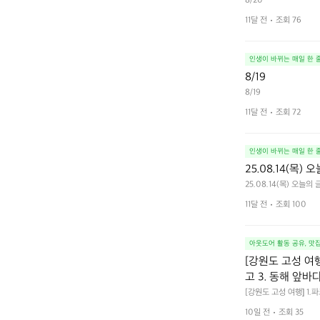
8/20
11달 전
조회 76
인생이 바뀌는 매일 한 
8/19
8/19
11달 전
조회 72
인생이 바뀌는 매일 한 
25.08.14(목
25.08.14(목) 오
11달 전
조회 100
아웃도어 활동 공유, 맛
[강원도 고성 여
고 3. 동해 앞바
[강원도 고성 여행] 1
4. 모듬곱창 쏘주한잔 
10일 전
조회 35