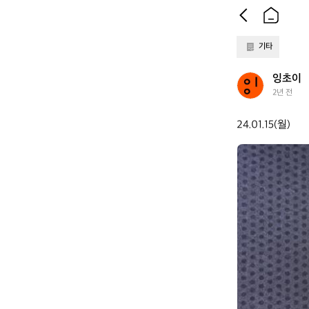
기타
잉
잉초이
초
2년 전
이
24.01.15(월)
잉
초
이