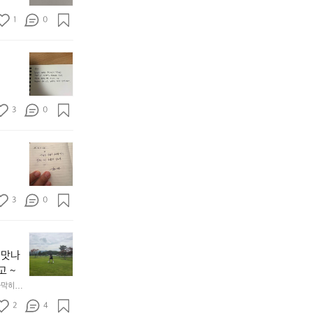
1
0
8/
1
9
3
0
2
5.
0
8.
3
0
1
4
(목)
[강
오
원
늘
 맛나
도
의
고 ~
고
글
가막히고 
성
쓰
여
2
4
기