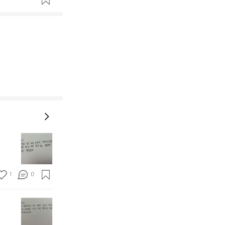
8/
2
3
1
0
8/
2
0