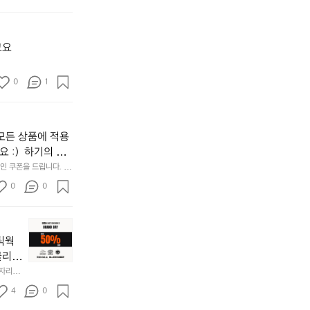
행]
✏️
1.
내
파
일
크
고요
이
골
광
프
복
0
1
운
절
동
이
많
라
이
안
모든 상품에 적용
되
중
고,
 :)  하기의 링
근
재
Rse0uUKR3Rp1i
 쿠폰을 드립니다.  1
의
미
/d/e/1FAIpQLSfS
사
0
0
지
명
고
언
2.
적
📌
간
어
키
네틱웍
성
보
네
전
클리스
았
틱
통
차지하
한 자리에
어
웍
시
시티  옷
𝗘  
요
스
4
0
바로 홈
장
브
👍
닭