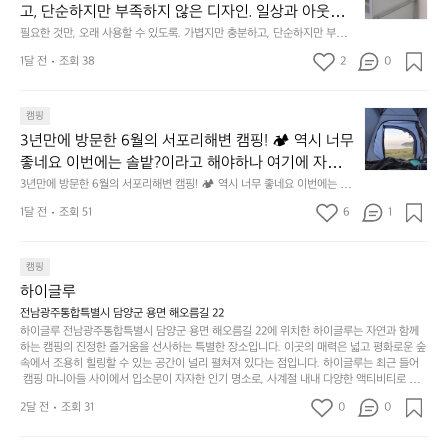
한
이
안
고, 단순하지만 부족하지 않은 디자인. 일상과 아웃도
 해치치 않는 선에서, 가장 가볍고 얇게 설계했습니다. 
것
넘
에
어의 경계를 자연스럽게 이어주는 RIDGE MOUNTAIN 
필요한 것만, 오래 사용할 수 있도록. 가볍지만 충분하고, 단순하지만 부족하
 이 디자인과 사용감은, 꼭 직접 손으로 만져보며 경험
만,
었
서
지 않은 디자인. 일상과 아웃도어의 경계를 자연스럽게 이어주는 RIDGE M
GEAR. 키네틱웍스에서 만나보세요.
해 보시기를 바랍니다.
오
군
1달 전
조회 38
2
0
OUNTAIN GEAR. 키네틱웍스에서 만나보세요.
도
래
요.
누
사
릿
구
3
용
캠핑
지
나
년
할
의
3년만에 방문한 6월의 서포리해변 캠핑! 🏕 역시 너무 
잠
만
수
초
에
좋네요 이번에는 솔밭?이라고 해야하나 여기에 자리를 
에
있
기
들
잡았는데 정말 시원하고 경치도 좋네요  서해치고 물도 
3년만에 방문한 6월의 서포리해변 캠핑! 🏕 역시 너무 좋네요 이번에는 솔
방
도
제
기
밭?이라고 해야하나 여기에 자리를 잡았는데 정말 시원하고 경치도 좋네요 
맑은편, 아이들도 놀기 좋고 1박 2일은 넘 짧게 느껴지
문
록.
1달 전
조회 51
6
품
1
 서해치고 물도 맑은편, 아이들도 놀기 좋고 1박 2일은 넘 짧게 느껴지네요  .
까
네요  .1박 1동 1만원 (수금은 7시쯤, 동네에서 관리) .수
한
가
인
1박 1동 1만원 (수금은 7시쯤, 동네에서 관리) .수금하면서 음식물.쓰레기봉
지
투를 1개씩 나누어줌 .솔밭에 바로 화장실있음 .5분거리 cu .2분거리 음식점  
6
금하면서 음식물.쓰레기봉투를 1개씩 나누어줌 .솔밭에 
볍
‘R
조
항구에서부터 해변까지 버스도 다니네요 ㅎㅎㅎ 아이들 엄청 좋아하네요 점
월
캠핑
지
지
바로 화장실있음 .5분거리 cu .2분거리 음식점  항구에
금
심쯤도착해서 철수할때까지 물놀이 3타임이나 했네요 ⛱️
의
만
퍼
하이글루
서부터 해변까지 버스도 다니네요 ㅎㅎㅎ 아이들 엄청
시
서
충
지
간
전남광주통합특별시 담양군 용면 해오름길 22
 좋아하네요 점심쯤도착해서 철수할때까지 물놀이 3
포
분
갑’입
하이글루 전남광주통합특별시 담양군 용면 해오름길 22에 위치한 하이글루는 자연과 함께
이
타임이나 했네요 ⛱️
리
하
니
하는 캠핑의 진정한 즐거움을 선사하는 특별한 장소입니다. 이곳의 매력은 넓고 평화로운 숲
걸
해
속에서 조용히 힐링할 수 있는 공간이 널리 펼쳐져 있다는 점입니다. 하이글루는 최근 들어
고,
다.
리
 캠핑 마니아들 사이에서 입소문이 자자한 인기 명소로, 사계절 내내 다양한 액티비티로 방
변
단
일
는
문객들을 맞이합니다. 특히, 하이글루의 독특한 시설인 글램핑 텐트는 고객들에게 아늑한 잠
캠
순
상
2달 전
조회 31
0
순
0
자리를 제공하며, 캠핑의 매력을 한층 더해 줍니다. 밖에서는 자연의 소리를 들으며, 내부에
핑!
하
에
간
서는 편안한 침대에서 하루의 피로를 풀 수 있는 완벽한 조화가 이루어집니다. 이곳의 장점
지
서
🏕
은 또 다른 캠핑의 매력인 바베큐 파티를 즐길 수 있는 공간이 마련되어 있어 친구나 가족과
이