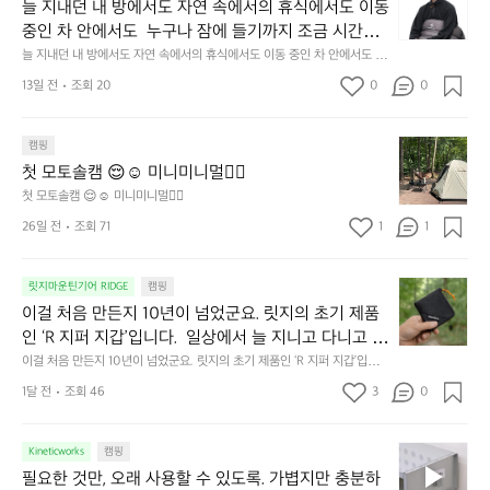
지
늘 지내던 내 방에서도 자연 속에서의 휴식에서도 이동 
내
중인 차 안에서도  누구나 잠에 들기까지 조금 시간이
던
 걸리는 순간이 있습니다.  그럴 때는 차분하게 눈을 가
늘 지내던 내 방에서도 자연 속에서의 휴식에서도 이동 중인 차 안에서도  누
내
구나 잠에 들기까지 조금 시간이 걸리는 순간이 있습니다.  그럴 때는 차분하
려보세요. 마치 암막 커튼을 조용히 내리듯이.  Polarte
방
13일 전
조회 20
0
0
게 눈을 가려보세요. 마치 암막 커튼을 조용히 내리듯이.  Polartec® Wind
c® Wind Pro™의 온기가 눈가를 포근히 감싸줍니다. 
에
 Pro™의 온기가 눈가를 포근히 감싸줍니다.  차가운 공기를 차단하고, 얼굴
에 밀착하여 빛을 막아줍니다.  이 슬립 웜을 쓰는 것만으로 그곳은 나만의
서
 차가운 공기를 차단하고, 얼굴에 밀착하여 빛을 막아
 밤이 됩니다.  안녕히 주무세요.
첫
도
캠핑
줍니다.  이 슬립 웜을 쓰는 것만으로 그곳은 나만의 밤
모
자
첫 모토솔캠 😌☺️ 미니미니멀👌🏼
이 됩니다.  안녕히 주무세요.
토
연
첫 모토솔캠 😌☺️ 미니미니멀👌🏼
솔
속
26일 전
조회 71
1
1
캠
에
서
😌
의
☺️
이
릿지마운틴기어 RIDGE
캠핑
휴
미
걸
이걸 처음 만든지 10년이 넘었군요. 릿지의 초기 제품
식
니
처
에
미
인 ‘R 지퍼 지갑’입니다.  일상에서 늘 지니고 다니고 싶
음
서
니
어지는 물건에는 크기, 무게, 형태, 색감 사이의 아주 미
이걸 처음 만든지 10년이 넘었군요. 릿지의 초기 제품인 ‘R 지퍼 지갑’입니
만
도
멀
다.  일상에서 늘 지니고 다니고 싶어지는 물건에는 크기, 무게, 형태, 색감
묘한 밸런스가 존재합니다.  예를 들자면 일에 집중하
든
1달 전
조회 46
3
0
이
 사이의 아주 미묘한 밸런스가 존재합니다.  예를 들자면 일에 집중하느라 책
👌🏼
느라 책상 위 가장자리에 대충 걸쳐 놓아도 시야에 걸
지
상 위 가장자리에 대충 걸쳐 놓아도 시야에 걸리적거리지 않는 것. R 지퍼 지
동
갑은 바로 그 위화감 없는 균형감에서 출발했습니다.  그중에서도 슬림함에
1
리적거리지 않는 것. R 지퍼 지갑은 바로 그 위화감 없
중
 철저히 집착했습니다. 튼튼한 내구도와 넉넉한 수납력을 해치치 않는 선에
필
0
Kineticworks
캠핑
는 균형감에서 출발했습니다.  그중에서도 슬림함에 철
인
서, 가장 가볍고 얇게 설계했습니다.  이 디자인과 사용감은, 꼭 직접 손으로
요
년
필요한 것만, 오래 사용할 수 있도록. 가볍지만 충분하
차
저히 집착했습니다. 튼튼한 내구도와 넉넉한 수납력을
 만져보며 경험해 보시기를 바랍니다.