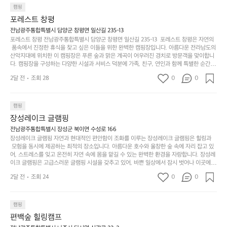
만
 함께 좋은 시간을 보낼 수 있다는 것입니다. 또한, 하이글루 인근에는 다양한 트레킹 코스와
늘
캠핑
있
역
 자전거 도로가 있어 아웃도어 활동을 좋아하는 이들에게 더욱 참조할 만한 장소가 됩니다.
부
지
습
시
포레스트 창평
 담양의 아름다운 자연과 함께, 건강한 레저 활동을 즐기며 행복한 캠핑 경험을 쌓으실 수 있
족
니
니
너
습니다. 하이글루에서 특별한 순간을 만끽해보세요. 따뜻한 햇살과 함께하는 아침, 상징적인 
전남광주통합특별시 담양군 창평면 일산길 235-13
하
고
다.
무
담양의 죽녹원과 함께 어우러진 저녁, 그리고 고요한 밤하늘 아래에서 별을 바라보며 나누는 
포레스트 창평 전남광주통합특별시 담양군 창평면 일산길 235-13  포레스트 창평은 자연의
지
다
이야기들은 여러분의 캠핑 여행을 더욱 특별하게 만들어 줄 것입니다.  인기 정도: ★★★★
그
좋
 품속에서 진정한 휴식을 찾고 싶은 이들을 위한 완벽한 캠핑장입니다. 아름다운 전라남도의 
않
니
★
산악지대에 위치한 이 캠핑장은 푸른 숲과 맑은 계곡이 어우러진 경치로 방문객을 맞이합니
럴
네
은
고
다. 캠핑장을 구성하는 다양한 시설과 서비스 덕분에 가족, 친구, 연인과 함께 특별한 순간을
때
요
 만들어갈 수 있는 최적의 공간이 됩니다.  포레스트 창평은 주말마다 직접 재배한 신선한 농
디
싶
는
이
2달 전
조회 28
0
0
산물을 제공하는 캠핑장으로, 현지에서만 느낄 수 있는 자연의 맛을 경험할 수 있습니다. 또
자
어
차
번
한, 다양한 트레킹 코스와 자전거 도로는 캠퍼들이 탐험과 모험의 짜릿함을 누릴 수 있도록
인.
지
분
에
 만들어졌습니다. 저녁에는 별빛 아래에서 바베큐 파티를 즐기거나, 잔잔한 계곡 소리를 들
일
는
으며 깊은 숙면을 취할 수 있는 기회를 제공합니다.  이곳은 자연과의 완벽한 조화를 이루며,
하
는
캠핑
상
물
 다채로운 야외 활동을 제공합니다. 특히 어린이들은 안전하게 놀 수 있는 놀이시설이 마련
게
솔
장성레이크 글램핑
되어 있어 부모님들과 함께 즐거운 시간을 보낼 수 있습니다. 주변의 다양한 관광지와 먹거
과
건
눈
밭?
리를 탐험하는 재미도 포레스트 창평의 매력 중 하나입니다.  또한, 캠핑장을 방문한 후 지속
전남광주통합특별시 장성군 북이면 수성로 166
아
에
을
이
적으로 재방문하는 이들이 많아 인기가 날로 상승하고 있습니다. 포레스트 창평은 단순한 캠
장성레이크 글램핑 자연과 현대적인 편안함이 조화를 이루는 장성레이크 글램핑은 힐링과
웃
는
가
라
핑 그 이상을 제공하며, 자연을 사랑하는 모든 이들에게 꼭 한번 경험해봐야 할 장소로 자리
 모험을 동시에 제공하는 최적의 장소입니다. 아름다운 호수와 울창한 숲 속에 자리 잡고 있
도
크
려
잡았습니다.  인기 정도: ★★★★★
고
어, 스트레스를 잊고 온전히 자연 속에 몸을 맡길 수 있는 완벽한 환경을 자랑합니다. 장성레
어
기,
보
이크 글램핑은 고급스러운 글램핑 시설을 갖추고 있어, 바쁜 일상에서 잠시 벗어나 이곳에
해
의
무
 오면 사치스러운 휴식이 가능해집니다. 독립된 텐트에서 제공되는 특별한 불멍 공간은 소중
세
야
2달 전
조회 24
0
0
경
한 사람과 함께 따뜻한 이야기를 나눌 수 있는 소중한 시간을 만들어 줍니다. 또한, 주변의 자
게,
요.
하
연 환경은 하이킹과 자전거 타기 등 다양한 액티비티를 즐기기에 그야말로 완벽한 조건을 갖
계
형
마
나
추고 있습니다. 이곳에서의 캠핑은 단순한 숙박이 아닌, 가족과 친구들과 함께 소중한 추억
를
태,
치
여
을 창출하는 시간이 될 것입니다. 특히 식사를 좋아하는 분들에게는 매주 특별한 바비큐 파
캠핑
자
색
암
기
티와 지역에서 나는 신선한 재료로 만든 다양한 요리를 제공하여 미각을 만족시켜 줍니다. 
편백숲 힐링캠프
연
감
 장성레이크 글램핑은 그 아름다운 경관과 최고 품질의 시설 덕분에 최근 몇 년 사이에 특히
막
에