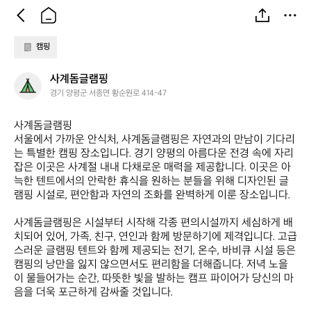
캠핑
사
사계돔글램핑
계
경기 양평군 서종면 황순원로 414-47
돔
글
사계돔글램핑  

램
서울에서 가까운 안식처, 사계돔글램핑은 자연과의 만남이 기다리
핑
는 특별한 캠핑 장소입니다. 경기 양평의 아름다운 전경 속에 자리 
잡은 이곳은 사계절 내내 다채로운 매력을 제공합니다. 이곳은 아
늑한 텐트에서의 안락한 휴식을 원하는 분들을 위해 디자인된 글
램핑 시설로, 편안함과 자연의 조화를 완벽하게 이룬 장소입니다.

사계돔글램핑은 시설부터 시작해 각종 편의시설까지 세심하게 배
치되어 있어, 가족, 친구, 연인과 함께 방문하기에 제격입니다. 고급
스러운 글램핑 텐트와 함께 제공되는 전기, 온수, 바비큐 시설 등은 
캠핑의 낭만을 잃지 않으면서도 편리함을 더해줍니다. 저녁 노을
이 물들어가는 순간, 따뜻한 빛을 발하는 캠프 파이어가 당신의 마
음을 더욱 포근하게 감싸줄 것입니다.
