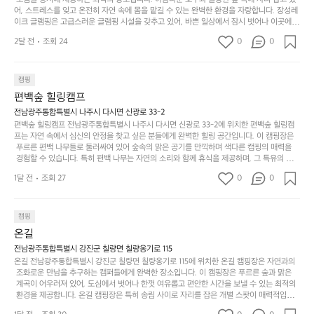
도
크
려
잡았습니다.  인기 정도: ★★★★★
고
어, 스트레스를 잊고 온전히 자연 속에 몸을 맡길 수 있는 완벽한 환경을 자랑합니다. 장성레
어
기,
보
이크 글램핑은 고급스러운 글램핑 시설을 갖추고 있어, 바쁜 일상에서 잠시 벗어나 이곳에
해
의
무
 오면 사치스러운 휴식이 가능해집니다. 독립된 텐트에서 제공되는 특별한 불멍 공간은 소중
세
야
2달 전
조회 24
0
0
경
한 사람과 함께 따뜻한 이야기를 나눌 수 있는 소중한 시간을 만들어 줍니다. 또한, 주변의 자
게,
요.
하
연 환경은 하이킹과 자전거 타기 등 다양한 액티비티를 즐기기에 그야말로 완벽한 조건을 갖
계
형
마
나
추고 있습니다. 이곳에서의 캠핑은 단순한 숙박이 아닌, 가족과 친구들과 함께 소중한 추억
를
태,
치
여
을 창출하는 시간이 될 것입니다. 특히 식사를 좋아하는 분들에게는 매주 특별한 바비큐 파
캠핑
자
색
암
기
티와 지역에서 나는 신선한 재료로 만든 다양한 요리를 제공하여 미각을 만족시켜 줍니다. 
편백숲 힐링캠프
연
감
 장성레이크 글램핑은 그 아름다운 경관과 최고 품질의 시설 덕분에 최근 몇 년 사이에 특히
막
에
스
사
 주목받고 있는 캠핑장 중 하나입니다. 주말이면 방문객이 가득해 예약이 빠르게 차는 만큼
전남광주통합특별시 나주시 다시면 신광로 33-2
커
자
 미리 일정을 계획하시는 것이 좋습니다. 나만의 프라이빗한 공간에서 가족 및 사랑하는 사
럽
이
편백숲 힐링캠프 전남광주통합특별시 나주시 다시면 신광로 33-2에 위치한 편백숲 힐링캠
튼
리
람들과 함께하세요. 당신의 대자연 속 힐링을 기다리는 장성레이크 글램핑은 언젠가 반드시
프는 자연 속에서 심신의 안정을 찾고 싶은 분들에게 완벽한 힐링 공간입니다. 이 캠핑장은
게
의
을
를
 방문해봐야 할 명소로 자리매김하였습니다. 인기 정도: ★★★★★
 푸르른 편백 나무들로 둘러싸여 있어 숲속의 맑은 공기를 만끽하며 색다른 캠핑의 매력을
이
아
조
잡
 경험할 수 있습니다. 특히 편백 나무는 자연의 소리와 함께 휴식을 제공하며, 그 특유의 아로
어
주
용
았
마향이 심리적 안정감을 가져다줍니다. 이곳에서 아침 햇살을 맞으며 조용한 숲속에서의 커
주
미
1달 전
조회 27
0
0
피 한 잔은 그 어떤 도시의 카페에서 느끼기 힘든 특별함을 선사합니다. 편백숲 힐링캠프는
히
는
는
묘
 다양한 숙소 타입을 갖추고 있어 가족 단위는 물론 친구나 연인과 함께 더욱 기억에 남는 특
내
데
별한 시간을 보낼 수 있습니다. 주변에는 자전거 도로와 하이킹 트레일이 있어 액티비티를
R
한
리
정
 즐길 수 있는 기회도 많은데, 자전거를 타거나 숲속을 거닐며 다양한 생태계를 체험해보는
I
캠핑
밸
듯
말
 것도 일상의 스트레스를 잊게 해줍니다. 또한, 캠프파이어를 즐기며 별빛 아래서 시간을 보
D
런
온길
이.
시
내는 것은 일상에서 벗어나 새로운 여유를 찾는 방법입니다. 운영자는 항상 방문객의 편안함
G
스
P
과 안전을 최우선으로 생각하고 있으며, 깨끗하고 잘 관리된 시설을 자랑합니다. 가족들이
원
전남광주통합특별시 강진군 칠량면 칠량옹기로 115
E
가
 함께하는 모닥불 구이 파티나 친구들과의 캠핑 퀴즈도 놓칠 수 없는 재미가 됩니다. 자연과
o
온길 전남광주통합특별시 강진군 칠량면 칠량옹기로 115에 위치한 온길 캠핑장은 자연과의
하
M
의 조화 속에서 힐링할 수 있는 편백숲 힐링캠프는 현대인의 바쁜 일상에서 벗어나 소중한
존
 조화로운 만남을 추구하는 캠퍼들에게 완벽한 장소입니다. 이 캠핑장은 푸르른 숲과 맑은
l
고
 시간을 가지고 싶은 분들에게 특히 추천드립니다. 지금 바로 나주로 떠나 여유로움과 행복
O
 계곡이 어우러져 있어, 도심에서 벗어나 한껏 여유롭고 편안한 시간을 보낼 수 있는 최적의
재
a
경
이 가득한 캠핑을 경험해보세요! 인기 정도: ★★★★☆
 환경을 제공합니다. 온길 캠핑장은 특히 송림 사이로 자리를 잡은 개별 스팟이 매력적입니
U
합
r
치
다. 각 사이트마다 적당한 간격이 유지되어 있어 프라이빗한 캠핑을 선호하는 분들에게는 더 
N
니