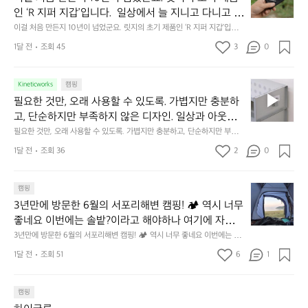
처
에
미
인 ‘R 지퍼 지갑’입니다.  일상에서 늘 지니고 다니고 싶
음
서
니
어지는 물건에는 크기, 무게, 형태, 색감 사이의 아주 미
이걸 처음 만든지 10년이 넘었군요. 릿지의 초기 제품인 ‘R 지퍼 지갑’입니
만
도
멀
다.  일상에서 늘 지니고 다니고 싶어지는 물건에는 크기, 무게, 형태, 색감
묘한 밸런스가 존재합니다.  예를 들자면 일에 집중하
든
1달 전
조회 45
3
0
이
 사이의 아주 미묘한 밸런스가 존재합니다.  예를 들자면 일에 집중하느라 책
👌🏼
느라 책상 위 가장자리에 대충 걸쳐 놓아도 시야에 걸
지
상 위 가장자리에 대충 걸쳐 놓아도 시야에 걸리적거리지 않는 것. R 지퍼 지
동
갑은 바로 그 위화감 없는 균형감에서 출발했습니다.  그중에서도 슬림함에
1
리적거리지 않는 것. R 지퍼 지갑은 바로 그 위화감 없
중
 철저히 집착했습니다. 튼튼한 내구도와 넉넉한 수납력을 해치치 않는 선에
필
0
Kineticworks
캠핑
는 균형감에서 출발했습니다.  그중에서도 슬림함에 철
인
서, 가장 가볍고 얇게 설계했습니다.  이 디자인과 사용감은, 꼭 직접 손으로
요
년
필요한 것만, 오래 사용할 수 있도록. 가볍지만 충분하
차
저히 집착했습니다. 튼튼한 내구도와 넉넉한 수납력을
 만져보며 경험해 보시기를 바랍니다.
한
이
안
고, 단순하지만 부족하지 않은 디자인. 일상과 아웃도
 해치치 않는 선에서, 가장 가볍고 얇게 설계했습니다. 
것
넘
에
어의 경계를 자연스럽게 이어주는 RIDGE MOUNTAIN 
필요한 것만, 오래 사용할 수 있도록. 가볍지만 충분하고, 단순하지만 부족하
 이 디자인과 사용감은, 꼭 직접 손으로 만져보며 경험
만,
었
서
지 않은 디자인. 일상과 아웃도어의 경계를 자연스럽게 이어주는 RIDGE M
GEAR. 키네틱웍스에서 만나보세요.
해 보시기를 바랍니다.
오
군
1달 전
조회 36
2
0
OUNTAIN GEAR. 키네틱웍스에서 만나보세요.
도
래
요.
누
사
릿
구
3
용
캠핑
지
나
년
할
의
3년만에 방문한 6월의 서포리해변 캠핑! 🏕 역시 너무 
잠
만
수
초
에
좋네요 이번에는 솔밭?이라고 해야하나 여기에 자리를 
에
있
기
들
잡았는데 정말 시원하고 경치도 좋네요  서해치고 물도 
3년만에 방문한 6월의 서포리해변 캠핑! 🏕 역시 너무 좋네요 이번에는 솔
방
도
제
기
밭?이라고 해야하나 여기에 자리를 잡았는데 정말 시원하고 경치도 좋네요 
맑은편, 아이들도 놀기 좋고 1박 2일은 넘 짧게 느껴지
문
록.
1달 전
조회 51
6
품
1
 서해치고 물도 맑은편, 아이들도 놀기 좋고 1박 2일은 넘 짧게 느껴지네요  .
까
네요  .1박 1동 1만원 (수금은 7시쯤, 동네에서 관리) .수
한
가
인
1박 1동 1만원 (수금은 7시쯤, 동네에서 관리) .수금하면서 음식물.쓰레기봉
지
투를 1개씩 나누어줌 .솔밭에 바로 화장실있음 .5분거리 cu .2분거리 음식점  
6
금하면서 음식물.쓰레기봉투를 1개씩 나누어줌 .솔밭에 
볍
‘R
조
항구에서부터 해변까지 버스도 다니네요 ㅎㅎㅎ 아이들 엄청 좋아하네요 점
월
캠핑
지
지
바로 화장실있음 .5분거리 cu .2분거리 음식점  항구에
금
심쯤도착해서 철수할때까지 물놀이 3타임이나 했네요 ⛱️
의
만