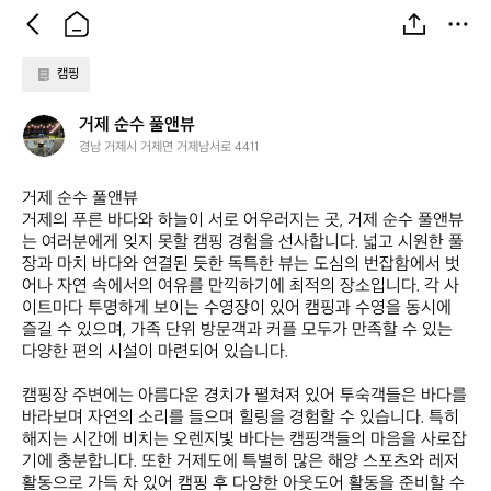
캠핑
거
거제 순수 풀앤뷰
제
경남 거제시 거제면 거제남서로 4411
순
수
거제 순수 풀앤뷰  

풀
거제의 푸른 바다와 하늘이 서로 어우러지는 곳, 거제 순수 풀앤뷰
앤
는 여러분에게 잊지 못할 캠핑 경험을 선사합니다. 넓고 시원한 풀
뷰
장과 마치 바다와 연결된 듯한 독특한 뷰는 도심의 번잡함에서 벗
어나 자연 속에서의 여유를 만끽하기에 최적의 장소입니다. 각 사
이트마다 투명하게 보이는 수영장이 있어 캠핑과 수영을 동시에 
즐길 수 있으며, 가족 단위 방문객과 커플 모두가 만족할 수 있는 
다양한 편의 시설이 마련되어 있습니다.

캠핑장 주변에는 아름다운 경치가 펼쳐져 있어 투숙객들은 바다를 
바라보며 자연의 소리를 들으며 힐링을 경험할 수 있습니다. 특히 
해지는 시간에 비치는 오렌지빛 바다는 캠핑객들의 마음을 사로잡
기에 충분합니다. 또한 거제도에 특별히 많은 해양 스포츠와 레저 
활동으로 가득 차 있어 캠핑 후 다양한 아웃도어 활동을 준비할 수 