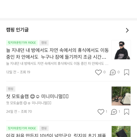
캠핑 인기글
늘
릿지마운틴기어 RIDGE
캠핑
지
늘 지내던 내 방에서도 자연 속에서의 휴식에서도 이동 
내
중인 차 안에서도  누구나 잠에 들기까지 조금 시간이
던
 걸리는 순간이 있습니다.  그럴 때는 차분하게 눈을 가
늘 지내던 내 방에서도 자연 속에서의 휴식에서도 이동 중인 차 안에서도  누
내
구나 잠에 들기까지 조금 시간이 걸리는 순간이 있습니다.  그럴 때는 차분하
려보세요. 마치 암막 커튼을 조용히 내리듯이.  Polarte
방
12일 전
조회 19
0
0
게 눈을 가려보세요. 마치 암막 커튼을 조용히 내리듯이.  Polartec® Wind
c® Wind Pro™의 온기가 눈가를 포근히 감싸줍니다. 
에
 Pro™의 온기가 눈가를 포근히 감싸줍니다.  차가운 공기를 차단하고, 얼굴
에 밀착하여 빛을 막아줍니다.  이 슬립 웜을 쓰는 것만으로 그곳은 나만의
서
 차가운 공기를 차단하고, 얼굴에 밀착하여 빛을 막아
 밤이 됩니다.  안녕히 주무세요.
첫
도
캠핑
줍니다.  이 슬립 웜을 쓰는 것만으로 그곳은 나만의 밤
모
자
첫 모토솔캠 😌☺️ 미니미니멀👌🏼
이 됩니다.  안녕히 주무세요.
토
연
첫 모토솔캠 😌☺️ 미니미니멀👌🏼
솔
속
24일 전
조회 70
1
1
캠
에
서
😌
의
☺️
이
릿지마운틴기어 RIDGE
캠핑
휴
미
걸
이걸 처음 만든지 10년이 넘었군요. 릿지의 초기 제품
식
니