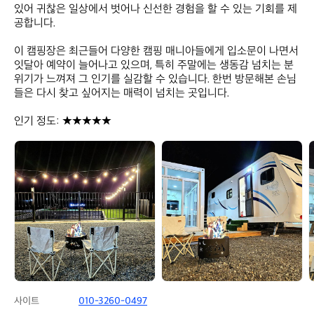
있어 귀찮은 일상에서 벗어나 신선한 경험을 할 수 있는 기회를 제
공합니다.

이 캠핑장은 최근들어 다양한 캠핑 매니아들에게 입소문이 나면서 
잇달아 예약이 늘어나고 있으며, 특히 주말에는 생동감 넘치는 분
위기가 느껴져 그 인기를 실감할 수 있습니다. 한번 방문해본 손님
들은 다시 찾고 싶어지는 매력이 넘치는 곳입니다.  

인기 정도: ★★★★★
거
거
제
제
순
순
수
수
풀
풀
앤
앤
뷰
뷰
사이트
010-3260-0497