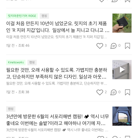
캠
에
서
😌
의
☺️
이
릿지마운틴기어 RIDGE
캠핑
휴
미
걸
이걸 처음 만든지 10년이 넘었군요. 릿지의 초기 제품
식
니
처
에
미
인 ‘R 지퍼 지갑’입니다.  일상에서 늘 지니고 다니고 싶
음
서
니
어지는 물건에는 크기, 무게, 형태, 색감 사이의 아주 미
이걸 처음 만든지 10년이 넘었군요. 릿지의 초기 제품인 ‘R 지퍼 지갑’입니
만
도
멀
다.  일상에서 늘 지니고 다니고 싶어지는 물건에는 크기, 무게, 형태, 색감
묘한 밸런스가 존재합니다.  예를 들자면 일에 집중하
든
1달 전
조회 46
3
0
이
 사이의 아주 미묘한 밸런스가 존재합니다.  예를 들자면 일에 집중하느라 책
👌🏼
느라 책상 위 가장자리에 대충 걸쳐 놓아도 시야에 걸
지
상 위 가장자리에 대충 걸쳐 놓아도 시야에 걸리적거리지 않는 것. R 지퍼 지
동
갑은 바로 그 위화감 없는 균형감에서 출발했습니다.  그중에서도 슬림함에
1
리적거리지 않는 것. R 지퍼 지갑은 바로 그 위화감 없
중
 철저히 집착했습니다. 튼튼한 내구도와 넉넉한 수납력을 해치치 않는 선에
필
0
Kineticworks
캠핑
는 균형감에서 출발했습니다.  그중에서도 슬림함에 철
인
서, 가장 가볍고 얇게 설계했습니다.  이 디자인과 사용감은, 꼭 직접 손으로
요
년
필요한 것만, 오래 사용할 수 있도록. 가볍지만 충분하
차
저히 집착했습니다. 튼튼한 내구도와 넉넉한 수납력을
 만져보며 경험해 보시기를 바랍니다.
한
이
안
고, 단순하지만 부족하지 않은 디자인. 일상과 아웃도
 해치치 않는 선에서, 가장 가볍고 얇게 설계했습니다. 
것
넘
에
어의 경계를 자연스럽게 이어주는 RIDGE MOUNTAIN 
필요한 것만, 오래 사용할 수 있도록. 가볍지만 충분하고, 단순하지만 부족하
 이 디자인과 사용감은, 꼭 직접 손으로 만져보며 경험
만,
었
서
지 않은 디자인. 일상과 아웃도어의 경계를 자연스럽게 이어주는 RIDGE M
GEAR. 키네틱웍스에서 만나보세요.
해 보시기를 바랍니다.
오
군
1달 전
조회 38
2
0
OUNTAIN GEAR. 키네틱웍스에서 만나보세요.
도
래
요.
누
사
릿
구
3
용
캠핑
지
나
년
할
의
3년만에 방문한 6월의 서포리해변 캠핑! 🏕 역시 너무 
잠
만
수
초
에
좋네요 이번에는 솔밭?이라고 해야하나 여기에 자리를 
에
있
기
들
잡았는데 정말 시원하고 경치도 좋네요  서해치고 물도 
3년만에 방문한 6월의 서포리해변 캠핑! 🏕 역시 너무 좋네요 이번에는 솔
방
도
제
기
밭?이라고 해야하나 여기에 자리를 잡았는데 정말 시원하고 경치도 좋네요 
맑은편, 아이들도 놀기 좋고 1박 2일은 넘 짧게 느껴지