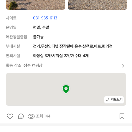
사이트
031-935-6113
운영일
평일, 주말
애완동물출입
불가능
부대시설
전기,무선인터넷,장작판매,온수,산책로,마트.편의점
편의시설
화장실 3개/샤워실 2개/개수대 4개
활동 장소
성수 캠핑장
지도보기
조회 144