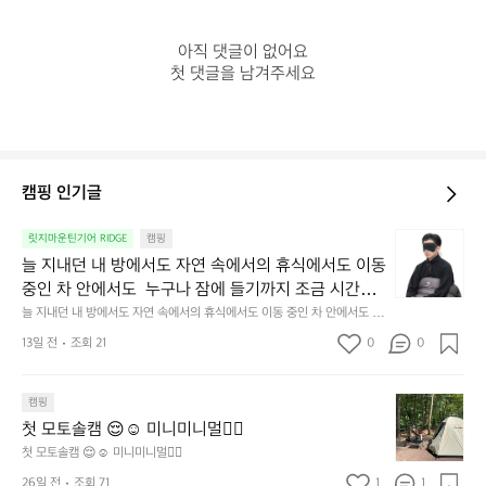
아직 댓글이 없어요

첫 댓글을 남겨주세요
캠핑 인기글
늘
릿지마운틴기어 RIDGE
캠핑
지
늘 지내던 내 방에서도 자연 속에서의 휴식에서도 이동 
내
중인 차 안에서도  누구나 잠에 들기까지 조금 시간이
던
 걸리는 순간이 있습니다.  그럴 때는 차분하게 눈을 가
늘 지내던 내 방에서도 자연 속에서의 휴식에서도 이동 중인 차 안에서도  누
내
구나 잠에 들기까지 조금 시간이 걸리는 순간이 있습니다.  그럴 때는 차분하
려보세요. 마치 암막 커튼을 조용히 내리듯이.  Polarte
방
13일 전
조회 21
0
0
게 눈을 가려보세요. 마치 암막 커튼을 조용히 내리듯이.  Polartec® Wind
c® Wind Pro™의 온기가 눈가를 포근히 감싸줍니다. 
에
 Pro™의 온기가 눈가를 포근히 감싸줍니다.  차가운 공기를 차단하고, 얼굴
에 밀착하여 빛을 막아줍니다.  이 슬립 웜을 쓰는 것만으로 그곳은 나만의
서
 차가운 공기를 차단하고, 얼굴에 밀착하여 빛을 막아
 밤이 됩니다.  안녕히 주무세요.
첫
도
캠핑
줍니다.  이 슬립 웜을 쓰는 것만으로 그곳은 나만의 밤
모
자
첫 모토솔캠 😌☺️ 미니미니멀👌🏼
이 됩니다.  안녕히 주무세요.
토
연
첫 모토솔캠 😌☺️ 미니미니멀👌🏼
솔
속
26일 전
조회 71
1
1