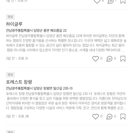
문
록.
1달 전
조회 51
6
품
1
 서해치고 물도 맑은편, 아이들도 놀기 좋고 1박 2일은 넘 짧게 느껴지네요  .
까
네요  .1박 1동 1만원 (수금은 7시쯤, 동네에서 관리) .수
한
가
인
1박 1동 1만원 (수금은 7시쯤, 동네에서 관리) .수금하면서 음식물.쓰레기봉
지
투를 1개씩 나누어줌 .솔밭에 바로 화장실있음 .5분거리 cu .2분거리 음식점  
6
금하면서 음식물.쓰레기봉투를 1개씩 나누어줌 .솔밭에 
볍
‘R
조
항구에서부터 해변까지 버스도 다니네요 ㅎㅎㅎ 아이들 엄청 좋아하네요 점
월
캠핑
지
지
바로 화장실있음 .5분거리 cu .2분거리 음식점  항구에
금
심쯤도착해서 철수할때까지 물놀이 3타임이나 했네요 ⛱️
의
만
퍼
하이글루
서부터 해변까지 버스도 다니네요 ㅎㅎㅎ 아이들 엄청
시
서
충
지
간
전남광주통합특별시 담양군 용면 해오름길 22
 좋아하네요 점심쯤도착해서 철수할때까지 물놀이 3
포
분
갑’입
하이글루 전남광주통합특별시 담양군 용면 해오름길 22에 위치한 하이글루는 자연과 함께
이
타임이나 했네요 ⛱️
리
하
니
하는 캠핑의 진정한 즐거움을 선사하는 특별한 장소입니다. 이곳의 매력은 넓고 평화로운 숲
걸
해
속에서 조용히 힐링할 수 있는 공간이 널리 펼쳐져 있다는 점입니다. 하이글루는 최근 들어
고,
다.
리
 캠핑 마니아들 사이에서 입소문이 자자한 인기 명소로, 사계절 내내 다양한 액티비티로 방
변
단
일
는
문객들을 맞이합니다. 특히, 하이글루의 독특한 시설인 글램핑 텐트는 고객들에게 아늑한 잠
캠
순
상
2달 전
조회 31
0
순
0
자리를 제공하며, 캠핑의 매력을 한층 더해 줍니다. 밖에서는 자연의 소리를 들으며, 내부에
핑!
하
에
간
서는 편안한 침대에서 하루의 피로를 풀 수 있는 완벽한 조화가 이루어집니다. 이곳의 장점
지
서
🏕
은 또 다른 캠핑의 매력인 바베큐 파티를 즐길 수 있는 공간이 마련되어 있어 친구나 가족과
이
만
 함께 좋은 시간을 보낼 수 있다는 것입니다. 또한, 하이글루 인근에는 다양한 트레킹 코스와
늘
캠핑
있
역
 자전거 도로가 있어 아웃도어 활동을 좋아하는 이들에게 더욱 참조할 만한 장소가 됩니다.
부
지
습
시
포레스트 창평
 담양의 아름다운 자연과 함께, 건강한 레저 활동을 즐기며 행복한 캠핑 경험을 쌓으실 수 있
족
니
니
너
습니다. 하이글루에서 특별한 순간을 만끽해보세요. 따뜻한 햇살과 함께하는 아침, 상징적인 
전남광주통합특별시 담양군 창평면 일산길 235-13
하
고
다.
무
담양의 죽녹원과 함께 어우러진 저녁, 그리고 고요한 밤하늘 아래에서 별을 바라보며 나누는 
포레스트 창평 전남광주통합특별시 담양군 창평면 일산길 235-13  포레스트 창평은 자연의
지
다
이야기들은 여러분의 캠핑 여행을 더욱 특별하게 만들어 줄 것입니다.  인기 정도: ★★★★
그
좋
 품속에서 진정한 휴식을 찾고 싶은 이들을 위한 완벽한 캠핑장입니다. 아름다운 전라남도의 
않
니
★
산악지대에 위치한 이 캠핑장은 푸른 숲과 맑은 계곡이 어우러진 경치로 방문객을 맞이합니
럴
네
은
고
다. 캠핑장을 구성하는 다양한 시설과 서비스 덕분에 가족, 친구, 연인과 함께 특별한 순간을
때
요
 만들어갈 수 있는 최적의 공간이 됩니다.  포레스트 창평은 주말마다 직접 재배한 신선한 농
디
싶
는
이
2달 전
조회 28
0
0
산물을 제공하는 캠핑장으로, 현지에서만 느낄 수 있는 자연의 맛을 경험할 수 있습니다. 또
자
어
차
번
한, 다양한 트레킹 코스와 자전거 도로는 캠퍼들이 탐험과 모험의 짜릿함을 누릴 수 있도록
인.
지
분
에
 만들어졌습니다. 저녁에는 별빛 아래에서 바베큐 파티를 즐기거나, 잔잔한 계곡 소리를 들
일
는
으며 깊은 숙면을 취할 수 있는 기회를 제공합니다.  이곳은 자연과의 완벽한 조화를 이루며,
하
는
캠핑