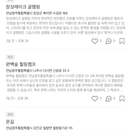
상
물
 다채로운 야외 활동을 제공합니다. 특히 어린이들은 안전하게 놀 수 있는 놀이시설이 마련
게
솔
장성레이크 글램핑
되어 있어 부모님들과 함께 즐거운 시간을 보낼 수 있습니다. 주변의 다양한 관광지와 먹거
과
건
눈
밭?
리를 탐험하는 재미도 포레스트 창평의 매력 중 하나입니다.  또한, 캠핑장을 방문한 후 지속
전남광주통합특별시 장성군 북이면 수성로 166
아
에
을
이
적으로 재방문하는 이들이 많아 인기가 날로 상승하고 있습니다. 포레스트 창평은 단순한 캠
장성레이크 글램핑 자연과 현대적인 편안함이 조화를 이루는 장성레이크 글램핑은 힐링과
웃
는
가
라
핑 그 이상을 제공하며, 자연을 사랑하는 모든 이들에게 꼭 한번 경험해봐야 할 장소로 자리
 모험을 동시에 제공하는 최적의 장소입니다. 아름다운 호수와 울창한 숲 속에 자리 잡고 있
도
크
려
잡았습니다.  인기 정도: ★★★★★
고
어, 스트레스를 잊고 온전히 자연 속에 몸을 맡길 수 있는 완벽한 환경을 자랑합니다. 장성레
어
기,
보
이크 글램핑은 고급스러운 글램핑 시설을 갖추고 있어, 바쁜 일상에서 잠시 벗어나 이곳에
해
의
무
 오면 사치스러운 휴식이 가능해집니다. 독립된 텐트에서 제공되는 특별한 불멍 공간은 소중
세
야
2달 전
조회 24
0
0
경
한 사람과 함께 따뜻한 이야기를 나눌 수 있는 소중한 시간을 만들어 줍니다. 또한, 주변의 자
게,
요.
하
연 환경은 하이킹과 자전거 타기 등 다양한 액티비티를 즐기기에 그야말로 완벽한 조건을 갖
계
형
마
나
추고 있습니다. 이곳에서의 캠핑은 단순한 숙박이 아닌, 가족과 친구들과 함께 소중한 추억
를
태,
치
여
을 창출하는 시간이 될 것입니다. 특히 식사를 좋아하는 분들에게는 매주 특별한 바비큐 파
캠핑
자
색
암
기
티와 지역에서 나는 신선한 재료로 만든 다양한 요리를 제공하여 미각을 만족시켜 줍니다. 
편백숲 힐링캠프
연
감
 장성레이크 글램핑은 그 아름다운 경관과 최고 품질의 시설 덕분에 최근 몇 년 사이에 특히
막
에
스
사
 주목받고 있는 캠핑장 중 하나입니다. 주말이면 방문객이 가득해 예약이 빠르게 차는 만큼
전남광주통합특별시 나주시 다시면 신광로 33-2
커
자
 미리 일정을 계획하시는 것이 좋습니다. 나만의 프라이빗한 공간에서 가족 및 사랑하는 사
럽
이
편백숲 힐링캠프 전남광주통합특별시 나주시 다시면 신광로 33-2에 위치한 편백숲 힐링캠
튼
리
람들과 함께하세요. 당신의 대자연 속 힐링을 기다리는 장성레이크 글램핑은 언젠가 반드시
프는 자연 속에서 심신의 안정을 찾고 싶은 분들에게 완벽한 힐링 공간입니다. 이 캠핑장은
게
의
을
를
 방문해봐야 할 명소로 자리매김하였습니다. 인기 정도: ★★★★★
 푸르른 편백 나무들로 둘러싸여 있어 숲속의 맑은 공기를 만끽하며 색다른 캠핑의 매력을
이
아
조
잡
 경험할 수 있습니다. 특히 편백 나무는 자연의 소리와 함께 휴식을 제공하며, 그 특유의 아로
어
주
용
았
마향이 심리적 안정감을 가져다줍니다. 이곳에서 아침 햇살을 맞으며 조용한 숲속에서의 커
주
미
1달 전
조회 28
0
0
피 한 잔은 그 어떤 도시의 카페에서 느끼기 힘든 특별함을 선사합니다. 편백숲 힐링캠프는
히
는
는
묘
 다양한 숙소 타입을 갖추고 있어 가족 단위는 물론 친구나 연인과 함께 더욱 기억에 남는 특
내
데
별한 시간을 보낼 수 있습니다. 주변에는 자전거 도로와 하이킹 트레일이 있어 액티비티를
R
한
리
정
 즐길 수 있는 기회도 많은데, 자전거를 타거나 숲속을 거닐며 다양한 생태계를 체험해보는
I
캠핑
밸
듯
말
 것도 일상의 스트레스를 잊게 해줍니다. 또한, 캠프파이어를 즐기며 별빛 아래서 시간을 보
D
런
온길
이.
시
내는 것은 일상에서 벗어나 새로운 여유를 찾는 방법입니다. 운영자는 항상 방문객의 편안함
G
스
P
과 안전을 최우선으로 생각하고 있으며, 깨끗하고 잘 관리된 시설을 자랑합니다. 가족들이
원
전남광주통합특별시 강진군 칠량면 칠량옹기로 115