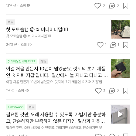
구나 잠에 들기까지 조금 시간이 걸리는 순간이 있습니다.  그럴 때는 차분하
려보세요. 마치 암막 커튼을 조용히 내리듯이.  Polarte
방
12일 전
조회 19
0
0
게 눈을 가려보세요. 마치 암막 커튼을 조용히 내리듯이.  Polartec® Wind
c® Wind Pro™의 온기가 눈가를 포근히 감싸줍니다. 
에
 Pro™의 온기가 눈가를 포근히 감싸줍니다.  차가운 공기를 차단하고, 얼굴
에 밀착하여 빛을 막아줍니다.  이 슬립 웜을 쓰는 것만으로 그곳은 나만의
서
 차가운 공기를 차단하고, 얼굴에 밀착하여 빛을 막아
 밤이 됩니다.  안녕히 주무세요.
첫
도
캠핑
줍니다.  이 슬립 웜을 쓰는 것만으로 그곳은 나만의 밤
모
자
첫 모토솔캠 😌☺️ 미니미니멀👌🏼
이 됩니다.  안녕히 주무세요.
토
연
첫 모토솔캠 😌☺️ 미니미니멀👌🏼
솔
속
24일 전
조회 70
1
1
캠
에
서
😌
의
☺️
이
릿지마운틴기어 RIDGE
캠핑
휴
미
걸
이걸 처음 만든지 10년이 넘었군요. 릿지의 초기 제품
식
니
처
에
미
인 ‘R 지퍼 지갑’입니다.  일상에서 늘 지니고 다니고 싶
음
서
니
어지는 물건에는 크기, 무게, 형태, 색감 사이의 아주 미
이걸 처음 만든지 10년이 넘었군요. 릿지의 초기 제품인 ‘R 지퍼 지갑’입니
만
도
멀
다.  일상에서 늘 지니고 다니고 싶어지는 물건에는 크기, 무게, 형태, 색감
묘한 밸런스가 존재합니다.  예를 들자면 일에 집중하
든
1달 전
조회 45
3
0
이
 사이의 아주 미묘한 밸런스가 존재합니다.  예를 들자면 일에 집중하느라 책
👌🏼
느라 책상 위 가장자리에 대충 걸쳐 놓아도 시야에 걸
지
상 위 가장자리에 대충 걸쳐 놓아도 시야에 걸리적거리지 않는 것. R 지퍼 지
동
갑은 바로 그 위화감 없는 균형감에서 출발했습니다.  그중에서도 슬림함에
1
리적거리지 않는 것. R 지퍼 지갑은 바로 그 위화감 없
중
 철저히 집착했습니다. 튼튼한 내구도와 넉넉한 수납력을 해치치 않는 선에
필
0
Kineticworks
캠핑
는 균형감에서 출발했습니다.  그중에서도 슬림함에 철
인
서, 가장 가볍고 얇게 설계했습니다.  이 디자인과 사용감은, 꼭 직접 손으로
요
년
필요한 것만, 오래 사용할 수 있도록. 가볍지만 충분하
차
저히 집착했습니다. 튼튼한 내구도와 넉넉한 수납력을
 만져보며 경험해 보시기를 바랍니다.
한
이
안
고, 단순하지만 부족하지 않은 디자인. 일상과 아웃도
 해치치 않는 선에서, 가장 가볍고 얇게 설계했습니다. 
것
넘
에
어의 경계를 자연스럽게 이어주는 RIDGE MOUNTAIN 
필요한 것만, 오래 사용할 수 있도록. 가볍지만 충분하고, 단순하지만 부족하
 이 디자인과 사용감은, 꼭 직접 손으로 만져보며 경험
만,
었
서
지 않은 디자인. 일상과 아웃도어의 경계를 자연스럽게 이어주는 RIDGE M
GEAR. 키네틱웍스에서 만나보세요.
해 보시기를 바랍니다.