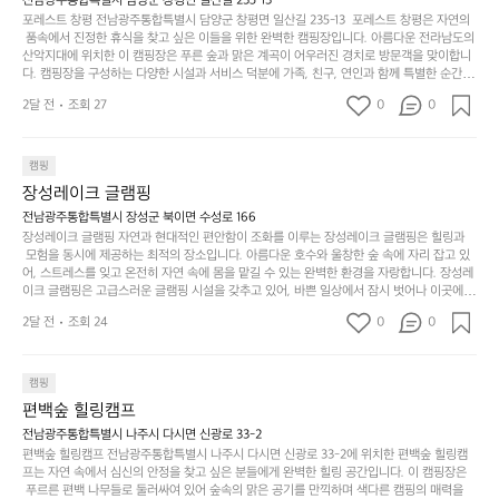
전남광주통합특별시 담양군 창평면 일산길 235-13
하
고
다.
무
담양의 죽녹원과 함께 어우러진 저녁, 그리고 고요한 밤하늘 아래에서 별을 바라보며 나누는 
포레스트 창평 전남광주통합특별시 담양군 창평면 일산길 235-13  포레스트 창평은 자연의
지
다
이야기들은 여러분의 캠핑 여행을 더욱 특별하게 만들어 줄 것입니다.  인기 정도: ★★★★
그
좋
 품속에서 진정한 휴식을 찾고 싶은 이들을 위한 완벽한 캠핑장입니다. 아름다운 전라남도의 
않
니
★
산악지대에 위치한 이 캠핑장은 푸른 숲과 맑은 계곡이 어우러진 경치로 방문객을 맞이합니
럴
네
은
고
다. 캠핑장을 구성하는 다양한 시설과 서비스 덕분에 가족, 친구, 연인과 함께 특별한 순간을
때
요
 만들어갈 수 있는 최적의 공간이 됩니다.  포레스트 창평은 주말마다 직접 재배한 신선한 농
디
싶
는
이
2달 전
조회 27
0
0
산물을 제공하는 캠핑장으로, 현지에서만 느낄 수 있는 자연의 맛을 경험할 수 있습니다. 또
자
어
차
번
한, 다양한 트레킹 코스와 자전거 도로는 캠퍼들이 탐험과 모험의 짜릿함을 누릴 수 있도록
인.
지
분
에
 만들어졌습니다. 저녁에는 별빛 아래에서 바베큐 파티를 즐기거나, 잔잔한 계곡 소리를 들
일
는
으며 깊은 숙면을 취할 수 있는 기회를 제공합니다.  이곳은 자연과의 완벽한 조화를 이루며,
하
는
캠핑
상
물
 다채로운 야외 활동을 제공합니다. 특히 어린이들은 안전하게 놀 수 있는 놀이시설이 마련
게
솔
장성레이크 글램핑
되어 있어 부모님들과 함께 즐거운 시간을 보낼 수 있습니다. 주변의 다양한 관광지와 먹거
과
건
눈
밭?
리를 탐험하는 재미도 포레스트 창평의 매력 중 하나입니다.  또한, 캠핑장을 방문한 후 지속
전남광주통합특별시 장성군 북이면 수성로 166
아
에
을
이
적으로 재방문하는 이들이 많아 인기가 날로 상승하고 있습니다. 포레스트 창평은 단순한 캠
장성레이크 글램핑 자연과 현대적인 편안함이 조화를 이루는 장성레이크 글램핑은 힐링과
웃
는
가
라
핑 그 이상을 제공하며, 자연을 사랑하는 모든 이들에게 꼭 한번 경험해봐야 할 장소로 자리
 모험을 동시에 제공하는 최적의 장소입니다. 아름다운 호수와 울창한 숲 속에 자리 잡고 있
도
크
려
잡았습니다.  인기 정도: ★★★★★
고
어, 스트레스를 잊고 온전히 자연 속에 몸을 맡길 수 있는 완벽한 환경을 자랑합니다. 장성레
어
기,
보
이크 글램핑은 고급스러운 글램핑 시설을 갖추고 있어, 바쁜 일상에서 잠시 벗어나 이곳에
해
의
무
 오면 사치스러운 휴식이 가능해집니다. 독립된 텐트에서 제공되는 특별한 불멍 공간은 소중
세
야
2달 전
조회 24
0
0
경
한 사람과 함께 따뜻한 이야기를 나눌 수 있는 소중한 시간을 만들어 줍니다. 또한, 주변의 자
게,
요.
하
연 환경은 하이킹과 자전거 타기 등 다양한 액티비티를 즐기기에 그야말로 완벽한 조건을 갖
계
형
마
나
추고 있습니다. 이곳에서의 캠핑은 단순한 숙박이 아닌, 가족과 친구들과 함께 소중한 추억
를
태,
치
여
을 창출하는 시간이 될 것입니다. 특히 식사를 좋아하는 분들에게는 매주 특별한 바비큐 파
캠핑
자
색
암
기
티와 지역에서 나는 신선한 재료로 만든 다양한 요리를 제공하여 미각을 만족시켜 줍니다. 
편백숲 힐링캠프
연
감
 장성레이크 글램핑은 그 아름다운 경관과 최고 품질의 시설 덕분에 최근 몇 년 사이에 특히
막
에
스
사
 주목받고 있는 캠핑장 중 하나입니다. 주말이면 방문객이 가득해 예약이 빠르게 차는 만큼
전남광주통합특별시 나주시 다시면 신광로 33-2
커
자
 미리 일정을 계획하시는 것이 좋습니다. 나만의 프라이빗한 공간에서 가족 및 사랑하는 사
럽
이
편백숲 힐링캠프 전남광주통합특별시 나주시 다시면 신광로 33-2에 위치한 편백숲 힐링캠
튼
리
람들과 함께하세요. 당신의 대자연 속 힐링을 기다리는 장성레이크 글램핑은 언젠가 반드시
프는 자연 속에서 심신의 안정을 찾고 싶은 분들에게 완벽한 힐링 공간입니다. 이 캠핑장은
게
의
을
를
 방문해봐야 할 명소로 자리매김하였습니다. 인기 정도: ★★★★★
 푸르른 편백 나무들로 둘러싸여 있어 숲속의 맑은 공기를 만끽하며 색다른 캠핑의 매력을
이
아