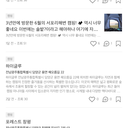
오
군
1달 전
조회 36
2
0
OUNTAIN GEAR. 키네틱웍스에서 만나보세요.
도
래
요.
누
사
릿
구
3
용
캠핑
지
나
년
할
의
3년만에 방문한 6월의 서포리해변 캠핑! 🏕 역시 너무 
잠
만
수
초
에
좋네요 이번에는 솔밭?이라고 해야하나 여기에 자리를 
에
있
기
들
잡았는데 정말 시원하고 경치도 좋네요  서해치고 물도 
3년만에 방문한 6월의 서포리해변 캠핑! 🏕 역시 너무 좋네요 이번에는 솔
방
도
제
기
밭?이라고 해야하나 여기에 자리를 잡았는데 정말 시원하고 경치도 좋네요 
맑은편, 아이들도 놀기 좋고 1박 2일은 넘 짧게 느껴지
문
록.
1달 전
조회 51
6
품
1
 서해치고 물도 맑은편, 아이들도 놀기 좋고 1박 2일은 넘 짧게 느껴지네요  .
까
네요  .1박 1동 1만원 (수금은 7시쯤, 동네에서 관리) .수
한
가
인
1박 1동 1만원 (수금은 7시쯤, 동네에서 관리) .수금하면서 음식물.쓰레기봉
지
투를 1개씩 나누어줌 .솔밭에 바로 화장실있음 .5분거리 cu .2분거리 음식점  
6
금하면서 음식물.쓰레기봉투를 1개씩 나누어줌 .솔밭에 
볍
‘R
조
항구에서부터 해변까지 버스도 다니네요 ㅎㅎㅎ 아이들 엄청 좋아하네요 점
월
캠핑
지
지
바로 화장실있음 .5분거리 cu .2분거리 음식점  항구에
금
심쯤도착해서 철수할때까지 물놀이 3타임이나 했네요 ⛱️
의
만
퍼
하이글루
서부터 해변까지 버스도 다니네요 ㅎㅎㅎ 아이들 엄청
시
서
충
지
간
전남광주통합특별시 담양군 용면 해오름길 22
 좋아하네요 점심쯤도착해서 철수할때까지 물놀이 3
포
분
갑’입
하이글루 전남광주통합특별시 담양군 용면 해오름길 22에 위치한 하이글루는 자연과 함께
이
타임이나 했네요 ⛱️
리
하
니
하는 캠핑의 진정한 즐거움을 선사하는 특별한 장소입니다. 이곳의 매력은 넓고 평화로운 숲
걸
해
속에서 조용히 힐링할 수 있는 공간이 널리 펼쳐져 있다는 점입니다. 하이글루는 최근 들어
고,
다.
리
 캠핑 마니아들 사이에서 입소문이 자자한 인기 명소로, 사계절 내내 다양한 액티비티로 방
변
단
일
는
문객들을 맞이합니다. 특히, 하이글루의 독특한 시설인 글램핑 텐트는 고객들에게 아늑한 잠
캠
순
상
2달 전
조회 30
0
순
0
자리를 제공하며, 캠핑의 매력을 한층 더해 줍니다. 밖에서는 자연의 소리를 들으며, 내부에
핑!
하
에
간
서는 편안한 침대에서 하루의 피로를 풀 수 있는 완벽한 조화가 이루어집니다. 이곳의 장점
지
서
🏕
은 또 다른 캠핑의 매력인 바베큐 파티를 즐길 수 있는 공간이 마련되어 있어 친구나 가족과
이
만
 함께 좋은 시간을 보낼 수 있다는 것입니다. 또한, 하이글루 인근에는 다양한 트레킹 코스와
늘
캠핑
있
역
 자전거 도로가 있어 아웃도어 활동을 좋아하는 이들에게 더욱 참조할 만한 장소가 됩니다.
부
지
습
시
포레스트 창평
 담양의 아름다운 자연과 함께, 건강한 레저 활동을 즐기며 행복한 캠핑 경험을 쌓으실 수 있
족
니
니
너
습니다. 하이글루에서 특별한 순간을 만끽해보세요. 따뜻한 햇살과 함께하는 아침, 상징적인 