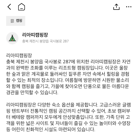
캠핑
리
리아띠캠핑장
아
충북 제천시 봉양읍 국사봉로 287
띠
캠
리아띠캠핑장  

핑
충북 제천시 봉양읍 국사봉로 287에 위치한 리아띠캠핑장은 자연
장
과의 완벽한 조화를 이루는 리조트형 캠핑장입니다. 이곳은 울창
한 숲과 맑은 계곡물로 둘러싸인 짙푸른 자연 속에서 힐링을 경험
할 수 있는 최적의 장소입니다. 여름철에 방문하면 시원한 물소리
와 함께 캠핑을 즐기고, 가을에 찾아오면 단풍으로 물든 아름다운 
경관을 만끽할 수 있습니다.  

리아띠캠핑장은 다양한 숙소 옵션을 제공합니다. 고급스러운 글램
핑 텐트부터 전통적인 캠핑 공간까지 선택할 수 있어, 초보 캠퍼부
터 베테랑 캠퍼까지 모두에게 안성맞춤입니다. 또한, 가족 단위 고
객을 위한 넓은 사이트 및 자녀들이 즐길 수 있는 놀이터와 수영장 
등 어린이 친화적인 시설도 마련되어 있습니다.
