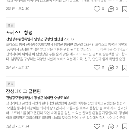
 캠핑 마니아들 사이에서 입소문이 자자한 인기 명소로, 사계절 내내 다양한 액티비티로 방
변
단
일
는
문객들을 맞이합니다. 특히, 하이글루의 독특한 시설인 글램핑 텐트는 고객들에게 아늑한 잠
캠
순
상
2달 전
조회 30
0
순
0
자리를 제공하며, 캠핑의 매력을 한층 더해 줍니다. 밖에서는 자연의 소리를 들으며, 내부에
핑!
하
에
간
서는 편안한 침대에서 하루의 피로를 풀 수 있는 완벽한 조화가 이루어집니다. 이곳의 장점
지
서
🏕
은 또 다른 캠핑의 매력인 바베큐 파티를 즐길 수 있는 공간이 마련되어 있어 친구나 가족과
이
만
 함께 좋은 시간을 보낼 수 있다는 것입니다. 또한, 하이글루 인근에는 다양한 트레킹 코스와
늘
캠핑
있
역
 자전거 도로가 있어 아웃도어 활동을 좋아하는 이들에게 더욱 참조할 만한 장소가 됩니다.
부
지
습
시
포레스트 창평
 담양의 아름다운 자연과 함께, 건강한 레저 활동을 즐기며 행복한 캠핑 경험을 쌓으실 수 있
족
니
니
너
습니다. 하이글루에서 특별한 순간을 만끽해보세요. 따뜻한 햇살과 함께하는 아침, 상징적인 
전남광주통합특별시 담양군 창평면 일산길 235-13
하
고
다.
무
담양의 죽녹원과 함께 어우러진 저녁, 그리고 고요한 밤하늘 아래에서 별을 바라보며 나누는 
포레스트 창평 전남광주통합특별시 담양군 창평면 일산길 235-13  포레스트 창평은 자연의
지
다
이야기들은 여러분의 캠핑 여행을 더욱 특별하게 만들어 줄 것입니다.  인기 정도: ★★★★
그
좋
 품속에서 진정한 휴식을 찾고 싶은 이들을 위한 완벽한 캠핑장입니다. 아름다운 전라남도의 
않
니
★
산악지대에 위치한 이 캠핑장은 푸른 숲과 맑은 계곡이 어우러진 경치로 방문객을 맞이합니
럴
네
은
고
다. 캠핑장을 구성하는 다양한 시설과 서비스 덕분에 가족, 친구, 연인과 함께 특별한 순간을
때
요
 만들어갈 수 있는 최적의 공간이 됩니다.  포레스트 창평은 주말마다 직접 재배한 신선한 농
디
싶
는
이
2달 전
조회 27
0
0
산물을 제공하는 캠핑장으로, 현지에서만 느낄 수 있는 자연의 맛을 경험할 수 있습니다. 또
자
어
차
번
한, 다양한 트레킹 코스와 자전거 도로는 캠퍼들이 탐험과 모험의 짜릿함을 누릴 수 있도록
인.
지
분
에
 만들어졌습니다. 저녁에는 별빛 아래에서 바베큐 파티를 즐기거나, 잔잔한 계곡 소리를 들
일
는
으며 깊은 숙면을 취할 수 있는 기회를 제공합니다.  이곳은 자연과의 완벽한 조화를 이루며,
하
는
캠핑
상
물
 다채로운 야외 활동을 제공합니다. 특히 어린이들은 안전하게 놀 수 있는 놀이시설이 마련
게
솔
장성레이크 글램핑
되어 있어 부모님들과 함께 즐거운 시간을 보낼 수 있습니다. 주변의 다양한 관광지와 먹거
과
건
눈
밭?
리를 탐험하는 재미도 포레스트 창평의 매력 중 하나입니다.  또한, 캠핑장을 방문한 후 지속
전남광주통합특별시 장성군 북이면 수성로 166
아
에
을
이
적으로 재방문하는 이들이 많아 인기가 날로 상승하고 있습니다. 포레스트 창평은 단순한 캠
장성레이크 글램핑 자연과 현대적인 편안함이 조화를 이루는 장성레이크 글램핑은 힐링과
웃
는
가
라
핑 그 이상을 제공하며, 자연을 사랑하는 모든 이들에게 꼭 한번 경험해봐야 할 장소로 자리
 모험을 동시에 제공하는 최적의 장소입니다. 아름다운 호수와 울창한 숲 속에 자리 잡고 있
도
크
려
잡았습니다.  인기 정도: ★★★★★
고
어, 스트레스를 잊고 온전히 자연 속에 몸을 맡길 수 있는 완벽한 환경을 자랑합니다. 장성레
어
기,
보
이크 글램핑은 고급스러운 글램핑 시설을 갖추고 있어, 바쁜 일상에서 잠시 벗어나 이곳에
해
의
무
 오면 사치스러운 휴식이 가능해집니다. 독립된 텐트에서 제공되는 특별한 불멍 공간은 소중
세
야
2달 전
조회 24
0
0
경
한 사람과 함께 따뜻한 이야기를 나눌 수 있는 소중한 시간을 만들어 줍니다. 또한, 주변의 자
게,
요.
하
연 환경은 하이킹과 자전거 타기 등 다양한 액티비티를 즐기기에 그야말로 완벽한 조건을 갖
계
형