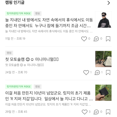
캠핑 인기글
늘
릿지마운틴기어 RIDGE
캠핑
지
늘 지내던 내 방에서도 자연 속에서의 휴식에서도 이동 
내
중인 차 안에서도  누구나 잠에 들기까지 조금 시간이
던
 걸리는 순간이 있습니다.  그럴 때는 차분하게 눈을 가
늘 지내던 내 방에서도 자연 속에서의 휴식에서도 이동 중인 차 안에서도  누
내
구나 잠에 들기까지 조금 시간이 걸리는 순간이 있습니다.  그럴 때는 차분하
려보세요. 마치 암막 커튼을 조용히 내리듯이.  Polarte
방
11일 전
조회 19
0
0
게 눈을 가려보세요. 마치 암막 커튼을 조용히 내리듯이.  Polartec® Wind
c® Wind Pro™의 온기가 눈가를 포근히 감싸줍니다. 
에
 Pro™의 온기가 눈가를 포근히 감싸줍니다.  차가운 공기를 차단하고, 얼굴
에 밀착하여 빛을 막아줍니다.  이 슬립 웜을 쓰는 것만으로 그곳은 나만의
서
 차가운 공기를 차단하고, 얼굴에 밀착하여 빛을 막아
 밤이 됩니다.  안녕히 주무세요.
첫
도
캠핑
줍니다.  이 슬립 웜을 쓰는 것만으로 그곳은 나만의 밤
모
자
첫 모토솔캠 😌☺️ 미니미니멀👌🏼
이 됩니다.  안녕히 주무세요.
토
연
첫 모토솔캠 😌☺️ 미니미니멀👌🏼
솔
속
24일 전
조회 70
1
1
캠
에
서
😌
의
☺️
이
릿지마운틴기어 RIDGE
캠핑
휴
미
걸
이걸 처음 만든지 10년이 넘었군요. 릿지의 초기 제품
식
니
처
에
미
인 ‘R 지퍼 지갑’입니다.  일상에서 늘 지니고 다니고 싶
음
서
니
어지는 물건에는 크기, 무게, 형태, 색감 사이의 아주 미
이걸 처음 만든지 10년이 넘었군요. 릿지의 초기 제품인 ‘R 지퍼 지갑’입니
만
도
멀
다.  일상에서 늘 지니고 다니고 싶어지는 물건에는 크기, 무게, 형태, 색감
묘한 밸런스가 존재합니다.  예를 들자면 일에 집중하
든
29일 전
조회 45
3
0
이
 사이의 아주 미묘한 밸런스가 존재합니다.  예를 들자면 일에 집중하느라 책
👌🏼
느라 책상 위 가장자리에 대충 걸쳐 놓아도 시야에 걸
지