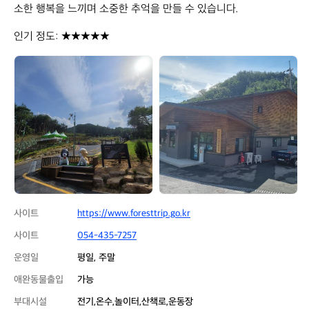
소한 행복을 느끼며 소중한 추억을 만들 수 있습니다.

인기 정도: ★★★★★
국
국
립
립
김
김
천
천
숲
숲
속
속
야
야
영
영
장
장
사이트
https://www.foresttrip.go.kr
사이트
054-435-7257
운영일
평일, 주말
애완동물출입
가능
부대시설
전기,온수,놀이터,산책로,운동장