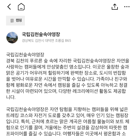
캠핑
국
국립김천숲속야영장
립
경상북도 김천시 대덕면 조룡길 865
김
천
국립김천숲속야영장  

숲
경북 김천의 푸르른 숲 속에 자리한 국립김천숲속야영장은 자연을 
속
사랑하는 캠퍼들에게 안성맞춤인 명소입니다. 이곳은 울창한 숲과 
야
맑은 공기가 어우러져 힐링하기에 완벽한 장소로, 도시의 번잡함
영
을 벗어나 여유로운 시간을 만끽할 수 있습니다. 가족이나 친구와 
장
함께 평화로운 자연 속에서 캠핑을 즐길 수 있도록 아늑하고 청결
한 시설이 마련되어 있으며, 다양한 레크리에이션 활동도 제공합
니다.

국립김천숲속야영장은 자연 탐험을 지향하는 캠퍼들을 위해 넓은 
트레킹 코스와 자전거 도로를 갖추고 있어, 매우 인기 있는 캠핑장
입니다. 특히, 근처에 흐르는 맑은 계곡은 여름철 물놀이와 보트 체
험으로 인기를 끌며, 겨울에는 주변의 설경을 감상하며 따뜻한 캠
프파이어를 즐길 수 있습니다. 여행자들은 이곳에서 평온함과 소