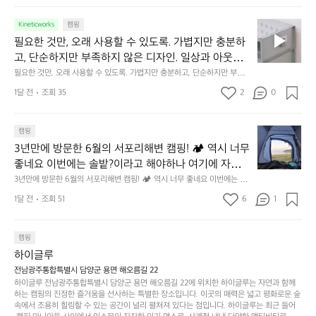
상 위 가장자리에 대충 걸쳐 놓아도 시야에 걸리적거리지 않는 것. R 지퍼 지
동
갑은 바로 그 위화감 없는 균형감에서 출발했습니다.  그중에서도 슬림함에
1
리적거리지 않는 것. R 지퍼 지갑은 바로 그 위화감 없
중
 철저히 집착했습니다. 튼튼한 내구도와 넉넉한 수납력을 해치치 않는 선에
필
0
Kineticworks
캠핑
는 균형감에서 출발했습니다.  그중에서도 슬림함에 철
인
서, 가장 가볍고 얇게 설계했습니다.  이 디자인과 사용감은, 꼭 직접 손으로
요
년
필요한 것만, 오래 사용할 수 있도록. 가볍지만 충분하
차
저히 집착했습니다. 튼튼한 내구도와 넉넉한 수납력을
 만져보며 경험해 보시기를 바랍니다.
한
이
안
고, 단순하지만 부족하지 않은 디자인. 일상과 아웃도
 해치치 않는 선에서, 가장 가볍고 얇게 설계했습니다. 
것
넘
에
어의 경계를 자연스럽게 이어주는 RIDGE MOUNTAIN 
필요한 것만, 오래 사용할 수 있도록. 가볍지만 충분하고, 단순하지만 부족하
 이 디자인과 사용감은, 꼭 직접 손으로 만져보며 경험
만,
었
서
지 않은 디자인. 일상과 아웃도어의 경계를 자연스럽게 이어주는 RIDGE M
GEAR. 키네틱웍스에서 만나보세요.
해 보시기를 바랍니다.
오
군
1달 전
조회 35
2
0
OUNTAIN GEAR. 키네틱웍스에서 만나보세요.
도
래
요.
누
사
릿
구
3
용
캠핑
지
나
년
할
의
3년만에 방문한 6월의 서포리해변 캠핑! 🏕 역시 너무 
잠
만
수
초
에
좋네요 이번에는 솔밭?이라고 해야하나 여기에 자리를 
에
있
기
들
잡았는데 정말 시원하고 경치도 좋네요  서해치고 물도 
3년만에 방문한 6월의 서포리해변 캠핑! 🏕 역시 너무 좋네요 이번에는 솔
방
도
제
기
밭?이라고 해야하나 여기에 자리를 잡았는데 정말 시원하고 경치도 좋네요 
맑은편, 아이들도 놀기 좋고 1박 2일은 넘 짧게 느껴지
문
록.
1달 전
조회 51
6
품
1
 서해치고 물도 맑은편, 아이들도 놀기 좋고 1박 2일은 넘 짧게 느껴지네요  .
까
네요  .1박 1동 1만원 (수금은 7시쯤, 동네에서 관리) .수
한
가
인
1박 1동 1만원 (수금은 7시쯤, 동네에서 관리) .수금하면서 음식물.쓰레기봉
지
투를 1개씩 나누어줌 .솔밭에 바로 화장실있음 .5분거리 cu .2분거리 음식점  
6
금하면서 음식물.쓰레기봉투를 1개씩 나누어줌 .솔밭에 
볍
‘R
조
항구에서부터 해변까지 버스도 다니네요 ㅎㅎㅎ 아이들 엄청 좋아하네요 점
월
캠핑
지
지
바로 화장실있음 .5분거리 cu .2분거리 음식점  항구에
금
심쯤도착해서 철수할때까지 물놀이 3타임이나 했네요 ⛱️
의
만
퍼
하이글루
서부터 해변까지 버스도 다니네요 ㅎㅎㅎ 아이들 엄청
시
서
충
지
간
전남광주통합특별시 담양군 용면 해오름길 22
 좋아하네요 점심쯤도착해서 철수할때까지 물놀이 3
포
분
갑’입
하이글루 전남광주통합특별시 담양군 용면 해오름길 22에 위치한 하이글루는 자연과 함께
이
타임이나 했네요 ⛱️
리
하
니
하는 캠핑의 진정한 즐거움을 선사하는 특별한 장소입니다. 이곳의 매력은 넓고 평화로운 숲
걸
해
속에서 조용히 힐링할 수 있는 공간이 널리 펼쳐져 있다는 점입니다. 하이글루는 최근 들어
고,
다.
리