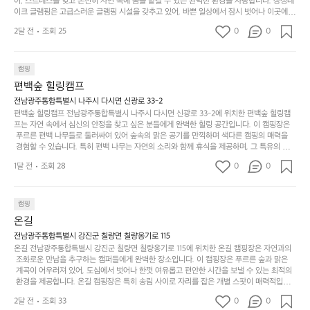
고
어, 스트레스를 잊고 온전히 자연 속에 몸을 맡길 수 있는 완벽한 환경을 자랑합니다. 장성레
어
기,
보
이크 글램핑은 고급스러운 글램핑 시설을 갖추고 있어, 바쁜 일상에서 잠시 벗어나 이곳에
해
의
무
 오면 사치스러운 휴식이 가능해집니다. 독립된 텐트에서 제공되는 특별한 불멍 공간은 소중
세
야
2달 전
조회 25
0
0
경
한 사람과 함께 따뜻한 이야기를 나눌 수 있는 소중한 시간을 만들어 줍니다. 또한, 주변의 자
게,
요.
하
연 환경은 하이킹과 자전거 타기 등 다양한 액티비티를 즐기기에 그야말로 완벽한 조건을 갖
계
형
마
나
추고 있습니다. 이곳에서의 캠핑은 단순한 숙박이 아닌, 가족과 친구들과 함께 소중한 추억
를
태,
치
여
을 창출하는 시간이 될 것입니다. 특히 식사를 좋아하는 분들에게는 매주 특별한 바비큐 파
캠핑
자
색
암
기
티와 지역에서 나는 신선한 재료로 만든 다양한 요리를 제공하여 미각을 만족시켜 줍니다. 
편백숲 힐링캠프
연
감
 장성레이크 글램핑은 그 아름다운 경관과 최고 품질의 시설 덕분에 최근 몇 년 사이에 특히
막
에
스
사
 주목받고 있는 캠핑장 중 하나입니다. 주말이면 방문객이 가득해 예약이 빠르게 차는 만큼
전남광주통합특별시 나주시 다시면 신광로 33-2
커
자
 미리 일정을 계획하시는 것이 좋습니다. 나만의 프라이빗한 공간에서 가족 및 사랑하는 사
럽
이
편백숲 힐링캠프 전남광주통합특별시 나주시 다시면 신광로 33-2에 위치한 편백숲 힐링캠
튼
리
람들과 함께하세요. 당신의 대자연 속 힐링을 기다리는 장성레이크 글램핑은 언젠가 반드시
프는 자연 속에서 심신의 안정을 찾고 싶은 분들에게 완벽한 힐링 공간입니다. 이 캠핑장은
게
의
을
를
 방문해봐야 할 명소로 자리매김하였습니다. 인기 정도: ★★★★★
 푸르른 편백 나무들로 둘러싸여 있어 숲속의 맑은 공기를 만끽하며 색다른 캠핑의 매력을
이
아
조
잡
 경험할 수 있습니다. 특히 편백 나무는 자연의 소리와 함께 휴식을 제공하며, 그 특유의 아로
어
주
용
았
마향이 심리적 안정감을 가져다줍니다. 이곳에서 아침 햇살을 맞으며 조용한 숲속에서의 커
주
미
1달 전
조회 28
0
0
피 한 잔은 그 어떤 도시의 카페에서 느끼기 힘든 특별함을 선사합니다. 편백숲 힐링캠프는
히
는
는
묘
 다양한 숙소 타입을 갖추고 있어 가족 단위는 물론 친구나 연인과 함께 더욱 기억에 남는 특
내
데
별한 시간을 보낼 수 있습니다. 주변에는 자전거 도로와 하이킹 트레일이 있어 액티비티를
R
한
리
정
 즐길 수 있는 기회도 많은데, 자전거를 타거나 숲속을 거닐며 다양한 생태계를 체험해보는
I
캠핑
밸
듯
말
 것도 일상의 스트레스를 잊게 해줍니다. 또한, 캠프파이어를 즐기며 별빛 아래서 시간을 보
D
런
온길
이.
시
내는 것은 일상에서 벗어나 새로운 여유를 찾는 방법입니다. 운영자는 항상 방문객의 편안함
G
스
P
과 안전을 최우선으로 생각하고 있으며, 깨끗하고 잘 관리된 시설을 자랑합니다. 가족들이
원
전남광주통합특별시 강진군 칠량면 칠량옹기로 115
E
가
 함께하는 모닥불 구이 파티나 친구들과의 캠핑 퀴즈도 놓칠 수 없는 재미가 됩니다. 자연과
o
온길 전남광주통합특별시 강진군 칠량면 칠량옹기로 115에 위치한 온길 캠핑장은 자연과의
하
M
의 조화 속에서 힐링할 수 있는 편백숲 힐링캠프는 현대인의 바쁜 일상에서 벗어나 소중한
존
 조화로운 만남을 추구하는 캠퍼들에게 완벽한 장소입니다. 이 캠핑장은 푸르른 숲과 맑은
l
고
 시간을 가지고 싶은 분들에게 특히 추천드립니다. 지금 바로 나주로 떠나 여유로움과 행복
O
 계곡이 어우러져 있어, 도심에서 벗어나 한껏 여유롭고 편안한 시간을 보낼 수 있는 최적의
재
a
경
이 가득한 캠핑을 경험해보세요! 인기 정도: ★★★★☆
 환경을 제공합니다. 온길 캠핑장은 특히 송림 사이로 자리를 잡은 개별 스팟이 매력적입니
U
합
r
치
다. 각 사이트마다 적당한 간격이 유지되어 있어 프라이빗한 캠핑을 선호하는 분들에게는 더 
N
니
t
2달 전
조회 33
0
도
0
없이 좋은 선택이지요. 숲속에서의 고요한 밤, 별빛 아래서의 캠핑은 마치 동화 속에 들어온