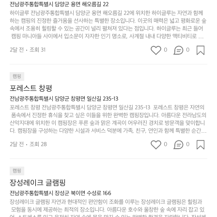
서
충
지
간
전남광주통합특별시 담양군 용면 해오름길 22
 좋아하네요 점심쯤도착해서 철수할때까지 물놀이 3
포
분
갑’입
하이글루 전남광주통합특별시 담양군 용면 해오름길 22에 위치한 하이글루는 자연과 함께
이
타임이나 했네요 ⛱️
리
하
니
하는 캠핑의 진정한 즐거움을 선사하는 특별한 장소입니다. 이곳의 매력은 넓고 평화로운 숲
걸
해
속에서 조용히 힐링할 수 있는 공간이 널리 펼쳐져 있다는 점입니다. 하이글루는 최근 들어
고,
다.
리
 캠핑 마니아들 사이에서 입소문이 자자한 인기 명소로, 사계절 내내 다양한 액티비티로 방
변
단
일
는
문객들을 맞이합니다. 특히, 하이글루의 독특한 시설인 글램핑 텐트는 고객들에게 아늑한 잠
캠
순
상
2달 전
조회 31
0
순
0
자리를 제공하며, 캠핑의 매력을 한층 더해 줍니다. 밖에서는 자연의 소리를 들으며, 내부에
핑!
하
에
간
서는 편안한 침대에서 하루의 피로를 풀 수 있는 완벽한 조화가 이루어집니다. 이곳의 장점
지
서
🏕
은 또 다른 캠핑의 매력인 바베큐 파티를 즐길 수 있는 공간이 마련되어 있어 친구나 가족과
이
만
 함께 좋은 시간을 보낼 수 있다는 것입니다. 또한, 하이글루 인근에는 다양한 트레킹 코스와
늘
캠핑
있
역
 자전거 도로가 있어 아웃도어 활동을 좋아하는 이들에게 더욱 참조할 만한 장소가 됩니다.
부
지
습
시
포레스트 창평
 담양의 아름다운 자연과 함께, 건강한 레저 활동을 즐기며 행복한 캠핑 경험을 쌓으실 수 있
족
니
니
너
습니다. 하이글루에서 특별한 순간을 만끽해보세요. 따뜻한 햇살과 함께하는 아침, 상징적인 
전남광주통합특별시 담양군 창평면 일산길 235-13
하
고
다.
무
담양의 죽녹원과 함께 어우러진 저녁, 그리고 고요한 밤하늘 아래에서 별을 바라보며 나누는 
포레스트 창평 전남광주통합특별시 담양군 창평면 일산길 235-13  포레스트 창평은 자연의
지
다
이야기들은 여러분의 캠핑 여행을 더욱 특별하게 만들어 줄 것입니다.  인기 정도: ★★★★
그
좋
 품속에서 진정한 휴식을 찾고 싶은 이들을 위한 완벽한 캠핑장입니다. 아름다운 전라남도의 
않
니
★
산악지대에 위치한 이 캠핑장은 푸른 숲과 맑은 계곡이 어우러진 경치로 방문객을 맞이합니
럴
네
은
고
다. 캠핑장을 구성하는 다양한 시설과 서비스 덕분에 가족, 친구, 연인과 함께 특별한 순간을
때
요
 만들어갈 수 있는 최적의 공간이 됩니다.  포레스트 창평은 주말마다 직접 재배한 신선한 농
디
싶
는
이
2달 전
조회 28
0
0
산물을 제공하는 캠핑장으로, 현지에서만 느낄 수 있는 자연의 맛을 경험할 수 있습니다. 또
자
어
차
번
한, 다양한 트레킹 코스와 자전거 도로는 캠퍼들이 탐험과 모험의 짜릿함을 누릴 수 있도록
인.
지
분
에
 만들어졌습니다. 저녁에는 별빛 아래에서 바베큐 파티를 즐기거나, 잔잔한 계곡 소리를 들
일
는
으며 깊은 숙면을 취할 수 있는 기회를 제공합니다.  이곳은 자연과의 완벽한 조화를 이루며,
하
는
캠핑
상
물
 다채로운 야외 활동을 제공합니다. 특히 어린이들은 안전하게 놀 수 있는 놀이시설이 마련
게
솔
장성레이크 글램핑
되어 있어 부모님들과 함께 즐거운 시간을 보낼 수 있습니다. 주변의 다양한 관광지와 먹거
과
건
눈
밭?
리를 탐험하는 재미도 포레스트 창평의 매력 중 하나입니다.  또한, 캠핑장을 방문한 후 지속
전남광주통합특별시 장성군 북이면 수성로 166
아
에
을
이
적으로 재방문하는 이들이 많아 인기가 날로 상승하고 있습니다. 포레스트 창평은 단순한 캠
장성레이크 글램핑 자연과 현대적인 편안함이 조화를 이루는 장성레이크 글램핑은 힐링과
웃
는
가
라
핑 그 이상을 제공하며, 자연을 사랑하는 모든 이들에게 꼭 한번 경험해봐야 할 장소로 자리
 모험을 동시에 제공하는 최적의 장소입니다. 아름다운 호수와 울창한 숲 속에 자리 잡고 있
도
크
려
잡았습니다.  인기 정도: ★★★★★