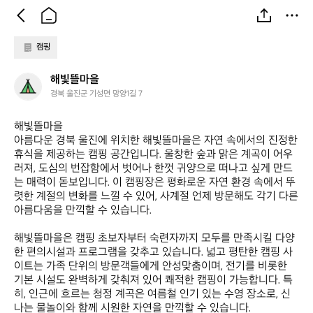
캠핑
해
해빛뜰마을
빛
경북 울진군 기성면 망양1길 7
뜰
마
해빛뜰마을  

을
아름다운 경북 울진에 위치한 해빛뜰마을은 자연 속에서의 진정한 
휴식을 제공하는 캠핑 공간입니다. 울창한 숲과 맑은 계곡이 어우
러져, 도심의 번잡함에서 벗어나 한껏 귀양으로 떠나고 싶게 만드
는 매력이 돋보입니다. 이 캠핑장은 평화로운 자연 환경 속에서 뚜
렷한 계절의 변화를 느낄 수 있어, 사계절 언제 방문해도 각기 다른 
아름다움을 만끽할 수 있습니다.

해빛뜰마을은 캠핑 초보자부터 숙련자까지 모두를 만족시킬 다양
한 편의시설과 프로그램을 갖추고 있습니다. 넓고 평탄한 캠핑 사
이트는 가족 단위의 방문객들에게 안성맞춤이며, 전기를 비롯한 
기본 시설도 완벽하게 갖춰져 있어 쾌적한 캠핑이 가능합니다. 특
히, 인근에 흐르는 청정 계곡은 여름철 인기 있는 수영 장소로, 신
나는 물놀이와 함께 시원한 자연을 만끽할 수 있습니다.
