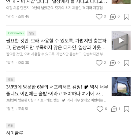
에
미
인 ‘R 지퍼 지갑’입니다.  일상에서 늘 지니고 다니고 싶
음
서
니
어지는 물건에는 크기, 무게, 형태, 색감 사이의 아주 미
이걸 처음 만든지 10년이 넘었군요. 릿지의 초기 제품인 ‘R 지퍼 지갑’입니
만
도
멀
다.  일상에서 늘 지니고 다니고 싶어지는 물건에는 크기, 무게, 형태, 색감
묘한 밸런스가 존재합니다.  예를 들자면 일에 집중하
든
1달 전
조회 46
3
0
이
 사이의 아주 미묘한 밸런스가 존재합니다.  예를 들자면 일에 집중하느라 책
👌🏼
느라 책상 위 가장자리에 대충 걸쳐 놓아도 시야에 걸
지
상 위 가장자리에 대충 걸쳐 놓아도 시야에 걸리적거리지 않는 것. R 지퍼 지
동
갑은 바로 그 위화감 없는 균형감에서 출발했습니다.  그중에서도 슬림함에
1
리적거리지 않는 것. R 지퍼 지갑은 바로 그 위화감 없
중
 철저히 집착했습니다. 튼튼한 내구도와 넉넉한 수납력을 해치치 않는 선에
필
0
Kineticworks
캠핑
는 균형감에서 출발했습니다.  그중에서도 슬림함에 철
인
서, 가장 가볍고 얇게 설계했습니다.  이 디자인과 사용감은, 꼭 직접 손으로
요
년
필요한 것만, 오래 사용할 수 있도록. 가볍지만 충분하
차
저히 집착했습니다. 튼튼한 내구도와 넉넉한 수납력을
 만져보며 경험해 보시기를 바랍니다.
한
이
안
고, 단순하지만 부족하지 않은 디자인. 일상과 아웃도
 해치치 않는 선에서, 가장 가볍고 얇게 설계했습니다. 
것
넘
에
어의 경계를 자연스럽게 이어주는 RIDGE MOUNTAIN 
필요한 것만, 오래 사용할 수 있도록. 가볍지만 충분하고, 단순하지만 부족하
 이 디자인과 사용감은, 꼭 직접 손으로 만져보며 경험
만,
었
서
지 않은 디자인. 일상과 아웃도어의 경계를 자연스럽게 이어주는 RIDGE M
GEAR. 키네틱웍스에서 만나보세요.
해 보시기를 바랍니다.
오
군
1달 전
조회 38
2
0
OUNTAIN GEAR. 키네틱웍스에서 만나보세요.
도
래
요.
누
사
릿
구
3
용
캠핑
지
나
년
할
의
3년만에 방문한 6월의 서포리해변 캠핑! 🏕 역시 너무 
잠
만
수
초
에
좋네요 이번에는 솔밭?이라고 해야하나 여기에 자리를 
에
있
기
들
잡았는데 정말 시원하고 경치도 좋네요  서해치고 물도 
3년만에 방문한 6월의 서포리해변 캠핑! 🏕 역시 너무 좋네요 이번에는 솔
방
도
제
기
밭?이라고 해야하나 여기에 자리를 잡았는데 정말 시원하고 경치도 좋네요 
맑은편, 아이들도 놀기 좋고 1박 2일은 넘 짧게 느껴지
문
록.
1달 전
조회 51
6
품
1
 서해치고 물도 맑은편, 아이들도 놀기 좋고 1박 2일은 넘 짧게 느껴지네요  .
까
네요  .1박 1동 1만원 (수금은 7시쯤, 동네에서 관리) .수
한
가
인
1박 1동 1만원 (수금은 7시쯤, 동네에서 관리) .수금하면서 음식물.쓰레기봉
지
투를 1개씩 나누어줌 .솔밭에 바로 화장실있음 .5분거리 cu .2분거리 음식점  
6
금하면서 음식물.쓰레기봉투를 1개씩 나누어줌 .솔밭에 
볍
‘R
조
항구에서부터 해변까지 버스도 다니네요 ㅎㅎㅎ 아이들 엄청 좋아하네요 점
월
캠핑
지
지
바로 화장실있음 .5분거리 cu .2분거리 음식점  항구에
금
심쯤도착해서 철수할때까지 물놀이 3타임이나 했네요 ⛱️
의
만
퍼
하이글루
서부터 해변까지 버스도 다니네요 ㅎㅎㅎ 아이들 엄청
시