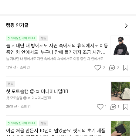
캠핑 인기글
늘
릿지마운틴기어 RIDGE
캠핑
지
늘 지내던 내 방에서도 자연 속에서의 휴식에서도 이동 
내
중인 차 안에서도  누구나 잠에 들기까지 조금 시간이
던
 걸리는 순간이 있습니다.  그럴 때는 차분하게 눈을 가
늘 지내던 내 방에서도 자연 속에서의 휴식에서도 이동 중인 차 안에서도  누
내
구나 잠에 들기까지 조금 시간이 걸리는 순간이 있습니다.  그럴 때는 차분하
려보세요. 마치 암막 커튼을 조용히 내리듯이.  Polarte
방
13일 전
조회 21
0
0
게 눈을 가려보세요. 마치 암막 커튼을 조용히 내리듯이.  Polartec® Wind
c® Wind Pro™의 온기가 눈가를 포근히 감싸줍니다. 
에
 Pro™의 온기가 눈가를 포근히 감싸줍니다.  차가운 공기를 차단하고, 얼굴
에 밀착하여 빛을 막아줍니다.  이 슬립 웜을 쓰는 것만으로 그곳은 나만의
서
 차가운 공기를 차단하고, 얼굴에 밀착하여 빛을 막아
 밤이 됩니다.  안녕히 주무세요.
첫
도
캠핑
줍니다.  이 슬립 웜을 쓰는 것만으로 그곳은 나만의 밤
모
자
첫 모토솔캠 😌☺️ 미니미니멀👌🏼
이 됩니다.  안녕히 주무세요.
토
연
첫 모토솔캠 😌☺️ 미니미니멀👌🏼
솔
속
26일 전
조회 71
1
1
캠
에
서
😌
의
☺️
이
릿지마운틴기어 RIDGE
캠핑
휴
미
걸
이걸 처음 만든지 10년이 넘었군요. 릿지의 초기 제품
식
니
처