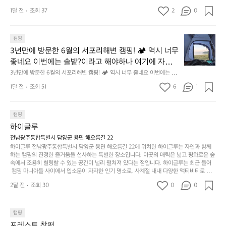
만,
었
서
지 않은 디자인. 일상과 아웃도어의 경계를 자연스럽게 이어주는 RIDGE M
GEAR. 키네틱웍스에서 만나보세요.
해 보시기를 바랍니다.
오
군
1달 전
조회 37
2
0
OUNTAIN GEAR. 키네틱웍스에서 만나보세요.
도
래
요.
누
사
릿
구
3
용
캠핑
지
나
년
할
의
3년만에 방문한 6월의 서포리해변 캠핑! 🏕 역시 너무 
잠
만
수
초
에
좋네요 이번에는 솔밭?이라고 해야하나 여기에 자리를 
에
있
기
들
잡았는데 정말 시원하고 경치도 좋네요  서해치고 물도 
3년만에 방문한 6월의 서포리해변 캠핑! 🏕 역시 너무 좋네요 이번에는 솔
방
도
제
기
밭?이라고 해야하나 여기에 자리를 잡았는데 정말 시원하고 경치도 좋네요 
맑은편, 아이들도 놀기 좋고 1박 2일은 넘 짧게 느껴지
문
록.
1달 전
조회 51
6
품
1
 서해치고 물도 맑은편, 아이들도 놀기 좋고 1박 2일은 넘 짧게 느껴지네요  .
까
네요  .1박 1동 1만원 (수금은 7시쯤, 동네에서 관리) .수
한
가
인
1박 1동 1만원 (수금은 7시쯤, 동네에서 관리) .수금하면서 음식물.쓰레기봉
지
투를 1개씩 나누어줌 .솔밭에 바로 화장실있음 .5분거리 cu .2분거리 음식점  
6
금하면서 음식물.쓰레기봉투를 1개씩 나누어줌 .솔밭에 
볍
‘R
조
항구에서부터 해변까지 버스도 다니네요 ㅎㅎㅎ 아이들 엄청 좋아하네요 점
월
캠핑
지
지
바로 화장실있음 .5분거리 cu .2분거리 음식점  항구에
금
심쯤도착해서 철수할때까지 물놀이 3타임이나 했네요 ⛱️
의
만
퍼
하이글루
서부터 해변까지 버스도 다니네요 ㅎㅎㅎ 아이들 엄청
시
서
충
지
간
전남광주통합특별시 담양군 용면 해오름길 22
 좋아하네요 점심쯤도착해서 철수할때까지 물놀이 3
포
분
갑’입
하이글루 전남광주통합특별시 담양군 용면 해오름길 22에 위치한 하이글루는 자연과 함께
이
타임이나 했네요 ⛱️
리
하
니
하는 캠핑의 진정한 즐거움을 선사하는 특별한 장소입니다. 이곳의 매력은 넓고 평화로운 숲
걸
해
속에서 조용히 힐링할 수 있는 공간이 널리 펼쳐져 있다는 점입니다. 하이글루는 최근 들어
고,
다.
리
 캠핑 마니아들 사이에서 입소문이 자자한 인기 명소로, 사계절 내내 다양한 액티비티로 방
변
단
일
는
문객들을 맞이합니다. 특히, 하이글루의 독특한 시설인 글램핑 텐트는 고객들에게 아늑한 잠
캠
순
상
2달 전
조회 30
0
순
0
자리를 제공하며, 캠핑의 매력을 한층 더해 줍니다. 밖에서는 자연의 소리를 들으며, 내부에
핑!
하
에
간
서는 편안한 침대에서 하루의 피로를 풀 수 있는 완벽한 조화가 이루어집니다. 이곳의 장점
지
서
🏕
은 또 다른 캠핑의 매력인 바베큐 파티를 즐길 수 있는 공간이 마련되어 있어 친구나 가족과
이
만
 함께 좋은 시간을 보낼 수 있다는 것입니다. 또한, 하이글루 인근에는 다양한 트레킹 코스와
늘
캠핑
있
역
 자전거 도로가 있어 아웃도어 활동을 좋아하는 이들에게 더욱 참조할 만한 장소가 됩니다.
부
지
습
시
포레스트 창평