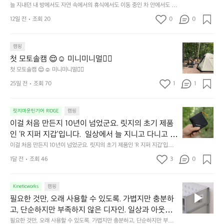
던
 걸리는 순간이 있습니다.  그럴 때는 차분하게 눈을 가
늘 지내던 내 방에서도 자연 속에서의 휴식에서도 이동 중인 차 안에서도  누
내
구나 잠에 들기까지 조금 시간이 걸리는 순간이 있습니다.  그럴 때는 차분하
려보세요. 마치 암막 커튼을 조용히 내리듯이.  Polarte
방
12일 전
조회 20
0
0
게 눈을 가려보세요. 마치 암막 커튼을 조용히 내리듯이.  Polartec® Wind
c® Wind Pro™의 온기가 눈가를 포근히 감싸줍니다. 
에
 Pro™의 온기가 눈가를 포근히 감싸줍니다.  차가운 공기를 차단하고, 얼굴
에 밀착하여 빛을 막아줍니다.  이 슬립 웜을 쓰는 것만으로 그곳은 나만의
서
 차가운 공기를 차단하고, 얼굴에 밀착하여 빛을 막아
 밤이 됩니다.  안녕히 주무세요.
첫
도
캠핑
줍니다.  이 슬립 웜을 쓰는 것만으로 그곳은 나만의 밤
모
자
첫 모토솔캠 😌☺️ 미니미니멀👌🏼
이 됩니다.  안녕히 주무세요.
토
연
첫 모토솔캠 😌☺️ 미니미니멀👌🏼
솔
속
25일 전
조회 70
1
1
캠
에
서
😌
의
☺️
이
릿지마운틴기어 RIDGE
캠핑
휴
미
걸
이걸 처음 만든지 10년이 넘었군요. 릿지의 초기 제품
식
니
처
에
미
인 ‘R 지퍼 지갑’입니다.  일상에서 늘 지니고 다니고 싶
음
서
니
어지는 물건에는 크기, 무게, 형태, 색감 사이의 아주 미
이걸 처음 만든지 10년이 넘었군요. 릿지의 초기 제품인 ‘R 지퍼 지갑’입니
만
도
멀
다.  일상에서 늘 지니고 다니고 싶어지는 물건에는 크기, 무게, 형태, 색감
묘한 밸런스가 존재합니다.  예를 들자면 일에 집중하
든
1달 전
조회 46
3
0
이
 사이의 아주 미묘한 밸런스가 존재합니다.  예를 들자면 일에 집중하느라 책
👌🏼
느라 책상 위 가장자리에 대충 걸쳐 놓아도 시야에 걸
지
상 위 가장자리에 대충 걸쳐 놓아도 시야에 걸리적거리지 않는 것. R 지퍼 지
동
갑은 바로 그 위화감 없는 균형감에서 출발했습니다.  그중에서도 슬림함에
1
리적거리지 않는 것. R 지퍼 지갑은 바로 그 위화감 없
중
 철저히 집착했습니다. 튼튼한 내구도와 넉넉한 수납력을 해치치 않는 선에
필
0
Kineticworks
캠핑
는 균형감에서 출발했습니다.  그중에서도 슬림함에 철
인
서, 가장 가볍고 얇게 설계했습니다.  이 디자인과 사용감은, 꼭 직접 손으로
요
년
필요한 것만, 오래 사용할 수 있도록. 가볍지만 충분하
차
저히 집착했습니다. 튼튼한 내구도와 넉넉한 수납력을
 만져보며 경험해 보시기를 바랍니다.
한
이
안
고, 단순하지만 부족하지 않은 디자인. 일상과 아웃도
 해치치 않는 선에서, 가장 가볍고 얇게 설계했습니다. 
것
넘
에
어의 경계를 자연스럽게 이어주는 RIDGE MOUNTAIN 
필요한 것만, 오래 사용할 수 있도록. 가볍지만 충분하고, 단순하지만 부족하
 이 디자인과 사용감은, 꼭 직접 손으로 만져보며 경험