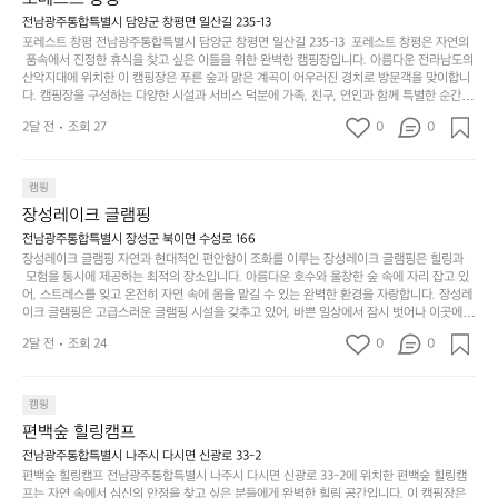
 담양의 아름다운 자연과 함께, 건강한 레저 활동을 즐기며 행복한 캠핑 경험을 쌓으실 수 있
족
니
니
너
습니다. 하이글루에서 특별한 순간을 만끽해보세요. 따뜻한 햇살과 함께하는 아침, 상징적인 
전남광주통합특별시 담양군 창평면 일산길 235-13
하
고
다.
무
담양의 죽녹원과 함께 어우러진 저녁, 그리고 고요한 밤하늘 아래에서 별을 바라보며 나누는 
포레스트 창평 전남광주통합특별시 담양군 창평면 일산길 235-13  포레스트 창평은 자연의
지
다
이야기들은 여러분의 캠핑 여행을 더욱 특별하게 만들어 줄 것입니다.  인기 정도: ★★★★
그
좋
 품속에서 진정한 휴식을 찾고 싶은 이들을 위한 완벽한 캠핑장입니다. 아름다운 전라남도의 
않
니
★
산악지대에 위치한 이 캠핑장은 푸른 숲과 맑은 계곡이 어우러진 경치로 방문객을 맞이합니
럴
네
은
고
다. 캠핑장을 구성하는 다양한 시설과 서비스 덕분에 가족, 친구, 연인과 함께 특별한 순간을
때
요
 만들어갈 수 있는 최적의 공간이 됩니다.  포레스트 창평은 주말마다 직접 재배한 신선한 농
디
싶
는
이
2달 전
조회 27
0
0
산물을 제공하는 캠핑장으로, 현지에서만 느낄 수 있는 자연의 맛을 경험할 수 있습니다. 또
자
어
차
번
한, 다양한 트레킹 코스와 자전거 도로는 캠퍼들이 탐험과 모험의 짜릿함을 누릴 수 있도록
인.
지
분
에
 만들어졌습니다. 저녁에는 별빛 아래에서 바베큐 파티를 즐기거나, 잔잔한 계곡 소리를 들
일
는
으며 깊은 숙면을 취할 수 있는 기회를 제공합니다.  이곳은 자연과의 완벽한 조화를 이루며,
하
는
캠핑
상
물
 다채로운 야외 활동을 제공합니다. 특히 어린이들은 안전하게 놀 수 있는 놀이시설이 마련
게
솔
장성레이크 글램핑
되어 있어 부모님들과 함께 즐거운 시간을 보낼 수 있습니다. 주변의 다양한 관광지와 먹거
과
건
눈
밭?
리를 탐험하는 재미도 포레스트 창평의 매력 중 하나입니다.  또한, 캠핑장을 방문한 후 지속
전남광주통합특별시 장성군 북이면 수성로 166
아
에
을
이
적으로 재방문하는 이들이 많아 인기가 날로 상승하고 있습니다. 포레스트 창평은 단순한 캠
장성레이크 글램핑 자연과 현대적인 편안함이 조화를 이루는 장성레이크 글램핑은 힐링과
웃
는
가
라
핑 그 이상을 제공하며, 자연을 사랑하는 모든 이들에게 꼭 한번 경험해봐야 할 장소로 자리
 모험을 동시에 제공하는 최적의 장소입니다. 아름다운 호수와 울창한 숲 속에 자리 잡고 있
도
크
려
잡았습니다.  인기 정도: ★★★★★
고
어, 스트레스를 잊고 온전히 자연 속에 몸을 맡길 수 있는 완벽한 환경을 자랑합니다. 장성레
어
기,
보
이크 글램핑은 고급스러운 글램핑 시설을 갖추고 있어, 바쁜 일상에서 잠시 벗어나 이곳에
해
의
무
 오면 사치스러운 휴식이 가능해집니다. 독립된 텐트에서 제공되는 특별한 불멍 공간은 소중
세
야
2달 전
조회 24
0
0
경
한 사람과 함께 따뜻한 이야기를 나눌 수 있는 소중한 시간을 만들어 줍니다. 또한, 주변의 자
게,
요.
하
연 환경은 하이킹과 자전거 타기 등 다양한 액티비티를 즐기기에 그야말로 완벽한 조건을 갖
계
형
마
나
추고 있습니다. 이곳에서의 캠핑은 단순한 숙박이 아닌, 가족과 친구들과 함께 소중한 추억
를
태,
치
여
을 창출하는 시간이 될 것입니다. 특히 식사를 좋아하는 분들에게는 매주 특별한 바비큐 파
캠핑
자
색
암
기
티와 지역에서 나는 신선한 재료로 만든 다양한 요리를 제공하여 미각을 만족시켜 줍니다. 
편백숲 힐링캠프
연
감
 장성레이크 글램핑은 그 아름다운 경관과 최고 품질의 시설 덕분에 최근 몇 년 사이에 특히
막
에
스
사
 주목받고 있는 캠핑장 중 하나입니다. 주말이면 방문객이 가득해 예약이 빠르게 차는 만큼
전남광주통합특별시 나주시 다시면 신광로 33-2
커
자
 미리 일정을 계획하시는 것이 좋습니다. 나만의 프라이빗한 공간에서 가족 및 사랑하는 사
럽
이
편백숲 힐링캠프 전남광주통합특별시 나주시 다시면 신광로 33-2에 위치한 편백숲 힐링캠
튼
리
람들과 함께하세요. 당신의 대자연 속 힐링을 기다리는 장성레이크 글램핑은 언젠가 반드시
프는 자연 속에서 심신의 안정을 찾고 싶은 분들에게 완벽한 힐링 공간입니다. 이 캠핑장은
게