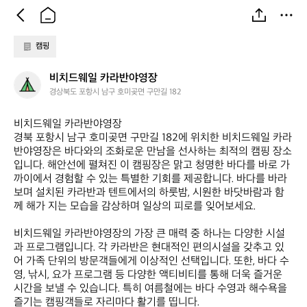
캠핑
비
비치드웨일 카라반야영장
치
경상북도 포항시 남구 호미곶면 구만길 182
드
웨
비치드웨일 카라반야영장  

일
경북 포항시 남구 호미곶면 구만길 182에 위치한 비치드웨일 카라
카
반야영장은 바다와의 조화로운 만남을 선사하는 최적의 캠핑 장소
라
입니다. 해안선에 펼쳐진 이 캠핑장은 맑고 청명한 바다를 바로 가
반
까이에서 경험할 수 있는 특별한 기회를 제공합니다. 바다를 바라
야
보며 설치된 카라반과 텐트에서의 하룻밤, 시원한 바닷바람과 함
영
께 해가 지는 모습을 감상하며 일상의 피로를 잊어보세요.

장
비치드웨일 카라반야영장의 가장 큰 매력 중 하나는 다양한 시설
과 프로그램입니다. 각 카라반은 현대적인 편의시설을 갖추고 있
어 가족 단위의 방문객들에게 이상적인 선택입니다. 또한, 바다 수
영, 낚시, 요가 프로그램 등 다양한 액티비티를 통해 더욱 즐거운 
시간을 보낼 수 있습니다. 특히 여름철에는 바다 수영과 해수욕을 
즐기는 캠핑객들로 자리마다 활기를 띱니다. 
