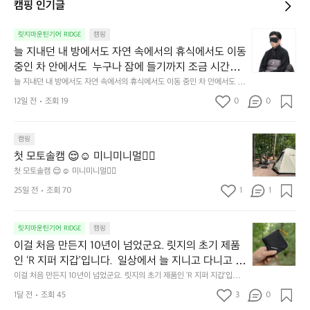
캠핑 인기글
늘
릿지마운틴기어 RIDGE
캠핑
지
늘 지내던 내 방에서도 자연 속에서의 휴식에서도 이동 
내
중인 차 안에서도  누구나 잠에 들기까지 조금 시간이
던
 걸리는 순간이 있습니다.  그럴 때는 차분하게 눈을 가
늘 지내던 내 방에서도 자연 속에서의 휴식에서도 이동 중인 차 안에서도  누
내
구나 잠에 들기까지 조금 시간이 걸리는 순간이 있습니다.  그럴 때는 차분하
려보세요. 마치 암막 커튼을 조용히 내리듯이.  Polarte
방
12일 전
조회 19
0
0
게 눈을 가려보세요. 마치 암막 커튼을 조용히 내리듯이.  Polartec® Wind
c® Wind Pro™의 온기가 눈가를 포근히 감싸줍니다. 
에
 Pro™의 온기가 눈가를 포근히 감싸줍니다.  차가운 공기를 차단하고, 얼굴
에 밀착하여 빛을 막아줍니다.  이 슬립 웜을 쓰는 것만으로 그곳은 나만의
서
 차가운 공기를 차단하고, 얼굴에 밀착하여 빛을 막아
 밤이 됩니다.  안녕히 주무세요.
첫
도
캠핑
줍니다.  이 슬립 웜을 쓰는 것만으로 그곳은 나만의 밤
모
자
첫 모토솔캠 😌☺️ 미니미니멀👌🏼
이 됩니다.  안녕히 주무세요.
토
연
첫 모토솔캠 😌☺️ 미니미니멀👌🏼
솔
속
25일 전
조회 70
1
1
캠
에
서
😌
의
☺️
이
릿지마운틴기어 RIDGE
캠핑
휴
미
걸
이걸 처음 만든지 10년이 넘었군요. 릿지의 초기 제품
식
니
처
에
미
인 ‘R 지퍼 지갑’입니다.  일상에서 늘 지니고 다니고 싶
음
서
니
어지는 물건에는 크기, 무게, 형태, 색감 사이의 아주 미
이걸 처음 만든지 10년이 넘었군요. 릿지의 초기 제품인 ‘R 지퍼 지갑’입니
만
도
멀
다.  일상에서 늘 지니고 다니고 싶어지는 물건에는 크기, 무게, 형태, 색감
묘한 밸런스가 존재합니다.  예를 들자면 일에 집중하
든
1달 전
조회 45
3
0
이
 사이의 아주 미묘한 밸런스가 존재합니다.  예를 들자면 일에 집중하느라 책
👌🏼
느라 책상 위 가장자리에 대충 걸쳐 놓아도 시야에 걸
지
상 위 가장자리에 대충 걸쳐 놓아도 시야에 걸리적거리지 않는 것. R 지퍼 지