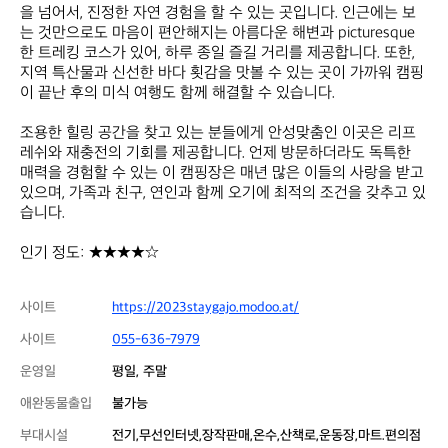
을 넘어서, 진정한 자연 경험을 할 수 있는 곳입니다. 인근에는 보
는 것만으로도 마음이 편안해지는 아름다운 해변과 picturesque
한 트레킹 코스가 있어, 하루 종일 즐길 거리를 제공합니다. 또한, 
지역 특산물과 신선한 바다 횟감을 맛볼 수 있는 곳이 가까워 캠핑
이 끝난 후의 미식 여행도 함께 해결할 수 있습니다.

조용한 힐링 공간을 찾고 있는 분들에게 안성맞춤인 이곳은 리프
레쉬와 재충전의 기회를 제공합니다. 언제 방문하더라도 독특한 
매력을 경험할 수 있는 이 캠핑장은 매년 많은 이들의 사랑을 받고 
있으며, 가족과 친구, 연인과 함께 오기에 최적의 조건을 갖추고 있
습니다. 

인기 정도: ★★★★☆
사이트
https://2023staygajo.modoo.at/
사이트
055-636-7979
운영일
평일, 주말
애완동물출입
불가능
부대시설
전기,무선인터넷,장작판매,온수,산책로,운동장,마트.편의점