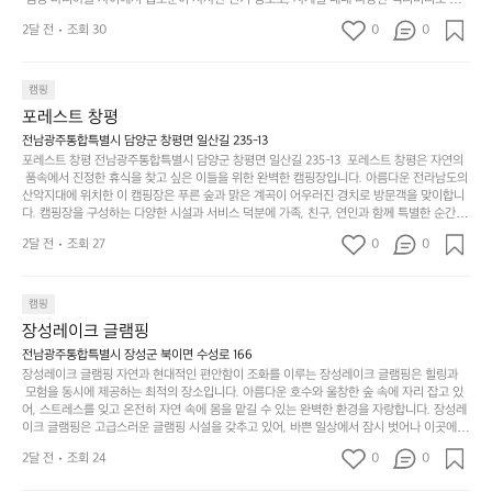
변
단
일
는
문객들을 맞이합니다. 특히, 하이글루의 독특한 시설인 글램핑 텐트는 고객들에게 아늑한 잠
캠
순
상
2달 전
조회 30
0
순
0
자리를 제공하며, 캠핑의 매력을 한층 더해 줍니다. 밖에서는 자연의 소리를 들으며, 내부에
핑!
하
에
간
서는 편안한 침대에서 하루의 피로를 풀 수 있는 완벽한 조화가 이루어집니다. 이곳의 장점
지
서
🏕
은 또 다른 캠핑의 매력인 바베큐 파티를 즐길 수 있는 공간이 마련되어 있어 친구나 가족과
이
만
 함께 좋은 시간을 보낼 수 있다는 것입니다. 또한, 하이글루 인근에는 다양한 트레킹 코스와
늘
캠핑
있
역
 자전거 도로가 있어 아웃도어 활동을 좋아하는 이들에게 더욱 참조할 만한 장소가 됩니다.
부
지
습
시
포레스트 창평
 담양의 아름다운 자연과 함께, 건강한 레저 활동을 즐기며 행복한 캠핑 경험을 쌓으실 수 있
족
니
니
너
습니다. 하이글루에서 특별한 순간을 만끽해보세요. 따뜻한 햇살과 함께하는 아침, 상징적인 
전남광주통합특별시 담양군 창평면 일산길 235-13
하
고
다.
무
담양의 죽녹원과 함께 어우러진 저녁, 그리고 고요한 밤하늘 아래에서 별을 바라보며 나누는 
포레스트 창평 전남광주통합특별시 담양군 창평면 일산길 235-13  포레스트 창평은 자연의
지
다
이야기들은 여러분의 캠핑 여행을 더욱 특별하게 만들어 줄 것입니다.  인기 정도: ★★★★
그
좋
 품속에서 진정한 휴식을 찾고 싶은 이들을 위한 완벽한 캠핑장입니다. 아름다운 전라남도의 
않
니
★
산악지대에 위치한 이 캠핑장은 푸른 숲과 맑은 계곡이 어우러진 경치로 방문객을 맞이합니
럴
네
은
고
다. 캠핑장을 구성하는 다양한 시설과 서비스 덕분에 가족, 친구, 연인과 함께 특별한 순간을
때
요
 만들어갈 수 있는 최적의 공간이 됩니다.  포레스트 창평은 주말마다 직접 재배한 신선한 농
디
싶
는
이
2달 전
조회 27
0
0
산물을 제공하는 캠핑장으로, 현지에서만 느낄 수 있는 자연의 맛을 경험할 수 있습니다. 또
자
어
차
번
한, 다양한 트레킹 코스와 자전거 도로는 캠퍼들이 탐험과 모험의 짜릿함을 누릴 수 있도록
인.
지
분
에
 만들어졌습니다. 저녁에는 별빛 아래에서 바베큐 파티를 즐기거나, 잔잔한 계곡 소리를 들
일
는
으며 깊은 숙면을 취할 수 있는 기회를 제공합니다.  이곳은 자연과의 완벽한 조화를 이루며,
하
는
캠핑
상
물
 다채로운 야외 활동을 제공합니다. 특히 어린이들은 안전하게 놀 수 있는 놀이시설이 마련
게
솔
장성레이크 글램핑
되어 있어 부모님들과 함께 즐거운 시간을 보낼 수 있습니다. 주변의 다양한 관광지와 먹거
과
건
눈
밭?
리를 탐험하는 재미도 포레스트 창평의 매력 중 하나입니다.  또한, 캠핑장을 방문한 후 지속
전남광주통합특별시 장성군 북이면 수성로 166
아
에
을
이
적으로 재방문하는 이들이 많아 인기가 날로 상승하고 있습니다. 포레스트 창평은 단순한 캠
장성레이크 글램핑 자연과 현대적인 편안함이 조화를 이루는 장성레이크 글램핑은 힐링과
웃
는
가
라
핑 그 이상을 제공하며, 자연을 사랑하는 모든 이들에게 꼭 한번 경험해봐야 할 장소로 자리
 모험을 동시에 제공하는 최적의 장소입니다. 아름다운 호수와 울창한 숲 속에 자리 잡고 있
도
크
려
잡았습니다.  인기 정도: ★★★★★
고
어, 스트레스를 잊고 온전히 자연 속에 몸을 맡길 수 있는 완벽한 환경을 자랑합니다. 장성레
어
기,
보
이크 글램핑은 고급스러운 글램핑 시설을 갖추고 있어, 바쁜 일상에서 잠시 벗어나 이곳에
해
의
무
 오면 사치스러운 휴식이 가능해집니다. 독립된 텐트에서 제공되는 특별한 불멍 공간은 소중
세
야
2달 전
조회 24
0
0
경
한 사람과 함께 따뜻한 이야기를 나눌 수 있는 소중한 시간을 만들어 줍니다. 또한, 주변의 자
게,
요.
하
연 환경은 하이킹과 자전거 타기 등 다양한 액티비티를 즐기기에 그야말로 완벽한 조건을 갖
계
형
마