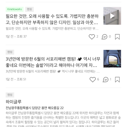
동
갑은 바로 그 위화감 없는 균형감에서 출발했습니다.  그중에서도 슬림함에
1
리적거리지 않는 것. R 지퍼 지갑은 바로 그 위화감 없
중
 철저히 집착했습니다. 튼튼한 내구도와 넉넉한 수납력을 해치치 않는 선에
필
0
Kineticworks
캠핑
는 균형감에서 출발했습니다.  그중에서도 슬림함에 철
인
서, 가장 가볍고 얇게 설계했습니다.  이 디자인과 사용감은, 꼭 직접 손으로
요
년
필요한 것만, 오래 사용할 수 있도록. 가볍지만 충분하
차
저히 집착했습니다. 튼튼한 내구도와 넉넉한 수납력을
 만져보며 경험해 보시기를 바랍니다.
한
이
안
고, 단순하지만 부족하지 않은 디자인. 일상과 아웃도
 해치치 않는 선에서, 가장 가볍고 얇게 설계했습니다. 
것
넘
에
어의 경계를 자연스럽게 이어주는 RIDGE MOUNTAIN 
필요한 것만, 오래 사용할 수 있도록. 가볍지만 충분하고, 단순하지만 부족하
 이 디자인과 사용감은, 꼭 직접 손으로 만져보며 경험
만,
었
서
지 않은 디자인. 일상과 아웃도어의 경계를 자연스럽게 이어주는 RIDGE M
GEAR. 키네틱웍스에서 만나보세요.
해 보시기를 바랍니다.
오
군
1달 전
조회 37
2
0
OUNTAIN GEAR. 키네틱웍스에서 만나보세요.
도
래
요.
누
사
릿
구
3
용
캠핑
지
나
년
할
의
3년만에 방문한 6월의 서포리해변 캠핑! 🏕 역시 너무 
잠
만
수
초
에
좋네요 이번에는 솔밭?이라고 해야하나 여기에 자리를 
에
있
기
들
잡았는데 정말 시원하고 경치도 좋네요  서해치고 물도 
3년만에 방문한 6월의 서포리해변 캠핑! 🏕 역시 너무 좋네요 이번에는 솔
방
도
제
기
밭?이라고 해야하나 여기에 자리를 잡았는데 정말 시원하고 경치도 좋네요 
맑은편, 아이들도 놀기 좋고 1박 2일은 넘 짧게 느껴지
문
록.
1달 전
조회 51
6
품
1
 서해치고 물도 맑은편, 아이들도 놀기 좋고 1박 2일은 넘 짧게 느껴지네요  .
까
네요  .1박 1동 1만원 (수금은 7시쯤, 동네에서 관리) .수
한
가
인
1박 1동 1만원 (수금은 7시쯤, 동네에서 관리) .수금하면서 음식물.쓰레기봉
지
투를 1개씩 나누어줌 .솔밭에 바로 화장실있음 .5분거리 cu .2분거리 음식점  
6
금하면서 음식물.쓰레기봉투를 1개씩 나누어줌 .솔밭에 
볍
‘R
조
항구에서부터 해변까지 버스도 다니네요 ㅎㅎㅎ 아이들 엄청 좋아하네요 점
월
캠핑
지
지
바로 화장실있음 .5분거리 cu .2분거리 음식점  항구에
금
심쯤도착해서 철수할때까지 물놀이 3타임이나 했네요 ⛱️
의
만
퍼
하이글루
서부터 해변까지 버스도 다니네요 ㅎㅎㅎ 아이들 엄청
시
서
충
지
간
전남광주통합특별시 담양군 용면 해오름길 22
 좋아하네요 점심쯤도착해서 철수할때까지 물놀이 3
포
분
갑’입
하이글루 전남광주통합특별시 담양군 용면 해오름길 22에 위치한 하이글루는 자연과 함께
이
타임이나 했네요 ⛱️
리
하
니
하는 캠핑의 진정한 즐거움을 선사하는 특별한 장소입니다. 이곳의 매력은 넓고 평화로운 숲
걸
해
속에서 조용히 힐링할 수 있는 공간이 널리 펼쳐져 있다는 점입니다. 하이글루는 최근 들어
고,
다.
리
 캠핑 마니아들 사이에서 입소문이 자자한 인기 명소로, 사계절 내내 다양한 액티비티로 방