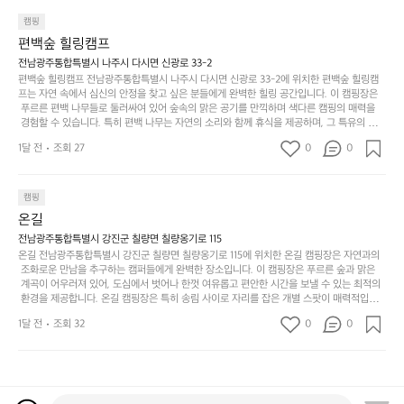
나
추고 있습니다. 이곳에서의 캠핑은 단순한 숙박이 아닌, 가족과 친구들과 함께 소중한 추억
를
태,
치
여
을 창출하는 시간이 될 것입니다. 특히 식사를 좋아하는 분들에게는 매주 특별한 바비큐 파
캠핑
자
색
암
기
티와 지역에서 나는 신선한 재료로 만든 다양한 요리를 제공하여 미각을 만족시켜 줍니다. 
편백숲 힐링캠프
연
감
 장성레이크 글램핑은 그 아름다운 경관과 최고 품질의 시설 덕분에 최근 몇 년 사이에 특히
막
에
스
사
 주목받고 있는 캠핑장 중 하나입니다. 주말이면 방문객이 가득해 예약이 빠르게 차는 만큼
전남광주통합특별시 나주시 다시면 신광로 33-2
커
자
 미리 일정을 계획하시는 것이 좋습니다. 나만의 프라이빗한 공간에서 가족 및 사랑하는 사
럽
이
편백숲 힐링캠프 전남광주통합특별시 나주시 다시면 신광로 33-2에 위치한 편백숲 힐링캠
튼
리
람들과 함께하세요. 당신의 대자연 속 힐링을 기다리는 장성레이크 글램핑은 언젠가 반드시
프는 자연 속에서 심신의 안정을 찾고 싶은 분들에게 완벽한 힐링 공간입니다. 이 캠핑장은
게
의
을
를
 방문해봐야 할 명소로 자리매김하였습니다. 인기 정도: ★★★★★
 푸르른 편백 나무들로 둘러싸여 있어 숲속의 맑은 공기를 만끽하며 색다른 캠핑의 매력을
이
아
조
잡
 경험할 수 있습니다. 특히 편백 나무는 자연의 소리와 함께 휴식을 제공하며, 그 특유의 아로
어
주
용
았
마향이 심리적 안정감을 가져다줍니다. 이곳에서 아침 햇살을 맞으며 조용한 숲속에서의 커
주
미
1달 전
조회 27
0
0
피 한 잔은 그 어떤 도시의 카페에서 느끼기 힘든 특별함을 선사합니다. 편백숲 힐링캠프는
히
는
는
묘
 다양한 숙소 타입을 갖추고 있어 가족 단위는 물론 친구나 연인과 함께 더욱 기억에 남는 특
내
데
별한 시간을 보낼 수 있습니다. 주변에는 자전거 도로와 하이킹 트레일이 있어 액티비티를
R
한
리
정
 즐길 수 있는 기회도 많은데, 자전거를 타거나 숲속을 거닐며 다양한 생태계를 체험해보는
I
캠핑
밸
듯
말
 것도 일상의 스트레스를 잊게 해줍니다. 또한, 캠프파이어를 즐기며 별빛 아래서 시간을 보
D
런
온길
이.
시
내는 것은 일상에서 벗어나 새로운 여유를 찾는 방법입니다. 운영자는 항상 방문객의 편안함
G
스
P
과 안전을 최우선으로 생각하고 있으며, 깨끗하고 잘 관리된 시설을 자랑합니다. 가족들이
원
전남광주통합특별시 강진군 칠량면 칠량옹기로 115
E
가
 함께하는 모닥불 구이 파티나 친구들과의 캠핑 퀴즈도 놓칠 수 없는 재미가 됩니다. 자연과
o
온길 전남광주통합특별시 강진군 칠량면 칠량옹기로 115에 위치한 온길 캠핑장은 자연과의
하
M
의 조화 속에서 힐링할 수 있는 편백숲 힐링캠프는 현대인의 바쁜 일상에서 벗어나 소중한
존
 조화로운 만남을 추구하는 캠퍼들에게 완벽한 장소입니다. 이 캠핑장은 푸르른 숲과 맑은
l
고
 시간을 가지고 싶은 분들에게 특히 추천드립니다. 지금 바로 나주로 떠나 여유로움과 행복
O
 계곡이 어우러져 있어, 도심에서 벗어나 한껏 여유롭고 편안한 시간을 보낼 수 있는 최적의
재
a
경
이 가득한 캠핑을 경험해보세요! 인기 정도: ★★★★☆
 환경을 제공합니다. 온길 캠핑장은 특히 송림 사이로 자리를 잡은 개별 스팟이 매력적입니
U
합
r
치
다. 각 사이트마다 적당한 간격이 유지되어 있어 프라이빗한 캠핑을 선호하는 분들에게는 더 
N
니
t
1달 전
조회 32
0
도
0
없이 좋은 선택이지요. 숲속에서의 고요한 밤, 별빛 아래서의 캠핑은 마치 동화 속에 들어온
T
다.
e
좋
 듯한 기분을 선사합니다. 이곳에서는 다양한 야외 활동도 가능해 가족과 친구들이 함께 즐
A
예
기기에 적합합니다. 하이킹, 자전거 타기, 그리고 근처의 계곡에서는 수영과 낚시도 즐길 수
c
네
I
를
 있어 바쁜 일상에서 벗어나 여러 가지 재미를 선사합니다. 또한, 캠핑장 내에는 깨끗한 화장
®
요
실과 샤워 시설이 잘 마련되어 있어 편리함을 제공합니다.  온길 캠핑장은 특히 주말이면 인
N
들
W
서
기가 많아 예약하기 어렵기도 하니 미리 계획을 세우는 것이 좋습니다. 또한, 계절마다 변하