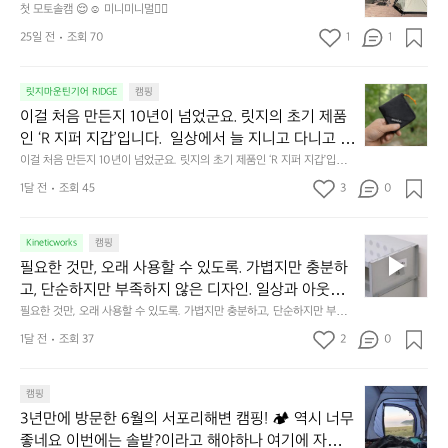
토
연
첫 모토솔캠 😌☺️ 미니미니멀👌🏼
솔
속
25일 전
조회 70
1
1
캠
에
서
😌
의
☺️
이
릿지마운틴기어 RIDGE
캠핑
휴
미
걸
이걸 처음 만든지 10년이 넘었군요. 릿지의 초기 제품
식
니
처
에
미
인 ‘R 지퍼 지갑’입니다.  일상에서 늘 지니고 다니고 싶
음
서
니
어지는 물건에는 크기, 무게, 형태, 색감 사이의 아주 미
이걸 처음 만든지 10년이 넘었군요. 릿지의 초기 제품인 ‘R 지퍼 지갑’입니
만
도
멀
다.  일상에서 늘 지니고 다니고 싶어지는 물건에는 크기, 무게, 형태, 색감
묘한 밸런스가 존재합니다.  예를 들자면 일에 집중하
든
1달 전
조회 45
3
0
이
 사이의 아주 미묘한 밸런스가 존재합니다.  예를 들자면 일에 집중하느라 책
👌🏼
느라 책상 위 가장자리에 대충 걸쳐 놓아도 시야에 걸
지
상 위 가장자리에 대충 걸쳐 놓아도 시야에 걸리적거리지 않는 것. R 지퍼 지
동
갑은 바로 그 위화감 없는 균형감에서 출발했습니다.  그중에서도 슬림함에
1
리적거리지 않는 것. R 지퍼 지갑은 바로 그 위화감 없
중
 철저히 집착했습니다. 튼튼한 내구도와 넉넉한 수납력을 해치치 않는 선에
필
0
Kineticworks
캠핑
는 균형감에서 출발했습니다.  그중에서도 슬림함에 철
인
서, 가장 가볍고 얇게 설계했습니다.  이 디자인과 사용감은, 꼭 직접 손으로
요
년
필요한 것만, 오래 사용할 수 있도록. 가볍지만 충분하
차
저히 집착했습니다. 튼튼한 내구도와 넉넉한 수납력을
 만져보며 경험해 보시기를 바랍니다.
한
이
안
고, 단순하지만 부족하지 않은 디자인. 일상과 아웃도
 해치치 않는 선에서, 가장 가볍고 얇게 설계했습니다. 
것
넘
에
어의 경계를 자연스럽게 이어주는 RIDGE MOUNTAIN 
필요한 것만, 오래 사용할 수 있도록. 가볍지만 충분하고, 단순하지만 부족하
 이 디자인과 사용감은, 꼭 직접 손으로 만져보며 경험
만,
었
서
지 않은 디자인. 일상과 아웃도어의 경계를 자연스럽게 이어주는 RIDGE M
GEAR. 키네틱웍스에서 만나보세요.
해 보시기를 바랍니다.
오
군
1달 전
조회 37
2
0
OUNTAIN GEAR. 키네틱웍스에서 만나보세요.
도
래
요.
누
사
릿
구
3
용
캠핑
지
나
년
할
의
3년만에 방문한 6월의 서포리해변 캠핑! 🏕 역시 너무 
잠
만
수
초
에
좋네요 이번에는 솔밭?이라고 해야하나 여기에 자리를 