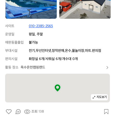
드
드
사이트
010-2385-2565
운영일
평일, 주말
애완동물출입
불가능
부대시설
전기,무선인터넷,장작판매,온수,물놀이장,마트.편의점
편의시설
화장실 6개/샤워실 6개/개수대 0개
활동 장소
옥수온천캠핑랜드
지도보기
조회 138