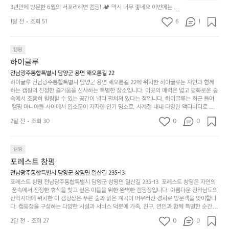
에
있
기
들
잡았는데 정말 시원하고 경치도 좋네요  서해치고 물도 
3년만에 방문한 6월의 서포리해변 캠핑! 🏕 역시 너무 좋네요 이번에는 솔
방
도
제
기
밭?이라고 해야하나 여기에 자리를 잡았는데 정말 시원하고 경치도 좋네요 
맑은편, 아이들도 놀기 좋고 1박 2일은 넘 짧게 느껴지
문
록.
1달 전
조회 51
6
품
1
 서해치고 물도 맑은편, 아이들도 놀기 좋고 1박 2일은 넘 짧게 느껴지네요  .
까
네요  .1박 1동 1만원 (수금은 7시쯤, 동네에서 관리) .수
한
가
인
1박 1동 1만원 (수금은 7시쯤, 동네에서 관리) .수금하면서 음식물.쓰레기봉
지
투를 1개씩 나누어줌 .솔밭에 바로 화장실있음 .5분거리 cu .2분거리 음식점  
6
금하면서 음식물.쓰레기봉투를 1개씩 나누어줌 .솔밭에 
볍
‘R
조
항구에서부터 해변까지 버스도 다니네요 ㅎㅎㅎ 아이들 엄청 좋아하네요 점
월
캠핑
지
지
바로 화장실있음 .5분거리 cu .2분거리 음식점  항구에
금
심쯤도착해서 철수할때까지 물놀이 3타임이나 했네요 ⛱️
의
만
퍼
하이글루
서부터 해변까지 버스도 다니네요 ㅎㅎㅎ 아이들 엄청
시
서
충
지
간
전남광주통합특별시 담양군 용면 해오름길 22
 좋아하네요 점심쯤도착해서 철수할때까지 물놀이 3
포
분
갑’입
하이글루 전남광주통합특별시 담양군 용면 해오름길 22에 위치한 하이글루는 자연과 함께
이
타임이나 했네요 ⛱️
리
하
니
하는 캠핑의 진정한 즐거움을 선사하는 특별한 장소입니다. 이곳의 매력은 넓고 평화로운 숲
걸
해
속에서 조용히 힐링할 수 있는 공간이 널리 펼쳐져 있다는 점입니다. 하이글루는 최근 들어
고,
다.
리
 캠핑 마니아들 사이에서 입소문이 자자한 인기 명소로, 사계절 내내 다양한 액티비티로 방
변
단
일
는
문객들을 맞이합니다. 특히, 하이글루의 독특한 시설인 글램핑 텐트는 고객들에게 아늑한 잠
캠
순
상
2달 전
조회 30
0
순
0
자리를 제공하며, 캠핑의 매력을 한층 더해 줍니다. 밖에서는 자연의 소리를 들으며, 내부에
핑!
하
에
간
서는 편안한 침대에서 하루의 피로를 풀 수 있는 완벽한 조화가 이루어집니다. 이곳의 장점
지
서
🏕
은 또 다른 캠핑의 매력인 바베큐 파티를 즐길 수 있는 공간이 마련되어 있어 친구나 가족과
이
만
 함께 좋은 시간을 보낼 수 있다는 것입니다. 또한, 하이글루 인근에는 다양한 트레킹 코스와
늘
캠핑
있
역
 자전거 도로가 있어 아웃도어 활동을 좋아하는 이들에게 더욱 참조할 만한 장소가 됩니다.
부
지
습
시
포레스트 창평
 담양의 아름다운 자연과 함께, 건강한 레저 활동을 즐기며 행복한 캠핑 경험을 쌓으실 수 있
족
니
니
너
습니다. 하이글루에서 특별한 순간을 만끽해보세요. 따뜻한 햇살과 함께하는 아침, 상징적인 
전남광주통합특별시 담양군 창평면 일산길 235-13
하
고
다.
무
담양의 죽녹원과 함께 어우러진 저녁, 그리고 고요한 밤하늘 아래에서 별을 바라보며 나누는 
포레스트 창평 전남광주통합특별시 담양군 창평면 일산길 235-13  포레스트 창평은 자연의
지
다
이야기들은 여러분의 캠핑 여행을 더욱 특별하게 만들어 줄 것입니다.  인기 정도: ★★★★
그
좋
 품속에서 진정한 휴식을 찾고 싶은 이들을 위한 완벽한 캠핑장입니다. 아름다운 전라남도의 
않
니
★
산악지대에 위치한 이 캠핑장은 푸른 숲과 맑은 계곡이 어우러진 경치로 방문객을 맞이합니
럴
네
은
고
다. 캠핑장을 구성하는 다양한 시설과 서비스 덕분에 가족, 친구, 연인과 함께 특별한 순간을
때
요
 만들어갈 수 있는 최적의 공간이 됩니다.  포레스트 창평은 주말마다 직접 재배한 신선한 농
디
싶
는
이
2달 전
조회 27
0
0
산물을 제공하는 캠핑장으로, 현지에서만 느낄 수 있는 자연의 맛을 경험할 수 있습니다. 또
자
어