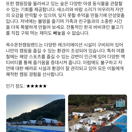
또한 캠핑장을 둘러싸고 있는 숲은 다양한 야생 동식물을 관찰할 
수 있는 기회를 제공합니다. 새소리와 바람 소리가 어우러져 자연
의 오감을 만끽할 수 있으며, 잊지 못할 추억을 만들기에 안성맞춤
입니다. 저녁에는 불멍을 즐기며 가족과 친구들과의 소중한 시간
을 더욱 특별하게 만들어 보세요. 전통적인 한국 바비큐인 불고기
를 직접 구워 먹는 재미도 빼놓을 수 없습니다.

옥수온천캠핑랜드는 다양한 레크리에이션 시설이 구비되어 있어 
나만의 캠핑을 즐길 수 있는 환경이 조성되어 있습니다. 특히 여름
철에는 해양 스포츠를 즐길 수 있는 강변이 인근에 있어 다양한 액
티비티를 통해 즐거움을 증대시켜 줍니다. 이럼에도 불구하고 자
연에 대한 배려로 시설과 환경이 잘 관리되고 있어 모든 이들에게 
쾌적한 캠핑 경험을 선사합니다. 

인기 정도: ★★★★★
옥
옥
수
수
온
온
천
천
캠
캠
핑
핑
랜
랜