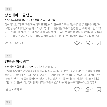
차
번
한, 다양한 트레킹 코스와 자전거 도로는 캠퍼들이 탐험과 모험의 짜릿함을 누릴 수 있도록
인.
지
분
에
 만들어졌습니다. 저녁에는 별빛 아래에서 바베큐 파티를 즐기거나, 잔잔한 계곡 소리를 들
일
는
으며 깊은 숙면을 취할 수 있는 기회를 제공합니다.  이곳은 자연과의 완벽한 조화를 이루며,
하
는
캠핑
상
물
 다채로운 야외 활동을 제공합니다. 특히 어린이들은 안전하게 놀 수 있는 놀이시설이 마련
게
솔
장성레이크 글램핑
되어 있어 부모님들과 함께 즐거운 시간을 보낼 수 있습니다. 주변의 다양한 관광지와 먹거
과
건
눈
밭?
리를 탐험하는 재미도 포레스트 창평의 매력 중 하나입니다.  또한, 캠핑장을 방문한 후 지속
전남광주통합특별시 장성군 북이면 수성로 166
아
에
을
이
적으로 재방문하는 이들이 많아 인기가 날로 상승하고 있습니다. 포레스트 창평은 단순한 캠
장성레이크 글램핑 자연과 현대적인 편안함이 조화를 이루는 장성레이크 글램핑은 힐링과
웃
는
가
라
핑 그 이상을 제공하며, 자연을 사랑하는 모든 이들에게 꼭 한번 경험해봐야 할 장소로 자리
 모험을 동시에 제공하는 최적의 장소입니다. 아름다운 호수와 울창한 숲 속에 자리 잡고 있
도
크
려
잡았습니다.  인기 정도: ★★★★★
고
어, 스트레스를 잊고 온전히 자연 속에 몸을 맡길 수 있는 완벽한 환경을 자랑합니다. 장성레
어
기,
보
이크 글램핑은 고급스러운 글램핑 시설을 갖추고 있어, 바쁜 일상에서 잠시 벗어나 이곳에
해
의
무
 오면 사치스러운 휴식이 가능해집니다. 독립된 텐트에서 제공되는 특별한 불멍 공간은 소중
세
야
2달 전
조회 24
0
0
경
한 사람과 함께 따뜻한 이야기를 나눌 수 있는 소중한 시간을 만들어 줍니다. 또한, 주변의 자
게,
요.
하
연 환경은 하이킹과 자전거 타기 등 다양한 액티비티를 즐기기에 그야말로 완벽한 조건을 갖
계
형
마
나
추고 있습니다. 이곳에서의 캠핑은 단순한 숙박이 아닌, 가족과 친구들과 함께 소중한 추억
를
태,
치
여
을 창출하는 시간이 될 것입니다. 특히 식사를 좋아하는 분들에게는 매주 특별한 바비큐 파
캠핑
자
색
암
기
티와 지역에서 나는 신선한 재료로 만든 다양한 요리를 제공하여 미각을 만족시켜 줍니다. 
편백숲 힐링캠프
연
감
 장성레이크 글램핑은 그 아름다운 경관과 최고 품질의 시설 덕분에 최근 몇 년 사이에 특히
막
에
스
사
 주목받고 있는 캠핑장 중 하나입니다. 주말이면 방문객이 가득해 예약이 빠르게 차는 만큼
전남광주통합특별시 나주시 다시면 신광로 33-2
커
자
 미리 일정을 계획하시는 것이 좋습니다. 나만의 프라이빗한 공간에서 가족 및 사랑하는 사
럽
이
편백숲 힐링캠프 전남광주통합특별시 나주시 다시면 신광로 33-2에 위치한 편백숲 힐링캠
튼
리
람들과 함께하세요. 당신의 대자연 속 힐링을 기다리는 장성레이크 글램핑은 언젠가 반드시
프는 자연 속에서 심신의 안정을 찾고 싶은 분들에게 완벽한 힐링 공간입니다. 이 캠핑장은
게
의
을
를
 방문해봐야 할 명소로 자리매김하였습니다. 인기 정도: ★★★★★
 푸르른 편백 나무들로 둘러싸여 있어 숲속의 맑은 공기를 만끽하며 색다른 캠핑의 매력을
이
아
조
잡
 경험할 수 있습니다. 특히 편백 나무는 자연의 소리와 함께 휴식을 제공하며, 그 특유의 아로
어
주
용
았
마향이 심리적 안정감을 가져다줍니다. 이곳에서 아침 햇살을 맞으며 조용한 숲속에서의 커
주
미
1달 전
조회 27
0
0
피 한 잔은 그 어떤 도시의 카페에서 느끼기 힘든 특별함을 선사합니다. 편백숲 힐링캠프는
히
는
는
묘
 다양한 숙소 타입을 갖추고 있어 가족 단위는 물론 친구나 연인과 함께 더욱 기억에 남는 특
내
데
별한 시간을 보낼 수 있습니다. 주변에는 자전거 도로와 하이킹 트레일이 있어 액티비티를
R
한
리
정
 즐길 수 있는 기회도 많은데, 자전거를 타거나 숲속을 거닐며 다양한 생태계를 체험해보는
I
캠핑
밸
듯
말
 것도 일상의 스트레스를 잊게 해줍니다. 또한, 캠프파이어를 즐기며 별빛 아래서 시간을 보