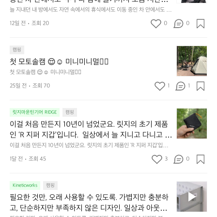
던
 걸리는 순간이 있습니다.  그럴 때는 차분하게 눈을 가
늘 지내던 내 방에서도 자연 속에서의 휴식에서도 이동 중인 차 안에서도  누
내
구나 잠에 들기까지 조금 시간이 걸리는 순간이 있습니다.  그럴 때는 차분하
려보세요. 마치 암막 커튼을 조용히 내리듯이.  Polarte
방
12일 전
조회 20
0
0
게 눈을 가려보세요. 마치 암막 커튼을 조용히 내리듯이.  Polartec® Wind
c® Wind Pro™의 온기가 눈가를 포근히 감싸줍니다. 
에
 Pro™의 온기가 눈가를 포근히 감싸줍니다.  차가운 공기를 차단하고, 얼굴
에 밀착하여 빛을 막아줍니다.  이 슬립 웜을 쓰는 것만으로 그곳은 나만의
서
 차가운 공기를 차단하고, 얼굴에 밀착하여 빛을 막아
 밤이 됩니다.  안녕히 주무세요.
첫
도
캠핑
줍니다.  이 슬립 웜을 쓰는 것만으로 그곳은 나만의 밤
모
자
첫 모토솔캠 😌☺️ 미니미니멀👌🏼
이 됩니다.  안녕히 주무세요.
토
연
첫 모토솔캠 😌☺️ 미니미니멀👌🏼
솔
속
25일 전
조회 70
1
1
캠
에
서
😌
의
☺️
이
릿지마운틴기어 RIDGE
캠핑
휴
미
걸
이걸 처음 만든지 10년이 넘었군요. 릿지의 초기 제품
식
니
처
에
미
인 ‘R 지퍼 지갑’입니다.  일상에서 늘 지니고 다니고 싶
음
서
니
어지는 물건에는 크기, 무게, 형태, 색감 사이의 아주 미
이걸 처음 만든지 10년이 넘었군요. 릿지의 초기 제품인 ‘R 지퍼 지갑’입니
만
도
멀
다.  일상에서 늘 지니고 다니고 싶어지는 물건에는 크기, 무게, 형태, 색감
묘한 밸런스가 존재합니다.  예를 들자면 일에 집중하
든
1달 전
조회 45
3
0
이
 사이의 아주 미묘한 밸런스가 존재합니다.  예를 들자면 일에 집중하느라 책
👌🏼
느라 책상 위 가장자리에 대충 걸쳐 놓아도 시야에 걸
지
상 위 가장자리에 대충 걸쳐 놓아도 시야에 걸리적거리지 않는 것. R 지퍼 지
동
갑은 바로 그 위화감 없는 균형감에서 출발했습니다.  그중에서도 슬림함에
1
리적거리지 않는 것. R 지퍼 지갑은 바로 그 위화감 없
중
 철저히 집착했습니다. 튼튼한 내구도와 넉넉한 수납력을 해치치 않는 선에
필
0
Kineticworks
캠핑
는 균형감에서 출발했습니다.  그중에서도 슬림함에 철
인
서, 가장 가볍고 얇게 설계했습니다.  이 디자인과 사용감은, 꼭 직접 손으로
요
년
필요한 것만, 오래 사용할 수 있도록. 가볍지만 충분하
차
저히 집착했습니다. 튼튼한 내구도와 넉넉한 수납력을
 만져보며 경험해 보시기를 바랍니다.
한
이
안
고, 단순하지만 부족하지 않은 디자인. 일상과 아웃도
 해치치 않는 선에서, 가장 가볍고 얇게 설계했습니다. 
것
넘
에