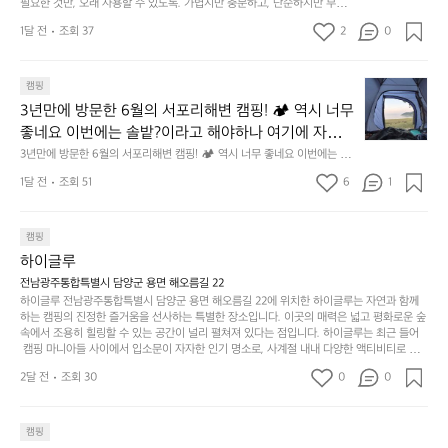
어의 경계를 자연스럽게 이어주는 RIDGE MOUNTAIN 
필요한 것만, 오래 사용할 수 있도록. 가볍지만 충분하고, 단순하지만 부족하
 이 디자인과 사용감은, 꼭 직접 손으로 만져보며 경험
만,
었
서
지 않은 디자인. 일상과 아웃도어의 경계를 자연스럽게 이어주는 RIDGE M
GEAR. 키네틱웍스에서 만나보세요.
해 보시기를 바랍니다.
오
군
1달 전
조회 37
2
0
OUNTAIN GEAR. 키네틱웍스에서 만나보세요.
도
래
요.
누
사
릿
구
3
용
캠핑
지
나
년
할
의
3년만에 방문한 6월의 서포리해변 캠핑! 🏕 역시 너무 
잠
만
수
초
에
좋네요 이번에는 솔밭?이라고 해야하나 여기에 자리를 
에
있
기
들
잡았는데 정말 시원하고 경치도 좋네요  서해치고 물도 
3년만에 방문한 6월의 서포리해변 캠핑! 🏕 역시 너무 좋네요 이번에는 솔
방
도
제
기
밭?이라고 해야하나 여기에 자리를 잡았는데 정말 시원하고 경치도 좋네요 
맑은편, 아이들도 놀기 좋고 1박 2일은 넘 짧게 느껴지
문
록.
1달 전
조회 51
6
품
1
 서해치고 물도 맑은편, 아이들도 놀기 좋고 1박 2일은 넘 짧게 느껴지네요  .
까
네요  .1박 1동 1만원 (수금은 7시쯤, 동네에서 관리) .수
한
가
인
1박 1동 1만원 (수금은 7시쯤, 동네에서 관리) .수금하면서 음식물.쓰레기봉
지
투를 1개씩 나누어줌 .솔밭에 바로 화장실있음 .5분거리 cu .2분거리 음식점  
6
금하면서 음식물.쓰레기봉투를 1개씩 나누어줌 .솔밭에 
볍
‘R
조
항구에서부터 해변까지 버스도 다니네요 ㅎㅎㅎ 아이들 엄청 좋아하네요 점
월
캠핑
지
지
바로 화장실있음 .5분거리 cu .2분거리 음식점  항구에
금
심쯤도착해서 철수할때까지 물놀이 3타임이나 했네요 ⛱️
의
만
퍼
하이글루
서부터 해변까지 버스도 다니네요 ㅎㅎㅎ 아이들 엄청
시
서
충
지
간
전남광주통합특별시 담양군 용면 해오름길 22
 좋아하네요 점심쯤도착해서 철수할때까지 물놀이 3
포
분
갑’입
하이글루 전남광주통합특별시 담양군 용면 해오름길 22에 위치한 하이글루는 자연과 함께
이
타임이나 했네요 ⛱️
리
하
니
하는 캠핑의 진정한 즐거움을 선사하는 특별한 장소입니다. 이곳의 매력은 넓고 평화로운 숲
걸
해
속에서 조용히 힐링할 수 있는 공간이 널리 펼쳐져 있다는 점입니다. 하이글루는 최근 들어
고,
다.
리
 캠핑 마니아들 사이에서 입소문이 자자한 인기 명소로, 사계절 내내 다양한 액티비티로 방
변
단
일
는
문객들을 맞이합니다. 특히, 하이글루의 독특한 시설인 글램핑 텐트는 고객들에게 아늑한 잠
캠
순
상
2달 전
조회 30
0
순
0
자리를 제공하며, 캠핑의 매력을 한층 더해 줍니다. 밖에서는 자연의 소리를 들으며, 내부에
핑!
하
에
간
서는 편안한 침대에서 하루의 피로를 풀 수 있는 완벽한 조화가 이루어집니다. 이곳의 장점
지
서
🏕
은 또 다른 캠핑의 매력인 바베큐 파티를 즐길 수 있는 공간이 마련되어 있어 친구나 가족과
이
만
 함께 좋은 시간을 보낼 수 있다는 것입니다. 또한, 하이글루 인근에는 다양한 트레킹 코스와
늘
캠핑
있
역
 자전거 도로가 있어 아웃도어 활동을 좋아하는 이들에게 더욱 참조할 만한 장소가 됩니다.