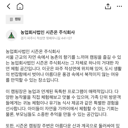
캠핑
농
농업회사법인 시즌온 주식회사
업
경기 파주시 적성면 윗배우니길 441-127
회
사
농업회사법인 시즌온 주식회사  

법
서울 근교의 자연 속에서 농촌의 향기를 느끼며 캠핑을 즐길 수 있
인
는 농업회사법인 시즌온 주식회사는 그 자체로 하나의 거대한 자
시
연 체험 공간입니다. 이곳은 파주 적성면에 위치해 있어, 도시 생활
즌
의 번잡함에서 벗어나 아름다운 풍경 속에서 북적이지 않는 여유
온
를 만끽할 수 있는 장소입니다.  

주
식
이 캠핑장은 농업과 연계된 독특한 프로그램이 매력적입니다. 다
회
양한 농작물을 직접 체험해보고 맛볼 수 있으며, 가족 단위 방문객
사
들에게는 귀농 체험이나 유기농 식사 제공과 같은 특별한 경험을 
선사합니다. 아이들이 자연을 가까이에서 체험할 수 있는 기회는 
물론, 부모님들도 소중한 추억을 만들 수 있는 공간입니다.  

또한, 시즌온 캠핑장 주변은 아름다운 산과 계곡으로 둘러싸여 있