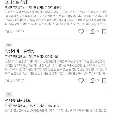
부
지
습
시
포레스트 창평
 담양의 아름다운 자연과 함께, 건강한 레저 활동을 즐기며 행복한 캠핑 경험을 쌓으실 수 있
족
니
니
너
습니다. 하이글루에서 특별한 순간을 만끽해보세요. 따뜻한 햇살과 함께하는 아침, 상징적인 
전남광주통합특별시 담양군 창평면 일산길 235-13
하
고
다.
무
담양의 죽녹원과 함께 어우러진 저녁, 그리고 고요한 밤하늘 아래에서 별을 바라보며 나누는 
포레스트 창평 전남광주통합특별시 담양군 창평면 일산길 235-13  포레스트 창평은 자연의
지
다
이야기들은 여러분의 캠핑 여행을 더욱 특별하게 만들어 줄 것입니다.  인기 정도: ★★★★
그
좋
 품속에서 진정한 휴식을 찾고 싶은 이들을 위한 완벽한 캠핑장입니다. 아름다운 전라남도의 
않
니
★
산악지대에 위치한 이 캠핑장은 푸른 숲과 맑은 계곡이 어우러진 경치로 방문객을 맞이합니
럴
네
은
고
다. 캠핑장을 구성하는 다양한 시설과 서비스 덕분에 가족, 친구, 연인과 함께 특별한 순간을
때
요
 만들어갈 수 있는 최적의 공간이 됩니다.  포레스트 창평은 주말마다 직접 재배한 신선한 농
디
싶
는
이
2달 전
조회 27
0
0
산물을 제공하는 캠핑장으로, 현지에서만 느낄 수 있는 자연의 맛을 경험할 수 있습니다. 또
자
어
차
번
한, 다양한 트레킹 코스와 자전거 도로는 캠퍼들이 탐험과 모험의 짜릿함을 누릴 수 있도록
인.
지
분
에
 만들어졌습니다. 저녁에는 별빛 아래에서 바베큐 파티를 즐기거나, 잔잔한 계곡 소리를 들
일
는
으며 깊은 숙면을 취할 수 있는 기회를 제공합니다.  이곳은 자연과의 완벽한 조화를 이루며,
하
는
캠핑
상
물
 다채로운 야외 활동을 제공합니다. 특히 어린이들은 안전하게 놀 수 있는 놀이시설이 마련
게
솔
장성레이크 글램핑
되어 있어 부모님들과 함께 즐거운 시간을 보낼 수 있습니다. 주변의 다양한 관광지와 먹거
과
건
눈
밭?
리를 탐험하는 재미도 포레스트 창평의 매력 중 하나입니다.  또한, 캠핑장을 방문한 후 지속
전남광주통합특별시 장성군 북이면 수성로 166
아
에
을
이
적으로 재방문하는 이들이 많아 인기가 날로 상승하고 있습니다. 포레스트 창평은 단순한 캠
장성레이크 글램핑 자연과 현대적인 편안함이 조화를 이루는 장성레이크 글램핑은 힐링과
웃
는
가
라
핑 그 이상을 제공하며, 자연을 사랑하는 모든 이들에게 꼭 한번 경험해봐야 할 장소로 자리
 모험을 동시에 제공하는 최적의 장소입니다. 아름다운 호수와 울창한 숲 속에 자리 잡고 있
도
크
려
잡았습니다.  인기 정도: ★★★★★
고
어, 스트레스를 잊고 온전히 자연 속에 몸을 맡길 수 있는 완벽한 환경을 자랑합니다. 장성레
어
기,
보
이크 글램핑은 고급스러운 글램핑 시설을 갖추고 있어, 바쁜 일상에서 잠시 벗어나 이곳에
해
의
무
 오면 사치스러운 휴식이 가능해집니다. 독립된 텐트에서 제공되는 특별한 불멍 공간은 소중
세
야
2달 전
조회 24
0
0
경
한 사람과 함께 따뜻한 이야기를 나눌 수 있는 소중한 시간을 만들어 줍니다. 또한, 주변의 자
게,
요.
하
연 환경은 하이킹과 자전거 타기 등 다양한 액티비티를 즐기기에 그야말로 완벽한 조건을 갖
계
형
마
나
추고 있습니다. 이곳에서의 캠핑은 단순한 숙박이 아닌, 가족과 친구들과 함께 소중한 추억
를
태,
치
여
을 창출하는 시간이 될 것입니다. 특히 식사를 좋아하는 분들에게는 매주 특별한 바비큐 파
캠핑
자
색
암
기
티와 지역에서 나는 신선한 재료로 만든 다양한 요리를 제공하여 미각을 만족시켜 줍니다. 
편백숲 힐링캠프
연
감
 장성레이크 글램핑은 그 아름다운 경관과 최고 품질의 시설 덕분에 최근 몇 년 사이에 특히
막
에
스
사
 주목받고 있는 캠핑장 중 하나입니다. 주말이면 방문객이 가득해 예약이 빠르게 차는 만큼
전남광주통합특별시 나주시 다시면 신광로 33-2
커
자
 미리 일정을 계획하시는 것이 좋습니다. 나만의 프라이빗한 공간에서 가족 및 사랑하는 사
럽
이
편백숲 힐링캠프 전남광주통합특별시 나주시 다시면 신광로 33-2에 위치한 편백숲 힐링캠
튼
리